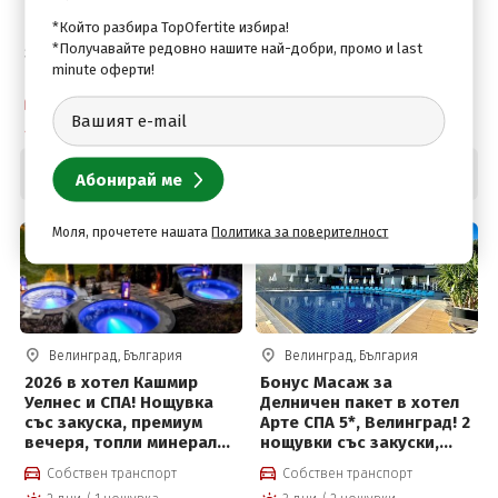
Почивка в Гранд Хотел
2026 г в хотел Арте СПА и
*Който разбира TopOfertite избира!
Велинград 5*! Нощувка +
Парк 5*, Велинград!
*Получавайте редовно нашите най-добри, промо и last
закуска, вечеря, Уелнес
Нощувка със закуска,
minute оферти!
пакет и СПА зона за
вечеря, басейни с
възрастни + Безплатно
минерална вода и СПА
Собствен транспорт
Собствен транспорт
за деца до 12 г за 80.53
център + Безплатно за
2 дни / 1 нощувка
2 дни / 1 нощувка
евро на човек
деца до 12г на цени от
92.50 евро на човек
83
.10
92
.50
€
€
Цена от:
Цена от:
162
.53
180
.91
лв.
лв.
ПРЕПОРЪЧАН
БОНУС МАСАЖ
Моля, прочетете нашата
Политика за поверителност
Велинград, България
Велинград, България
2026 в хотел Кашмир
Бонус Масаж за
Уелнес и СПА! Нощувка
Делничен пакет в хотел
със закуска, премиум
Арте СПА 5*, Велинград! 2
вечеря, топли минерални
нощувки със закуски,
басейни, външни топила
вечери, масаж,
Собствен транспорт
Собствен транспорт
и СПА център
вътрешен и външен