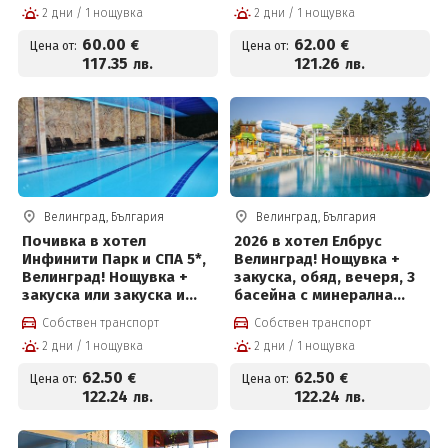
2 дни / 1 нощувка
2 дни / 1 нощувка
вода, джакузи, топила и
басейн с лечебна
Уелнес и Безплатно за
минерална вода и СПА
60
.00
62
.00
€
€
Цена от:
Цена от:
деца до 12г
център за 62 € на човек
117
.35
121
.26
лв.
лв.
Велинград, България
Велинград, България
Почивка в хотел
2026 в хотел Елбрус
Инфинити Парк и СПА 5*,
Велинград! Нощувка +
Велинград! Нощувка +
закуска, обяд, вечеря, 3
закуска или закуска и
басейна с минерална
вечеря, вътрешни
вода, солен басейн на
Собствен транспорт
Собствен транспорт
термални басейни и СПА
цени от 62.50 € на човек
2 дни / 1 нощувка
2 дни / 1 нощувка
пакет
62
.50
62
.50
€
€
Цена от:
Цена от:
122
.24
122
.24
лв.
лв.