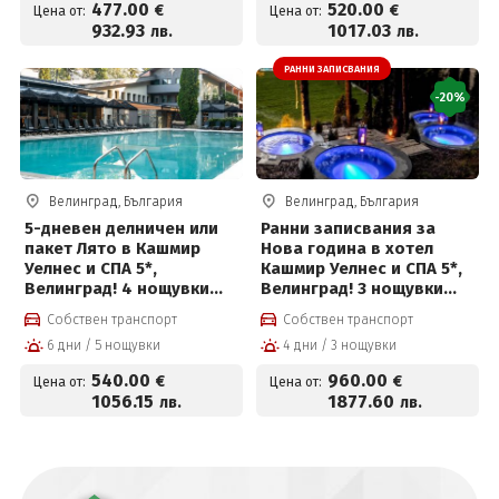
477
.00
520
.00
€
€
Цена от:
Цена от:
932
.93
1017
.03
лв.
лв.
РАННИ ЗАПИСВАНИЯ
-20%
Велинград, България
Велинград, България
5-дневен делничен или
Ранни записвания за
пакет Лято в Кашмир
Нова година в хотел
Уелнес и СПА 5*,
Кашмир Уелнес и СПА 5*,
Велинград! 4 нощувки
Велинград! 3 нощувки
със закуски, премиум
със закуски, премиум
Собствен транспорт
Собствен транспорт
вечери и ползване на
вечери, празнична
6 дни / 5 нощувки
4 дни / 3 нощувки
СПА център
новогодишна вечеря с
програма и СПА пакет
540
.00
960
.00
€
€
Цена от:
Цена от:
1056
.15
1877
.60
лв.
лв.