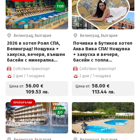
ТОП
Велинград, България
Велинград, България
2026 в хотел Роял СПА,
Почивка в Бутиков хотел
Велинград! Нощувка +
Аква Вива СПА! Нощувка
закуска, вечеря, външен
+ закуска и вечеря,
басейн с минерална
басейн с топла
вода, термален басейн и
минерална вода и Уелнес
Собствен транспорт
Собствен транспорт
СПА пакет
пакет за 58 евро на
2 дни / 1 нощувка
2 дни / 1 нощувка
човек
56
.00
58
.00
€
€
Цена от:
Цена от:
109
.53
113
.44
лв.
лв.
ПРЕПОРЪЧАН
УИКЕНД=
ДЕЛНИК
ДО
10.09
Велинград, България
Велинград, България