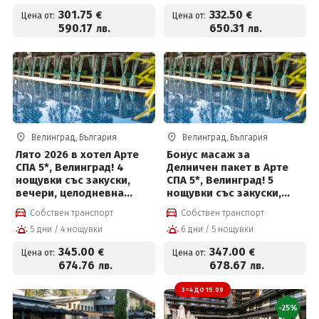
301.75 евро на човек
301
.75
332
.50
€
€
Цена от:
Цена от:
590
.17
650
.31
лв.
лв.
Велинград, България
Велинград, България
Лято 2026 в хотел Арте
Бонус масаж за
СПА 5*, Велинград! 4
Делничен пакет в Арте
нощувки със закуски,
СПА 5*, Велинград! 5
вечери, целодневна
нощувки със закуски,
детска анимация,
вечери, масаж,
Собствен транспорт
Собствен транспорт
вътрешен и външен
вътрешен и външен
5 дни / 4 нощувки
6 дни / 5 нощувки
басейн с минерална вода
басейн с минерална вода
и СПА пакет и Безплатно
и СПА пакет и Безплатно
345
.00
347
.00
€
€
Цена от:
Цена от:
за деца до 12 г
за деца до 12 г
674
.76
678
.67
лв.
лв.
3=4 ДО 15.09
-25%