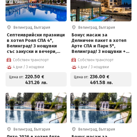
Велинград, България
Велинград, България
Септемврийски празници
Бонус масаж за
в хотел Роял СПА 4*,
Делничен пакет в хотел
Велинград! 3 нощувки
Арте СПА и Парк 5*,
със закуски и вечери,
Велинград! 3 нощувки +
детска анимация и СПА
закуски, вечери,
Собствен транспорт
Собствен транспорт
център на цени от 220.50
частичен масаж,
4 дни / 3 нощувки
4 дни / 3 нощувки
евро на човек
вътрешен басейн с
минерална вода и СПА
220
.50
236
.00
€
€
Цена от:
Цена от:
пакет и Безплатно за
431
.26
461
.58
лв.
лв.
деца до 12 г
Велинград, България
Велинград, България
Лято 2026 в хотел Арте
Бонус масаж за