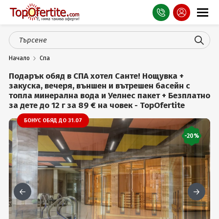
Оферти
Начало
Спа
СПА
Подарък обяд в СПА хотел Санте! Нощувка +
Планина
закуска, вечеря, външен и вътрешен басейн с
топла минерална вода и Уелнес пакет + Безплатно
за дете до 12 г за 89 € на човек - TopOfertite
Море
БОНУС ОБЯД ДО 31.07
Чужбина
-20%
Празници
Турция
Гърция
Услуги