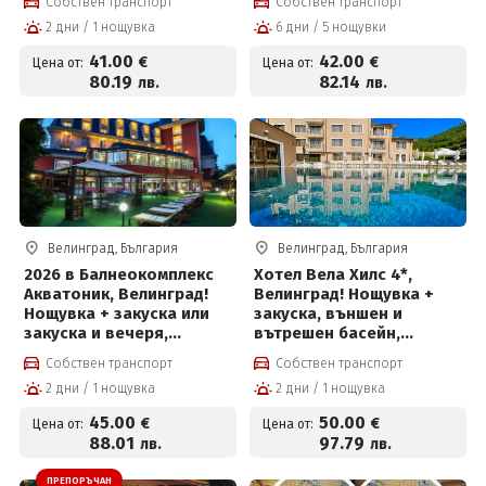
Собствен транспорт
Собствен транспорт
волейболно игрище,
физиотерапевтични
2 дни / 1 нощувка
6 дни / 5 нощувки
билярд и тенис на маса
процедури на ден,
за 41 € на човек
басейн с минерална вода
41
.00
42
.00
€
€
Цена от:
Цена от:
и солна стая за 42 евро
80
.19
82
.14
лв.
лв.
на човек на ден
Велинград, България
Велинград, България
2026 в Балнеокомплекс
Хотел Вела Хилс 4*,
Акватоник, Велинград!
Велинград! Нощувка +
Нощувка + закуска или
закуска, външен и
закуска и вечеря,
вътрешен басейн,
вътрешен и външен
джакузи и СПА пакет на
Собствен транспорт
Собствен транспорт
акватоничен басейн и
цени от 50 евро на човек
2 дни / 1 нощувка
2 дни / 1 нощувка
Уелнес пакет на цени от
45 евро на човек
45
.00
50
.00
€
€
Цена от:
Цена от:
88
.01
97
.79
лв.
лв.
ПРЕПОРЪЧАН