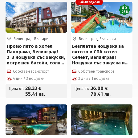
НАЙ-ПРОДАВАН
ДО
-25%
Велинград, България
Велинград, България
Промо лято в хотел
Безплатна нощувка за
Панорама, Велинград!
лятото в СПА хотел
2=3 нощувки със закуски,
Селект, Велинград!
вътрешен басейн, солна
Нощувка със закуска и
стая и сауна за 85 евро
вечеря + обяд* или на All
Собствен транспорт
Собствен транспорт
на човек
inclusive light, вътрешен
4 дни / 3 нощувки
2 дни / 1 нощувка
басейн с полу-
олимпийски размери с
28
.33
36
.00
€
€
Цена от:
Цена от:
минерална вода, външен
55
.41
70
.41
лв.
лв.
детски мини Аквапарк на
цени от 36 € на човек