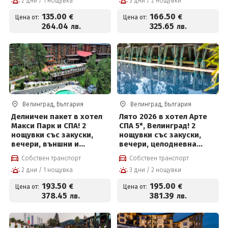
2 дни / 1 нощувка
3 дни / 2 нощувки
басейн с минерална вода
и СПА пакет и Безплатно
135
.00
166
.50
€
€
Цена от:
Цена от:
за деца до 12 г
264
.04
325
.65
лв.
лв.
Велинград, България
Велинград, България
Делничен пакет в хотел
Лято 2026 в хотел Арте
Макси Парк и СПА! 2
СПА 5*, Велинград! 2
нощувки със закуски,
нощувки със закуски,
вечери, външни и
вечери, целодневна
вътрешни басейни с
детска анимация,
Собствен транспорт
Собствен транспорт
минерална вода,
вътрешен и външен
2 дни / 1 нощувка
3 дни / 2 нощувки
джакузи, топила и
басейн с минерална вода
Уелнес и Безплатно за
и СПА пакет и Безплатно
193
.50
195
.00
€
€
Цена от:
Цена от:
деца до 12г на цени от
за деца до 12 г
378
.45
381
.39
лв.
лв.
193.50 евро на човек