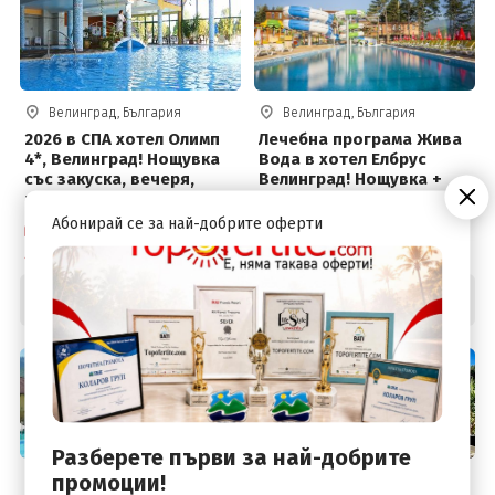
Велинград, България
Велинград, България
2026 в СПА хотел Олимп
Лечебна програма Жива
4*, Велинград! Нощувка
Вода в хотел Елбрус
със закуска, вечеря,
Велинград! Нощувка +
външен и вътрешен
закуска, обяд, вечеря,
басейн с минерална вода
лекарски преглед, 3
Абонирай се за най-добрите оферти
Собствен транспорт
Собствен транспорт
и СПА пакет на цени от
процедури на ден, 4
2 дни / 1 нощувка
2 дни / 1 нощувка
66 € на човек
басейна с минерална
вода и СПА център на
66
.00
67
.50
€
€
Цена от:
Цена от:
цени от 67.50 € на човек
129
.08
132
.02
лв.
лв.
Разберете първи за най-добрите
промоции!
Велинград, България
Велинград, България