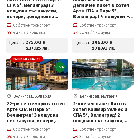
СПА 5*, Велинград! 3
Делничен пакет в хотел
нощувки със закуски,
Арте СПА и Парк 5*,
вечери, целодневна
Велинград! 4 нощувки +
детска анимация,
закуски, вечери,
Собствен транспорт
Собствен транспорт
вътрешен и външен
частичен масаж,
4 дни / 3 нощувки
5 дни / 4 нощувки
басейн с минерална вода
вътрешен и външен
и СПА пакет и Безплатно
басейн с минерална вода
275
.00
296
.00
€
€
Цена от:
Цена от:
за деца до 12 г
и СПА пакет и Безплатно
537
.85
578
.93
лв.
лв.
за деца до 12 г
РАННИ ЗАПИСВАНИЯ
-15%
Велинград, България
Велинград, България
22-ри септември в хотел
2-дневен пакет Лято в
Арте СПА и Парк 5*,
хотел Кашмир Уелнес и
Велинград! 3 нощувки
СПА 5*, Велинград! 2
със закуски, вечери,
нощувки със закуски,
празнична програма,СПА
премиум вечери и
Собствен транспорт
Собствен транспорт
пакет и Безплатно за
ползване на СПА център
4 дни / 3 нощувки
3 дни / 2 нощувки
деца до 12г на цени от