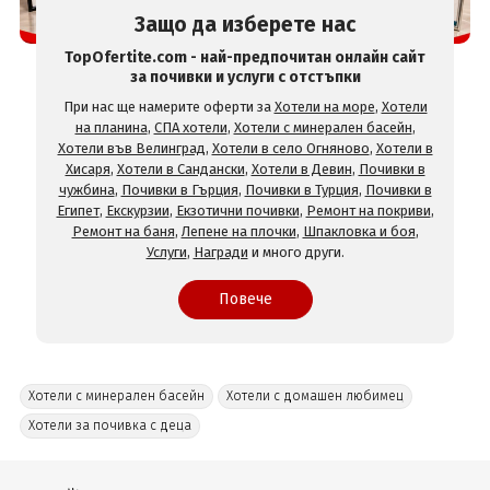
Защо да изберете нас
TopOfertite.com - най-предпочитан онлайн сайт
за почивки и услуги с отстъпки
При нас ще намерите оферти за
Хотели на море
,
Хотели
на планина
,
СПА хотели
,
Хотели с минерален басейн
,
Хотели във Велинград
,
Хотели в село Огняново
,
Хотели в
Хисаря
,
Хотели в Сандански
,
Хотели в Девин
,
Почивки в
чужбина
,
Почивки в Гърция
,
Почивки в Турция
,
Почивки в
Египет
,
Екскурзии
,
Екзотични почивки
,
Ремонт на покриви
,
Ремонт на баня
,
Лепене на плочки
,
Шпакловка и боя
,
Услуги
,
Награди
и много други.
Повече
Хотели с минерален басейн
Хотели с домашен любимец
Хотели за почивка с деца