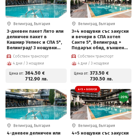
Велинград, България
Велинград, България
3-дневен пакет Лято или
3=4 нощувки със закуски
делничен пакет в
и вечери в СПА хотел
Кашмир Уелнес и СПА 5*,
Санте 5*, Велинград +
Велинград! 3 нощувки
Подарък обяд, външен
със закуски, вечери и
басейн, детска анимация
Собствен транспорт
Собствен транспорт
ползване на СПА
и СПА център на цени от
4 дни / 3 нощувки
4 дни / 3 нощувки
373.50 € на човек
364
.50
373
.50
€
€
Цена от:
Цена от:
712
.90
730
.50
лв.
лв.
4=5 + БОНУСИ
-20%
Велинград, България
Велинград, България
4-дневен делничен или
4=5 нощувки със закуски