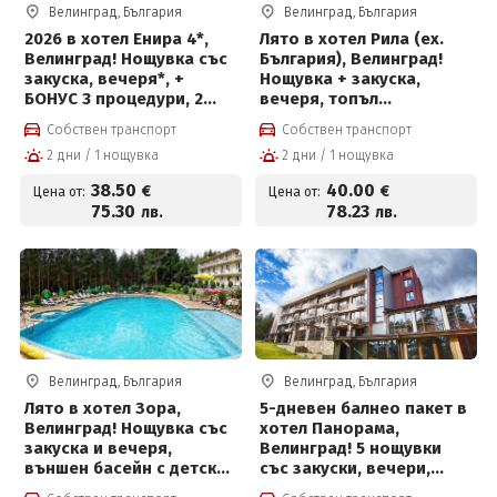
Велинград, България
Велинград, България
2026 в хотел Енира 4*,
Лято в хотел Рила (ех.
Велинград! Нощувка със
България), Велинград!
закуска, вечеря*, +
Нощувка + закуска,
БОНУС 3 процедури, 2
вечеря, топъл
басейна с минерална
минерален басейн и СПА
Собствен транспорт
Собствен транспорт
вода, детски басейн,
пакет
2 дни / 1 нощувка
2 дни / 1 нощувка
джакузи и СПА пакет на
цени от 38.50 € на човек
38
.50
40
.00
€
€
Цена от:
Цена от:
75
.30
78
.23
лв.
лв.
Велинград, България
Велинград, България
Лято в хотел Зора,
5-дневен балнео пакет в
Велинград! Нощувка със
хотел Панорама,
закуска и вечеря,
Велинград! 5 нощувки
външен басейн с детска
със закуски, вечери,
част, мини футболно и
лекарски преглед, 2