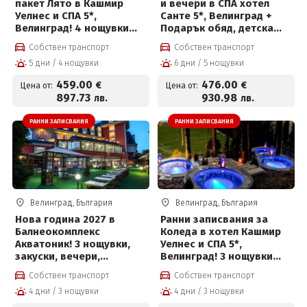
пакет Лято в Кашмир
и вечери в СПА хотел
Уелнес и СПА 5*,
Санте 5*, Велинград +
Велинград! 4 нощувки
Подарък обяд, детска
със закуски, премиум
анимация, външен
Собствен транспорт
Собствен транспорт
вечери и ползване на
басейн и СПА център на
5 дни / 4 нощувки
6 дни / 5 нощувки
СПА център
цени от 476€ на човек и
Безплатно за дете до 10г
459
.00
476
.00
€
€
Цена от:
Цена от:
897
.73
930
.98
лв.
лв.
РАННИ ЗАПИСВАНИЯ
РАННИ ЗАПИСВАНИЯ
Велинград, България
Велинград, България
Нова година 2027 в
Ранни записвания за
Балнеокомплекс
Коледа в хотел Кашмир
Акватоник! 3 нощувки,
Уелнес и СПА 5*,
закуски, вечери,
Велинград! 3 нощувки
Новогодишна вечеря с
със закуски, премиум
Собствен транспорт
Собствен транспорт
напитки, брънч, DJ парти
вечери, празнична
4 дни / 3 нощувки
4 дни / 3 нощувки
и СПА център на цени от
вечеря с програма и СПА
477 € на човек
център