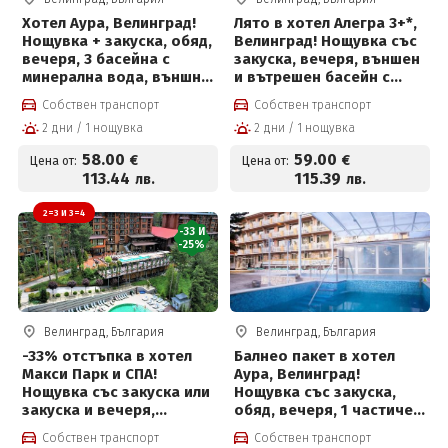
Хотел Аура, Велинград!
Лято в хотел Алегра 3+*,
Нощувка + закуска, обяд,
Велинград! Нощувка със
вечеря, 3 басейна с
закуска, вечеря, външен
минерална вода, външно
и вътрешен басейн с
джакузи, солен басейн и
минерална вода,
Собствен транспорт
Собствен транспорт
Уелнес зона на цена от
джакузи и СПА за 59 € на
2 дни / 1 нощувка
2 дни / 1 нощувка
58 €
човек
58
.00
59
.00
€
€
Цена от:
Цена от:
113
.44
115
.39
лв.
лв.
2=3 И 3=4
-33 И
-25%
Велинград, България
Велинград, България
-33% отстъпка в хотел
Балнео пакет в хотел
Макси Парк и СПА!
Аура, Велинград!
Нощувка със закуска или
Нощувка със закуска,
закуска и вечеря,
обяд, вечеря, 1 частичен
външни и вътрешни
масаж, 2 физиотерапии,
Собствен транспорт
Собствен транспорт
басейни с минерална
вътрешен и външен