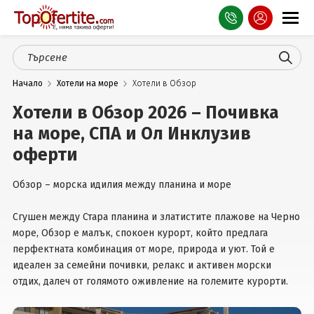
Оферти
Начало
Хотели на море
Хотели в Обзор
СПА
Хотели в Обзор 2026 – Почивка
Планина
на море, СПА и Ол Инклузив
Море
оферти
Чужбина
Обзор – морска идилия между планина и море
Празници
Сгушен между Стара планина и златистите плажове на Черно
море, Обзор е малък, спокоен курорт, който предлага
Турция
перфектната комбинация от море, природа и уют. Той е
идеален за семейни почивки, релакс и активен морски
Гърция
отдих, далеч от голямото оживление на големите курорти.
Услуги