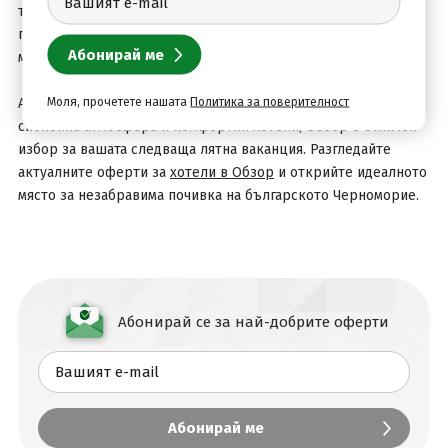
туристи от цялата страна. В близост се намират още
популярни курорти и природни забележителности, които
могат да направят престоя ви още по-интересен.
Моля, прочетете нашата
Политика за поверителност
Ако търсите комбинация от красив плаж, чисто море,
спокойна атмосфера и комфортни хотели, Обзор е отличен
избор за вашата следваща лятна ваканция. Разгледайте
актуалните оферти за
хотели в Обзор
и открийте идеалното
място за незабравима почивка на българското Черноморие.
Абонирай се за най-добрите оферти