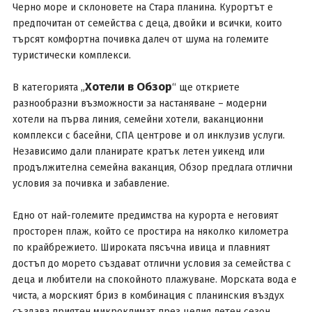
Черно море и склоновете на Стара планина. Курортът е
предпочитан от семейства с деца, двойки и всички, които
търсят комфортна почивка далеч от шума на големите
туристически комплекси.
Хотели в Обзор
В категорията „
“ ще откриете
разнообразни възможности за настаняване – модерни
хотели на първа линия, семейни хотели, ваканционни
комплекси с басейни, СПА центрове и ол инклузив услуги.
Независимо дали планирате кратък летен уикенд или
продължителна семейна ваканция, Обзор предлага отлични
условия за почивка и забавление.
Едно от най-големите предимства на курорта е неговият
просторен плаж, който се простира на няколко километра
по крайбрежието. Широката пясъчна ивица и плавният
достъп до морето създават отлични условия за семейства с
деца и любители на спокойното плажуване. Морската вода е
чиста, а морският бриз в комбинация с планинския въздух
създава приятен микроклимат през целия летен сезон.