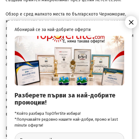
Обзор е сред малкото места по българското Черноморие,
където можете да се насладите едновременно на морски и
планински пейзажи. Близостта на Стара планина предлага
Абонирай се за най-добрите оферти
възможности за разходки сред природата, панорамни гледки
и приятни екскурзии в района. Това превръща курорта в
чудесен избор за туристи, които предпочитат по-
разнообразна почивка и искат да съчетаят плажните дни с
активен отдих.
Градът разполага с уютна централна част, множество
ресторанти, кафенета и магазини, които създават приятна
атмосфера за вечерни разходки. За разлика от по-големите
Разберете първи за най-добрите
курорти, тук ще откриете повече спокойствие и комфорт,
промоции!
което прави Обзор предпочитана дестинация за семейни
*Който разбира TopOfertite избира!
ваканции и релаксираща почивка край морето.
*Получавайте редовно нашите най-добри, промо и last
minute оферти!
Благодарение на удобното си местоположение между Варна
и Бургас, Обзор е леснодостъпен и често е предпочитан от