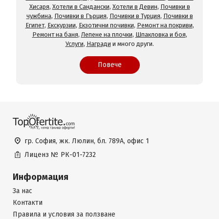
Хисаря
,
Хотели в Сандански
,
Хотели в Девин
,
Почивки в
чужбина
,
Почивки в Гърция
,
Почивки в Турция
,
Почивки в
Египет
,
Екскурзии
,
Екзотични почивки
,
Ремонт на покриви
,
Ремонт на баня
,
Лепене на плочки
,
Шпакловка и боя
,
Услуги
,
Награди
и много други.
Повече
гр. София, жк. Люлин, бл. 789А, офис 1
Лиценз №
РК-01-7232
Информация
За нас
Контакти
Правила и условия за ползване