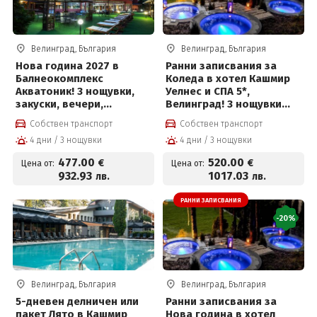
Велинград, България
Велинград, България
Нова година 2027 в
Ранни записвания за
Балнеокомплекс
Коледа в хотел Кашмир
Акватоник! 3 нощувки,
Уелнес и СПА 5*,
закуски, вечери,
Велинград! 3 нощувки
Новогодишна вечеря с
със закуски, премиум
Собствен транспорт
Собствен транспорт
напитки, брънч, DJ парти
вечери, празнична
4 дни / 3 нощувки
4 дни / 3 нощувки
и СПА център на цени от
вечеря с програма и СПА
477 € на човек
център
477
.00
520
.00
€
€
Цена от:
Цена от:
932
.93
1017
.03
лв.
лв.
РАННИ ЗАПИСВАНИЯ
-20%
Велинград, България
Велинград, България
5-дневен делничен или
Ранни записвания за
пакет Лято в Кашмир
Нова година в хотел