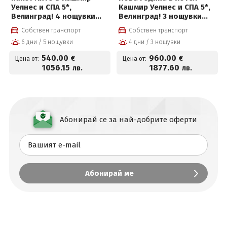
Уелнес и СПА 5*,
Кашмир Уелнес и СПА 5*,
Велинград! 4 нощувки
Велинград! 3 нощувки
със закуски, премиум
със закуски, премиум
Собствен транспорт
Собствен транспорт
вечери и ползване на
вечери, празнична
6 дни / 5 нощувки
4 дни / 3 нощувки
СПА център
новогодишна вечеря с
програма и СПА пакет
540
.00
960
.00
€
€
Цена от:
Цена от:
1056
.15
1877
.60
лв.
лв.
Абонирай се за най-добрите оферти