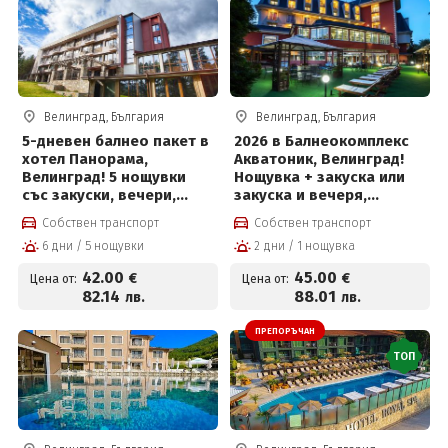
Велинград, България
Велинград, България
5-дневен балнео пакет в
2026 в Балнеокомплекс
хотел Панорама,
Акватоник, Велинград!
Велинград! 5 нощувки
Нощувка + закуска или
със закуски, вечери,
закуска и вечеря,
лекарски преглед, 2
вътрешен и външен
Собствен транспорт
Собствен транспорт
физиотерапевтични
акватоничен басейн и
6 дни / 5 нощувки
2 дни / 1 нощувка
процедури на ден,
Уелнес пакет на цени от
басейн с минерална вода
45 евро на човек
42
.00
45
.00
€
€
Цена от:
Цена от:
и солна стая за 42 евро
82
.14
88
.01
лв.
лв.
на човек на ден
ПРЕПОРЪЧАН
ТОП