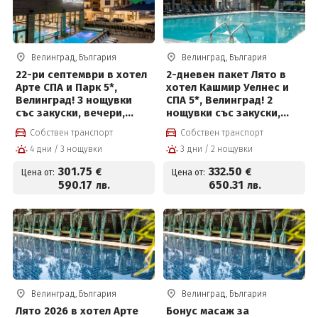
Велинград, България
Велинград, България
22-ри септември в хотел
2-дневен пакет Лято в
Арте СПА и Парк 5*,
хотел Кашмир Уелнес и
Велинград! 3 нощувки
СПА 5*, Велинград! 2
със закуски, вечери,
нощувки със закуски,
празнична програма,СПА
премиум вечери и
Собствен транспорт
Собствен транспорт
пакет и Безплатно за
ползване на СПА център
4 дни / 3 нощувки
3 дни / 2 нощувки
деца до 12г на цени от
301.75 евро на човек
301
.75
332
.50
€
€
Цена от:
Цена от:
590
.17
650
.31
лв.
лв.
Велинград, България
Велинград, България
Лято 2026 в хотел Арте
Бонус масаж за