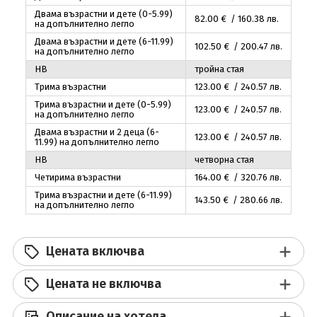
Двама възрастни и дете (0-5.99)
82
.00
€ / 160
.38
лв.
на допълнително легло
Двама възрастни и дете (6-11.99)
102
.50
€ / 200
.47
лв.
на допълнително легло
HB
тройна стая
Трима възрастни
123
.00
€ / 240
.57
лв.
Трима възрастни и дете (0-5.99)
123
.00
€ / 240
.57
лв.
на допълнително легло
Двама възрастни и 2 деца (6-
123
.00
€ / 240
.57
лв.
11.99) на допълнително легло
HB
четворна стая
Четирима възрастни
164
.00
€ / 320
.76
лв.
Трима възрастни и дете (6-11.99)
143
.50
€ / 280
.66
лв.
на допълнително легло
Цената включва
Цената не включва
Описание на хотела