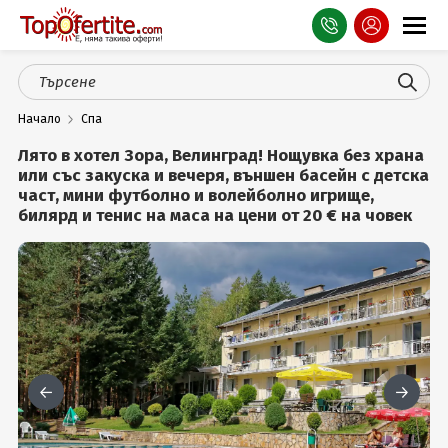
Оферти
Начало
Спа
СПА
Лято в хотел Зора, Велинград! Нощувка без храна
Планина
или със закуска и вечеря, външен басейн с детска
част, мини футболно и волейболно игрище,
билярд и тенис на маса на цени от 20 € на човек
Море
Чужбина
Празници
Турция
Гърция
Услуги