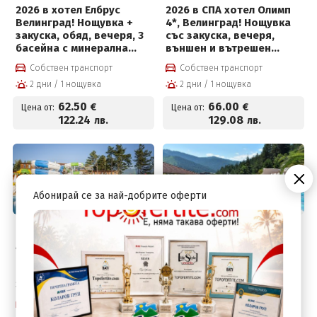
2026 в хотел Елбрус
2026 в СПА хотел Олимп
Велинград! Нощувка +
4*, Велинград! Нощувка
закуска, обяд, вечеря, 3
със закуска, вечеря,
басейна с минерална
външен и вътрешен
вода, солен басейн на
басейн с минерална вода
Собствен транспорт
Собствен транспорт
цени от 62.50 € на човек
и СПА пакет на цени от
2 дни / 1 нощувка
2 дни / 1 нощувка
66 € на човек
62
.50
66
.00
€
€
Цена от:
Цена от:
122
.24
129
.08
лв.
лв.
Абонирай се за най-добрите оферти
Велинград, България
Велинград, България
Лечебна програма Жива
Почивка в Гранд Хотел
Вода в хотел Елбрус
Велинград 5*! Нощувка +
Велинград! Нощувка +
закуска, вечеря, Уелнес
закуска, обяд, вечеря,
пакет и СПА зона за
лекарски преглед, 3
възрастни + Безплатно
Собствен транспорт
Собствен транспорт
процедури на ден, 4
за деца до 12 г за 80.53