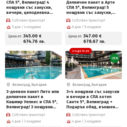
СПА 5*, Велинград! 4
Делничен пакет в Арте
нощувки със закуски,
СПА 5*, Велинград! 5
вечери, целодневна
нощувки със закуски,
детска анимация,
вечери, масаж,
Собствен транспорт
Собствен транспорт
вътрешен и външен
вътрешен и външен
5 дни / 4 нощувки
6 дни / 5 нощувки
басейн с минерална вода
басейн с минерална вода
и СПА пакет и Безплатно
и СПА пакет и Безплатно
345
.00
347
.00
€
€
Цена от:
Цена от:
за деца до 12 г
за деца до 12 г
674
.76
678
.67
лв.
лв.
3=4 ДО 15.09
-25%
Велинград, България
Велинград, България
3-дневен пакет Лято или
3=4 нощувки със закуски
делничен пакет в
и вечери в СПА хотел
Кашмир Уелнес и СПА 5*,
Санте 5*, Велинград +
Велинград! 3 нощувки
Подарък обяд, външен
със закуски, вечери и
басейн, детска анимация
Собствен транспорт
Собствен транспорт
ползване на СПА
и СПА център на цени от
4 дни / 3 нощувки
4 дни / 3 нощувки
373.50 € на човек