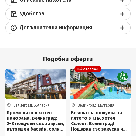
Удобства
Допълнителна информация
Подобни оферти
НАЙ-ПРОДАВАН
ДО
-25%
Велинград, България
Велинград, България
Промо лято в хотел
Безплатна нощувка за
Панорама, Велинград!
лятото в СПА хотел
2=3 нощувки със закуски,
Селект, Велинград!
вътрешен басейн, солна
Нощувка със закуска и
стая и сауна за 85 евро
вечеря + обяд* или на All