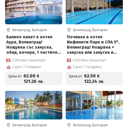
Велинград, България
Велинград, България
Балнео пакет в хотел
Почивка в хотел
Аура, Велинград!
Инфинити Парк и СПА 5*,
Нощувка със закуска,
Велинград! Нощувка +
обяд, вечеря, 1 частичен
закуска или закуска и
масаж, 2 физиотерапии,
вечеря, вътрешни
Собствен транспорт
Собствен транспорт
вътрешен и външен
термални басейни и СПА
2 дни / 1 нощувка
2 дни / 1 нощувка
басейн с лечебна
пакет
минерална вода и СПА
62
.00
62
.50
€
€
Цена от:
Цена от:
център за 62 € на човек
121
.26
122
.24
лв.
лв.
Велинград, България
Велинград, България