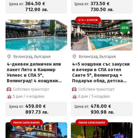
364
.50
373
.50
€
€
Цена от:
Цена от:
712
.90
730
.50
лв.
лв.
4=5 + БОНУСИ
-20%
Велинград, България
Велинград, България
4-дневен делничен или
4=5 нощувки със закуски
пакет Лято в Кашмир
и вечери в СПА хотел
Уелнес и СПА 5*,
Санте 5*, Велинград +
Велинград! 4 нощувки
Подарък обяд, детска
със закуски, премиум
анимация, външен
Собствен транспорт
Собствен транспорт
вечери и ползване на
басейн и СПА център на
5 дни / 4 нощувки
6 дни / 5 нощувки
СПА център
цени от 476€ на човек и
Безплатно за дете до 10г
459
.00
476
.00
€
€
Цена от:
Цена от:
897
.73
930
.98
лв.
лв.
РАННИ ЗАПИСВАНИЯ
РАННИ ЗАПИСВАНИЯ