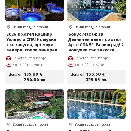
Велинград, България
Велинград, България
2026 в хотел Кашмир
Бонус Масаж за
Уелнес и СПА! Нощувка
Делничен пакет в хотел
със закуска, премиум
Арте СПА 5*, Велинград! 2
вечеря, топли минерални
нощувки със закуски,
басейни, външни топила
вечери, масаж,
Собствен транспорт
Собствен транспорт
и СПА център
вътрешен и външен
2 дни / 1 нощувка
3 дни / 2 нощувки
басейн с минерална вода
и СПА пакет и Безплатно
135
.00
166
.50
€
€
Цена от:
Цена от:
за деца до 12 г
264
.04
325
.65
лв.
лв.
Велинград, България
Велинград, България