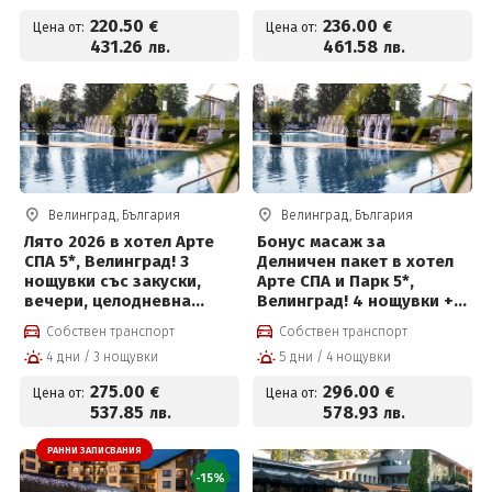
минерална вода и СПА
220
.50
236
.00
€
€
Цена от:
Цена от:
пакет и Безплатно за
431
.26
461
.58
лв.
лв.
деца до 12 г
Велинград, България
Велинград, България
Лято 2026 в хотел Арте
Бонус масаж за
СПА 5*, Велинград! 3
Делничен пакет в хотел
нощувки със закуски,
Арте СПА и Парк 5*,
вечери, целодневна
Велинград! 4 нощувки +
детска анимация,
закуски, вечери,
Собствен транспорт
Собствен транспорт
вътрешен и външен
частичен масаж,
4 дни / 3 нощувки
5 дни / 4 нощувки
басейн с минерална вода
вътрешен и външен
и СПА пакет и Безплатно
басейн с минерална вода
275
.00
296
.00
€
€
Цена от:
Цена от:
за деца до 12 г
и СПА пакет и Безплатно
537
.85
578
.93
лв.
лв.
за деца до 12 г
РАННИ ЗАПИСВАНИЯ
-15%