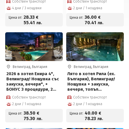
Собствен транспорт
Собствен транспорт
на човек
inclusive light, вътрешен
4 дни / 3 нощувки
2 дни / 1 нощувка
басейн с полу-
олимпийски размери с
28
.33
36
.00
€
€
Цена от:
Цена от:
минерална вода, външен
55
.41
70
.41
лв.
лв.
детски мини Аквапарк на
цени от 36 € на човек
Велинград, България
Велинград, България
2026 в хотел Енира 4*,
Лято в хотел Рила (ех.
Велинград! Нощувка със
България), Велинград!
закуска, вечеря*, +
Нощувка + закуска,
БОНУС 3 процедури, 2
вечеря, топъл
басейна с минерална
минерален басейн и СПА
Собствен транспорт
Собствен транспорт
вода, детски басейн,
пакет
2 дни / 1 нощувка
2 дни / 1 нощувка
джакузи и СПА пакет на
цени от 38.50 € на човек
38
.50
40
.00
€
€
Цена от:
Цена от:
75
.30
78
.23
лв.
лв.