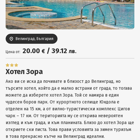
Вход
Велинград, България
20
.00
/
39
.12
€
лв.
Цена от:
Хотел Зора
Ако ви се иска да почивате в близост до Велинград, но
търсите хотел, който да е малко встрани от града, то тогава
можете да изберете хотел Зора. Той се намира в един
чудесен боров парк. От курортното селище Юндола е
отделен на 15 км, а от вилно-туристически комплекс Цигов
чарк – 17 км. От територията му се открива невероятен
изглед и към града, и към планината. Близо до хотел Зора ще
откриете ски писта. Това прави условията за зимен туризъм
в това прекрасно кътче на Велинград идеални.