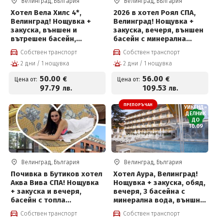
Велинград, България
Велинград, България
Хотел Вела Хилс 4*,
2026 в хотел Роял СПА,
Велинград! Нощувка +
Велинград! Нощувка +
закуска, външен и
закуска, вечеря, външен
вътрешен басейн,
басейн с минерална
джакузи и СПА пакет на
вода, термален басейн и
Собствен транспорт
Собствен транспорт
цени от 50 евро на човек
СПА пакет
2 дни / 1 нощувка
2 дни / 1 нощувка
50
.00
56
.00
€
€
Цена от:
Цена от:
97
.79
109
.53
лв.
лв.
ПРЕПОРЪЧАН
УИКЕНД=
ДЕЛНИК
ДО
10.09
Велинград, България
Велинград, България
Почивка в Бутиков хотел
Хотел Аура, Велинград!
Аква Вива СПА! Нощувка
Нощувка + закуска, обяд,
+ закуска и вечеря,
вечеря, 3 басейна с
басейн с топла
минерална вода, външно
минерална вода и Уелнес
джакузи, солен басейн и
Собствен транспорт
Собствен транспорт