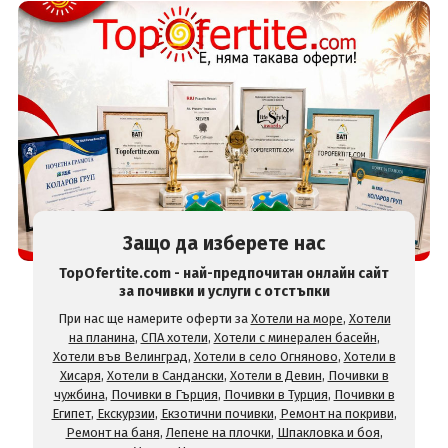
Защо да изберете нас
TopOfertite.com - най-предпочитан онлайн сайт
за почивки и услуги с отстъпки
При нас ще намерите оферти за
Хотели на море
,
Хотели
на планина
,
СПА хотели
,
Хотели с минерален басейн
,
Хотели във Велинград
,
Хотели в село Огняново
,
Хотели в
Хисаря
,
Хотели в Сандански
,
Хотели в Девин
,
Почивки в
чужбина
,
Почивки в Гърция
,
Почивки в Турция
,
Почивки в
Египет
,
Екскурзии
,
Екзотични почивки
,
Ремонт на покриви
,
Ремонт на баня
,
Лепене на плочки
,
Шпакловка и боя
,