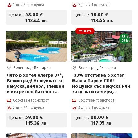
пакет за 58 евро на
Уелнес зона на цена от
2 дни / 1 нощувка
2 дни / 1 нощувка
човек
58 €
58
.00
58
.00
€
€
Цена от:
Цена от:
113
.44
113
.44
лв.
лв.
2=3 И 3=4
-33 И
-25%
Велинград, България
Велинград, България
Лято в хотел Алегра 3+*,
-33% отстъпка в хотел
Велинград! Нощувка със
Макси Парк и СПА!
закуска, вечеря, външен
Нощувка със закуска или
и вътрешен басейн с
закуска и вечеря,
минерална вода,
външни и вътрешни
Собствен транспорт
Собствен транспорт
джакузи и СПА за 59 € на
басейни с минерална
2 дни / 1 нощувка
2 дни / 1 нощувка
човек
вода, джакузи, топила и
Уелнес и Безплатно за
59
.00
60
.00
€
€
Цена от:
Цена от:
деца до 12г
115
.39
117
.35
лв.
лв.