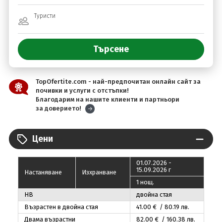
Туристи
TopOfertite.com - най-предпочитан онлайн сайт за
почивки и услуги с отстъпки!
Благодарим на нашите клиенти и партньори
за доверието!
Цени
01.07.2026 -
15.09.2026 г
Настаняване
Изхранване
1 нощ.
HB
двойна стая
Възрастен в двойна стая
41
.00
€ / 80
.19
лв.
Двама възрастни
82
.00
€ / 160
.38
лв.