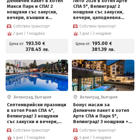
Делничен пакет в хотел
Лято 2026 в хотел Арте
Макси Парк и СПА! 2
СПА 5*, Велинград! 2
нощувки със закуски,
нощувки със закуски,
вечери, външни и
вечери, целодневна
вътрешни басейни с
детска анимация,
Собствен транспорт
Собствен транспорт
минерална вода,
вътрешен и външен
2 дни / 1 нощувка
3 дни / 2 нощувки
джакузи, топила и
басейн с минерална вода
Уелнес и Безплатно за
и СПА пакет и Безплатно
193
.50
195
.00
€
€
Цена от:
Цена от:
деца до 12г на цени от
за деца до 12 г
378
.45
381
.39
лв.
лв.
193.50 евро на човек
Велинград, България
Велинград, България
Септемврийски празници
Бонус масаж за
в хотел Роял СПА 4*,
Делничен пакет в хотел
Велинград! 3 нощувки
Арте СПА и Парк 5*,
със закуски и вечери,
Велинград! 3 нощувки +
детска анимация и СПА
закуски, вечери,
Собствен транспорт
Собствен транспорт
център на цени от 220.50
частичен масаж,
4 дни / 3 нощувки
4 дни / 3 нощувки
евро на човек
вътрешен басейн с