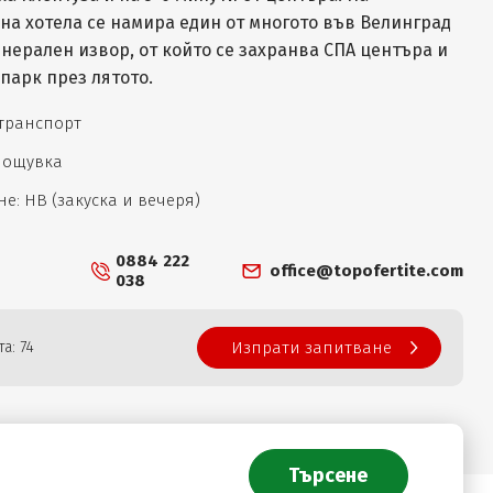
на хотела се намира един от многото във Велинград
нерален извор, от който се захранва СПА центъра и
парк през лятото.
 транспорт
 нощувка
е: НВ (закуска и вечеря)
0884 222
office@topofertite.com
038
а: 74
Изпрати запитване