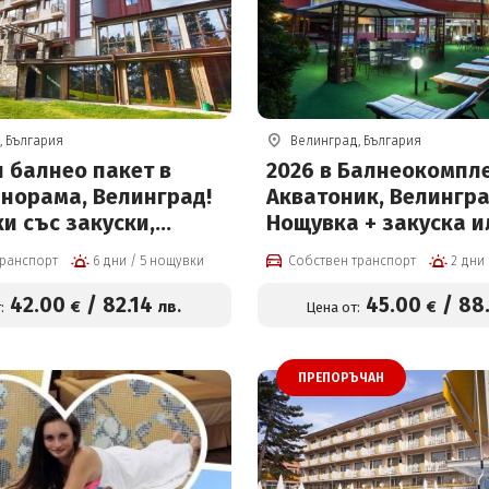
, България
Велинград, България
 балнео пакет в
2026 в Балнеокомпл
анорама, Велинград!
Акватоник, Велингра
и със закуски,
Нощувка + закуска и
лекарски преглед, 2
закуска и вечеря, в
транспорт
6 дни / 5 нощувки
Собствен транспорт
рапевтични
и външен акватонич
и на ден, басейн с
басейн и Уелнес пак
42
.00
/
82
.14
45
.00
/
88
€
лв.
€
:
Цена от:
на вода и солна стая
цени от 45 евро на ч
ро на човек на ден
ПРЕПОРЪЧАН