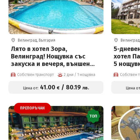
Велинград, България
Велинград
Лято в хотел Зора,
5-дневен
Велинград! Нощувка със
хотел П
закуска и вечеря, външен
5 нощувк
басейн с детска част, мини
вечери, 
Собствен транспорт
2 дни / 1 нощувка
Собствен 
футболно и волейболно
физиоте
игрище, билярд и тенис на
процедур
41
.00
/
80
.19
€
лв.
Цена от:
Цена от
маса за 41 € на човек
минерал
за 42 ев
ПРЕПОРЪЧАН
ТОП