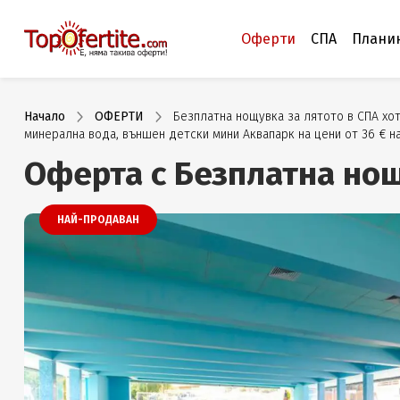
Оферти
СПА
Плани
Начало
ОФЕРТИ
Безплатна нощувка за лятото в СПА хоте
минерална вода, външен детски мини Аквапарк на цени от 36 € н
Оферта с Безплатна нощ
НАЙ-ПРОДАВАН