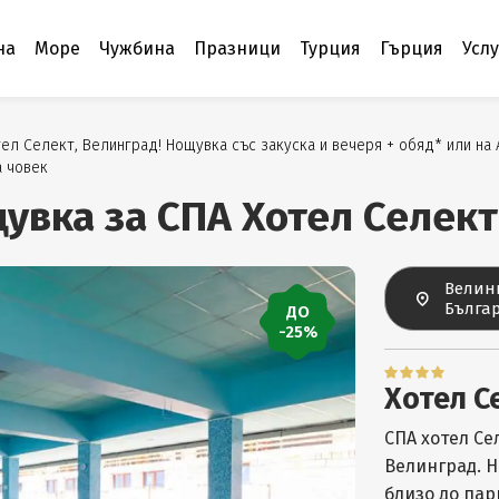
на
Море
Чужбина
Празници
Турция
Гърция
Усл
л Селект, Велинград! Нощувка със закуска и вечеря + обяд* или на Al
а човек
увка за СПА Хотел Селект
Велин
Бълга
ДО
-25%
Хотел С
СПА хотел Се
Велинград. Н
близо до пар