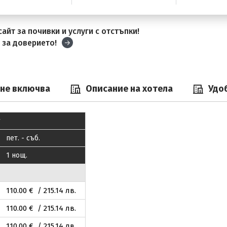
айт за почивки и услуги с отстъпки!
и
за доверието!
 не включва
Описание на хотела
Удо
пeт. - съб.
1 нощ.
110
.00
€ / 215
.14
лв.
110
.00
€ / 215
.14
лв.
110
.00
€ / 215
.14
лв.