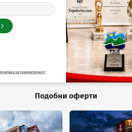
219
.00
€ / 428
.33
лв.
219
.00
€ / 428
.33
лв.
247
.00
€ / 483
.09
лв.
292
.00
€ / 571
.10
лв.
Политика за поверителност
Подобни оферти