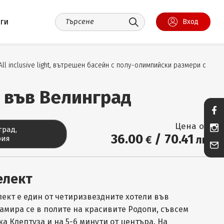
уги
Вход
l inclusive light, вътрешен басейн с полу-олимпийски размери с
 във Велинград
Цена от:
град,
36
.00
/
70
.41
€
лв.
рия
елект
лект е един от четиризвездните хотели във
амира се в полите на красивите Родопи, съвсем
ка Клептуза и на 5-6 минути от центъра. На