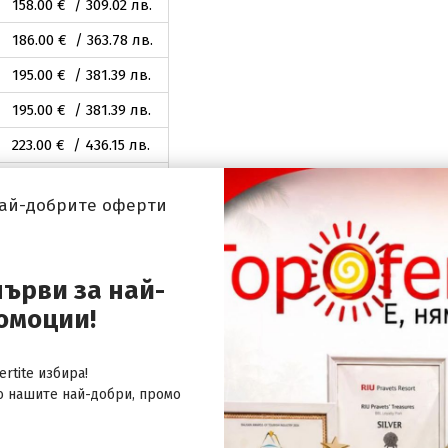
158
.00
€ / 309
.02
лв.
186
.00
€ / 363
.78
лв.
195
.00
€ / 381
.39
лв.
195
.00
€ / 381
.39
лв.
223
.00
€ / 436
.15
лв.
260
.00
€ / 508
.52
лв.
най-добрите оферти
146
.00
€ / 285
.55
лв.
първи за най-
146
.00
€ / 285
.55
лв.
омоции!
146
.00
€ / 285
.55
лв.
174
.00
€ / 340
.31
лв.
rtite избира!
174
.00
€ / 340
.31
лв.
о нашите най-добри, промо
202
.00
€ / 395
.08
лв.