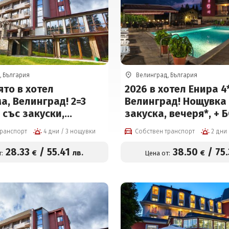
, България
Велинград, България
то в хотел
2026 в хотел Енира 4*
, Велинград! 2=3
Велинград! Нощувка
със закуски,
закуска, вечеря*, + 
 басейн, солна стая
процедури, 2 басейн
транспорт
4 дни / 3 нощувки
Собствен транспорт
за 85 евро на човек
минерална вода, де
басейн, джакузи и С
28
.33
/
55
.41
38
.50
/
75
€
лв.
€
:
Цена от:
на цени от 38.50 € н