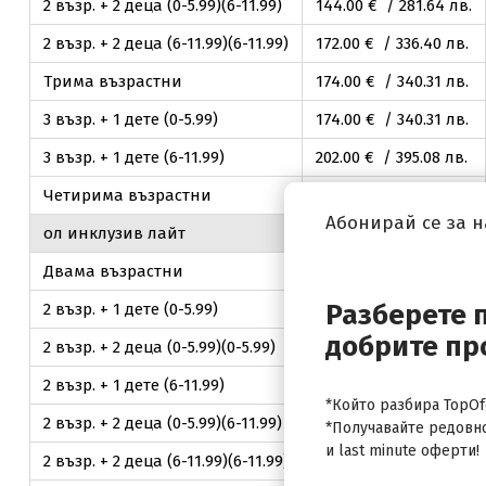
2 възр. + 2 деца (0-5.99)(6-11.99)
144
.00
€ / 281
.64
лв.
2 възр. + 2 деца (6-11.99)(6-11.99)
172
.00
€ / 336
.40
лв.
Трима възрастни
174
.00
€ / 340
.31
лв.
3 възр. + 1 дете (0-5.99)
174
.00
€ / 340
.31
лв.
3 възр. + 1 дете (6-11.99)
202
.00
€ / 395
.08
лв.
Четирима възрастни
232
.00
€ / 453
.75
лв.
Абонирай се за 
ол инклузив лайт
стандартна стая
Двама възрастни
132
.00
€ / 258
.17
лв.
Разберете 
2 възр. + 1 дете (0-5.99)
132
.00
€ / 258
.17
лв.
добрите пр
2 възр. + 2 деца (0-5.99)(0-5.99)
132
.00
€ / 258
.17
лв.
2 възр. + 1 дете (6-11.99)
160
.00
€ / 312
.93
лв.
*Който разбира TopOfe
2 възр. + 2 деца (0-5.99)(6-11.99)
160
.00
€ / 312
.93
лв.
*Получавайте редовн
и last minute оферти!
2 възр. + 2 деца (6-11.99)(6-11.99)
188
.00
€ / 367
.70
лв.