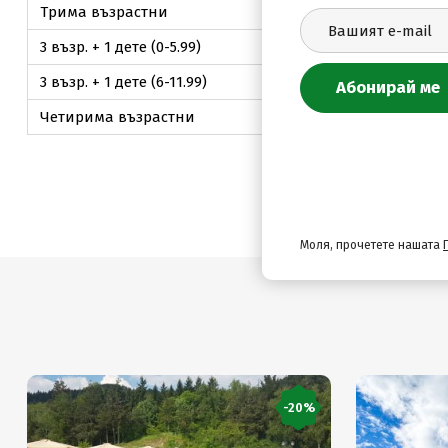
Трима възрастни
198
.00
€ / 387
.25
лв.
3 възр. + 1 дете (0-5.99)
198
.00
€ / 387
.25
лв.
3 възр. + 1 дете (6-11.99)
226
.00
€ / 442
.02
лв.
Четирима възрастни
264
.00
€ / 516
.34
лв.
Моля, прочетете нашата
-20%