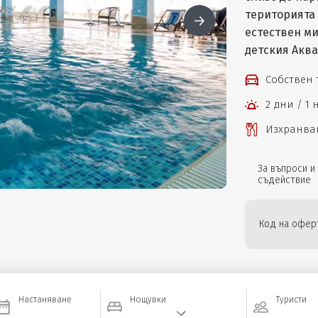
територията 
естествен ми
детския Аква
Собствен
2 дни / 1
Изхранван
За въпроси и
съдействие
Код на оферт
Настаняване
Нощувки
Туристи