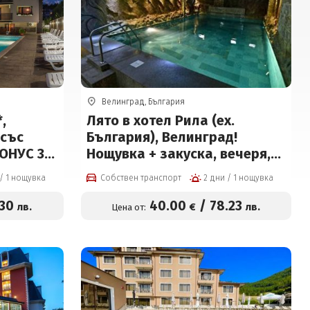
Велинград, България
,
Лято в хотел Рила (ех.
 със
България), Велинград!
БОНУС 3
Нощувка + закуска, вечеря,
а с
топъл минерален басейн и
2 дни / 1 нощувка
Собствен транспорт
2 дни / 1 нощувка
тски
СПА пакет
ПА пакет
.30
40
.00
/
78
.23
лв.
€
лв.
Цена от:
а човек