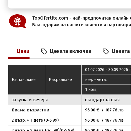
TopOfertite.com - най-предпочитан онлайн с
Благодарим на нашите клиенти и партньор
Цени
Цената включва
Цената
01.07.2026 - 30.09.2026 г
Настаняване
Изхранване
нед. - четв.
1 нощ.
закуска и вечеря
стандартна стая
Двама възрастни
96
.00
€ / 187
.76
лв.
2 възр. + 1 дете (0-5.99)
96
.00
€ / 187
.76
лв.
2 възр. + 2 деца (0-5.99)(0-5.99)
96
.00
€ / 187
.76
лв.