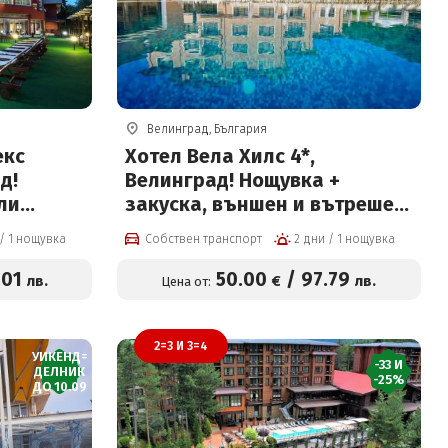
Велинград, България
екс
Хотел Вела Хилс 4*,
д!
Велинград! Нощувка +
ли
закуска, външен и вътрешен
ътрешен
басейн, джакузи и СПА пакет
2 дни / 1 нощувка
Собствен транспорт
2 дни / 1 нощувка
ен
на цени от 50 евро на човек
ет на
.01
50
.00
/
97
.79
лв.
€
лв.
Цена от:
овек
2=3 И 3=4
УИКЕНД=
-33 И
ДЕЛНИК
-25%
ДО 10.09