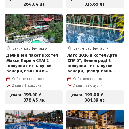
за деца до 12 г
264
.04
325
.65
лв.
лв.
Велинград, България
Велинград, България
Делничен пакет в хотел
Лято 2026 в хотел Арте
Макси Парк и СПА! 2
СПА 5*, Велинград! 2
нощувки със закуски,
нощувки със закуски,
вечери, външни и
вечери, целодневна
вътрешни басейни с
детска анимация,
Собствен транспорт
Собствен транспорт
минерална вода,
вътрешен и външен
2 дни / 1 нощувка
3 дни / 2 нощувки
джакузи, топила и
басейн с минерална вода
Уелнес и Безплатно за
и СПА пакет и Безплатно
193
.50
195
.00
€
€
Цена от:
Цена от:
деца до 12г на цени от
за деца до 12 г
378
.45
381
.39
лв.
лв.
193.50 евро на човек