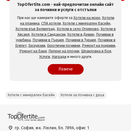
TopOfertite.com - най-предпочитан онлайн сайт
за почивки и услуги с отстъпки
При нас ще намерите оферти за
Хотели на море
,
Хотели
на планина
,
СПА хотели
,
Хотели с минерален басейн
,
Хотели във Велинград
,
Хотели в село Огняново
,
Хотели в
Хисаря
,
Хотели в Сандански
,
Хотели в Девин
,
Почивки в
чужбина
,
Почивки в Гърция
,
Почивки в Турция
,
Почивки в
Египет
,
Екскурзии
,
Екзотични почивки
,
Ремонт на покриви
,
Ремонт на баня
,
Лепене на плочки
,
Шпакловка и боя
,
Услуги
,
Награди
и много други.
Повече
Хотели с минерален басейн
Хотели за почивка с деца
гр. София, жк. Люлин, бл. 789А, офис 1