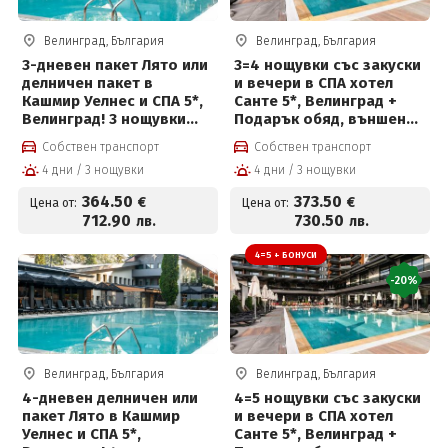
Велинград, България
Велинград, България
3-дневен пакет Лято или
3=4 нощувки със закуски
делничен пакет в
и вечери в СПА хотел
Кашмир Уелнес и СПА 5*,
Санте 5*, Велинград +
Велинград! 3 нощувки
Подарък обяд, външен
със закуски, вечери и
басейн, детска анимация
Собствен транспорт
Собствен транспорт
ползване на СПА
и СПА център на цени от
4 дни / 3 нощувки
4 дни / 3 нощувки
373.50 € на човек
364
.50
373
.50
€
€
Цена от:
Цена от:
712
.90
730
.50
лв.
лв.
4=5 + БОНУСИ
-20%
Велинград, България
Велинград, България
4-дневен делничен или
4=5 нощувки със закуски
пакет Лято в Кашмир
и вечери в СПА хотел
Уелнес и СПА 5*,
Санте 5*, Велинград +