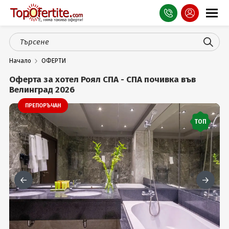
Оферти
Начало
ОФЕРТИ
СПА
Оферта за хотел Роял СПА - СПА почивка във
Планина
Велинград 2026
ПРЕПОРЪЧАН
Море
ТОП
Чужбина
Празници
Турция
Гърция
Услуги