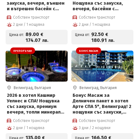
закуска, вечеря, външен
Нощувка със закуска,
и вътрешен басейн с
вечеря, басейни с
топла минерална вода и
минерална вода и СПА
Собствен транспорт
Собствен транспорт
Уелнес пакет +
център + Безплатно за
2 дни / 1 нощувка
2 дни / 1 нощувка
Безплатно за дете до 12
деца до 12г на цени от
г за 89 € на човек
92.50 евро на човек
89
.00
92
.50
€
€
Цена от:
Цена от:
174
.07
180
.91
лв.
лв.
ПРЕПОРЪЧАН
БОНУС МАСАЖ
Велинград, България
Велинград, България
2026 в хотел Кашмир
Бонус Масаж за
Уелнес и СПА! Нощувка
Делничен пакет в хотел
със закуска, премиум
Арте СПА 5*, Велинград! 2
вечеря, топли минерални
нощувки със закуски,
басейни, външни топила
вечери, масаж,
Собствен транспорт
Собствен транспорт
и СПА център
вътрешен и външен
2 дни / 1 нощувка
3 дни / 2 нощувки
басейн с минерална вода
и СПА пакет и Безплатно
135
.00
166
.50
€
€
Цена от:
Цена от: