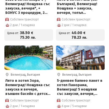
Велинград! Нощувка със
България), Велинград!
закуска, вечеря*, +
Нощувка + закуска,
БОНУС 3 процедури, 2
вечеря, топъл
басейна с минерална
минерален басейн и СПА
Собствен транспорт
Собствен транспорт
вода, детски басейн,
пакет
2 дни / 1 нощувка
2 дни / 1 нощувка
джакузи и СПА пакет на
цени от 38.50 € на човек
38
.50
40
.00
€
€
Цена от:
Цена от:
75
.30
78
.23
лв.
лв.
Велинград, България
Велинград, България
Лято в хотел Зора,
5-дневен балнео пакет в
Велинград! Нощувка със
хотел Панорама,
закуска и вечеря,
Велинград! 5 нощувки
външен басейн с детска
със закуски, вечери,
част, мини футболно и
лекарски преглед, 2
Собствен транспорт
Собствен транспорт
волейболно игрище,
физиотерапевтични
2 дни / 1 нощувка
6 дни / 5 нощувки
билярд и тенис на маса
процедури на ден,