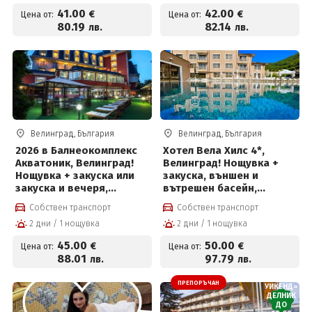
за 41 € на човек
басейн с минерална вода
41
.00
42
.00
€
€
Цена от:
Цена от:
и солна стая за 42 евро
80
.19
82
.14
лв.
лв.
на човек на ден
Велинград, България
Велинград, България
2026 в Балнеокомплекс
Хотел Вела Хилс 4*,
Акватоник, Велинград!
Велинград! Нощувка +
Нощувка + закуска или
закуска, външен и
закуска и вечеря,
вътрешен басейн,
вътрешен и външен
джакузи и СПА пакет на
Собствен транспорт
Собствен транспорт
акватоничен басейн и
цени от 50 евро на човек
2 дни / 1 нощувка
2 дни / 1 нощувка
Уелнес пакет на цени от
45 евро на човек
45
.00
50
.00
€
€
Цена от:
Цена от:
88
.01
97
.79
лв.
лв.
ПРЕПОРЪЧАН
УИКЕНД=
ДЕЛНИК
ДО