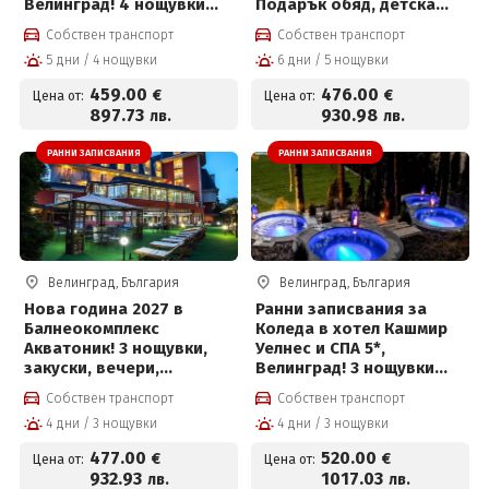
Велинград! 4 нощувки
Подарък обяд, детска
със закуски, премиум
анимация, външен
Собствен транспорт
Собствен транспорт
вечери и ползване на
басейн и СПА център на
5 дни / 4 нощувки
6 дни / 5 нощувки
СПА център
цени от 476€ на човек и
Безплатно за дете до 10г
459
.00
476
.00
€
€
Цена от:
Цена от:
897
.73
930
.98
лв.
лв.
РАННИ ЗАПИСВАНИЯ
РАННИ ЗАПИСВАНИЯ
Велинград, България
Велинград, България
Нова година 2027 в
Ранни записвания за
Балнеокомплекс
Коледа в хотел Кашмир
Акватоник! 3 нощувки,
Уелнес и СПА 5*,
закуски, вечери,
Велинград! 3 нощувки
Новогодишна вечеря с
със закуски, премиум
Собствен транспорт
Собствен транспорт
напитки, брънч, DJ парти
вечери, празнична
4 дни / 3 нощувки
4 дни / 3 нощувки
и СПА център на цени от
вечеря с програма и СПА
477 € на човек
център
477
.00
520
.00
€
€
Цена от:
Цена от:
932
.93
1017
.03
лв.
лв.