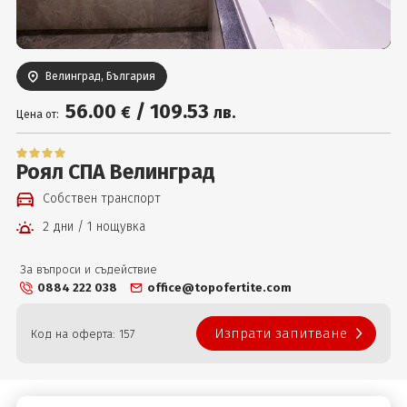
Вход
Велинград, България
56
.00
/
109
.53
€
лв.
Цена от:
Роял СПА Велинград
Собствен транспорт
2 дни / 1 нощувка
За въпроси и съдействие
0884 222 038
office@topofertite.com
Изпрати запитване
Код на оферта: 157