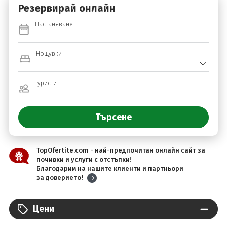
Резервирай онлайн
Настаняване
Нощувки
Туристи
TopOfertite.com - най-предпочитан онлайн сайт за
почивки и услуги с отстъпки!
Благодарим на нашите клиенти и партньори
за доверието!
Цени