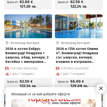
62
.00
62
.50
€
€
Цена от:
Цена от:
център за 62 € на човек
121
.26
122
.24
лв.
лв.
Велинград, България
Велинград, България
2026 в хотел Елбрус
2026 в СПА хотел Олимп
Велинград! Нощувка +
4*, Велинград! Нощувка
закуска, обяд, вечеря, 3
със закуска, вечеря,
басейна с минерална
външен и вътрешен
вода, солен басейн на
басейн с минерална вода
Собствен транспорт
Собствен транспорт
цени от 62.50 € на човек
и СПА пакет на цени от
2 дни / 1 нощувка
2 дни / 1 нощувка
66 € на човек
62
.50
66
.00
€
€
Цена от:
Цена от:
122
.24
129
.08
лв.
лв.
Абонирай се за най-добрите оферти