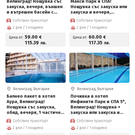
Велинград! Нощувка със
Макси Парк и СПА!
закуска, вечеря, външен
Нощувка със закуска или
и вътрешен басейн с
закуска и вечеря,
минерална вода,
външни и вътрешни
Собствен транспорт
Собствен транспорт
джакузи и СПА за 59 € на
басейни с минерална
2 дни / 1 нощувка
2 дни / 1 нощувка
човек
вода, джакузи, топила и
Уелнес и Безплатно за
59
.00
60
.00
€
€
Цена от:
Цена от:
деца до 12г
115
.39
117
.35
лв.
лв.
Велинград, България
Велинград, България
Балнео пакет в хотел
Почивка в хотел
Аура, Велинград!
Инфинити Парк и СПА 5*,
Нощувка със закуска,
Велинград! Нощувка +
обяд, вечеря, 1 частичен
закуска или закуска и
масаж, 2 физиотерапии,
вечеря, вътрешни
Собствен транспорт
Собствен транспорт
вътрешен и външен
термални басейни и СПА
2 дни / 1 нощувка
2 дни / 1 нощувка
басейн с лечебна
пакет
минерална вода и СПА