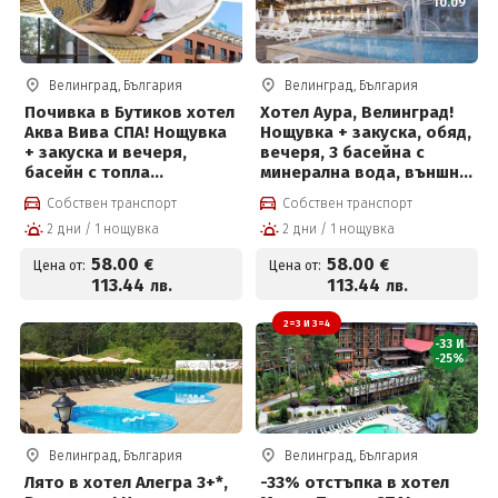
10.09
Велинград, България
Велинград, България
Почивка в Бутиков хотел
Хотел Аура, Велинград!
Аква Вива СПА! Нощувка
Нощувка + закуска, обяд,
+ закуска и вечеря,
вечеря, 3 басейна с
басейн с топла
минерална вода, външно
минерална вода и Уелнес
джакузи, солен басейн и
Собствен транспорт
Собствен транспорт
пакет за 58 евро на
Уелнес зона на цена от
2 дни / 1 нощувка
2 дни / 1 нощувка
човек
58 €
58
.00
58
.00
€
€
Цена от:
Цена от:
113
.44
113
.44
лв.
лв.
2=3 И 3=4
-33 И
-25%
Велинград, България
Велинград, България
Лято в хотел Алегра 3+*,
-33% отстъпка в хотел