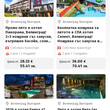
-25%
Велинград, България
Велинград, България
Промо лято в хотел
Безплатна нощувка за
Панорама, Велинград!
лятото в СПА хотел
2=3 нощувки със закуски,
Селект, Велинград!
вътрешен басейн, солна
Нощувка със закуска и
стая и сауна за 85 евро
вечеря + обяд* или на All
Собствен транспорт
Собствен транспорт
на човек
inclusive light, вътрешен
4 дни / 3 нощувки
2 дни / 1 нощувка
басейн с полу-
олимпийски размери с
28
.33
36
.00
€
€
Цена от:
Цена от:
минерална вода, външен
55
.41
70
.41
лв.
лв.
детски мини Аквапарк на
цени от 36 € на човек
Велинград, България
Велинград, България
2026 в хотел Енира 4*,
Лято в хотел Рила (ех.