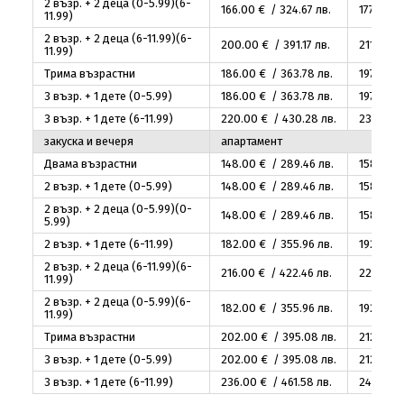
2 възр. + 2 деца (0-5.99)(6-
166
.00
€ / 324
.67
лв.
177
.00
€ 
11.99)
2 възр. + 2 деца (6-11.99)(6-
200
.00
€ / 391
.17
лв.
211
.00
€ 
11.99)
Трима възрастни
186
.00
€ / 363
.78
лв.
197
.00
€
3 възр. + 1 дете (0-5.99)
186
.00
€ / 363
.78
лв.
197
.00
€
3 възр. + 1 дете (6-11.99)
220
.00
€ / 430
.28
лв.
231
.00
€
закуска и вечеря
апартамент
Двама възрастни
148
.00
€ / 289
.46
лв.
158
.00
€
2 възр. + 1 дете (0-5.99)
148
.00
€ / 289
.46
лв.
158
.00
€
2 възр. + 2 деца (0-5.99)(0-
148
.00
€ / 289
.46
лв.
158
.00
€
5.99)
2 възр. + 1 дете (6-11.99)
182
.00
€ / 355
.96
лв.
192
.00
€
2 възр. + 2 деца (6-11.99)(6-
216
.00
€ / 422
.46
лв.
226
.00
€
11.99)
2 възр. + 2 деца (0-5.99)(6-
182
.00
€ / 355
.96
лв.
192
.00
€
11.99)
Трима възрастни
202
.00
€ / 395
.08
лв.
212
.00
€
3 възр. + 1 дете (0-5.99)
202
.00
€ / 395
.08
лв.
212
.00
€
3 възр. + 1 дете (6-11.99)
236
.00
€ / 461
.58
лв.
246
.00
€