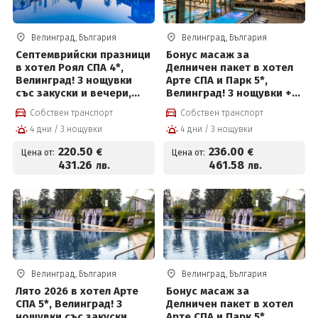
Велинград, България
Велинград, България
Септемврийски празници
Бонус масаж за
в хотел Роял СПА 4*,
Делничен пакет в хотел
Велинград! 3 нощувки
Арте СПА и Парк 5*,
със закуски и вечери,
Велинград! 3 нощувки +
детска анимация и СПА
закуски, вечери,
Собствен транспорт
Собствен транспорт
център на цени от 220.50
частичен масаж,
4 дни / 3 нощувки
4 дни / 3 нощувки
евро на човек
вътрешен басейн с
минерална вода и СПА
220
.50
236
.00
€
€
Цена от:
Цена от:
пакет и Безплатно за
431
.26
461
.58
лв.
лв.
деца до 12 г
Велинград, България
Велинград, България
Лято 2026 в хотел Арте
Бонус масаж за
СПА 5*, Велинград! 3
Делничен пакет в хотел
нощувки със закуски,
Арте СПА и Парк 5*,