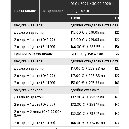
01.04.2026 - 30.06.2026 г
Настаняване
Изхранване
нед. - четв.
пeт. - съ
1 нощ.
1 нощ.
закуска и вечеря
двойна стандартна стая без терас
Двама възрастни
112
.00
€ / 219
.05
лв.
122
.00
€
2 възр. + 1 дете (0-5.99)
112
.00
€ / 219
.05
лв.
122
.00
€
2 възр. + 1 дете (6-11.99)
146
.00
€ / 285
.55
лв.
156
.00
€
Единично настаняване
81
.00
€ / 158
.42
лв.
86
.00
€ 
закуска и вечеря
двойна стандартна стая с тераса
Двама възрастни
117
.00
€ / 228
.83
лв.
127
.00
€
2 възр. + 1 дете (0-5.99)
117
.00
€ / 228
.83
лв.
127
.00
€
2 възр. + 1 дете (6-11.99)
151
.00
€ / 295
.33
лв.
161
.00
€ 
закуска и вечеря
двойна стая лукс
Двама възрастни
132
.00
€ / 258
.17
лв.
143
.00
€
2 възр. + 1 дете (0-5.99)
132
.00
€ / 258
.17
лв.
143
.00
€
2 възр. + 2 деца (0-5.99)(0-
132
.00
€ / 258
.17
лв.
143
.00
€
5.99)
2 възр. + 1 дете (6-11.99)
166
.00
€ / 324
.67
лв.
177
.00
€ 