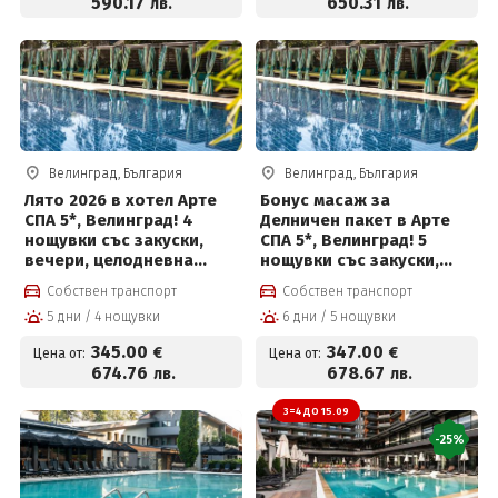
590
.17
650
.31
лв.
лв.
Велинград, България
Велинград, България
Лято 2026 в хотел Арте
Бонус масаж за
СПА 5*, Велинград! 4
Делничен пакет в Арте
нощувки със закуски,
СПА 5*, Велинград! 5
вечери, целодневна
нощувки със закуски,
детска анимация,
вечери, масаж,
Собствен транспорт
Собствен транспорт
вътрешен и външен
вътрешен и външен
5 дни / 4 нощувки
6 дни / 5 нощувки
басейн с минерална вода
басейн с минерална вода
и СПА пакет и Безплатно
и СПА пакет и Безплатно
345
.00
347
.00
€
€
Цена от:
Цена от:
за деца до 12 г
за деца до 12 г
674
.76
678
.67
лв.
лв.
3=4 ДО 15.09
-25%