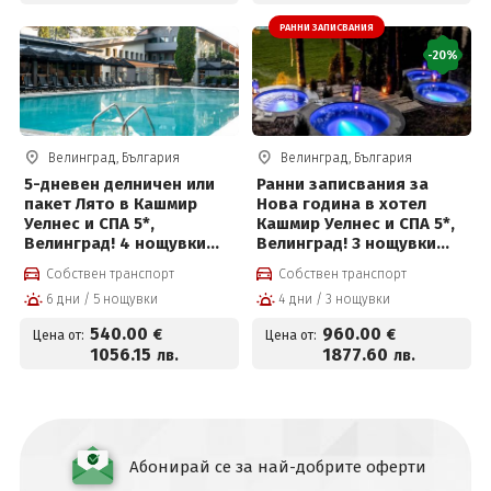
РАННИ ЗАПИСВАНИЯ
-20%
Велинград, България
Велинград, България
5-дневен делничен или
Ранни записвания за
пакет Лято в Кашмир
Нова година в хотел
Уелнес и СПА 5*,
Кашмир Уелнес и СПА 5*,
Велинград! 4 нощувки
Велинград! 3 нощувки
със закуски, премиум
със закуски, премиум
Собствен транспорт
Собствен транспорт
вечери и ползване на
вечери, празнична
6 дни / 5 нощувки
4 дни / 3 нощувки
СПА център
новогодишна вечеря с
програма и СПА пакет
540
.00
960
.00
€
€
Цена от:
Цена от:
1056
.15
1877
.60
лв.
лв.
Абонирай се за най-добрите оферти