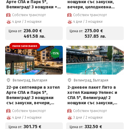
Арте СПА и Парк 5*,
нощувки със закуски,
Велинград! 3 нощувки +
вечери, целодневна
закуски, вечери,
детска анимация,
Собствен транспорт
Собствен транспорт
частичен масаж,
вътрешен и външен
4 дни / 3 нощувки
4 дни / 3 нощувки
вътрешен басейн с
басейн с минерална вода
минерална вода и СПА
и СПА пакет и Безплатно
236
.00
275
.00
€
€
Цена от:
Цена от:
пакет и Безплатно за
за деца до 12 г
461
.58
537
.85
лв.
лв.
деца до 12 г
РАННИ ЗАПИСВАНИЯ
-15%
Велинград, България
Велинград, България
22-ри септември в хотел
2-дневен пакет Лято в
Арте СПА и Парк 5*,
хотел Кашмир Уелнес и
Велинград! 3 нощувки
СПА 5*, Велинград! 2
със закуски, вечери,
нощувки със закуски,
празнична програма,СПА
премиум вечери и
Собствен транспорт
Собствен транспорт
пакет и Безплатно за
ползване на СПА център
4 дни / 3 нощувки
3 дни / 2 нощувки
деца до 12г на цени от
301.75 евро на човек
301
.75
332
.50
€
€
Цена от:
Цена от: