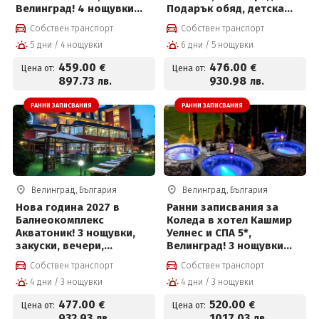
Велинград! 4 нощувки
Подарък обяд, детска
със закуски, премиум
анимация, външен
Собствен транспорт
Собствен транспорт
вечери и ползване на
басейн и СПА център на
5 дни / 4 нощувки
6 дни / 5 нощувки
СПА център
цени от 476€ на човек и
Безплатно за дете до 10г
459
.00
476
.00
€
€
Цена от:
Цена от:
897
.73
930
.98
лв.
лв.
РАННИ ЗАПИСВАНИЯ
РАННИ ЗАПИСВАНИЯ
Велинград, България
Велинград, България
Нова година 2027 в
Ранни записвания за
Балнеокомплекс
Коледа в хотел Кашмир
Акватоник! 3 нощувки,
Уелнес и СПА 5*,
закуски, вечери,
Велинград! 3 нощувки
Новогодишна вечеря с
със закуски, премиум
Собствен транспорт
Собствен транспорт
напитки, брънч, DJ парти
вечери, празнична
4 дни / 3 нощувки
4 дни / 3 нощувки
и СПА център на цени от
вечеря с програма и СПА
477 € на човек
център
477
.00
520
.00
€
€
Цена от:
Цена от:
932
.93
1017
.03
лв.
лв.