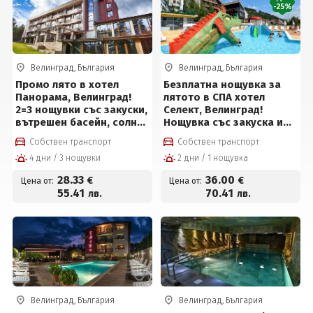
-25%
Велинград, България
Велинград, България
Промо лято в хотел
Безплатна нощувка за
Панорама, Велинград!
лятото в СПА хотел
2=3 нощувки със закуски,
Селект, Велинград!
вътрешен басейн, солна
Нощувка със закуска и
стая и сауна за 85 евро
вечеря + обяд* или на All
Собствен транспорт
Собствен транспорт
на човек
inclusive light, вътрешен
4 дни / 3 нощувки
2 дни / 1 нощувка
басейн с полу-
олимпийски размери с
28
.33
36
.00
€
€
Цена от:
Цена от:
минерална вода, външен
55
.41
70
.41
лв.
лв.
детски мини Аквапарк на
цени от 36 € на човек
Велинград, България
Велинград, България