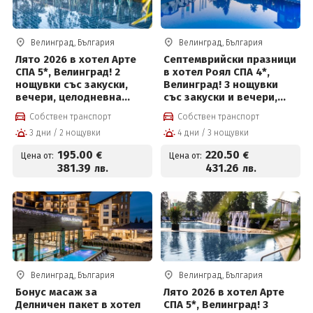
Велинград, България
Велинград, България
Лято 2026 в хотел Арте
Септемврийски празници
СПА 5*, Велинград! 2
в хотел Роял СПА 4*,
нощувки със закуски,
Велинград! 3 нощувки
вечери, целодневна
със закуски и вечери,
детска анимация,
детска анимация и СПА
Собствен транспорт
Собствен транспорт
вътрешен и външен
център на цени от 220.50
3 дни / 2 нощувки
4 дни / 3 нощувки
басейн с минерална вода
евро на човек
и СПА пакет и Безплатно
195
.00
220
.50
€
€
Цена от:
Цена от:
за деца до 12 г
381
.39
431
.26
лв.
лв.
Велинград, България
Велинград, България
Бонус масаж за
Лято 2026 в хотел Арте
Делничен пакет в хотел
СПА 5*, Велинград! 3