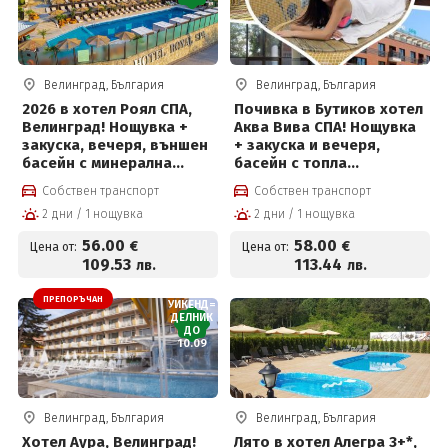
Велинград, България
Велинград, България
2026 в хотел Роял СПА,
Почивка в Бутиков хотел
Велинград! Нощувка +
Аква Вива СПА! Нощувка
закуска, вечеря, външен
+ закуска и вечеря,
басейн с минерална
басейн с топла
вода, термален басейн и
минерална вода и Уелнес
Собствен транспорт
Собствен транспорт
СПА пакет
пакет за 58 евро на
2 дни / 1 нощувка
2 дни / 1 нощувка
човек
56
.00
58
.00
€
€
Цена от:
Цена от:
109
.53
113
.44
лв.
лв.
ПРЕПОРЪЧАН
УИКЕНД=
ДЕЛНИК
ДО
10.09
Велинград, България
Велинград, България
Хотел Аура, Велинград!
Лято в хотел Алегра 3+*,