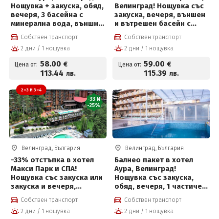
Нощувка + закуска, обяд,
Велинград! Нощувка със
вечеря, 3 басейна с
закуска, вечеря, външен
минерална вода, външно
и вътрешен басейн с
джакузи, солен басейн и
минерална вода,
Собствен транспорт
Собствен транспорт
Уелнес зона на цена от
джакузи и СПА за 59 € на
2 дни / 1 нощувка
2 дни / 1 нощувка
58 €
човек
58
.00
59
.00
€
€
Цена от:
Цена от:
113
.44
115
.39
лв.
лв.
2=3 И 3=4
-33 И
-25%
Велинград, България
Велинград, България
-33% отстъпка в хотел
Балнео пакет в хотел
Макси Парк и СПА!
Аура, Велинград!
Нощувка със закуска или
Нощувка със закуска,
закуска и вечеря,
обяд, вечеря, 1 частичен
външни и вътрешни
масаж, 2 физиотерапии,
Собствен транспорт
Собствен транспорт
басейни с минерална
вътрешен и външен
2 дни / 1 нощувка
2 дни / 1 нощувка
вода, джакузи, топила и
басейн с лечебна