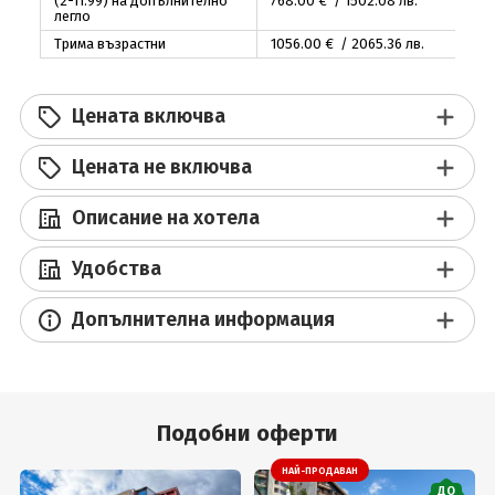
(2-11.99) на допълнително
768
.00
€ / 1502
.08
лв.
легло
Трима възрастни
1056
.00
€ / 2065
.36
лв.
Цената включва
Цената не включва
Описание на хотела
Удобства
Допълнителна информация
Подобни оферти
НАЙ-ПРОДАВАН
ДО