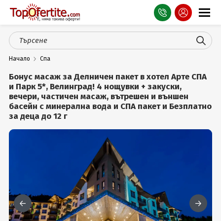
Оферти
Начало
Спа
СПА
Бонус масаж за Делничен пакет в хотел Арте СПА
Планина
и Парк 5*, Велинград! 4 нощувки + закуски,
вечери, частичен масаж, вътрешен и външен
басейн с минерална вода и СПА пакет и Безплатно
Море
за деца до 12 г
Чужбина
Празници
Турция
Гърция
Услуги