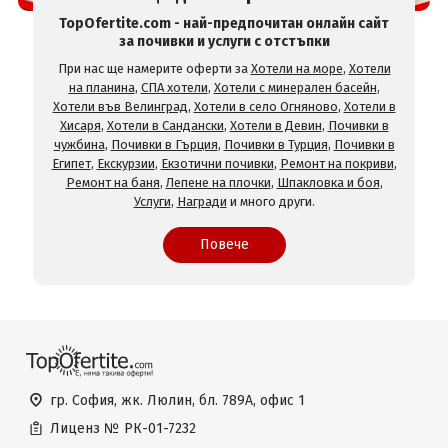
TopOfertite.com - най-предпочитан онлайн сайт
за почивки и услуги с отстъпки
При нас ще намерите оферти за
Хотели на море
,
Хотели
на планина
,
СПА хотели
,
Хотели с минерален басейн
,
Хотели във Велинград
,
Хотели в село Огняново
,
Хотели в
Хисаря
,
Хотели в Сандански
,
Хотели в Девин
,
Почивки в
чужбина
,
Почивки в Гърция
,
Почивки в Турция
,
Почивки в
Египет
,
Екскурзии
,
Екзотични почивки
,
Ремонт на покриви
,
Ремонт на баня
,
Лепене на плочки
,
Шпакловка и боя
,
Услуги
,
Награди
и много други.
Повече
гр. София, жк. Люлин, бл. 789А, офис 1
Лиценз №
РК-01-7232