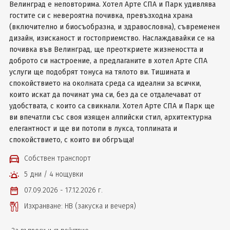
Велинград е неповторима. Хотел Арте СПА и Парк удивлява
гостите си с невероятна почивка, превъзходна храна
(включително и биосъобразна, и здравословна), съвременен
дизайн, изисканост и гостоприемство. Наслаждавайки се на
почивка във Велинград, ще преоткриете жизнеността и
доброто си настроение, а предлаганите в хотел Арте СПА
услуги ще подобрят тонуса на тялото ви. Тишината и
спокойствието на околната среда са идеални за всички,
които искат да починат ума си, без да се отдалечават от
удобствата, с които са свикнали. Хотел Арте СПА и Парк ще
ви впечатли със своя изящен алпийски стил, архитектурна
елегантност и ще ви потопи в лукса, топлината и
спокойствието, с които ви обгръща!
Собствен транспорт
5 дни / 4 нощувки
07.09.2026 - 17.12.2026 г.
Изхранване: НВ (закуска и вечеря)