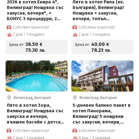
2026 в хотел Енира 4*,
Лято в хотел Рила (ех.
Велинград! Нощувка със
България), Велинград!
закуска, вечеря*, +
Нощувка + закуска,
БОНУС 3 процедури, 2
вечеря, топъл
басейна с минерална
минерален басейн и СПА
Собствен транспорт
Собствен транспорт
вода, детски басейн,
пакет
2 дни / 1 нощувка
2 дни / 1 нощувка
джакузи и СПА пакет на
цени от 38.50 € на човек
38
.50
40
.00
€
€
Цена от:
Цена от:
75
.30
78
.23
лв.
лв.
Велинград, България
Велинград, България
Лято в хотел Зора,
5-дневен балнео пакет в
Велинград! Нощувка със
хотел Панорама,
закуска и вечеря,
Велинград! 5 нощувки
външен басейн с детска
със закуски, вечери,
част, мини футболно и
лекарски преглед, 2
Собствен транспорт
Собствен транспорт
волейболно игрище,
физиотерапевтични
2 дни / 1 нощувка
6 дни / 5 нощувки
билярд и тенис на маса
процедури на ден,