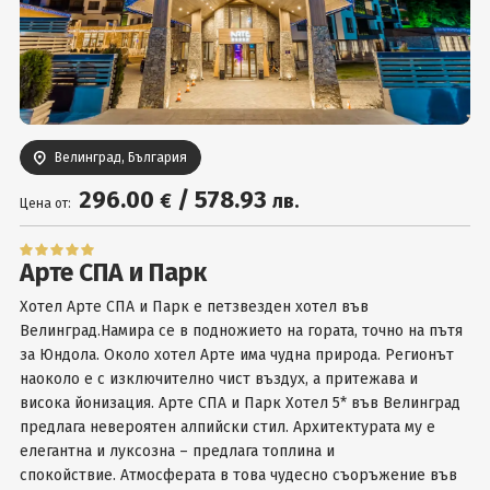
Вход
Велинград, България
296
.00
/
578
.93
€
лв.
Цена от:
Арте СПА и Парк
Хотел Арте СПА и Парк е петзвезден хотел във
Велинград.Намира се в подножието на гората, точно на пътя
за Юндола. Около хотел Арте има чудна природа. Регионът
наоколо е с изключително чист въздух, а притежава и
висока йонизация. Арте СПА и Парк Хотел 5* във Велинград
предлага невероятен алпийски стил. Архитектурата му е
елегантна и луксозна – предлага топлина и
спокойствие. Атмосферата в това чудесно съоръжение във