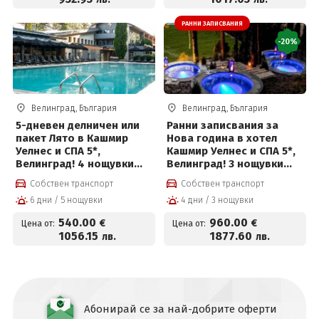
РАННИ ЗАПИСВАНИЯ
-20%
Велинград, България
Велинград, България
5-дневен делничен или
Ранни записвания за
пакет Лято в Кашмир
Нова година в хотел
Уелнес и СПА 5*,
Кашмир Уелнес и СПА 5*,
Велинград! 4 нощувки
Велинград! 3 нощувки
със закуски, премиум
със закуски, премиум
Собствен транспорт
Собствен транспорт
вечери и ползване на
вечери, празнична
6 дни / 5 нощувки
4 дни / 3 нощувки
СПА център
новогодишна вечеря с
програма и СПА пакет
540
.00
960
.00
€
€
Цена от:
Цена от:
1056
.15
1877
.60
лв.
лв.
Абонирай се за най-добрите оферти