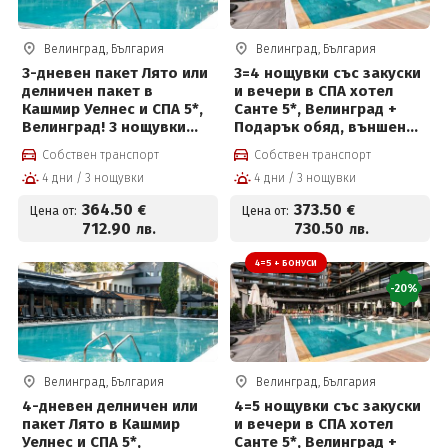
Велинград, България
Велинград, България
3-дневен пакет Лято или
3=4 нощувки със закуски
делничен пакет в
и вечери в СПА хотел
Кашмир Уелнес и СПА 5*,
Санте 5*, Велинград +
Велинград! 3 нощувки
Подарък обяд, външен
със закуски, вечери и
басейн, детска анимация
Собствен транспорт
Собствен транспорт
ползване на СПА
и СПА център на цени от
4 дни / 3 нощувки
4 дни / 3 нощувки
373.50 € на човек
364
.50
373
.50
€
€
Цена от:
Цена от:
712
.90
730
.50
лв.
лв.
4=5 + БОНУСИ
-20%
Велинград, България
Велинград, България
4-дневен делничен или
4=5 нощувки със закуски
пакет Лято в Кашмир
и вечери в СПА хотел
Уелнес и СПА 5*,
Санте 5*, Велинград +