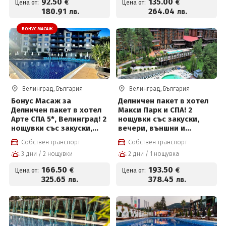
92
.50
135
.00
€
€
Цена от:
Цена от:
180
.91
264
.04
лв.
лв.
БОНУС МАСАЖ
Велинград, България
Велинград, България
Бонус Масаж за
Делничен пакет в хотел
Делничен пакет в хотел
Макси Парк и СПА! 2
Арте СПА 5*, Велинград! 2
нощувки със закуски,
нощувки със закуски,
вечери, външни и
вечери, масаж,
вътрешни басейни с
Собствен транспорт
Собствен транспорт
вътрешен и външен
минерална вода,
3 дни / 2 нощувки
2 дни / 1 нощувка
басейн с минерална вода
джакузи, топила и
и СПА пакет и Безплатно
Уелнес и Безплатно за
166
.50
193
.50
€
€
Цена от:
Цена от:
за деца до 12 г
деца до 12г на цени от
325
.65
378
.45
лв.
лв.
193.50 евро на човек