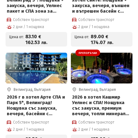
Велинград 5*! Нощувка +
хотел Санте! Нощувка +
закуска, вечеря, Уелнес
закуска, вечеря, външен
пакет и СПА зона за
и вътрешен басейн с
възрастни + Безплатно
топла минерална вода и
Собствен транспорт
Собствен транспорт
за деца до 12 г за 80.53
Уелнес пакет +
2 дни / 1 нощувка
2 дни / 1 нощувка
евро на човек
Безплатно за дете до 12
г за 89 € на човек
83
.10
89
.00
€
€
Цена от:
Цена от:
162
.53
174
.07
лв.
лв.
ПРЕПОРЪЧАН
Велинград, България
Велинград, България
2026 г в хотел Арте СПА и
2026 в хотел Кашмир
Парк 5*, Велинград!
Уелнес и СПА! Нощувка
Нощувка със закуска,
със закуска, премиум
вечеря, басейни с
вечеря, топли минерални
минерална вода и СПА
басейни, външни топила
Собствен транспорт
Собствен транспорт
център + Безплатно за
и СПА център
2 дни / 1 нощувка
2 дни / 1 нощувка
деца до 12г на цени от
92.50 евро на човек