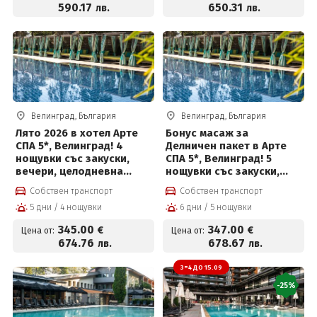
590
.17
650
.31
лв.
лв.
Велинград, България
Велинград, България
Лято 2026 в хотел Арте
Бонус масаж за
СПА 5*, Велинград! 4
Делничен пакет в Арте
нощувки със закуски,
СПА 5*, Велинград! 5
вечери, целодневна
нощувки със закуски,
детска анимация,
вечери, масаж,
Собствен транспорт
Собствен транспорт
вътрешен и външен
вътрешен и външен
5 дни / 4 нощувки
6 дни / 5 нощувки
басейн с минерална вода
басейн с минерална вода
и СПА пакет и Безплатно
и СПА пакет и Безплатно
345
.00
347
.00
€
€
Цена от:
Цена от:
за деца до 12 г
за деца до 12 г
674
.76
678
.67
лв.
лв.
3=4 ДО 15.09
-25%