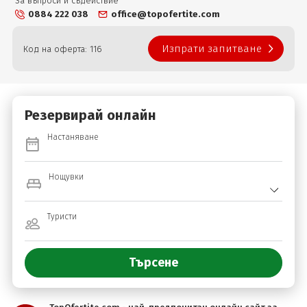
За въпроси и съдействие
0884 222 038
office@topofertite.com
Изпрати запитване
Код на оферта: 116
Резервирай онлайн
Настаняване
Нощувки
Туристи