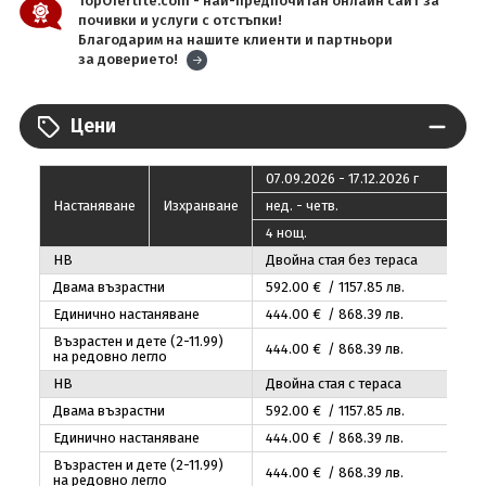
TopOfertite.com - най-предпочитан онлайн сайт за
почивки и услуги с отстъпки!
Благодарим на нашите клиенти и партньори
за доверието!
Цени
07.09.2026 - 17.12.2026 г
Настаняване
Изхранване
нед. - четв.
4 нощ.
HB
Двойна стая без тераса
Двама възрастни
592
.00
€ / 1157
.85
лв.
Единично настаняване
444
.00
€ / 868
.39
лв.
Възрастен и дете (2-11.99)
444
.00
€ / 868
.39
лв.
на редовно легло
HB
Двойна стая с тераса
Двама възрастни
592
.00
€ / 1157
.85
лв.
Единично настаняване
444
.00
€ / 868
.39
лв.
Възрастен и дете (2-11.99)
444
.00
€ / 868
.39
лв.
на редовно легло