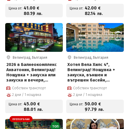
за 41 € на човек
басейн с минерална вода
41
.00
42
.00
€
€
Цена от:
Цена от:
и солна стая за 42 евро
80
.19
82
.14
лв.
лв.
на човек на ден
Велинград, България
Велинград, България
2026 в Балнеокомплекс
Хотел Вела Хилс 4*,
Акватоник, Велинград!
Велинград! Нощувка +
Нощувка + закуска или
закуска, външен и
закуска и вечеря,
вътрешен басейн,
вътрешен и външен
джакузи и СПА пакет на
Собствен транспорт
Собствен транспорт
акватоничен басейн и
цени от 50 евро на човек
2 дни / 1 нощувка
2 дни / 1 нощувка
Уелнес пакет на цени от
45 евро на човек
45
.00
50
.00
€
€
Цена от:
Цена от:
88
.01
97
.79
лв.
лв.
ПРЕПОРЪЧАН
ТОП