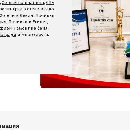
,
Хотели на планина
,
СПА
 Велинград
,
Хотели в село
Хотели в Девин
,
Почивки
ция
,
Почивки в Египет
,
криви
,
Ремонт на баня
,
Награди
и много други.
рмация