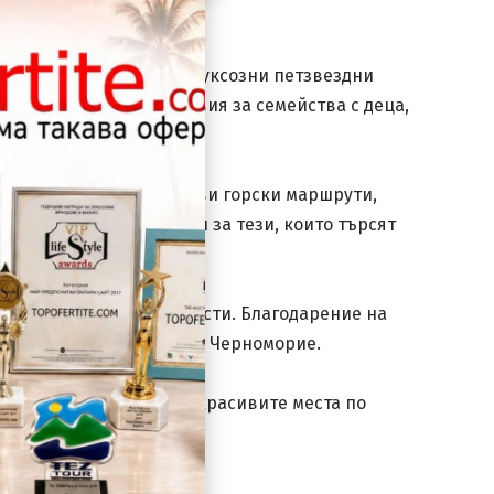
ни семейни хотели до луксозни петзвездни
редлагат отлични условия за семейства с деца,
тена територия с красиви горски маршрути,
ивната почивка, така и за тези, които търсят
ечения за всички възрасти. Благодарение на
ваканция по българското Черноморие.
чивка на едно от най-красивите места по