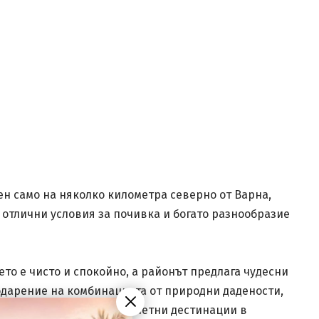
н само на няколко километра северно от Варна,
 отлични условия за почивка и богато разнообразие
ето е чисто и спокойно, а районът предлага чудесни
годарение на комбинацията от природни дадености,
ред най-предпочитаните летни дестинации в