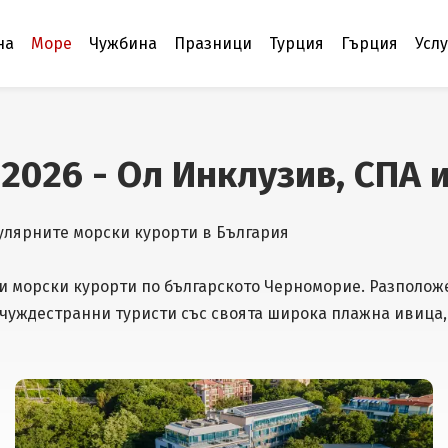
на
Море
Чужбина
Празници
Турция
Гърция
Усл
 2026 - Ол Инклузив, СПА 
пулярните морски курорти в България
и морски курорти по българското Черноморие. Разположе
 чуждестранни туристи със своята широка плажна ивица,