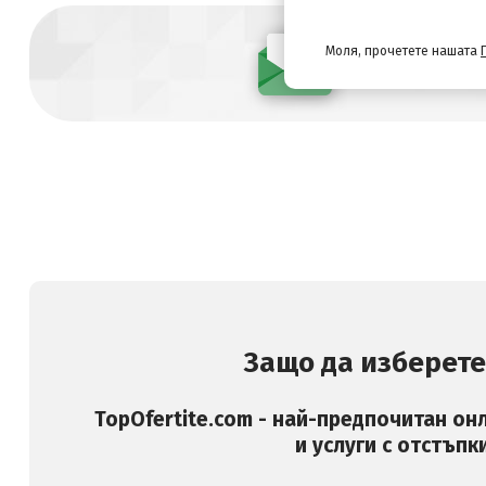
Моля, прочетете нашата
Абонирай се
Защо да изберете
TopOfertite.com - най-предпочитан он
и услуги с отстъпк