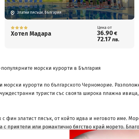
Златни пясъци, България
Цена от
36
.90
Хотел Мадара
€
72
.17
лв.
й-популярните морски курорти в България
и морски курорти по българското Черноморие. Разположе
 чуждестранни туристи със своята широка плажна ивица,
 с фин златист пясък, от който идва и неговото име. Мор
ка с приятели или романтично бягство край морето. Бла
ни възможности за забавление, Златни пясъци остава с