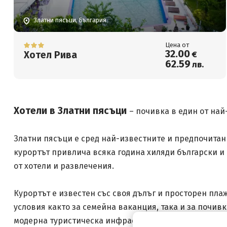
Златни пясъци, България
Цена от
32
.00
Хотел Рива
€
62
.59
лв.
Хотели в Златни пясъци
– почивка в един от на
Златни пясъци е сред най-известните и предпочитан
курортът привлича всяка година хиляди български и
от хотели и развлечения.
Курортът е известен със своя дълъг и просторен плаж
условия както за семейна ваканция, така и за почив
модерна туристическа инфраструктура и разнообраз