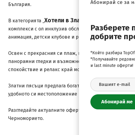
Абонирай се за 
България.
Хотели в Златни пясъци
В категорията „
“ ще откр
Разберете 
комплекси с ол инклузив обслужване, СПА центрове, 
добрите пр
анимация, детски клубове и разнообразни спортни 
*Който разбира TopOfe
Освен с прекрасния си плаж, курортът впечатлява и 
*Получавайте редовн
панорамни гледки и възможности за разходки сред пр
и last minute оферти!
спокойствие и релакс край морето.
Златни пясъци предлага богато разнообразие от рест
удобното си местоположение и близостта до Варна, к
хотели в Златн
Разгледайте актуалните оферти за
Черноморието.