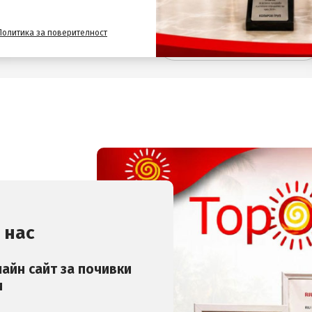
Политика за поверителност
 за най-добрите оферти
 нас
лайн сайт за почивки
и