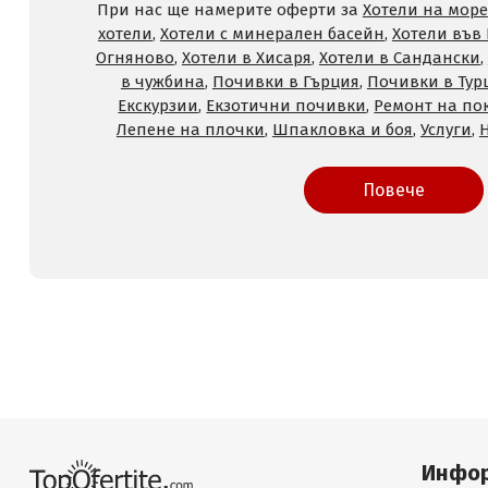
При нас ще намерите оферти за
Хотели на море
хотели
,
Хотели с минерален басейн
,
Хотели във
Огняново
,
Хотели в Хисаря
,
Хотели в Сандански
,
в чужбина
,
Почивки в Гърция
,
Почивки в Тур
Екскурзии
,
Екзотични почивки
,
Ремонт на по
Лепене на плочки
,
Шпакловка и боя
,
Услуги
,
Повече
Инфо