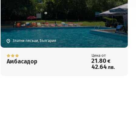
Златни пясъци, България
Цена от
21
.80
Амбасадор
€
42
.64
лв.