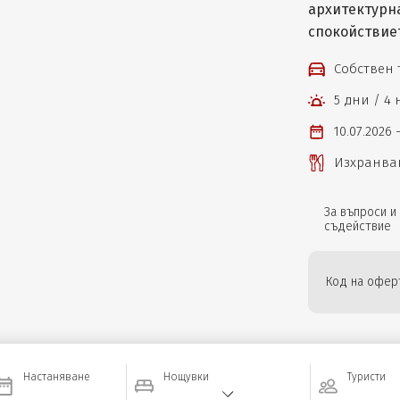
архитектурна
спокойствиет
Собствен
5 дни / 4
10.07.2026 
Изхранван
За въпроси и
съдействие
Код на офер
Настаняване
Нощувки
Туристи