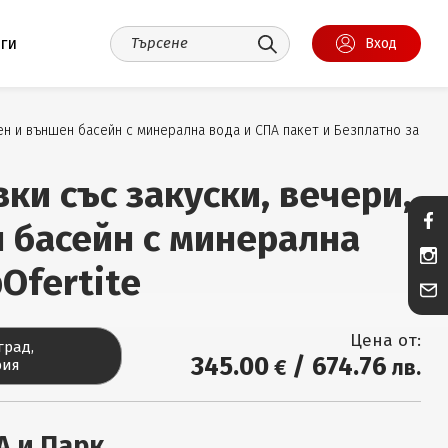
уги
Вход
ен и външен басейн с минерална вода и СПА пакет и Безплатно за
вки със закуски, вечери,
 басейн с минерална
pOfertite
Цена от:
град,
345
.00
/
674
.76
€
лв.
рия
А и Парк