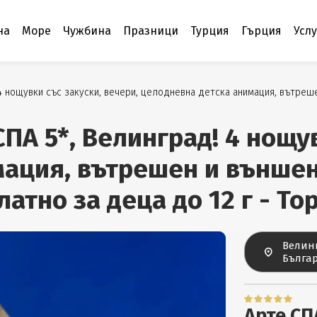
на
Море
Чужбина
Празници
Турция
Гърция
Усл
 4 нощувки със закуски, вечери, целодневна детска анимация, вътреш
СПА 5*, Велинград! 4 нощу
мация, вътрешен и външен
атно за деца до 12 г - To
Велин
Бълга
Арте СП