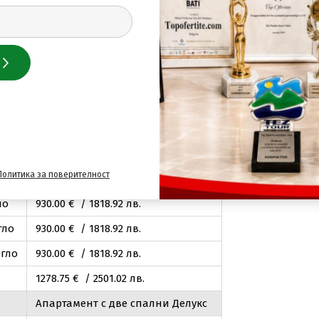
440
.00
€ / 860
.57
лв.
880
.00
€ / 1721
.13
лв.
ло
880
.00
€ / 1721
.13
лв.
гло
880
.00
€ / 1721
.13
лв.
егло
880
.00
€ / 1721
.13
лв.
Апартамент с една спалня Делукс
465
.00
€ / 909
.46
лв.
Политика за поверителност
930
.00
€ / 1818
.92
лв.
ло
930
.00
€ / 1818
.92
лв.
гло
930
.00
€ / 1818
.92
лв.
егло
930
.00
€ / 1818
.92
лв.
1278
.75
€ / 2501
.02
лв.
Апартамент с две спални Делукс