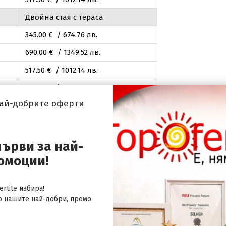
Двойна стая с тераса
345
.00
€ / 674
.76
лв.
690
.00
€ / 1349
.52
лв.
517
.50
€ / 1012
.14
лв.
517
.50
€ / 1012
.14
лв.
най-добрите оферти
Двойна стая Делукс
415
.00
€ / 811
.67
лв.
830
.00
€ / 1623
.34
лв.
първи за най-
омоции!
ло
830
.00
€ / 1623
.34
лв.
гло
830
.00
€ / 1623
.34
лв.
rtite избира!
егло
830
.00
€ / 1623
.34
лв.
о нашите най-добри, промо
Двойна стая Делукс Премиум