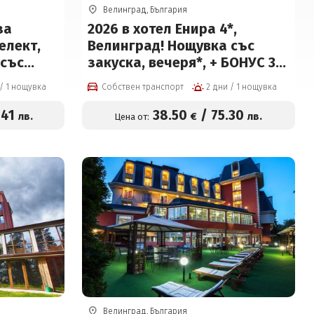
Велинград, България
за
2026 в хотел Енира 4*,
елект,
Велинград! Нощувка със
 със
закуска, вечеря*, + БОНУС 3
бяд* или
процедури, 2 басейна с
2 дни / 1 нощувка
Собствен транспорт
2 дни / 1 нощувка
минерална вода, детски
олу-
басейн, джакузи и СПА пакет
.41
38
.50
/
75
.30
лв.
€
лв.
Цена от:
 с
на цени от 38.50 € на човек
ншен
рк на
к
Велинград, България