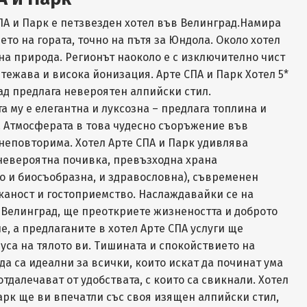
ПА и Парк е петзвезден хотел във Велинград.Намира
ето на гората, точно на пътя за Юндола. Около хотел
на природа. Регионът наоколо е с изключително чист
итежава и висока йонизация. Арте СПА и Парк Хотел 5*
д предлага невероятен алпийски стил.
а му е елегантна и луксозна – предлага топлина и
. Атмосферата в това чудесно съоръжение във
неповторима. Хотел Арте СПА и Парк удивлява
 невероятна почивка, превъзходна храна
 и биосъобразна, и здравословна), съвременен
каност и гостоприемство. Наслаждавайки се на
 Велинград, ще преоткриете жизнеността и доброто
е, а предлаганите в хотел Арте СПА услуги ще
уса на тялото ви. Тишината и спокойствието на
да са идеални за всички, които искат да починат ума
 отдалечават от удобствата, с които са свикнали. Хотел
арк ще ви впечатли със своя изящен алпийски стил,