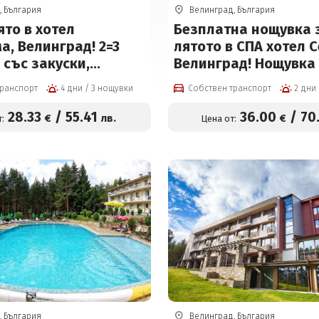
, България
Велинград, България
то в хотел
Безплатна нощувка 
, Велинград! 2=3
лятото в СПА хотел С
със закуски,
Велинград! Нощувка
 басейн, солна стая
закуска и вечеря + о
транспорт
4 дни / 3 нощувки
Собствен транспорт
за 85 евро на човек
на All inclusive light,
вътрешен басейн с п
28
.33
/
55
.41
36
.00
/
70
€
лв.
€
:
Цена от:
олимпийски размери
минерална вода, въ
детски мини Аквапа
цени от 36 € на чове
, България
Велинград, България