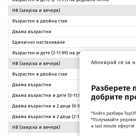
НВ (закуска и вечеря)
Възрастен в двойна стая
Двама възрастни
Единично настаняване
Възрастен и дете (2-11.99) на редовно легло
Абонирай се за 
НВ (закуска и вечеря)
Възрастен в двойна стая
Двама възрастни
Разберете 
добрите пр
Двама възрастни и дете (0-11.99) на допълнително лег
Двама възрастни и 2 деца (0-5.99) на допълнително ле
*Който разбира TopOfe
Двама възрастни и 2 деца (2-11.99) на допълнително л
*Получавайте редовн
и last minute оферти!
НВ (закуска и вечеря)