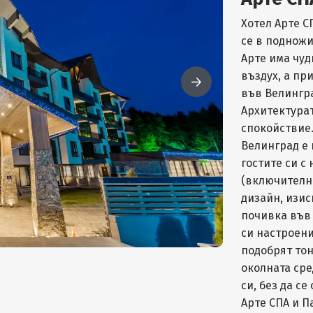
Хотел Арте С
се в подножи
Арте има чуд
въздух, а пр
във Велингра
Архитектурат
спокойствие
Велинград е 
гостите си с
(включително
дизайн, изис
почивка във
си настроени
подобрят тон
околната сре
си, без да се
Арте СПА и П