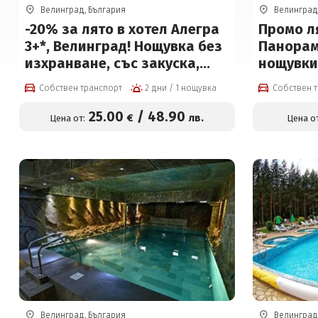
Велинград, България
Велинград
-20% за лято в хотел Алегра
Промо ля
3+*, Велинград! Нощувка без
Панорама
изхранване, със закуска,
нощувки 
обяд*, вечеря*, външен и
вътрешен
Собствен транспорт
2 дни / 1 нощувка
Собствен 
вътрешен басейн с
и сауна 
минерална вода, джакузи и
25
.00
/
48
.90
€
лв.
Цена от:
Цена от
СПА на цени от 25 € на човек
Велинград, България
Велинград