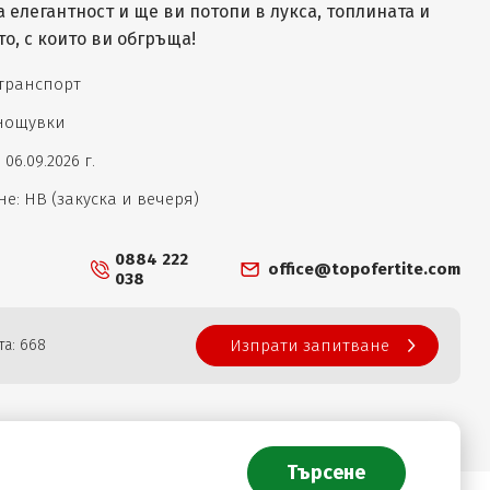
 елегантност и ще ви потопи в лукса, топлината и
о, с които ви обгръща!
 транспорт
 нощувки
- 06.09.2026 г.
е: НВ (закуска и вечеря)
0884 222
office@topofertite.com
038
та: 668
Изпрати запитване