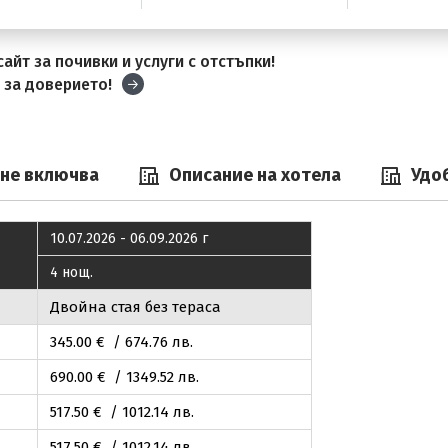
айт за почивки и услуги с отстъпки!
и
за доверието!
 не включва
Описание на хотела
Удо
10.07.2026 - 06.09.2026 г
4 нощ.
Двойна стая без тераса
345
.00
€ / 674
.76
лв.
690
.00
€ / 1349
.52
лв.
517
.50
€ / 1012
.14
лв.
517
.50
€ / 1012
.14
лв.