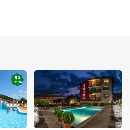
ДО
-25%