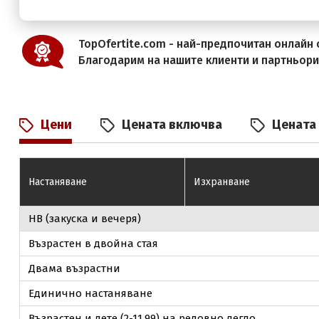
TopOfertite.com - най-предпочитан онлайн с
Благодарим на нашите клиенти и партньор
Цени
Цената включва
Цената
Настаняване
Изхранване
НВ (закуска и вечеря)
Възрастен в двойна стая
Двама възрастни
Единично настаняване
Възрастен и дете (2-11.99) на редовно легло