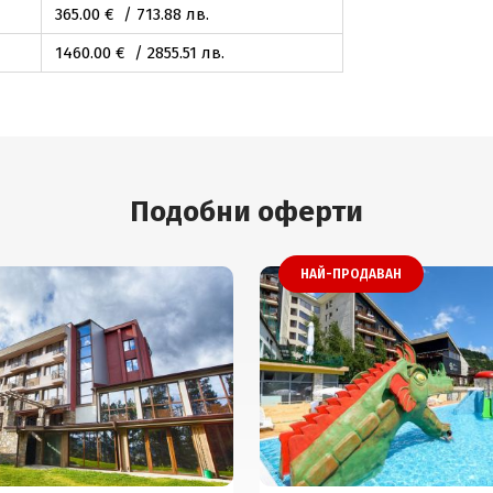
365
.00
€ / 713
.88
лв.
1460
.00
€ / 2855
.51
лв.
Подобни оферти
НАЙ-ПРОДАВАН