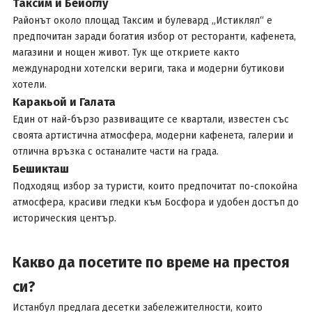
Таксим и Бейоглу
Районът около площад Таксим и булевард „Истиклял“ е
предпочитан заради богатия избор от ресторанти, кафенета,
магазини и нощен живот. Тук ще откриете както
международни хотелски вериги, така и модерни бутикови
хотели.
Каракьой и Галата
Един от най-бързо развиващите се квартали, известен със
своята артистична атмосфера, модерни кафенета, галерии и
отлична връзка с останалите части на града.
Бешикташ
Подходящ избор за туристи, които предпочитат по-спокойна
атмосфера, красиви гледки към Босфора и удобен достъп до
историческия център.
Какво да посетите по време на престоя
си?
Истанбул предлага десетки забележителности, които