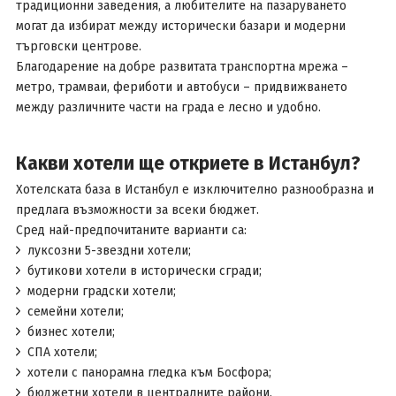
традиционни заведения, а любителите на пазаруването
могат да избират между исторически базари и модерни
търговски центрове.
Благодарение на добре развитата транспортна мрежа –
метро, трамваи, фериботи и автобуси – придвижването
между различните части на града е лесно и удобно.
Какви хотели ще откриете в Истанбул?
Хотелската база в Истанбул е изключително разнообразна и
предлага възможности за всеки бюджет.
Сред най-предпочитаните варианти са:
луксозни 5-звездни хотели;
бутикови хотели в исторически сгради;
модерни градски хотели;
семейни хотели;
бизнес хотели;
СПА хотели;
хотели с панорамна гледка към Босфора;
бюджетни хотели в централните райони.