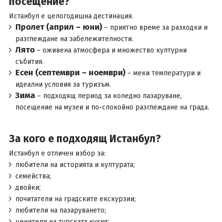
посещение?
Истанбул е целогодишна дестинация.
Пролет (април – юни)
– приятно време за разходки и
разглеждане на забележителности.
Лято
– оживена атмосфера и множество културни
събития.
Есен (септември – ноември)
– меки температури и
идеални условия за туризъм.
Зима
– подходящ период за коледно пазаруване,
посещение на музеи и по-спокойно разглеждане на града.
За кого е подходящ Истанбул?
Истанбул е отличен избор за:
любители на историята и културата;
семейства;
двойки;
почитатели на градските екскурзии;
любители на пазаруването;
ценители на турската кухня;