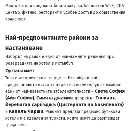
Много хотели предлагат богата закуска, безплатен Wi-Fi, СПА
център, фитнес, ресторант и удобен достъп до обществения
транспорт.
Най-предпочитаните райони за
настаняване
Изборът на район е едно от най-важните решения при
резервацията на хотел в Истанбул.
Султанахмет
Това е историческото сърце на Истанбул и най-
предпочитаното място за първо посещение. Тук се намират
Света София
едни от най-известните забележителности –
(Айя София)
Синята джамия
Топкапъ
,
, дворецът
,
Йеребатан сарнъджъ (Цистерната на базиликата)
Капалъ чарши
и
. Районът предлага предимно бутикови
хотели и е идеален за туристи, които искат да разглеждат
града пеша.