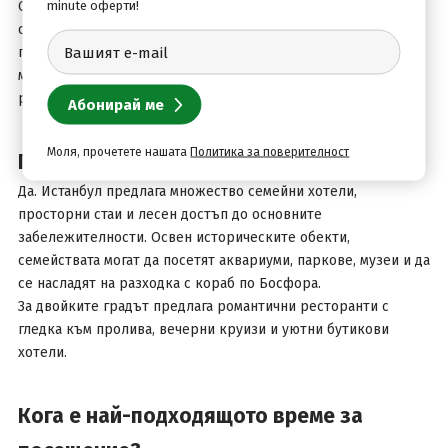
Капалъ чарши
minute оферти!
Освен традиционния
, където можете да
откриете подправки, сладкиши, килими, бижута и сувенири,
градът предлага и модерни търговски центрове с
международни марки, турски производители и
разнообразни възможности за забавление.
Моля, прочетете нашата
Политика за поверителност
Подходящ ли е Истанбул за семейства?
Да. Истанбул предлага множество семейни хотели,
просторни стаи и лесен достъп до основните
забележителности. Освен историческите обекти,
семействата могат да посетят аквариуми, паркове, музеи и да
се насладят на разходка с кораб по Босфора.
За двойките градът предлага романтични ресторанти с
гледка към пролива, вечерни круизи и уютни бутикови
хотели.
Кога е най-подходящото време за