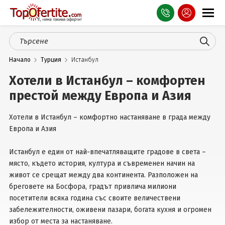
Оферти
Начало
Турция
Истанбул
СПА
Хотели в Истанбул – комфортен
Планина
престой между Европа и Азия
Море
Хотели в Истанбул – комфортно настаняване в града между
Европа и Азия
Чужбина
Празници
Истанбул е един от най-впечатляващите градове в света –
място, където история, култура и съвременен начин на
Турция
живот се срещат между два континента. Разположен на
бреговете на Босфора, градът привлича милиони
Гърция
посетители всяка година със своите величествени
забележителности, оживени пазари, богата кухня и огромен
Услуги
избор от места за настаняване.