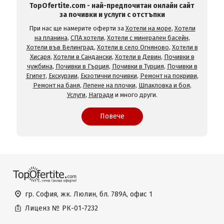
TopOfertite.com - най-предпочитан онлайн сайт
за почивки и услуги с отстъпки
При нас ще намерите оферти за
Хотели на море
,
Хотели
на планина
,
СПА хотели
,
Хотели с минерален басейн
,
Хотели във Велинград
,
Хотели в село Огняново
,
Хотели в
Хисаря
,
Хотели в Сандански
,
Хотели в Девин
,
Почивки в
чужбина
,
Почивки в Гърция
,
Почивки в Турция
,
Почивки в
Египет
,
Екскурзии
,
Екзотични почивки
,
Ремонт на покриви
,
Ремонт на баня
,
Лепене на плочки
,
Шпакловка и боя
,
Услуги
,
Награди
и много други.
Повече
гр. София, жк. Люлин, бл. 789А, офис 1
Лиценз №
РК-01-7232