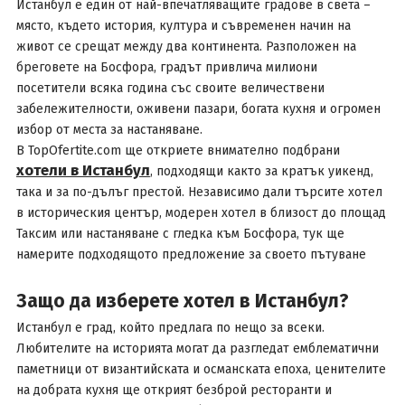
Истанбул е един от най-впечатляващите градове в света –
място, където история, култура и съвременен начин на
живот се срещат между два континента. Разположен на
бреговете на Босфора, градът привлича милиони
посетители всяка година със своите величествени
забележителности, оживени пазари, богата кухня и огромен
избор от места за настаняване.
В TopOfertite.com ще откриете внимателно подбрани
хотели в Истанбул
, подходящи както за кратък уикенд,
така и за по-дълъг престой. Независимо дали търсите хотел
в историческия център, модерен хотел в близост до площад
Таксим или настаняване с гледка към Босфора, тук ще
намерите подходящото предложение за своето пътуване
Защо да изберете хотел в Истанбул?
Истанбул е град, който предлага по нещо за всеки.
Любителите на историята могат да разгледат емблематични
паметници от византийската и османската епоха, ценителите
на добрата кухня ще открият безброй ресторанти и