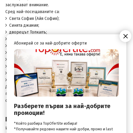
заслужават внимание.
Сред най-посещаваните са:
Света София (Айя София);
Синята джамия;
дворецът Топкапъ;
Капалъ чарши;
Абонирай се за най-добрите оферти
Египетският пазар на подправките;
Галатската кула;
дворецът Долмабахче;
площад Таксим;
булевард „Истиклял“;
разходка с кораб по Босфора.
Дори кратък престой в града е достатъчен, за да се
потопите в неговата уникална атмосфера и да усетите
съчетанието между Изтока и Запада.
Разберете първи за най-добрите
промоции!
Пазаруване в Истанбул
*Който разбира TopOfertite избира!
Истанбул е сред най-предпочитаните дестинации за шопинг.
*Получавайте редовно нашите най-добри, промо и last