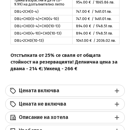
Трима възрастни и дете (0-
954
.00
€ / 1865
.86
лв.
9.99) на допълнително легло
DBL+2CH(0-4)
747
.00
€ / 1461
.01
лв.
DBL+CHD(0-4)+CHD(4-10)
747
.00
€ / 1461
.01
лв.
DBL+CHD(0-4)+CHD(10-13)
894
.00
€ / 1748
.51
лв.
DBL+CHD(4-10)+CHD(10-13)
894
.00
€ / 1748
.51
лв.
DBL+2CHD(10-13)
1041
.00
€ / 2036
.02
лв.
Отстъпката от 25% се сваля от общата
стойност на резервацията! Делнична цена за
двама - 214 €; Уикенд - 266 €
Цената включва
Цената не включва
Описание на хотела