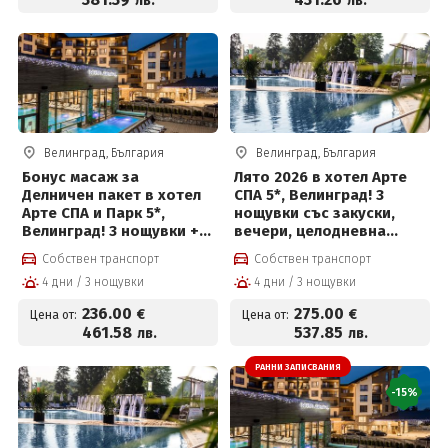
лв.
лв.
Велинград, България
Велинград, България
Бонус масаж за
Лято 2026 в хотел Арте
Делничен пакет в хотел
СПА 5*, Велинград! 3
Арте СПА и Парк 5*,
нощувки със закуски,
Велинград! 3 нощувки +
вечери, целодневна
закуски, вечери,
детска анимация,
Собствен транспорт
Собствен транспорт
частичен масаж,
вътрешен и външен
4 дни / 3 нощувки
4 дни / 3 нощувки
вътрешен басейн с
басейн с минерална вода
минерална вода и СПА
и СПА пакет и Безплатно
236
.00
275
.00
€
€
Цена от:
Цена от:
пакет и Безплатно за
за деца до 12 г
461
.58
537
.85
лв.
лв.
деца до 12 г
РАННИ ЗАПИСВАНИЯ
-15%