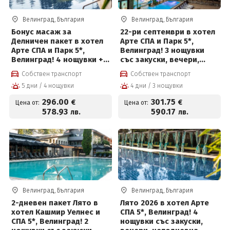
Велинград, България
Велинград, България
Бонус масаж за
22-ри септември в хотел
Делничен пакет в хотел
Арте СПА и Парк 5*,
Арте СПА и Парк 5*,
Велинград! 3 нощувки
Велинград! 4 нощувки +
със закуски, вечери,
закуски, вечери,
празнична програма,СПА
Собствен транспорт
Собствен транспорт
частичен масаж,
пакет и Безплатно за
5 дни / 4 нощувки
4 дни / 3 нощувки
вътрешен и външен
деца до 12г на цени от
басейн с минерална вода
301.75 евро на човек
296
.00
301
.75
€
€
Цена от:
Цена от:
и СПА пакет и Безплатно
578
.93
590
.17
лв.
лв.
за деца до 12 г
Велинград, България
Велинград, България
2-дневен пакет Лято в
Лято 2026 в хотел Арте
хотел Кашмир Уелнес и
СПА 5*, Велинград! 4
СПА 5*, Велинград! 2
нощувки със закуски,