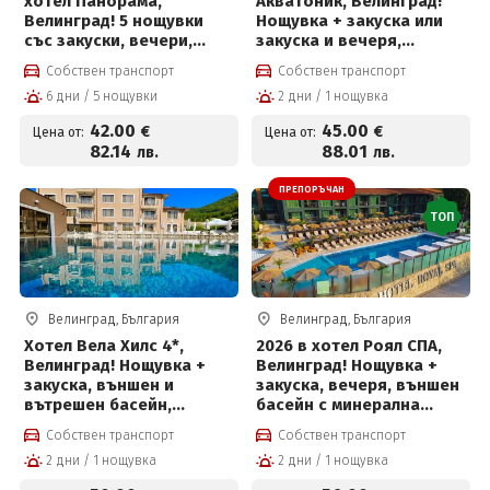
хотел Панорама,
Акватоник, Велинград!
Велинград! 5 нощувки
Нощувка + закуска или
със закуски, вечери,
закуска и вечеря,
лекарски преглед, 2
вътрешен и външен
Собствен транспорт
Собствен транспорт
физиотерапевтични
акватоничен басейн и
6 дни / 5 нощувки
2 дни / 1 нощувка
процедури на ден,
Уелнес пакет на цени от
басейн с минерална вода
45 евро на човек
42
.00
45
.00
€
€
Цена от:
Цена от:
и солна стая за 42 евро
82
.14
88
.01
лв.
лв.
на човек на ден
ПРЕПОРЪЧАН
ТОП
Велинград, България
Велинград, България
Хотел Вела Хилс 4*,
2026 в хотел Роял СПА,
Велинград! Нощувка +
Велинград! Нощувка +
закуска, външен и
закуска, вечеря, външен
вътрешен басейн,
басейн с минерална
джакузи и СПА пакет на
вода, термален басейн и
Собствен транспорт
Собствен транспорт
цени от 50 евро на човек
СПА пакет
2 дни / 1 нощувка
2 дни / 1 нощувка