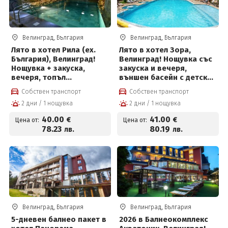
Велинград, България
Велинград, България
Лято в хотел Рила (ех.
Лято в хотел Зора,
България), Велинград!
Велинград! Нощувка със
Нощувка + закуска,
закуска и вечеря,
вечеря, топъл
външен басейн с детска
минерален басейн и СПА
част, мини футболно и
Собствен транспорт
Собствен транспорт
пакет
волейболно игрище,
2 дни / 1 нощувка
2 дни / 1 нощувка
билярд и тенис на маса
за 41 € на човек
40
.00
41
.00
€
€
Цена от:
Цена от:
78
.23
80
.19
лв.
лв.
Велинград, България
Велинград, България
5-дневен балнео пакет в
2026 в Балнеокомплекс