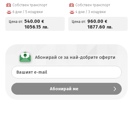
със закуски, премиум
със закуски, премиум
Собствен транспорт
Собствен транспорт
вечери и ползване на
вечери, празнична
6 дни / 5 нощувки
4 дни / 3 нощувки
СПА център
новогодишна вечеря с
програма и СПА пакет
540
.00
960
.00
€
€
Цена от:
Цена от:
1056
.15
1877
.60
лв.
лв.
Абонирай се за най-добрите оферти