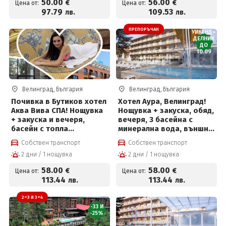
50
.00
56
.00
€
€
Цена от:
Цена от:
97
.79
109
.53
лв.
лв.
ПРЕПОРЪЧАН
УИКЕНД=
ДЕЛНИК
ДО
10.09
Велинград, България
Велинград, България
Почивка в Бутиков хотел
Хотел Аура, Велинград!
Аква Вива СПА! Нощувка
Нощувка + закуска, обяд,
+ закуска и вечеря,
вечеря, 3 басейна с
басейн с топла
минерална вода, външно
минерална вода и Уелнес
джакузи, солен басейн и
Собствен транспорт
Собствен транспорт
пакет за 58 евро на
Уелнес зона на цена от
2 дни / 1 нощувка
2 дни / 1 нощувка
човек
58 €
58
.00
58
.00
€
€
Цена от:
Цена от:
113
.44
113
.44
лв.
лв.
2=3 И 3=4
-33 И
-25%