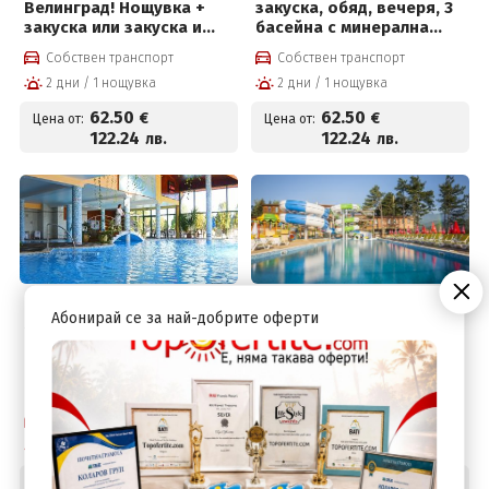
Велинград! Нощувка +
закуска, обяд, вечеря, 3
закуска или закуска и
басейна с минерална
вечеря, вътрешни
вода, солен басейн на
Собствен транспорт
Собствен транспорт
термални басейни и СПА
цени от 62.50 € на човек
2 дни / 1 нощувка
2 дни / 1 нощувка
пакет
62
.50
62
.50
€
€
Цена от:
Цена от:
122
.24
122
.24
лв.
лв.
Велинград, България
Велинград, България
Абонирай се за най-добрите оферти
2026 в СПА хотел Олимп
Лечебна програма Жива
4*, Велинград! Нощувка
Вода в хотел Елбрус
със закуска, вечеря,
Велинград! Нощувка +
външен и вътрешен
закуска, обяд, вечеря,
басейн с минерална вода
лекарски преглед, 3
Собствен транспорт
Собствен транспорт
и СПА пакет на цени от
процедури на ден, 4
2 дни / 1 нощувка
2 дни / 1 нощувка
66 € на човек
басейна с минерална
вода и СПА център на
66
.00
67
.50
€
€
Цена от:
Цена от: