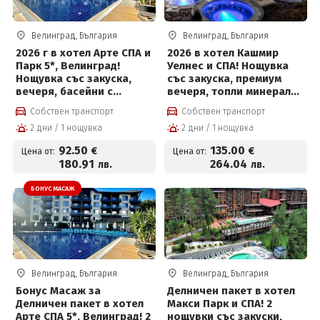
Велинград, България
Велинград, България
2026 г в хотел Арте СПА и
2026 в хотел Кашмир
Парк 5*, Велинград!
Уелнес и СПА! Нощувка
Нощувка със закуска,
със закуска, премиум
вечеря, басейни с
вечеря, топли минерални
минерална вода и СПА
басейни, външни топила
Собствен транспорт
Собствен транспорт
център + Безплатно за
и СПА център
2 дни / 1 нощувка
2 дни / 1 нощувка
деца до 12г на цени от
92.50 евро на човек
92
.50
135
.00
€
€
Цена от:
Цена от:
180
.91
264
.04
лв.
лв.
БОНУС МАСАЖ
Велинград, България
Велинград, България
Бонус Масаж за
Делничен пакет в хотел
Делничен пакет в хотел
Макси Парк и СПА! 2
Арте СПА 5*, Велинград! 2
нощувки със закуски,