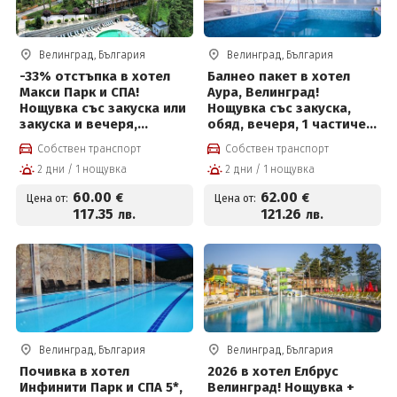
Велинград, България
Велинград, България
-33% отстъпка в хотел
Балнео пакет в хотел
Макси Парк и СПА!
Аура, Велинград!
Нощувка със закуска или
Нощувка със закуска,
закуска и вечеря,
обяд, вечеря, 1 частичен
външни и вътрешни
масаж, 2 физиотерапии,
Собствен транспорт
Собствен транспорт
басейни с минерална
вътрешен и външен
2 дни / 1 нощувка
2 дни / 1 нощувка
вода, джакузи, топила и
басейн с лечебна
Уелнес и Безплатно за
минерална вода и СПА
60
.00
62
.00
€
€
Цена от:
Цена от:
деца до 12г
център за 62 € на човек
117
.35
121
.26
лв.
лв.
Велинград, България
Велинград, България
Почивка в хотел
2026 в хотел Елбрус
Инфинити Парк и СПА 5*,
Велинград! Нощувка +