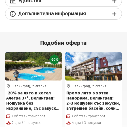
Удобства
Допълнителна информация
Подобни оферти
-20%
Велинград, България
Велинград, България
-20% за лято в хотел
Промо лято в хотел
Алегра 3+*, Велинград!
Панорама, Велинград!
Нощувка без
2=3 нощувки със закуски,
изхранване, със закуска,
вътрешен басейн, солна
обяд*, вечеря*, външен
стая и сауна за 85 евро
Собствен транспорт
Собствен транспорт
и вътрешен басейн с
на човек
2 дни / 1 нощувка
4 дни / 3 нощувки
минерална вода,