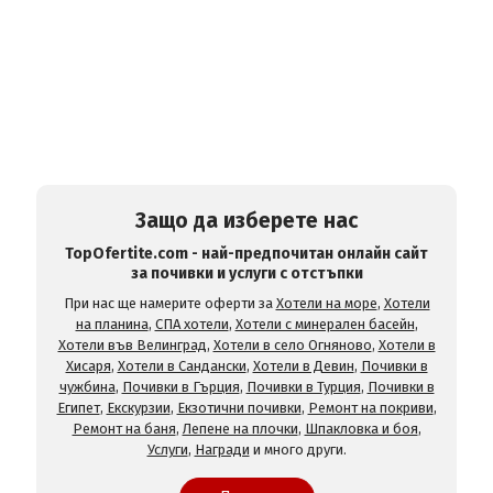
Защо да изберете нас
TopOfertite.com - най-предпочитан онлайн сайт
за почивки и услуги с отстъпки
При нас ще намерите оферти за
Хотели на море
,
Хотели
на планина
,
СПА хотели
,
Хотели с минерален басейн
,
Хотели във Велинград
,
Хотели в село Огняново
,
Хотели в
Хисаря
,
Хотели в Сандански
,
Хотели в Девин
,
Почивки в
чужбина
,
Почивки в Гърция
,
Почивки в Турция
,
Почивки в
Египет
,
Екскурзии
,
Екзотични почивки
,
Ремонт на покриви
,
Ремонт на баня
,
Лепене на плочки
,
Шпакловка и боя
,
Услуги
,
Награди
и много други.