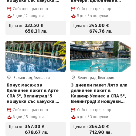
нощувки със закуски,
вечери, целодневна
премиум вечери и
детска анимация,
Собствен транспорт
Собствен транспорт
ползване на СПА център
вътрешен и външен
3 дни / 2 нощувки
5 дни / 4 нощувки
басейн с минерална вода
и СПА пакет и Безплатно
332
.50
345
.00
€
€
Цена от:
Цена от:
за деца до 12 г
650
.31
674
.76
лв.
лв.
Велинград, България
Велинград, България
Бонус масаж за
3-дневен пакет Лято или
Делничен пакет в Арте
делничен пакет в
СПА 5*, Велинград! 5
Кашмир Уелнес и СПА 5*,
нощувки със закуски,
Велинград! 3 нощувки
вечери, масаж,
със закуски, вечери и
Собствен транспорт
Собствен транспорт
вътрешен и външен
ползване на СПА
6 дни / 5 нощувки
4 дни / 3 нощувки
басейн с минерална вода
и СПА пакет и Безплатно
347
.00
364
.50
€
€
Цена от:
Цена от:
за деца до 12 г
678
.67
712
.90
лв.
лв.