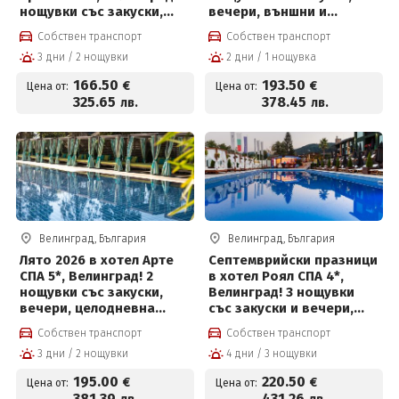
нощувки със закуски,
вечери, външни и
вечери, масаж,
вътрешни басейни с
Собствен транспорт
Собствен транспорт
вътрешен и външен
минерална вода,
3 дни / 2 нощувки
2 дни / 1 нощувка
басейн с минерална вода
джакузи, топила и
и СПА пакет и Безплатно
Уелнес и Безплатно за
166
.50
193
.50
€
€
Цена от:
Цена от:
за деца до 12 г
деца до 12г на цени от
325
.65
378
.45
лв.
лв.
193.50 евро на човек
Велинград, България
Велинград, България
Лято 2026 в хотел Арте
Септемврийски празници
СПА 5*, Велинград! 2
в хотел Роял СПА 4*,
нощувки със закуски,
Велинград! 3 нощувки
вечери, целодневна
със закуски и вечери,
детска анимация,
детска анимация и СПА
Собствен транспорт
Собствен транспорт
вътрешен и външен
център на цени от 220.50
3 дни / 2 нощувки
4 дни / 3 нощувки
басейн с минерална вода
евро на човек
и СПА пакет и Безплатно
195
.00
220
.50
€
€
Цена от:
Цена от:
за деца до 12 г
381
.39
431
.26