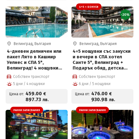
4=5 + БОНУСИ
-20%
Велинград, България
Велинград, България
4-дневен делничен или
4=5 нощувки със закуски
пакет Лято в Кашмир
и вечери в СПА хотел
Уелнес и СПА 5*,
Санте 5*, Велинград +
Велинград! 4 нощувки
Подарък обяд, детска
със закуски, премиум
анимация, външен
Собствен транспорт
Собствен транспорт
вечери и ползване на
басейн и СПА център на
5 дни / 4 нощувки
6 дни / 5 нощувки
СПА център
цени от 476€ на човек и
Безплатно за дете до 10г
459
.00
476
.00
€
€
Цена от:
Цена от:
897
.73
930
.98
лв.
лв.
РАННИ ЗАПИСВАНИЯ
РАННИ ЗАПИСВАНИЯ