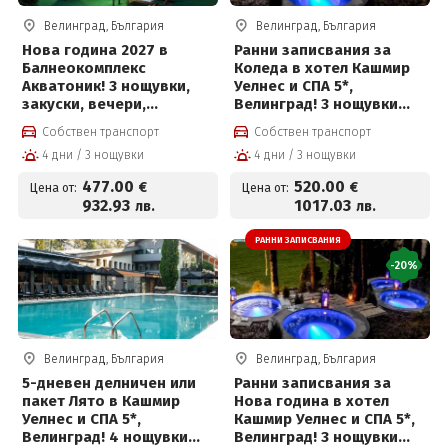
Велинград, България
Велинград, България
Нова година 2027 в
Ранни записвания за
Балнеокомплекс
Коледа в хотел Кашмир
Акватоник! 3 нощувки,
Уелнес и СПА 5*,
закуски, вечери,
Велинград! 3 нощувки
Новогодишна вечеря с
със закуски, премиум
Собствен транспорт
Собствен транспорт
напитки, брънч, DJ парти
вечери, празнична
4 дни / 3 нощувки
4 дни / 3 нощувки
и СПА център на цени от
вечеря с програма и СПА
477 € на човек
център
477
.00
520
.00
€
€
Цена от:
Цена от:
932
.93
1017
.03
лв.
лв.
РАННИ ЗАПИСВАНИЯ
-20%
Велинград, България
Велинград, България
5-дневен делничен или
Ранни записвания за
пакет Лято в Кашмир
Нова година в хотел
Уелнес и СПА 5*,
Кашмир Уелнес и СПА 5*,
Велинград! 4 нощувки
Велинград! 3 нощувки