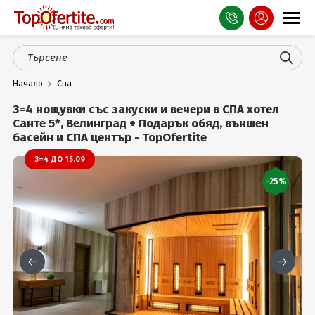
Оферти
Начало
Спа
СПА
3=4 нощувки със закуски и вечери в СПА хотел
Планина
Санте 5*, Велинград + Подарък обяд, външен
басейн и СПА център - TopOfertite
Море
3=4 ДО 15.09
Чужбина
-25%
Празници
Турция
Гърция
Услуги