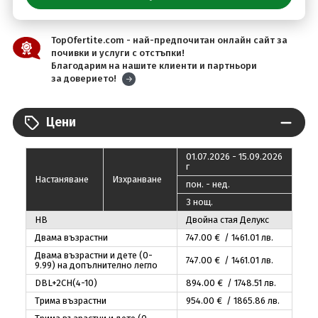
TopOfertite.com - най-предпочитан онлайн сайт за
почивки и услуги с отстъпки!
Благодарим на нашите клиенти и партньори
за доверието!
Цени
01.07.2026 - 15.09.2026
г
Настаняване
Изхранване
пон. - нед.
3 нощ.
HB
Двойна стая Делукс
Двама възрастни
747
.00
€ / 1461
.01
лв.
Двама възрастни и дете (0-
747
.00
€ / 1461
.01
лв.
9.99) на допълнително легло
DBL+2CH(4-10)
894
.00
€ / 1748
.51
лв.
Трима възрастни
954
.00
€ / 1865
.86
лв.