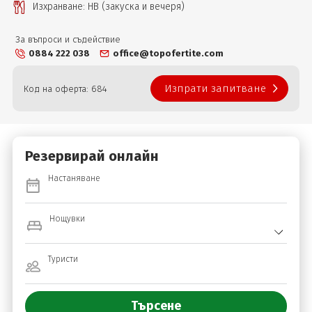
Изхранване: НВ (закуска и вечеря)
За въпроси и съдействие
0884 222 038
office@topofertite.com
Изпрати запитване
Код на оферта: 684
Резервирай онлайн
Настаняване
Нощувки
Туристи