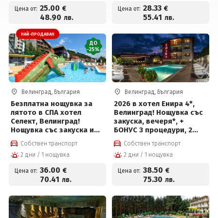
джакузи и СПА на цени
25
.00
28
.33
€
€
Цена от:
Цена от:
от 25 € на човек
48
.90
55
.41
лв.
лв.
НАЙ-ПРОДАВАН
ДО
-25%
Велинград, България
Велинград, България
Безплатна нощувка за
2026 в хотел Енира 4*,
лятото в СПА хотел
Велинград! Нощувка със
Селект, Велинград!
закуска, вечеря*, +
Нощувка със закуска и
БОНУС 3 процедури, 2
вечеря + обяд* или на All
басейна с минерална
Собствен транспорт
Собствен транспорт
inclusive light, вътрешен
вода, детски басейн,
2 дни / 1 нощувка
2 дни / 1 нощувка
басейн с полу-
джакузи и СПА пакет на
олимпийски размери с
цени от 38.50 € на човек
36
.00
38
.50
€
€
Цена от:
Цена от:
минерална вода, външен
70
.41
75
.30
лв.
лв.
детски мини Аквапарк на
цени от 36 € на човек