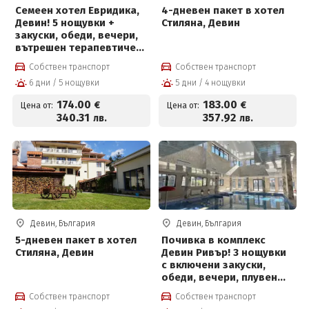
Семеен хотел Евридика,
4-дневен пакет в хотел
Девин! 5 нощувки +
Стиляна, Девин
закуски, обеди, вечери,
вътрешен терапевтичен
басейн с минерална
Собствен транспорт
Собствен транспорт
вода, джакузи,
6 дни / 5 нощувки
5 дни / 4 нощувки
финландска сауна и
парна баня
174
.00
183
.00
€
€
Цена от:
Цена от:
340
.31
357
.92
лв.
лв.
Девин, България
Девин, България
5-дневен пакет в хотел
Почивка в комплекс
Стиляна, Девин
Девин Ривър! 3 нощувки
с включени закуски,
обеди, вечери, плувен
басейн и Релакс център
Собствен транспорт
Собствен транспорт