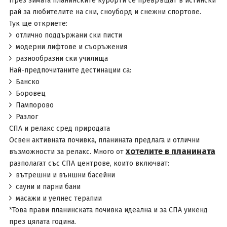
През зимата планинските курорти се превръщат в истински
рай за любителите на ски, сноуборд и снежни спортове.
Тук ще откриете:
отлично поддържани ски писти
модерни лифтове и съоръжения
разнообразни ски училища
Най-предпочитаните дестинации са:
Банско
Боровец
Пампорово
Разлог
СПА и релакс сред природата
Освен активната почивка, планината предлага и отлични
хотелите в планината
възможности за релакс. Много от
разполагат със СПА центрове, които включват:
вътрешни и външни басейни
сауни и парни бани
масажи и уелнес терапии
*Това прави планинската почивка идеална и за СПА уикенд
през цялата година.