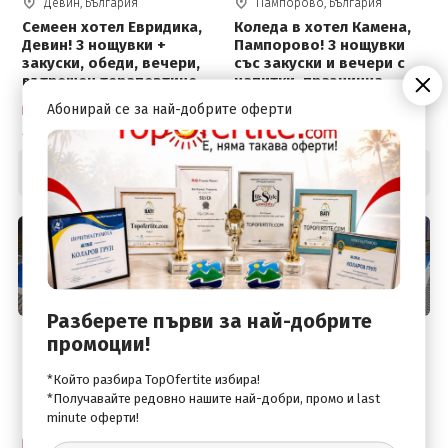
Девин, България
Пампорово, България
Семеен хотел Евридика,
Коледа в хотел Камена,
Девин! 3 нощувки +
Пампорово! 3 нощувки
закуски, обеди, вечери,
със закуски и вечери с
вътрешен терапевтичен
напитки, празнична
басейн с минерална
Коледна вечеря, сауна,
Абонирай се за най-добрите оферти
Собствен транспорт
Собствен транспорт
вода, джакузи,
парна баня и паркинг
4 дни / 3 нощувки
4 дни / 3 нощувки
финландска сауна и
парна баня
110
.00
122
.00
€
€
Цена от:
Цена от:
215
.14
238
.61
лв.
лв.
Разберете първи за най-добрите
Девин, България
Девин, България
промоции!
Къща за гости Девина! 5
3-дневен пакет в хотел
нощувки със закуска,
Стиляна, Девин
*Който разбира TopOfertite избира!
обяд, вечеря, басейн и
*Получавайте редовно нашите най-добри, промо и last
релакс център
minute оферти!
Собствен транспорт
Собствен транспорт