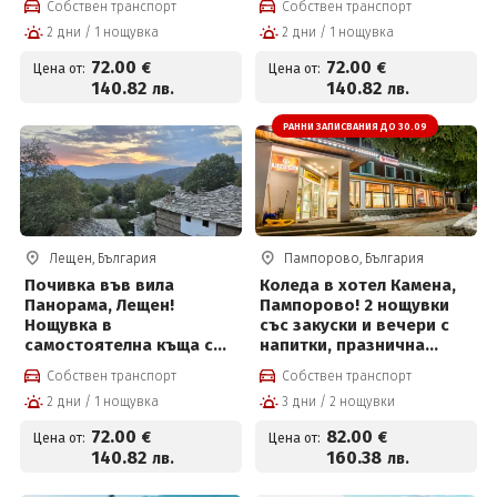
Собствен транспорт
Собствен транспорт
камина, веранда и
на цени от 72 € на човек
2 дни / 1 нощувка
2 дни / 1 нощувка
кухненски бокс на цена
на 72 € на човек
72
.00
72
.00
€
€
Цена от:
Цена от:
140
.82
140
.82
лв.
лв.
РАННИ ЗАПИСВАНИЯ ДО 30.09
Лещен, България
Пампорово, България
Почивка във вила
Коледа в хотел Камена,
Панорама, Лещен!
Пампорово! 2 нощувки
Нощувка в
със закуски и вечери с
самостоятелна къща с
напитки, празнична
хидромасажна вана,
Коледна вечеря, сауна,
Собствен транспорт
Собствен транспорт
камина, кухненски бокс
парна баня и паркинг
2 дни / 1 нощувка
3 дни / 2 нощувки
на цени от 72 € на човек
72
.00
82
.00
€
€
Цена от:
Цена от:
140
.82
160
.38
лв.
лв.