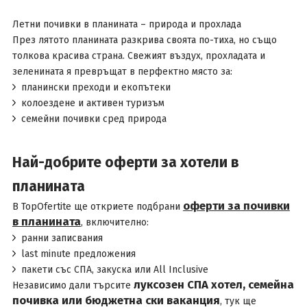
Летни почивки в планината – природа и прохлада
През лятото планината разкрива своята по-тиха, но също
толкова красива страна. Свежият въздух, прохладата и
зеленината я превръщат в перфектно място за:
планински преходи и екопътеки
колоездене и активен туризъм
семейни почивки сред природа
Най-добрите оферти за хотели в
планината
оферти за почивки
В TopOfertite ще откриете подбрани
в планината
, включително:
ранни записвания
last minute предложения
пакети със СПА, закуска или All Inclusive
луксозен СПА хотел, семейна
Независимо дали търсите
почивка или бюджетна ски ваканция
, тук ще