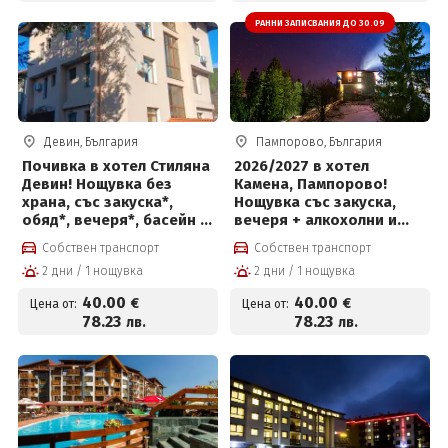
РАННИ ЗАПИСВАНИЯ ДО 30.09
Девин, България
Пампорово, България
Почивка в хотел Стиляна
2026/2027 в хотел
Девин! Нощувка без
Камена, Пампорово!
храна, със закуска*,
Нощувка със закуска,
обяд*, вечеря*, басейн и
вечеря + алкохолни и
2 сауни
безалкохолни напитки,
Собствен транспорт
Собствен транспорт
сауна, парна баня и
2 дни / 1 нощувка
2 дни / 1 нощувка
паркинг
40
.00
40
.00
€
€
Цена от:
Цена от:
78
.23
78
.23
лв.
лв.