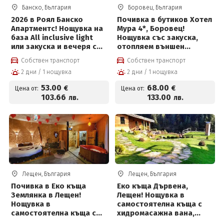
Банско, България
Боровец, България
2026 в Роял Банско
Почивка в бутиков Хотел
Апартментс! Нощувка на
Мура 4*, Боровец!
база All inclusive light
Нощувка със закуска,
или закуска и вечеря с
отопляем външен
напитки + огромно
басейн, SKY SPA, детска
Собствен транспорт
Собствен транспорт
вътрешно и 2 външни
площадка
2 дни / 1 нощувка
2 дни / 1 нощувка
отопляеми джакузита,
басейн и СПА център +
53
.00
68
.00
€
€
Цена от:
Цена от:
Безплатно за деца до 12
103
.66
133
.00
лв.
лв.
г на цени от 53 евро на
човек
Лещен, България
Лещен, България
Почивка в Еко къща
Еко къща Дървена,
Землянка в Лещен!
Лещен! Нощувка в
Нощувка в
самостоятелна къща с
самостоятелна къща с
хидромасажна вана,
хидромасажна вана,
камина, кухненски бокс