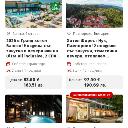
ДО
-20%
Банско, България
Пампорово, България
2026 в Гранд хотел
Хотел Форест Нук,
Банско! Нощувка със
Пампорово! 2 нощувки
закуска и вечеря или на
със закуски, тематични
Ultra all inclusive, 2 СПА
вечери, отопляем
зони - Grand Spa и Pulse
басейн, 2 сауни, парна
Собствен транспорт
Собствен транспорт
Therme Bansko и басейни
баня, детски кът за 97,50
2 дни / 1 нощувка
3 дни / 2 нощувки
с минерална вода,
евро на човек
детски кът и трансфер
83
.60
97
.50
€
€
Цена от:
Цена от:
до лифта
163
.51
190
.69
лв.
лв.
РАННИ ЗАПИСВАНИЯ ДО 30.09