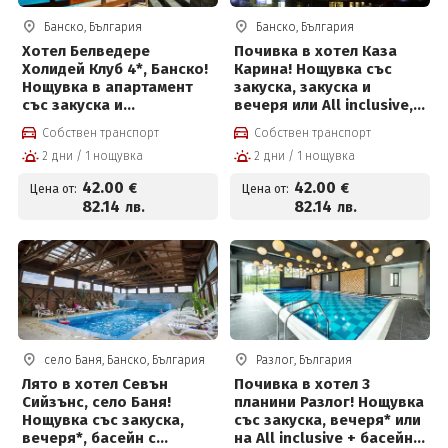
Банско, България
Банско, България
Хотел Белведере
Почивка в хотел Каза
Холидей Клуб 4*, Банско!
Карина! Нощувка със
Нощувка в апартамент
закуска, закуска и
със закуска и
вечеря или All inclusive,
възможност за обяд и
вътрешен басейн, сауна,
Собствен транспорт
Собствен транспорт
вечеря, голям външен
парна баня и фитнес на
2 дни / 1 нощувка
2 дни / 1 нощувка
басейн с джакузи,
цени от 42 € на човек
вътрешен басейн на
42
.00
42
.00
€
€
Цена от:
Цена от:
цени от 42 евро на
82
.14
82
.14
лв.
лв.
човек
село Баня, Банско, България
Разлог, България
Лято в хотел Севън
Почивка в хотел 3
Сийзънс, село Баня!
планини Разлог! Нощувка
Нощувка със закуска,
със закуска, вечеря* или
вечеря*, басейн с
на All inclusive + басейн с