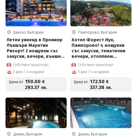
Банско, България
Пампорово, България
Летен уикенд в Премиер
Хотел Форест Нук,
Лъкшъри Маунтин
Пампорово! 4 нощувки
Ризорт! 2 нощувки със
със закуски, тематични
закуски, вечери, външни
вечери, отопляем
отопляеми басейни,
басейн, 2 сауни, парна
Собствен транспорт
Собствен транспорт
тематични вечери, пул
баня, детски кът за
3 дни / 2 нощувки
5 дни / 4 нощувки
парти, кино, детска
172,50 евро на човек
анимация на цени от 150
150
.00
172
.50
€
€
Цена от:
Цена от:
€
293
.37
337
.38
лв.
лв.
Девин, България
Девин, България