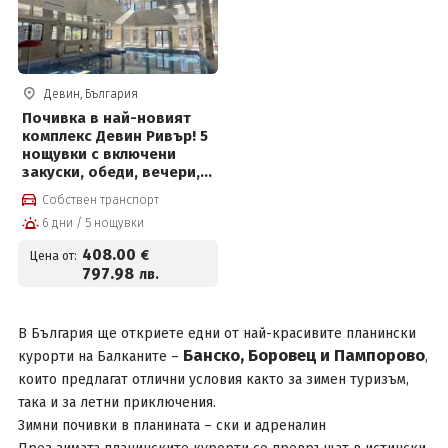
Девин, България
Почивка в най-новият
комплекс Девин Ривър! 5
нощувки с включени
закуски, обеди, вечери,
плувен басейн и Релакс
Собствен транспорт
център
6 дни / 5 нощувки
408
.00
€
Цена от:
797
.98
лв.
В
България
ще откриете едни от най-красивите планински
Банско, Боровец и Пампорово
курорти на Балканите –
,
които предлагат отлични условия както за зимен туризъм,
така и за летни приключения.
Зимни почивки в планината – ски и адреналин