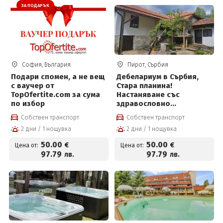
ЗА ПОДАРЪК
София, България
Пирот, Сърбия
Подари спомен, а не вещ
Дебелариум в Сърбия,
с ваучер от
Стара планина!
TopOfertite.com за сума
Настаняване със
по избор
здравословно
изхранване,
Собствен транспорт
Собствен транспорт
контролирано гладуване
2 дни / 1 нощувка
2 дни / 1 нощувка
и разходки сред
природата за 50 € на ден
50
.00
50
.00
€
€
Цена от:
Цена от:
97
.79
97
.79
лв.
лв.