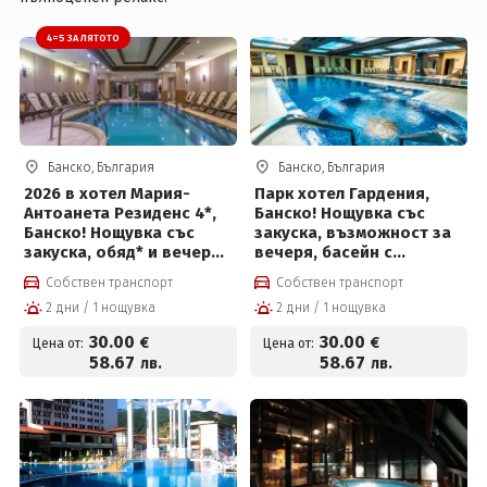
4=5 ЗА ЛЯТОТО
Вход
Банско, България
Банско, България
2026 в хотел Мария-
Парк хотел Гардения,
Антоанета Резиденс 4*,
Банско! Нощувка със
Банско! Нощувка със
закуска, възможност за
закуска, обяд* и вечеря*
вечеря, басейн с
с напитки + вътрешен
джакузи и СПА център за
Собствен транспорт
Собствен транспорт
отопляем басейн и
30 € на човек
2 дни / 1 нощувка
2 дни / 1 нощувка
Релакс зона на цени от
30 € на човек
30
.00
30
.00
€
€
Цена от:
Цена от:
58
.67
58
.67
лв.
лв.