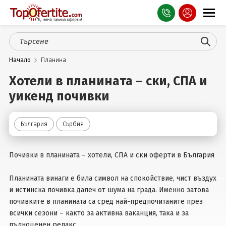
Оферти
Начало
Планина
СПА
Хотели в планината – ски, СПА и
Планина
уикенд почивки
Море
България
Сърбия
Чужбина
Празници
Почивки в планината – хотели, СПА и ски оферти в България
Турция
Планината винаги е била символ на спокойствие, чист въздух
и истинска почивка далеч от шума на града. Именно затова
Гърция
почивките в планината са сред най-предпочитаните през
всички сезони – както за активна ваканция, така и за
Услуги
пълноценен релакс.