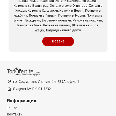
на планина
,
СПА хотели
,
Хотели с минерален басейн
,
Хотели във Велинград
,
Хотели в село Огняново
,
Хотели в
Хисаря
,
Хотели в Сандански
,
Хотели в Девин
,
Почивки в
чужбина
,
Почивки в Гърция
,
Почивки в Турция
,
Почивки в
Египет
,
Екскурзии
,
Екзотични почивки
,
Ремонт на покриви
,
Ремонт на баня
,
Лепене на плочки
,
Шпакловка и боя
,
Услуги
,
Награди
и много други.
Повече
гр. София, жк. Люлин, бл. 789А, офис 1
Лиценз №
РК-01-7232
Информация
За нас
Контакти