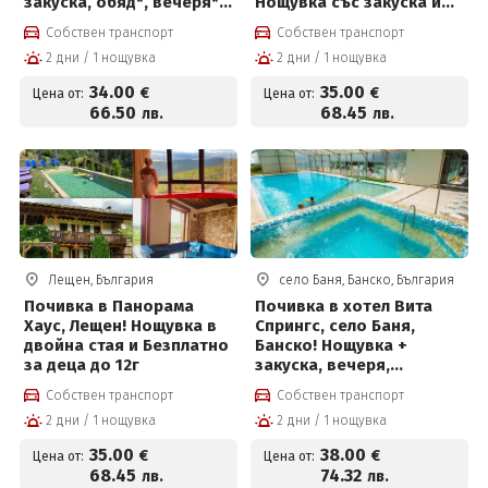
закуска, обяд*, вечеря*,
Нощувка със закуска и
плувен басейн и Релакс
вечеря + Минерални
Собствен транспорт
Собствен транспорт
център на цени от 34 €
басейни и СПА пакет за
2 дни / 1 нощувка
2 дни / 1 нощувка
на човек
35 € на човек
34
.00
35
.00
€
€
Цена от:
Цена от:
66
.50
68
.45
лв.
лв.
Лещен, България
село Баня, Банско, България
Почивка в Панорама
Почивка в хотел Вита
Хаус, Лещен! Нощувка в
Спрингс, село Баня,
двойна стая и Безплатно
Банско! Нощувка +
за деца до 12г
закуска, вечеря,
вътрешен топъл
Собствен транспорт
Собствен транспорт
минерален басейн,
2 дни / 1 нощувка
2 дни / 1 нощувка
джакузи и СПА пакет на
цени от 38 евро на
35
.00
38
.00
€
€
Цена от:
Цена от:
човек
68
.45
74
.32
лв.
лв.