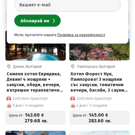
6 дни / 5 нощувки
4 дни / 3 нощувки
134
.00
140
.00
€
€
Цена от:
Цена от:
262
.08
273
.82
лв.
лв.
Моля, прочетете нашата
Политика за поверителност
Девин, България
Пампорово, България
Семеен хотел Евридика,
Хотел Форест Нук,
Девин! 4 нощувки +
Пампорово! 3 нощувки
закуски, обеди, вечери,
със закуски, тематични
вътрешен терапевтичен
вечери, басейн, 2 сауни,
басейн с минерална
парна баня, детски кът
Собствен транспорт
Собствен транспорт
вода, джакузи,
за 145 евро на човек
5 дни / 4 нощувки
4 дни / 3 нощувки
финландска сауна и
парна баня
143
.00
145
.00
€
€
Цена от:
Цена от:
279
.68
283
.60
лв.
лв.