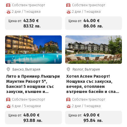
минерална вода и
минерална вода, спа
Собствен транспорт
Собствен транспорт
ползване на СПА център
зона на цени от 36 € на
2 дни / 1 нощувка
2 дни / 1 нощувка
на цени от 42.50 € на
човек
човек
42
.50
44
.00
€
€
Цена от:
Цена от:
83
.12
86
.06
лв.
лв.
Банско, България
Разлог, България
Лято в Премиер Лъкшъри
Хотел Аспен Ризорт!
Маунтин Ризорт 5*,
Нощувка със закуска,
Банско! 5 нощувки със
вечеря, отопляем
закуски, външен и
вътрешен басейн и спа
вътрешен отопляем
център на цени от 50
Собствен транспорт
Собствен транспорт
басейн, анимация за
евро на човек
6 дни / 5 нощувки
2 дни / 1 нощувка
деца и Уелнес зона на
цени от 48 € на човек на
48
.00
49
.00
€
€
Цена от:
Цена от:
ден
93
.88
95
.84
лв.
лв.