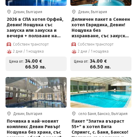
Девин, България
Девин, България
2026 в СПА хотел Орфей,
Делничен пакет в Семеен
Девин! Нощувка със
хотел Евридика, Девин!
закуска или закуска и
Нощувка без
вечеря + ползване на
изхранване, със закуска,
СПА център на цени от
закуска и вечеря или
Собствен транспорт
Собствен транспорт
34 евро на човек
закуска, обяд и вечеря +
2 дни / 1 нощувка
2 дни / 1 нощувка
вътрешен терапевтичен
басейн с минерална
34
.00
34
.00
€
€
Цена от:
Цена от:
вода, джакузи,
66
.50
66
.50
лв.
лв.
финландска сауна и
парна баня
Девин, България
село Баня, Банско, България
Почивка в най-новият
Пакет "Златна възраст
комплекс Девин Ривър!
55+" в хотел Вита
Нощувка без храна, със
Спрингс, с. Баня, Банско!