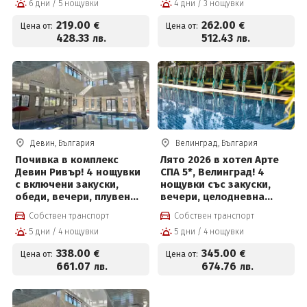
6 дни / 5 нощувки
4 дни / 3 нощувки
219
.00
262
.00
€
€
Цена от:
Цена от:
428
.33
512
.43
лв.
лв.
Девин, България
Велинград, България
Почивка в комплекс
Лято 2026 в хотел Арте
Девин Ривър! 4 нощувки
СПА 5*, Велинград! 4
с включени закуски,
нощувки със закуски,
обеди, вечери, плувен
вечери, целодневна
басейн и Релакс център
детска анимация,
Собствен транспорт
Собствен транспорт
вътрешен и външен
5 дни / 4 нощувки
5 дни / 4 нощувки
басейн с минерална вода
и СПА пакет и Безплатно
338
.00
345
.00
€
€
Цена от:
Цена от:
за деца до 12 г
661
.07
674
.76
лв.
лв.