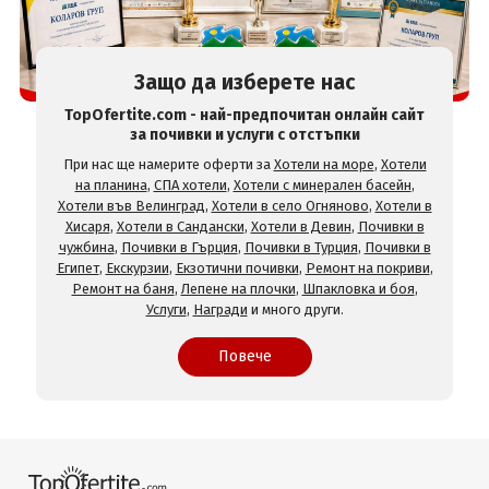
Защо да изберете нас
TopOfertite.com - най-предпочитан онлайн сайт
за почивки и услуги с отстъпки
При нас ще намерите оферти за
Хотели на море
,
Хотели
на планина
,
СПА хотели
,
Хотели с минерален басейн
,
Хотели във Велинград
,
Хотели в село Огняново
,
Хотели в
Хисаря
,
Хотели в Сандански
,
Хотели в Девин
,
Почивки в
чужбина
,
Почивки в Гърция
,
Почивки в Турция
,
Почивки в
Египет
,
Екскурзии
,
Екзотични почивки
,
Ремонт на покриви
,
Ремонт на баня
,
Лепене на плочки
,
Шпакловка и боя
,
Услуги
,
Награди
и много други.
Повече