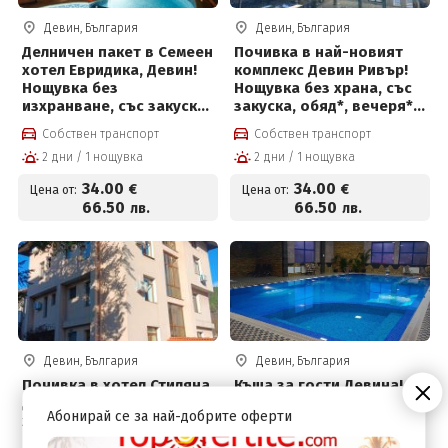
Девин, България
Девин, България
Делничен пакет в Семеен
Почивка в най-новият
хотел Евридика, Девин!
комплекс Девин Ривър!
Нощувка без
Нощувка без храна, със
изхранване, със закуска,
закуска, обяд*, вечеря*,
закуска и вечеря или
плувен басейн и Релакс
Собствен транспорт
Собствен транспорт
закуска, обяд и вечеря +
център на цени от 34 €
2 дни / 1 нощувка
2 дни / 1 нощувка
вътрешен терапевтичен
на човек
басейн с минерална
34
.00
34
.00
€
€
Цена от:
Цена от:
вода, джакузи,
66
.50
66
.50
лв.
лв.
финландска сауна и
парна баня
Девин, България
Девин, България
Почивка в хотел Стиляна
Къща за гости Девина! 3
Девин! Нощувка без
нощувки със закуска,
Абонирай се за най-добрите оферти
храна, със закуска*,
обяд, вечеря, басейн и
обяд*, вечеря*, басейн и
релакс център на цени