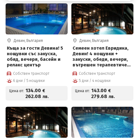
Девин, България
Девин, България
Къща за гости Девина! 5
Семеен хотел Евридика,
нощувки със закуска,
Девин! 4 нощувки +
обяд, вечеря, басейн и
закуски, обеди, вечери,
релакс център
вътрешен терапевтичен
басейн с минерална
Собствен транспорт
Собствен транспорт
вода, джакузи,
6 дни / 5 нощувки
5 дни / 4 нощувки
финландска сауна и
парна баня
134
.00
143
.00
€
€
Цена от:
Цена от:
262
.08
279
.68
лв.
лв.