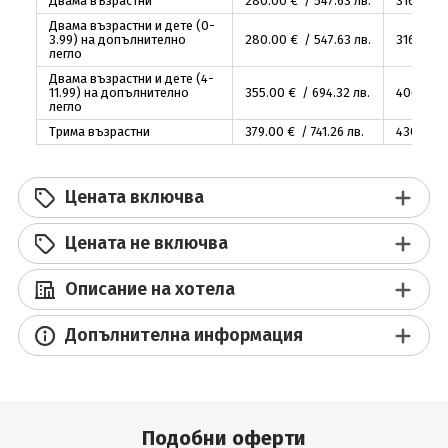
Двама възрастни
280
.00
€ / 547
.63
лв.
316
.00
€ 
Двама възрастни и дете (0-
3.99) на допълнително
280
.00
€ / 547
.63
лв.
316
.00
€ 
легло
Двама възрастни и дете (4-
11.99) на допълнително
355
.00
€ / 694
.32
лв.
400
.00
€
легло
Трима възрастни
379
.00
€ / 741
.26
лв.
430
.00
€
Цената включва
Цената не включва
Описание на хотела
Допълнителна информация
Подобни оферти