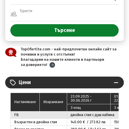
Туристи
TopOfertite.com - най-предпочитан онлайн сайт за
почивки и услуги с отстъпки!
Благодарим на нашите клиенти и партньори
за доверието!
Цени
23.09.2025 -
01.07.20
30.06.2026 г
22.12.202
Настаняване
Изхранване
3 нощ.
3 нощ.
FB
двойна стая с душ кабина
Възрастен в двойна стая
140
.00
€ / 273
.82
лв.
158
.00
€