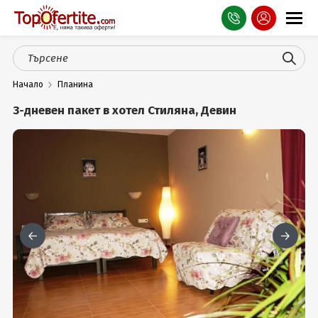
Оферти
Начало
Планина
СПА
3-дневен пакет в хотел Стиляна, Девин
Планина
Море
Чужбина
Празници
Турция
Гърция
Услуги