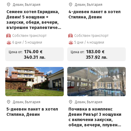
Девин, България
Девин, България
Семеен хотел Евридика,
4-дневен пакет в хотел
Девин! 5 нощувки +
Стиляна, Девин
закуски, обеди, вечери,
вътрешен терапевтичен
басейн с минерална
Собствен транспорт
Собствен транспорт
вода, джакузи,
6 дни / 5 нощувки
5 дни / 4 нощувки
финландска сауна и
парна баня
174
.00
183
.00
€
€
Цена от:
Цена от:
340
.31
357
.92
лв.
лв.
Девин, България
Девин, България
5-дневен пакет в хотел
Почивка в комплекс
Стиляна, Девин
Девин Ривър! 3 нощувки
с включени закуски,
обеди, вечери, плувен
басейн и Релакс център