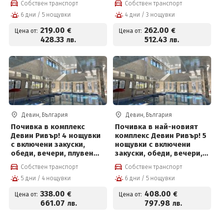
Собствен транспорт
Собствен транспорт
6 дни / 5 нощувки
4 дни / 3 нощувки
219
.00
262
.00
€
€
Цена от:
Цена от:
428
.33
512
.43
лв.
лв.
Девин, България
Девин, България
Почивка в комплекс
Почивка в най-новият
Девин Ривър! 4 нощувки
комплекс Девин Ривър! 5
с включени закуски,
нощувки с включени
обеди, вечери, плувен
закуски, обеди, вечери,
басейн и Релакс център
плувен басейн и Релакс
Собствен транспорт
Собствен транспорт
център
5 дни / 4 нощувки
6 дни / 5 нощувки
338
.00
408
.00
€
€
Цена от:
Цена от:
661
.07
797
.98
лв.
лв.