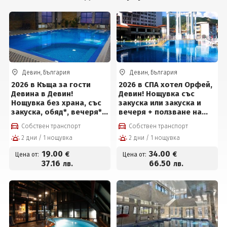
Девин, България
Девин, България
2026 в Къща за гости
2026 в СПА хотел Орфей,
Девина в Девин!
Девин! Нощувка със
Нощувка без храна, със
закуска или закуска и
закуска, обяд*, вечеря*
вечеря + ползване на
и ползване на басейн и
СПА център на цени от
Собствен транспорт
Собствен транспорт
релакс център на цени
34 евро на човек
2 дни / 1 нощувка
2 дни / 1 нощувка
от 19 евро на човек
19
.00
34
.00
€
€
Цена от:
Цена от:
37
.16
66
.50
лв.
лв.