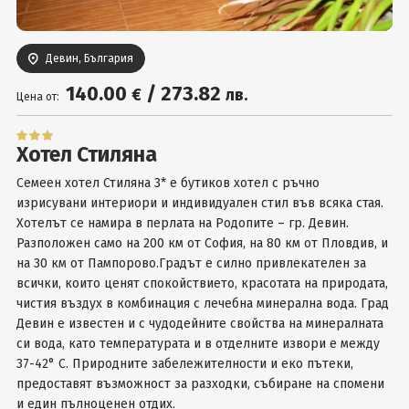
Вход
Девин, България
140
.00
/
273
.82
€
лв.
Цена от:
Хотел Стиляна
Семеен хотел Стиляна 3* е бутиков хотел с ръчно
изрисувани интериори и индивидуален стил във всяка стая.
Хотелът се намира в перлата на Родопите – гр. Девин.
Разположен само на 200 км от София, на 80 км от Пловдив, и
на 30 км от Пампорово.Градът е силно привлекателен за
всички, които ценят спокойствието, красотата на природата,
чистия въздух в комбинация с лечебна минерална вода. Град
Девин е известен и с чудодейните свойства на минералната
си вода, като температурата и в отделните извори е между
37-42° С. Природните забележителности и еко пътеки,
предоставят възможност за разходки, събиране на спомени
и един пълноценен отдих.