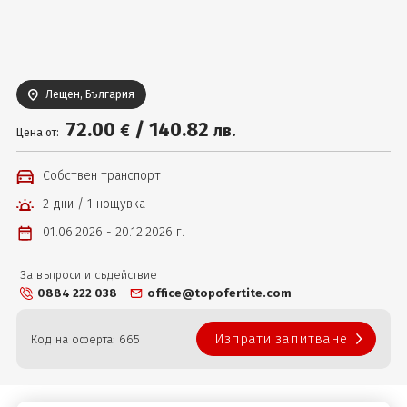
Вход
Лещен, България
72
.00
/
140
.82
€
лв.
Цена от:
Собствен транспорт
2 дни / 1 нощувка
01.06.2026 - 20.12.2026 г.
За въпроси и съдействие
0884 222 038
office@topofertite.com
Изпрати запитване
Код на оферта: 665