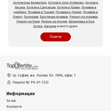
Хотели във Велинград
,
Хотели в село Огняново
,
Хотели в
Хисаря
,
Хотели в Сандански
,
Хотели в Девин
,
Почивки в
чужбина
,
Почивки в Гърция
,
Почивки в Турция
,
Почивки в
Египет
,
Екскурзии
,
Екзотични почивки
,
Ремонт на покриви
,
Ремонт на баня
,
Лепене на плочки
,
Шпакловка и боя
,
Услуги
,
Награди
и много други.
Повече
гр. София, жк. Люлин, бл. 789А, офис 1
Лиценз №
РК-01-7232
Информация
За нас
Контакти