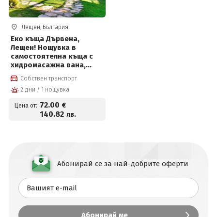
Лещен, България
Еко къща Дървена,
Лещен! Нощувка в
самостоятелна къща с
хидромасажна вана,
камина, кухненски бокс
Собствен транспорт
на цени от 72 € на човек
2 дни / 1 нощувка
72
.00
€
Цена от:
140
.82
лв.
Абонирай се за най-добрите оферти