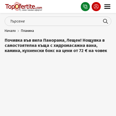
Оферти
Начало
Планина
СПА
Почивка във вила Панорама, Лещен! Нощувка в
Планина
самостоятелна къща с хидромасажна вана,
камина, кухненски бокс на цени от 72 € на човек
Море
Чужбина
Празници
Турция
Гърция
Услуги