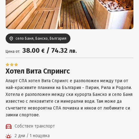
Вход
село Баня, Банско, България
38
.00
/
74
.32
€
лв.
Цена от:
Хотел Вита Спрингс
Апарт СПА хотел Вита Спрингс е разположен между три от
най-красивите планини на България - Пирин, Рила и Родопи.
Хотела е разположен между ски курорта Банско и село Баня
известно с лековитите си минерални води. Там може да
съчетаете невороятна СПА почивка и някои от любимите си
зимни спортове.
Собствен транспорт
2 дни / 1 нощувка