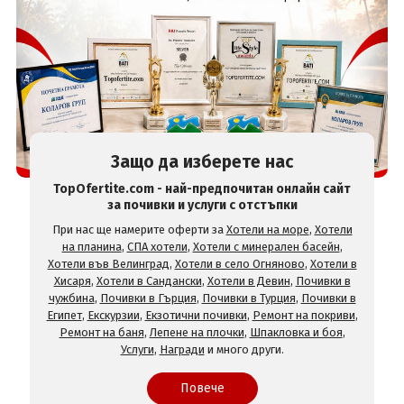
Защо да изберете нас
TopOfertite.com - най-предпочитан онлайн сайт
за почивки и услуги с отстъпки
При нас ще намерите оферти за
Хотели на море
,
Хотели
на планина
,
СПА хотели
,
Хотели с минерален басейн
,
Хотели във Велинград
,
Хотели в село Огняново
,
Хотели в
Хисаря
,
Хотели в Сандански
,
Хотели в Девин
,
Почивки в
чужбина
,
Почивки в Гърция
,
Почивки в Турция
,
Почивки в
Египет
,
Екскурзии
,
Екзотични почивки
,
Ремонт на покриви
,
Ремонт на баня
,
Лепене на плочки
,
Шпакловка и боя
,
Услуги
,
Награди
и много други.
Повече