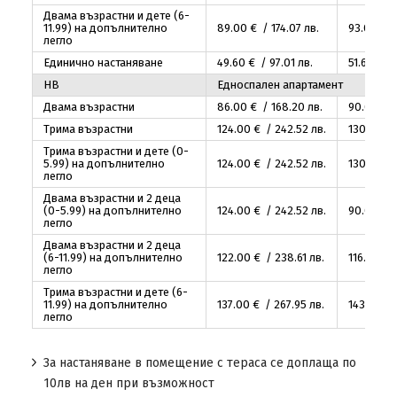
Двама възрастни и дете (6-
11.99) на допълнително
89
.00
€ / 174
.07
лв.
93
.00
€ /
легло
Единично настаняване
49
.60
€ / 97
.01
лв.
51
.64
€ / 
HB
Едноспален апартамент
Двама възрастни
86
.00
€ / 168
.20
лв.
90
.00
€ /
Трима възрастни
124
.00
€ / 242
.52
лв.
130
.00
€ 
Трима възрастни и дете (0-
5.99) на допълнително
124
.00
€ / 242
.52
лв.
130
.00
€ 
легло
Двама възрастни и 2 деца
(0-5.99) на допълнително
124
.00
€ / 242
.52
лв.
90
.00
€ /
легло
Двама възрастни и 2 деца
(6-11.99) на допълнително
122
.00
€ / 238
.61
лв.
116
.00
€ 
легло
Трима възрастни и дете (6-
11.99) на допълнително
137
.00
€ / 267
.95
лв.
143
.00
€ 
легло
За настаняване в помещение с тераса се доплаща по
10лв на ден при възможност