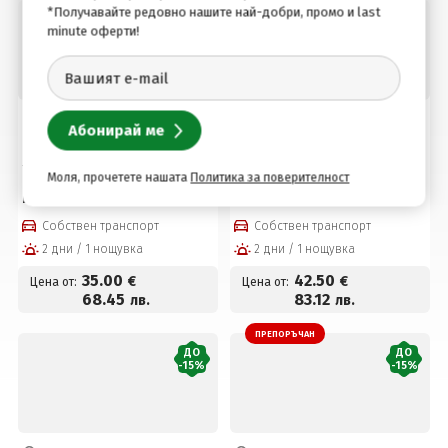
*Получавайте редовно нашите най-добри, промо и last
minute оферти!
село Баня, Банско, България
село Баня, Банско, България
Пакет "Златна възраст
Лято в хотел Севън
55+" в хотел Вита
Сийзънс, село Баня!
Моля, прочетете нашата
Политика за поверителност
Спрингс, с. Баня, Банско!
Нощувка със закуска,
Нощувка със закуска и
вечеря*, басейн с
вечеря + Минерални
минерална вода и
Собствен транспорт
Собствен транспорт
басейни и СПА пакет за
ползване на СПА център
2 дни / 1 нощувка
2 дни / 1 нощувка
35 € на човек
на цени от 42.50 € на
човек
35
.00
42
.50
€
€
Цена от:
Цена от:
68
.45
83
.12
лв.
лв.
ПРЕПОРЪЧАН
ДО
ДО
-15%
-15%