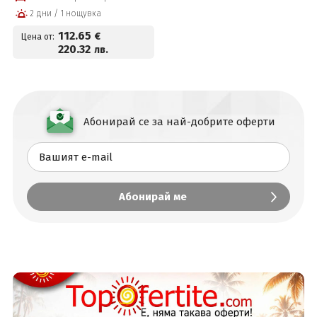
минерална вода, FUN
2 дни / 1 нощувка
Park Therme, Уелнес
пакет и Безплатно за
112
.65
€
Цена от:
деца до 12г
220
.32
лв.
Абонирай се за най-добрите оферти