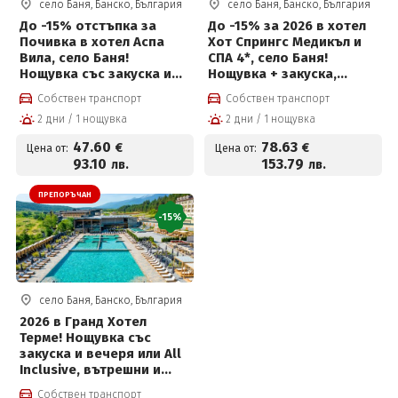
село Баня, Банско, България
село Баня, Банско, България
До -15% отстъпка за
До -15% за 2026 в хотел
Почивка в хотел Аспа
Хот Спрингс Медикъл и
Вила, село Баня!
СПА 4*, село Баня!
Нощувка със закуска и
Нощувка + закуска,
вечеря, външен басейн с
вечеря, вътрешен и
Собствен транспорт
Собствен транспорт
минерална вода и спа
външен басейн с
2 дни / 1 нощувка
2 дни / 1 нощувка
център на цени от 47.60
минерална вода и Уелнес
евро на човек
пакет
47
.60
78
.63
€
€
Цена от:
Цена от:
93
.10
153
.79
лв.
лв.
ПРЕПОРЪЧАН
-15%
село Баня, Банско, България
2026 в Гранд Хотел
Терме! Нощувка със
закуска и вечеря или All
Inclusive, вътрешни и
външни басейни с топла
Собствен транспорт