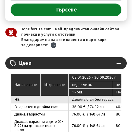
TopOfertite.com - най-предпочитан онлайн сайт за
почивки и услуги с отстъпки!
Благодарим на нашите клиенти и партньори
за доверието!
Цени
03.01.2026 - 30.09.2026 г
Настаняване
Изхранване
нед. - четв.
пeт. - съ
1 нощ.
1 нощ.
HB
Двойна стая без тераса
Възрастен в двойна стая
38
.00
€ / 74
.32
лв.
40
.00
€ /
Двама възрастни
76
.00
€ / 148
.64
лв.
80
.00
€ /
Двама възрастни и дете (0-
5.99) на допълнително
76
.00
€ / 148
.64
лв.
80
.00
€ /
легло