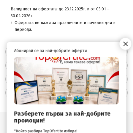
Валидност на офертата: до 23.12.2025г. и от 03.01 -
30.04.2026г.
Офертата не важи за празничните и почивни дни в
периода.
Абонирай се за най-добрите оферти
Цената включва
Цената не включва
Описание на хотела
Допълнителна информация
Разберете първи за най-добрите
промоции!
Подобни оферти
*Който разбира TopOfertite избира!