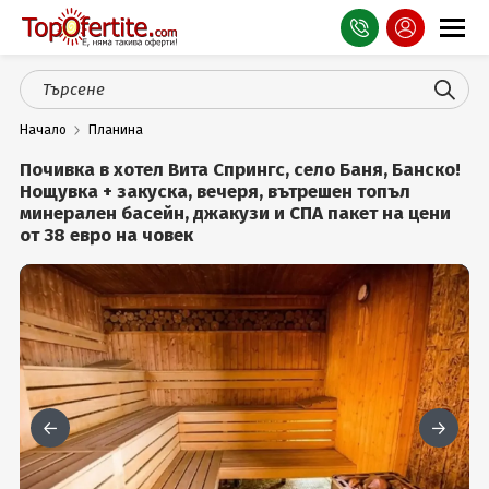
Оферти
Начало
Планина
СПА
Почивка в хотел Вита Спрингс, село Баня, Банско!
Планина
Нощувка + закуска, вечеря, вътрешен топъл
минерален басейн, джакузи и СПА пакет на цени
от 38 евро на човек
Море
Чужбина
Празници
Турция
Гърция
Услуги