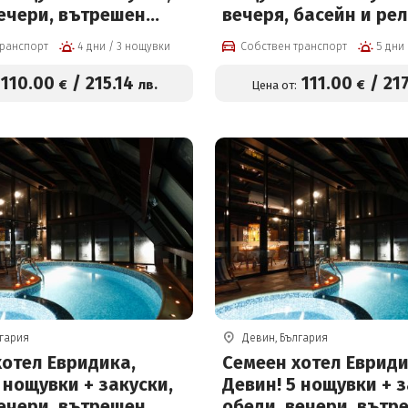
вечери, вътрешен
вечеря, басейн и ре
тичен басейн с
център
транспорт
4 дни / 3 нощувки
Собствен транспорт
на вода, джакузи,
ска сауна и парна
110
.00
/
215
.14
111
.00
/
21
€
лв.
€
Цена от:
лгария
Девин, България
хотел Евридика,
Семеен хотел Евриди
 нощувки + закуски,
Девин! 5 нощувки + з
вечери, вътрешен
обеди, вечери, вътр