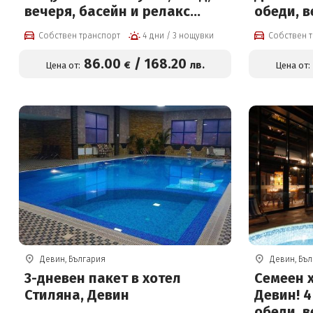
вечеря, басейн и релакс
обеди, 
център на цени от 86 евро на
терапев
Собствен транспорт
4 дни / 3 нощувки
Собствен 
човек
минерал
финланд
86
.00
/
168
.20
€
лв.
Цена от:
Цена от:
баня
Девин, България
Девин, Бъ
3-дневен пакет в хотел
Семеен 
Стиляна, Девин
Девин! 4
обеди, 