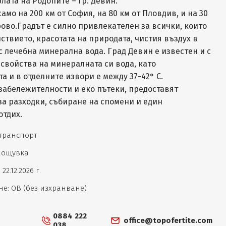
лата на Родопите – гр. Девин.
амо на 200 км от София, на 80 км от Пловдив, и на 30
ово.Градът е силно привлекателен за всички, които
ствието, красотата на природата, чистия въздух в
 лечебна минерална вода. Град Девин е известен и с
свойства на минералната си вода, като
а и в отделните извори е между 37-42° С.
забележителности и еко пътеки, предоставят
а разходки, събиране на спомени и един
отдих.
 транспорт
 нощувка
 22.12.2026 г.
е: ОВ (без изхранване)
0884 222
office@topofertite.com
038