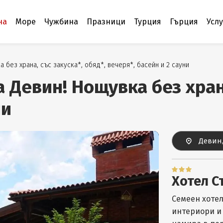
на
Море
Чужбина
Празници
Турция
Гърция
Усл
 без храна, със закуска*, обяд*, вечеря*, басейн и 2 сауни
 Девин! Нощувка без храна
ни
Девин
Хотел С
Семеен хотел
интериори и 