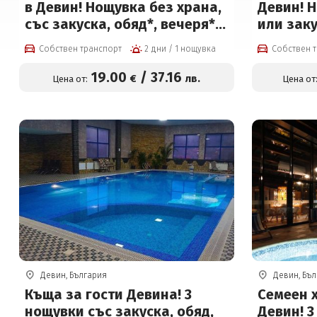
в Девин! Нощувка без храна,
Девин! 
със закуска, обяд*, вечеря* и
или заку
ползване на басейн и релакс
ползван
Собствен транспорт
2 дни / 1 нощувка
Собствен 
център на цени от 19 евро на
цени от 
човек
19
.00
/
37
.16
€
лв.
Цена от:
Цена от
Девин, България
Девин, Бъ
Къща за гости Девина! 3
Семеен 
нощувки със закуска, обяд,
Девин! 3