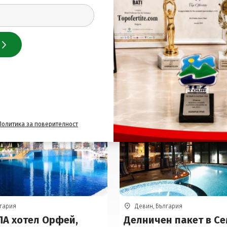
Подобни оферти
Политика за поверителност
лгария
Девин, България
ПА хотел Орфей,
Делничен пакет в С