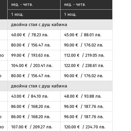
нед. - четв.
нед. - четв.
1 нощ.
1 нощ.
двойна стая с душ кабина
40
.00
€ / 78
.23
лв.
45
.00
€ / 88
.01
лв.
80
.00
€ / 156
.47
лв.
90
.00
€ / 176
.02
лв.
ло
99
.00
€ / 193
.63
лв.
112
.00
€ / 219
.05
лв.
104
.00
€ / 203
.41
лв.
122
.00
€ / 238
.61
лв.
о
80
.00
€ / 156
.47
лв.
90
.00
€ / 176
.02
лв.
двойна стая с душ кабина
43
.00
€ / 84
.10
лв.
48
.00
€ / 93
.88
лв.
86
.00
€ / 168
.20
лв.
96
.00
€ / 187
.76
лв.
о
86
.00
€ / 168
.20
лв.
96
.00
€ / 187
.76
лв.
ло
107
.00
€ / 209
.27
лв.
120
.00
€ / 234
.70
лв.