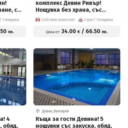
ин!
комплекс Девин Ривър!
ане, със
Нощувка без храна, със
ечеря
закуска, обяд*, вечеря*,
2 дни / 1 нощувка
Собствен транспорт
2 дни / 1 нощувка
вечеря +
плувен басейн и Релакс
чен
център на цени от 34 € на
.50
34
.00
/
66
.50
лв.
€
лв.
Цена от:
вода,
човек
а сауна
Девин, България
а! 4
Къща за гости Девина! 5
, обяд,
нощувки със закуска, обяд,