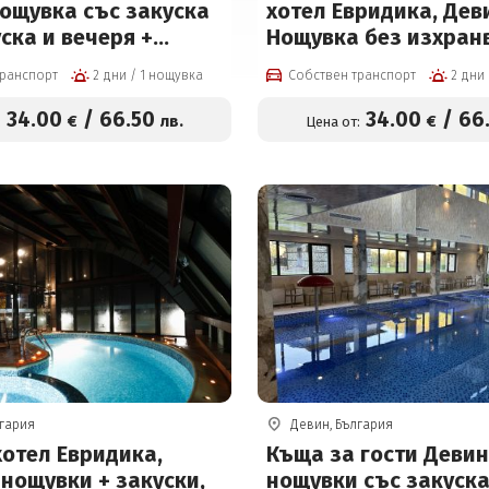
Нощувка със закуска
хотел Евридика, Дев
ска и вечеря +
Нощувка без изхранв
е на СПА център на
закуска, закуска и в
транспорт
2 дни / 1 нощувка
Собствен транспорт
34 евро на човек
или закуска, обяд и 
вътрешен терапевти
34
.00
/
66
.50
34
.00
/
66
€
лв.
€
:
Цена от:
басейн с минерална 
джакузи, финландск
и парна баня
лгария
Девин, България
хотел Евридика,
Къща за гости Девин
 нощувки + закуски,
нощувки със закуска