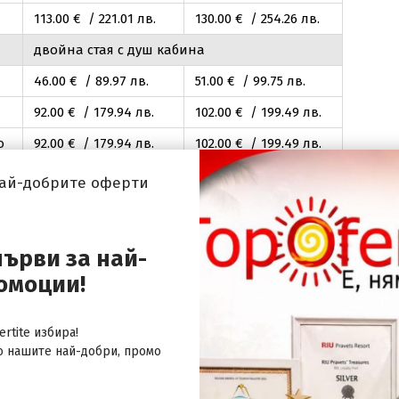
113
.00
€ / 221
.01
лв.
130
.00
€ / 254
.26
лв.
двойна стая с душ кабина
46
.00
€ / 89
.97
лв.
51
.00
€ / 99
.75
лв.
92
.00
€ / 179
.94
лв.
102
.00
€ / 199
.49
лв.
о
92
.00
€ / 179
.94
лв.
102
.00
€ / 199
.49
лв.
ло
115
.00
€ / 224
.92
лв.
128
.00
€ / 250
.35
лв.
най-добрите оферти
122
.00
€ / 238
.61
лв.
138
.00
€ / 269
.90
лв.
двойна стая с душ кабина
първи за най-
48
.00
€ / 93
.88
лв.
54
.00
€ / 105
.61
лв.
омоции!
96
.00
€ / 187
.76
лв.
108
.00
€ / 211
.23
лв.
о
96
.00
€ / 187
.76
лв.
108
.00
€ / 211
.23
лв.
rtite избира!
о нашите най-добри, промо
ло
121
.00
€ / 236
.66
лв.
136
.00
€ / 265
.99
лв.
129
.00
€ / 252
.30
лв.
146
.00
€ / 285
.55
лв.