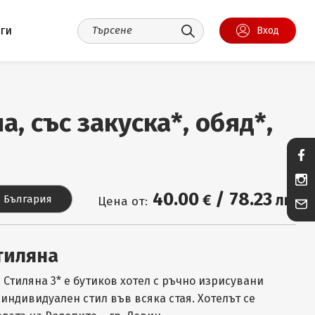
уги
Вход
, със закуска*, обяд*,
40
.00
/
78
.23
€
лв.
, България
Цена от:
тиляна
 Стиляна 3* е бутиков хотел с ръчно изрисувани
индивидуален стил във всяка стая. Хотелът се