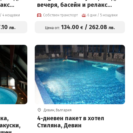
лакс
вечеря, басейн и релакс
център
5 дни / 4 нощувки
Собствен транспорт
6 дни / 5 нощувки
7
.10
134
.00
/
262
.08
лв.
€
лв.
Цена от:
Девин, България
ка,
4-дневен пакет в хотел
акуски,
Стиляна, Девин
ешен