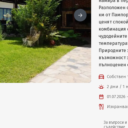
намира в пер
Разположен с
км от Пампор
ценят спокой
комбинация с
чудодейните 
температурат
Природните 
възможност з
пълноценен 
Собствен
2 дни / 1
01.07.2026 -
Изхранван
За въпроси и
съдействие