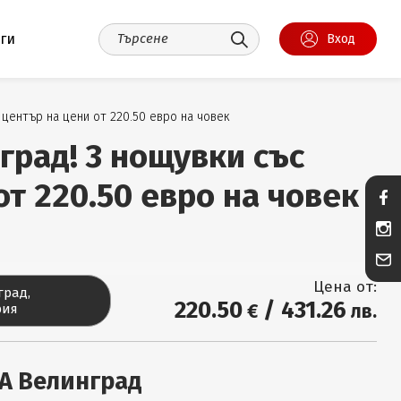
уги
Вход
 център на цени от 220.50 евро на човек
град! 3 нощувки със
от 220.50 евро на човек
Цена от:
град,
220
.50
/
431
.26
€
лв.
рия
А Велинград