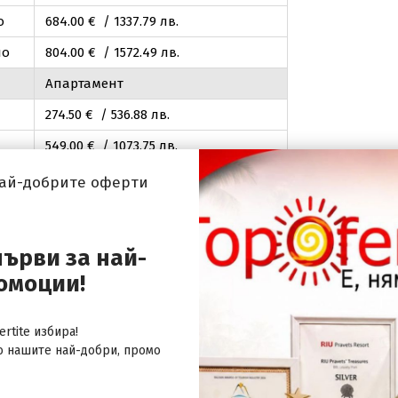
о
684
.00
€ / 1337
.79
лв.
ло
804
.00
€ / 1572
.49
лв.
Апартамент
274
.50
€ / 536
.88
лв.
549
.00
€ / 1073
.75
лв.
о
549
.00
€ / 1073
.75
лв.
най-добрите оферти
ло
669
.00
€ / 1308
.45
лв.
гло
549
.00
€ / 1073
.75
лв.
първи за най-
егло
789
.00
€ / 1543
.15
лв.
омоции!
669
.00
€ / 1308
.45
лв.
rtite избира!
729
.00
€ / 1425
.80
лв.
о нашите най-добри, промо
о
729
.00
€ / 1425
.80
лв.
ло
849
.00
€ / 1660
.50
лв.