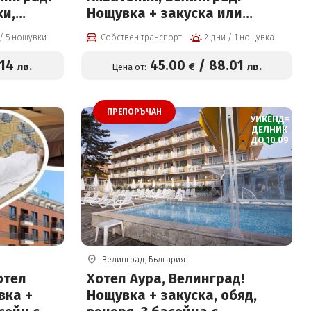
ки,
Нощувка + закуска или
глед, 2
закуска и вечеря, вътрешен
6 дни / 5 нощувки
Собствен транспорт
2 дни / 1 нощувка
и външен акватоничен
асейн с
басейн и Уелнес пакет на
.14
45
.00
/
88
.01
лв.
€
лв.
Цена от:
лна стая
цени от 45 евро на човек
на ден
ПРЕПОРЪЧАН
УИКЕНД=
ДЕЛНИК
ДО 10.09
Велинград, България
отел
Хотел Аура, Велинград!
вка +
Нощувка + закуска, обяд,