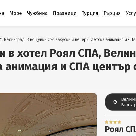
на
Море
Чужбина
Празници
Турция
Гърция
Усл
, Велинград! 3 нощувки със закуски и вечери, детска анимация и СПА
 в хотел Роял СПА, Велин
а анимация и СПА център 
Велин
Бълга
Роял СП