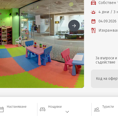
Собствен
4 дни / 3
04.09.2026 
Изхранван
За въпроси и
съдействие
Код на оферт
Настаняване
Нощувки
Туристи