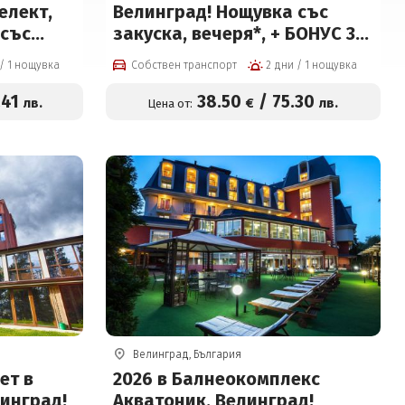
елект,
Велинград! Нощувка със
 със
закуска, вечеря*, + БОНУС 3
бяд* или
процедури, 2 басейна с
2 дни / 1 нощувка
Собствен транспорт
2 дни / 1 нощувка
минерална вода, детски
олу-
басейн, джакузи и СПА пакет
.41
38
.50
/
75
.30
лв.
€
лв.
Цена от:
 с
на цени от 38.50 € на човек
ншен
рк на
к
Велинград, България
ет в
2026 в Балнеокомплекс
инград!
Акватоник, Велинград!