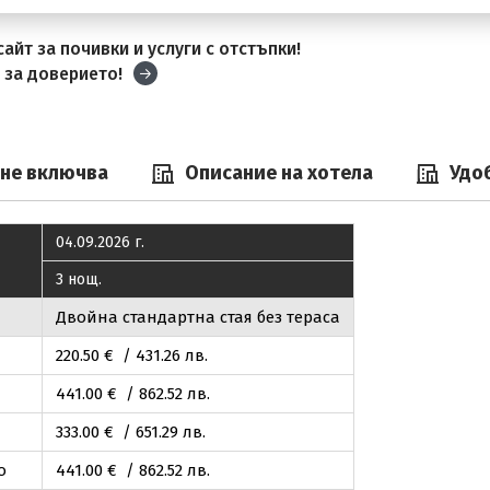
айт за почивки и услуги с отстъпки!
и
за доверието!
 не включва
Описание на хотела
Удо
04.09.2026 г.
3 нощ.
Двойна стандартна стая без тераса
220
.50
€ / 431
.26
лв.
441
.00
€ / 862
.52
лв.
333
.00
€ / 651
.29
лв.
о
441
.00
€ / 862
.52
лв.