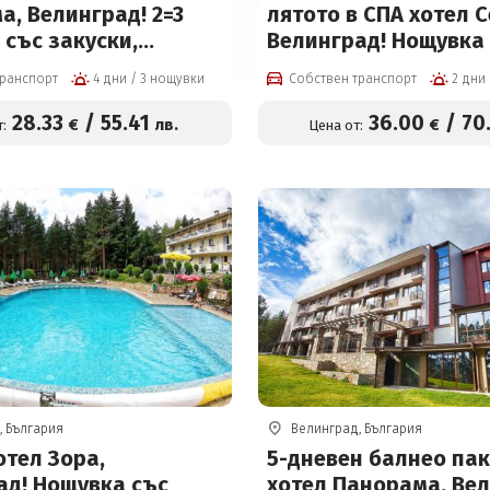
, Велинград! 2=3
лятото в СПА хотел С
със закуски,
Велинград! Нощувка
 басейн, солна стая
закуска и вечеря + о
транспорт
4 дни / 3 нощувки
Собствен транспорт
за 85 евро на човек
на All inclusive light,
вътрешен басейн с п
28
.33
/
55
.41
36
.00
/
70
€
лв.
€
:
Цена от:
олимпийски размери
минерална вода, въ
детски мини Аквапа
цени от 36 € на чове
, България
Велинград, България
отел Зора,
5-дневен балнео пак
ад! Нощувка със
хотел Панорама, Вел