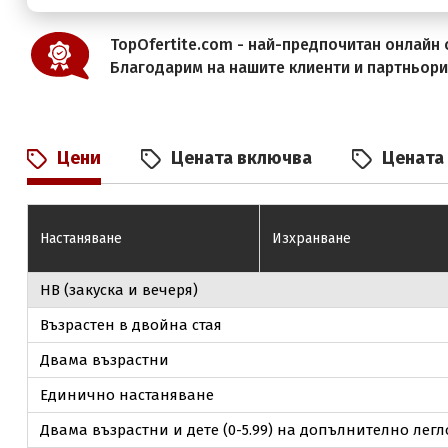
TopOfertite.com - най-предпочитан онлайн с
Благодарим на нашите клиенти и партньор
Цени
Цената включва
Цената
Настаняване
Изхранване
НВ (закуска и вечеря)
Възрастен в двойна стая
Двама възрастни
Единично настаняване
Двама възрастни и дете (0-5.99) на допълнително легл