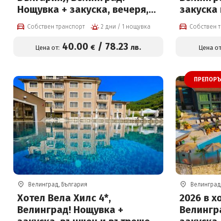
Нощувка + закуска, вечеря,
закуска 
топъл минерален басейн и
басейн с
Собствен транспорт
2 дни / 1 нощувка
Собствен 
СПА пакет
футболн
игрище, 
40
.00
/
78
.23
€
лв.
Цена от:
Цена от
маса за 
ПРЕПОРЪ
Велинград, България
Велинград
Хотел Вела Хилс 4*,
2026 в х
Велинград! Нощувка +
Велингр