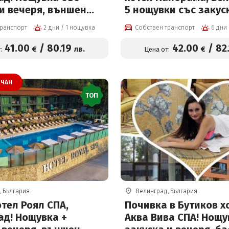
и вечеря, външен
5 нощувки със закус
 детска част, мини
вечери, лекарски пре
транспорт
2 дни / 1 нощувка
Собствен транспорт
о и волейболно
физиотерапевтични
билярд и тенис на
процедури на ден, б
41
.00
/
80
.19
42
.00
/
82
€
лв.
€
:
Цена от:
41 € на човек
минерална вода и со
за 42 евро на човек 
ЧАН
ТОП
, България
Велинград, България
отел Роял СПА,
Почивка в Бутиков х
ад! Нощувка +
Аква Вива СПА! Нощу