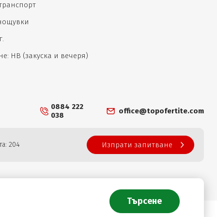
 транспорт
 нощувки
г.
е: НВ (закуска и вечеря)
0884 222
office@topofertite.com
038
а: 204
Изпрати запитване