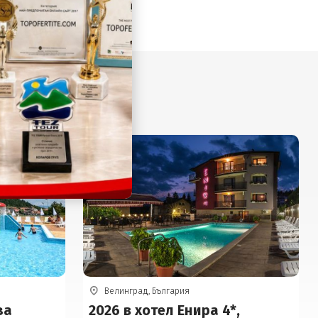
ДО
-25%
Велинград, България
за
2026 в хотел Енира 4*,