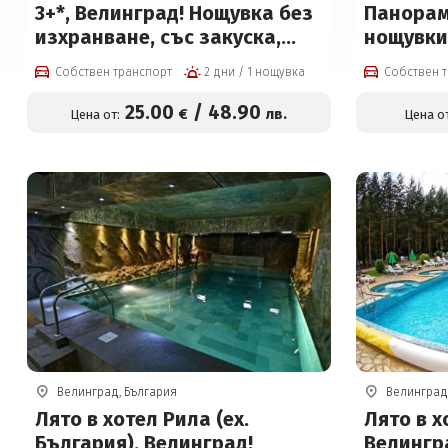
3+*, Велинград! Нощувка без
Панорама
изхранване, със закуска,
нощувки 
обяд*, вечеря*, външен и
вътрешен
Собствен транспорт
2 дни / 1 нощувка
Собствен 
вътрешен басейн с
и сауна 
минерална вода, джакузи и
25
.00
/
48
.90
€
лв.
Цена от:
Цена от
СПА на цени от 25 € на човек
Велинград, България
Велинград
Лято в хотел Рила (ех.
Лято в х
България), Велинград!
Велингр