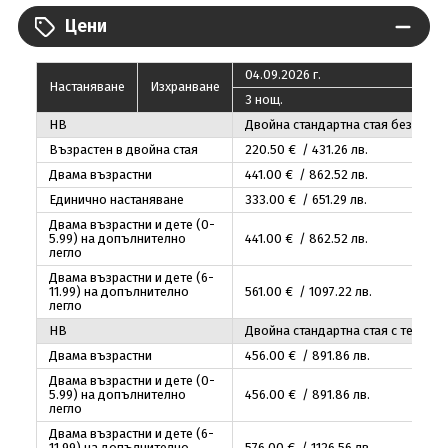
Цени
04.09.2026 г.
Настаняване
Изхранване
3 нощ.
HB
Двойна стандартна стая без тера
Възрастен в двойна стая
220
.50
€ / 431
.26
лв.
Двама възрастни
441
.00
€ / 862
.52
лв.
Единично настаняване
333
.00
€ / 651
.29
лв.
Двама възрастни и дете (0-
5.99) на допълнително
441
.00
€ / 862
.52
лв.
легло
Двама възрастни и дете (6-
11.99) на допълнително
561
.00
€ / 1097
.22
лв.
легло
HB
Двойна стандартна стая с тераса
Двама възрастни
456
.00
€ / 891
.86
лв.
Двама възрастни и дете (0-
5.99) на допълнително
456
.00
€ / 891
.86
лв.
легло
Двама възрастни и дете (6-
11.99) на допълнително
576
.00
€ / 1126
.56
лв.