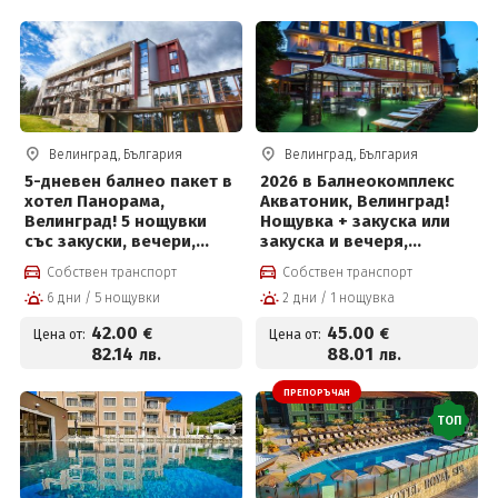
Велинград, България
Велинград, България
5-дневен балнео пакет в
2026 в Балнеокомплекс
хотел Панорама,
Акватоник, Велинград!
Велинград! 5 нощувки
Нощувка + закуска или
със закуски, вечери,
закуска и вечеря,
лекарски преглед, 2
вътрешен и външен
Собствен транспорт
Собствен транспорт
физиотерапевтични
акватоничен басейн и
6 дни / 5 нощувки
2 дни / 1 нощувка
процедури на ден,
Уелнес пакет на цени от
басейн с минерална вода
45 евро на човек
42
.00
45
.00
€
€
Цена от:
Цена от:
и солна стая за 42 евро
82
.14
88
.01
лв.
лв.
на човек на ден
ПРЕПОРЪЧАН
ТОП