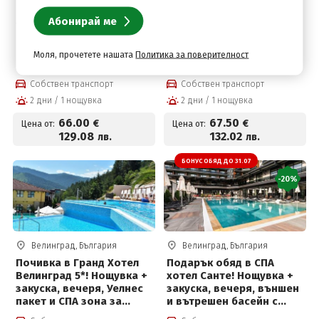
Велинград, България
Велинград, България
2026 в СПА хотел Олимп
Лечебна програма Жива
4*, Велинград! Нощувка
Вода в хотел Елбрус
със закуска, вечеря,
Велинград! Нощувка +
Моля, прочетете нашата
Политика за поверителност
външен и вътрешен
закуска, обяд, вечеря,
басейн с минерална вода
лекарски преглед, 3
Собствен транспорт
Собствен транспорт
и СПА пакет на цени от
процедури на ден, 4
2 дни / 1 нощувка
2 дни / 1 нощувка
66 € на човек
басейна с минерална
вода и СПА център на
66
.00
67
.50
€
€
Цена от:
Цена от:
цени от 67.50 € на човек
129
.08
132
.02
лв.
лв.
БОНУС ОБЯД ДО 31.07
-20%
Велинград, България
Велинград, България
Почивка в Гранд Хотел
Подарък обяд в СПА
Велинград 5*! Нощувка +
хотел Санте! Нощувка +
закуска, вечеря, Уелнес
закуска, вечеря, външен
пакет и СПА зона за
и вътрешен басейн с
възрастни + Безплатно
топла минерална вода и