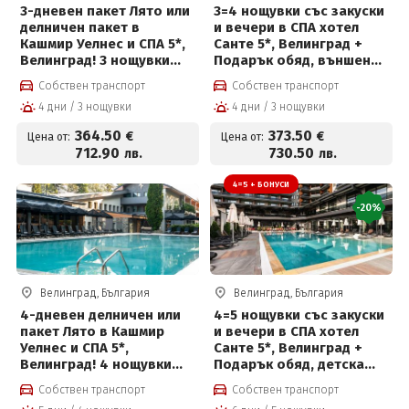
3-дневен пакет Лято или
3=4 нощувки със закуски
делничен пакет в
и вечери в СПА хотел
Кашмир Уелнес и СПА 5*,
Санте 5*, Велинград +
Велинград! 3 нощувки
Подарък обяд, външен
със закуски, вечери и
басейн, детска анимация
Собствен транспорт
Собствен транспорт
ползване на СПА
и СПА център на цени от
4 дни / 3 нощувки
4 дни / 3 нощувки
373.50 € на човек
364
.50
373
.50
€
€
Цена от:
Цена от:
712
.90
730
.50
лв.
лв.
4=5 + БОНУСИ
-20%
Велинград, България
Велинград, България
4-дневен делничен или
4=5 нощувки със закуски
пакет Лято в Кашмир
и вечери в СПА хотел
Уелнес и СПА 5*,
Санте 5*, Велинград +
Велинград! 4 нощувки
Подарък обяд, детска
със закуски, премиум
анимация, външен
Собствен транспорт
Собствен транспорт
вечери и ползване на
басейн и СПА център на