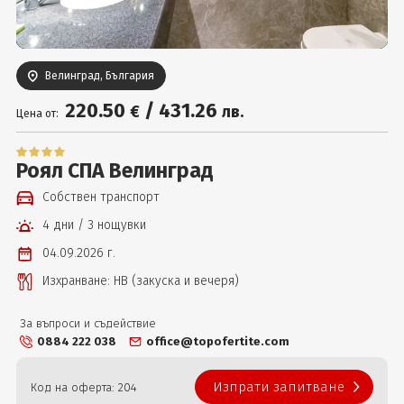
Вход
Велинград, България
220
.50
/
431
.26
€
лв.
Цена от:
Роял СПА Велинград
Собствен транспорт
4 дни / 3 нощувки
04.09.2026 г.
Изхранване: НВ (закуска и вечеря)
За въпроси и съдействие
0884 222 038
office@topofertite.com
Изпрати запитване
Код на оферта: 204