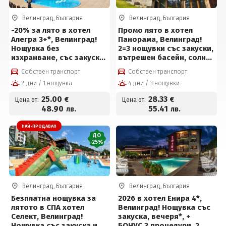
Велинград, България
Велинград, България
-20% за лято в хотел
Промо лято в хотел
Алегра 3+*, Велинград!
Панорама, Велинград!
Нощувка без
2=3 нощувки със закуски,
изхранване, със закуска,
вътрешен басейн, солна
обяд*, вечеря*, външен
стая и сауна за 85 евро
Собствен транспорт
Собствен транспорт
и вътрешен басейн с
на човек
2 дни / 1 нощувка
4 дни / 3 нощувки
минерална вода,
джакузи и СПА на цени
25
.00
28
.33
€
€
Цена от:
Цена от:
от 25 € на човек
48
.90
55
.41
лв.
лв.
НАЙ-ПРОДАВАН
ДО
-25%
Велинград, България
Велинград, България
Безплатна нощувка за
2026 в хотел Енира 4*,
лятото в СПА хотел
Велинград! Нощувка със
Селект, Велинград!
закуска, вечеря*, +
Нощувка със закуска и
БОНУС 3 процедури, 2