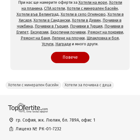
При нас ще намерите оферти за
Хотели на море
,
Хотели
на планина
,
СПА хотели
,
Хотели с минерален басейн
,
Хотели във Велинград
,
Хотели в село Огняново
,
Хотели в
Хисаря
,
Хотели в Сандански
,
Хотели в Девин
,
Почивки в
чужбина
,
Почивки в Гърция
,
Почивки в Турция
,
Почивки в
Египет
,
Екскурзии
,
Екзотични почивки
,
Ремонт на покриви
,
Ремонт на баня
,
Лепене на плочки
,
Шпакловка и боя
,
Услуги
,
Награди
и много други.
Повече
Хотели с минерален басейн
Хотели за почивка с деца
гр. София, жк. Люлин, бл. 789А, офис 1
Лиценз №
РК-01-7232