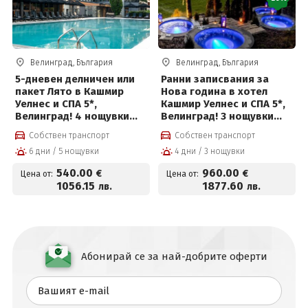
Велинград, България
Велинград, България
5-дневен делничен или
Ранни записвания за
пакет Лято в Кашмир
Нова година в хотел
Уелнес и СПА 5*,
Кашмир Уелнес и СПА 5*,
Велинград! 4 нощувки
Велинград! 3 нощувки
със закуски, премиум
със закуски, премиум
Собствен транспорт
Собствен транспорт
вечери и ползване на
вечери, празнична
6 дни / 5 нощувки
4 дни / 3 нощувки
СПА център
новогодишна вечеря с
програма и СПА пакет
540
.00
960
.00
€
€
Цена от:
Цена от:
1056
.15
1877
.60
лв.
лв.
Абонирай се за най-добрите оферти