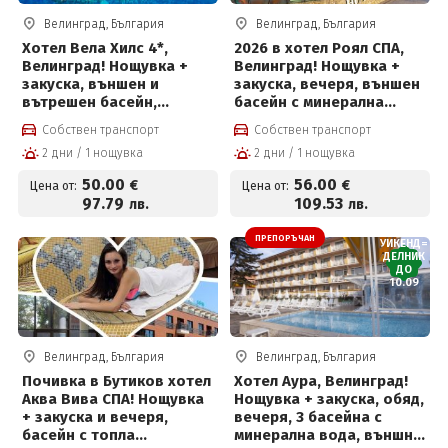
Велинград, България
Велинград, България
Хотел Вела Хилс 4*,
2026 в хотел Роял СПА,
Велинград! Нощувка +
Велинград! Нощувка +
закуска, външен и
закуска, вечеря, външен
вътрешен басейн,
басейн с минерална
джакузи и СПА пакет на
вода, термален басейн и
Собствен транспорт
Собствен транспорт
цени от 50 евро на човек
СПА пакет
2 дни / 1 нощувка
2 дни / 1 нощувка
50
.00
56
.00
€
€
Цена от:
Цена от:
97
.79
109
.53
лв.
лв.
ПРЕПОРЪЧАН
УИКЕНД=
ДЕЛНИК
ДО
10.09
Велинград, България
Велинград, България
Почивка в Бутиков хотел
Хотел Аура, Велинград!
Аква Вива СПА! Нощувка
Нощувка + закуска, обяд,
+ закуска и вечеря,
вечеря, 3 басейна с
басейн с топла
минерална вода, външно