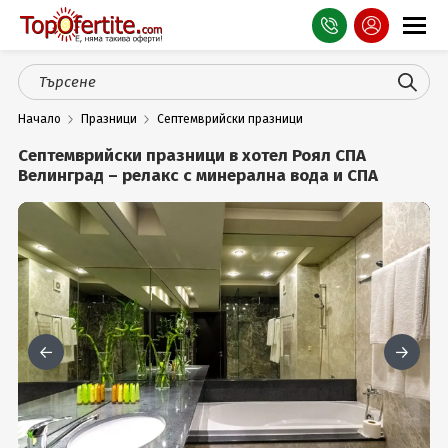
Оферти
Начало
Празници
Септемврийски празници
СПА
Септемврийски празници в хотел Роял СПА
Планина
Велинград – релакс с минерална вода и СПА
Море
Чужбина
Празници
Турция
Гърция
Услуги