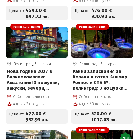
5 дни / 4 нощувки
6 дни / 5 нощувки
СПА център
цени от 476€ на човек и
Безплатно за дете до 10г
459
.00
476
.00
€
€
Цена от:
Цена от:
897
.73
930
.98
лв.
лв.
РАННИ ЗАПИСВАНИЯ
РАННИ ЗАПИСВАНИЯ
Велинград, България
Велинград, България
Нова година 2027 в
Ранни записвания за
Балнеокомплекс
Коледа в хотел Кашмир
Акватоник! 3 нощувки,
Уелнес и СПА 5*,
закуски, вечери,
Велинград! 3 нощувки
Новогодишна вечеря с
със закуски, премиум
Собствен транспорт
Собствен транспорт
напитки, брънч, DJ парти
вечери, празнична
4 дни / 3 нощувки
4 дни / 3 нощувки
и СПА център на цени от
вечеря с програма и СПА
477 € на човек
център
477
.00
520
.00
€
€
Цена от:
Цена от:
932
.93
1017
.03
лв.
лв.
РАННИ ЗАПИСВАНИЯ
-20%