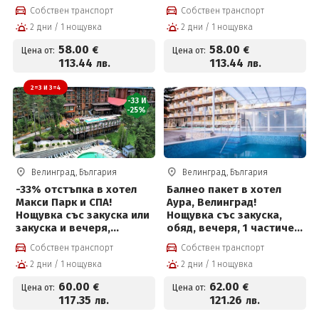
минерална вода и Уелнес
джакузи, солен басейн и
Собствен транспорт
Собствен транспорт
пакет за 58 евро на
Уелнес зона на цена от
2 дни / 1 нощувка
2 дни / 1 нощувка
човек
58 €
58
.00
58
.00
€
€
Цена от:
Цена от:
113
.44
113
.44
лв.
лв.
2=3 И 3=4
-33 И
-25%
Велинград, България
Велинград, България
-33% отстъпка в хотел
Балнео пакет в хотел
Макси Парк и СПА!
Аура, Велинград!
Нощувка със закуска или
Нощувка със закуска,
закуска и вечеря,
обяд, вечеря, 1 частичен
външни и вътрешни
масаж, 2 физиотерапии,
Собствен транспорт
Собствен транспорт
басейни с минерална
вътрешен и външен
2 дни / 1 нощувка
2 дни / 1 нощувка
вода, джакузи, топила и
басейн с лечебна
Уелнес и Безплатно за
минерална вода и СПА
60
.00
62
.00
€
€
Цена от:
Цена от:
деца до 12г
център за 62 € на човек
117
.35
121
.26
лв.
лв.