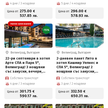
4 дни / 3 нощувки
5 дни / 4 нощувки
басейн с минерална вода
вътрешен и външен
и СПА пакет и Безплатно
басейн с минерална вода
275
.00
296
.00
€
€
Цена от:
Цена от:
за деца до 12 г
и СПА пакет и Безплатно
537
.85
578
.93
лв.
лв.
за деца до 12 г
РАННИ ЗАПИСВАНИЯ
-15%
Велинград, България
Велинград, България
22-ри септември в хотел
2-дневен пакет Лято в
Арте СПА и Парк 5*,
хотел Кашмир Уелнес и
Велинград! 3 нощувки
СПА 5*, Велинград! 2
със закуски, вечери,
нощувки със закуски,
празнична програма,СПА
премиум вечери и
Собствен транспорт
Собствен транспорт
пакет и Безплатно за
ползване на СПА център
4 дни / 3 нощувки
3 дни / 2 нощувки
деца до 12г на цени от
301.75 евро на човек
301
.75
332
.50
€
€
Цена от:
Цена от:
590
.17
650
.31
лв.
лв.