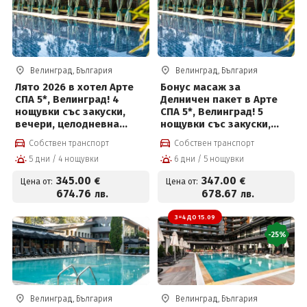
Велинград, България
Велинград, България
Лято 2026 в хотел Арте
Бонус масаж за
СПА 5*, Велинград! 4
Делничен пакет в Арте
нощувки със закуски,
СПА 5*, Велинград! 5
вечери, целодневна
нощувки със закуски,
детска анимация,
вечери, масаж,
Собствен транспорт
Собствен транспорт
вътрешен и външен
вътрешен и външен
5 дни / 4 нощувки
6 дни / 5 нощувки
басейн с минерална вода
басейн с минерална вода
и СПА пакет и Безплатно
и СПА пакет и Безплатно
345
.00
347
.00
€
€
Цена от:
Цена от:
за деца до 12 г
за деца до 12 г
674
.76
678
.67
лв.
лв.
3=4 ДО 15.09
-25%
Велинград, България
Велинград, България