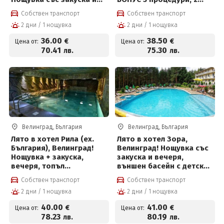
вечеря + обяд* или на All
басейна с минерална
Собствен транспорт
Собствен транспорт
inclusive light, вътрешен
вода, детски басейн,
2 дни / 1 нощувка
2 дни / 1 нощувка
басейн с полу-
джакузи и СПА пакет на
олимпийски размери с
цени от 38.50 € на човек
36
.00
38
.50
€
€
Цена от:
Цена от:
минерална вода, външен
70
.41
75
.30
лв.
лв.
детски мини Аквапарк на
цени от 36 € на човек
Велинград, България
Велинград, България
Лято в хотел Рила (ех.
Лято в хотел Зора,
България), Велинград!
Велинград! Нощувка със
Нощувка + закуска,
закуска и вечеря,
вечеря, топъл
външен басейн с детска
минерален басейн и СПА
част, мини футболно и
Собствен транспорт
Собствен транспорт
пакет
волейболно игрище,
2 дни / 1 нощувка
2 дни / 1 нощувка
билярд и тенис на маса
за 41 € на човек
40
.00
41
.00
€
€
Цена от:
Цена от:
78
.23
80
.19
лв.
лв.