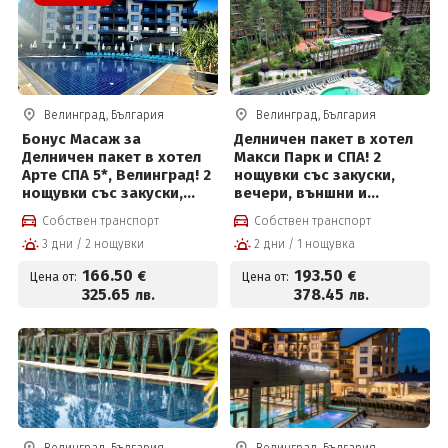
Велинград, България
Велинград, България
Бонус Масаж за
Делничен пакет в хотел
Делничен пакет в хотел
Макси Парк и СПА! 2
Арте СПА 5*, Велинград! 2
нощувки със закуски,
нощувки със закуски,
вечери, външни и
вечери, масаж,
вътрешни басейни с
Собствен транспорт
Собствен транспорт
вътрешен и външен
минерална вода,
3 дни / 2 нощувки
2 дни / 1 нощувка
басейн с минерална вода
джакузи, топила и
и СПА пакет и Безплатно
Уелнес и Безплатно за
166
.50
193
.50
€
€
Цена от:
Цена от:
за деца до 12 г
деца до 12г на цени от
325
.65
378
.45
лв.
лв.
193.50 евро на човек