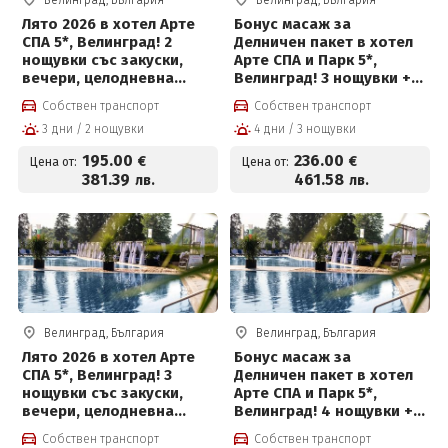
Велинград, България
Велинград, България
Лято 2026 в хотел Арте
Бонус масаж за
СПА 5*, Велинград! 2
Делничен пакет в хотел
нощувки със закуски,
Арте СПА и Парк 5*,
вечери, целодневна
Велинград! 3 нощувки +
детска анимация,
закуски, вечери,
Собствен транспорт
Собствен транспорт
вътрешен и външен
частичен масаж,
3 дни / 2 нощувки
4 дни / 3 нощувки
басейн с минерална вода
вътрешен басейн с
и СПА пакет и Безплатно
минерална вода и СПА
195
.00
236
.00
€
€
Цена от:
Цена от:
за деца до 12 г
пакет и Безплатно за
381
.39
461
.58
лв.
лв.
деца до 12 г
Велинград, България
Велинград, България
Лято 2026 в хотел Арте
Бонус масаж за
СПА 5*, Велинград! 3
Делничен пакет в хотел
нощувки със закуски,
Арте СПА и Парк 5*,
вечери, целодневна
Велинград! 4 нощувки +
детска анимация,
закуски, вечери,
Собствен транспорт
Собствен транспорт
вътрешен и външен
частичен масаж,