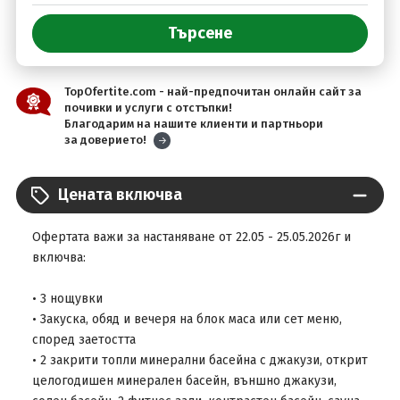
TopOfertite.com - най-предпочитан онлайн сайт за
почивки и услуги с отстъпки!
Благодарим на нашите клиенти и партньори
за доверието!
Цената включва
Офертата важи за настаняване от 22.05 - 25.05.2026г и
включва:
• 3 нощувки
• Закуска, обяд и вечеря на блок маса или сет меню,
според заетостта
• 2 закрити топли минерални басейна с джакузи, открит
целогодишен минерален басейн, външно джакузи,