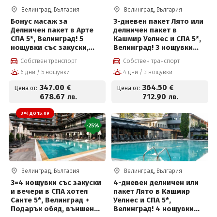
Велинград, България
Велинград, България
Бонус масаж за
3-дневен пакет Лято или
Делничен пакет в Арте
делничен пакет в
СПА 5*, Велинград! 5
Кашмир Уелнес и СПА 5*,
нощувки със закуски,
Велинград! 3 нощувки
вечери, масаж,
със закуски, вечери и
Собствен транспорт
Собствен транспорт
вътрешен и външен
ползване на СПА
6 дни / 5 нощувки
4 дни / 3 нощувки
басейн с минерална вода
и СПА пакет и Безплатно
347
.00
364
.50
€
€
Цена от:
Цена от:
за деца до 12 г
678
.67
712
.90
лв.
лв.
3=4 ДО 15.09
-25%
Велинград, България
Велинград, България
3=4 нощувки със закуски
4-дневен делничен или
и вечери в СПА хотел
пакет Лято в Кашмир
Санте 5*, Велинград +
Уелнес и СПА 5*,
Подарък обяд, външен
Велинград! 4 нощувки