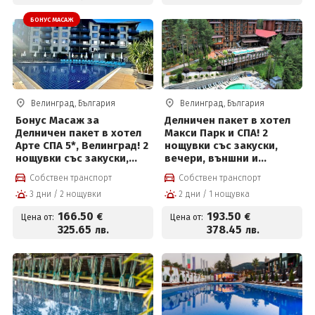
БОНУС МАСАЖ
Велинград, България
Велинград, България
Бонус Масаж за
Делничен пакет в хотел
Делничен пакет в хотел
Макси Парк и СПА! 2
Арте СПА 5*, Велинград! 2
нощувки със закуски,
нощувки със закуски,
вечери, външни и
вечери, масаж,
вътрешни басейни с
Собствен транспорт
Собствен транспорт
вътрешен и външен
минерална вода,
3 дни / 2 нощувки
2 дни / 1 нощувка
басейн с минерална вода
джакузи, топила и
и СПА пакет и Безплатно
Уелнес и Безплатно за
166
.50
193
.50
€
€
Цена от:
Цена от:
за деца до 12 г
деца до 12г на цени от
325
.65
378
.45
лв.
лв.
193.50 евро на човек