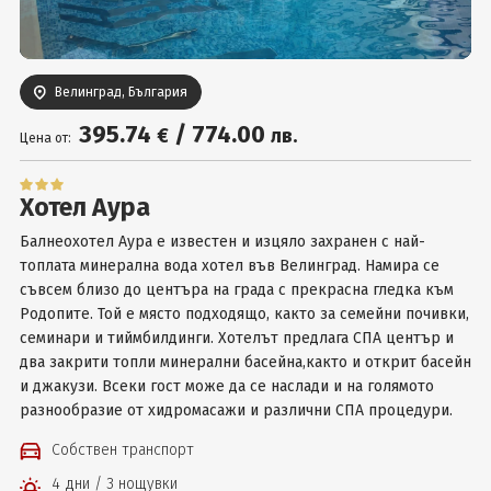
Вход
Велинград, България
395
.74
/
774
.00
€
лв.
Цена от:
Хотел Аура
Балнеохотел Аура е известен и изцяло захранен с най-
топлата минерална вода хотел във Велинград. Намира се
съвсем близо до центъра на града с прекрасна гледка към
Родопите. Той е място подходящо, както за семейни почивки,
семинари и тиймбилдинги. Хотелът предлага СПА център и
два закрити топли минерални басейна,както и открит басейн
и джакузи. Всеки гост може да се наслади и на голямото
разнообразие от хидромасажи и различни СПА процедури.
Собствен транспорт
4 дни / 3 нощувки