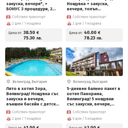
закуска, вечеря*, +
Нощувка + закуска,
БОНУС 3 процедури, 2
вечеря, топъл
басейна с минерална
минерален басейн и СПА
Собствен транспорт
Собствен транспорт
вода, детски басейн,
пакет
2 дни / 1 нощувка
2 дни / 1 нощувка
джакузи и СПА пакет на
цени от 38.50 € на човек
38
.50
40
.00
€
€
Цена от:
Цена от:
75
.30
78
.23
лв.
лв.
Велинград, България
Велинград, България
Лято в хотел Зора,
5-дневен балнео пакет в
Велинград! Нощувка със
хотел Панорама,
закуска и вечеря,
Велинград! 5 нощувки
външен басейн с детска
със закуски, вечери,
част, мини футболно и
лекарски преглед, 2
Собствен транспорт
Собствен транспорт
волейболно игрище,
физиотерапевтични
2 дни / 1 нощувка
6 дни / 5 нощувки
билярд и тенис на маса
процедури на ден,
за 41 € на човек
басейн с минерална вода
41
.00
42
.00
€
€
Цена от:
Цена от: