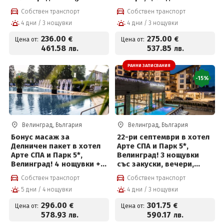
закуски, вечери,
детска анимация,
Собствен транспорт
Собствен транспорт
частичен масаж,
вътрешен и външен
4 дни / 3 нощувки
4 дни / 3 нощувки
вътрешен басейн с
басейн с минерална вода
минерална вода и СПА
и СПА пакет и Безплатно
236
.00
275
.00
€
€
Цена от:
Цена от:
пакет и Безплатно за
за деца до 12 г
461
.58
537
.85
лв.
лв.
деца до 12 г
РАННИ ЗАПИСВАНИЯ
-15%
Велинград, България
Велинград, България
Бонус масаж за
22-ри септември в хотел
Делничен пакет в хотел
Арте СПА и Парк 5*,
Арте СПА и Парк 5*,
Велинград! 3 нощувки
Велинград! 4 нощувки +
със закуски, вечери,
закуски, вечери,
празнична програма,СПА
Собствен транспорт
Собствен транспорт
частичен масаж,
пакет и Безплатно за
5 дни / 4 нощувки
4 дни / 3 нощувки
вътрешен и външен
деца до 12г на цени от
басейн с минерална вода
301.75 евро на човек
296
.00
301
.75
€
€
Цена от:
Цена от:
и СПА пакет и Безплатно
578
.93
590
.17
лв.
лв.
за деца до 12 г