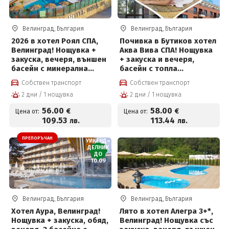
Велинград, България
Велинград, България
2026 в хотел Роял СПА,
Почивка в Бутиков хотел
Велинград! Нощувка +
Аква Вива СПА! Нощувка
закуска, вечеря, външен
+ закуска и вечеря,
басейн с минерална
басейн с топла
вода, термален басейн и
минерална вода и Уелнес
Собствен транспорт
Собствен транспорт
СПА пакет
пакет за 58 евро на
2 дни / 1 нощувка
2 дни / 1 нощувка
човек
56
.00
58
.00
€
€
Цена от:
Цена от:
109
.53
113
.44
лв.
лв.
ПРЕПОРЪЧАН
УИКЕНД=
ДЕЛНИК
ДО
10.09
Велинград, България
Велинград, България
Хотел Аура, Велинград!
Лято в хотел Алегра 3+*,
Нощувка + закуска, обяд,
Велинград! Нощувка със