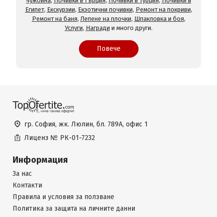
чужбина
,
Почивки в Гърция
,
Почивки в Турция
,
Почивки в
Египет
,
Екскурзии
,
Екзотични почивки
,
Ремонт на покриви
,
Ремонт на баня
,
Лепене на плочки
,
Шпакловка и боя
,
Услуги
,
Награди
и много други.
Повече
гр. София, жк. Люлин, бл. 789А, офис 1
Лиценз №
РК-01-7232
Информация
За нас
Контакти
Правила и условия за ползване
Политика за защита на личните данни