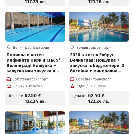
117
.35
121
.26
лв.
лв.
Велинград, България
Велинград, България
Почивка в хотел
2026 в хотел Елбрус
Инфинити Парк и СПА 5*,
Велинград! Нощувка +
Велинград! Нощувка +
закуска, обяд, вечеря, 3
закуска или закуска и
басейна с минерална
вечеря, вътрешни
вода, солен басейн на
Собствен транспорт
Собствен транспорт
термални басейни и СПА
цени от 62.50 € на човек
2 дни / 1 нощувка
2 дни / 1 нощувка
пакет
62
.50
62
.50
€
€
Цена от:
Цена от:
122
.24
122
.24
лв.
лв.