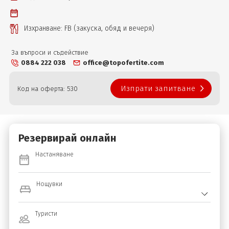
Изхранване: FB (закуска, обяд и вечеря)
За въпроси и съдействие
0884 222 038
office@topofertite.com
Изпрати запитване
Код на оферта: 530
Резервирай онлайн
Настаняване
Нощувки
Туристи