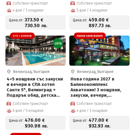
басейн, детска анимация
със закуски, премиум
Собствен транспорт
Собствен транспорт
и СПА център на цени от
вечери и ползване на
4 дни / 3 нощувки
5 дни / 4 нощувки
373.50 € на човек
СПА център
373
.50
459
.00
€
€
Цена от:
Цена от:
730
.50
897
.73
лв.
лв.
4=5 + БОНУСИ
РАННИ ЗАПИСВАНИЯ
-20%
Велинград, България
Велинград, България
4=5 нощувки със закуски
Нова година 2027 в
и вечери в СПА хотел
Балнеокомплекс
Санте 5*, Велинград +
Акватоник! 3 нощувки,
Подарък обяд, детска
закуски, вечери,
анимация, външен
Новогодишна вечеря с
Собствен транспорт
Собствен транспорт
басейн и СПА център на
напитки, брънч, DJ парти
6 дни / 5 нощувки
4 дни / 3 нощувки
цени от 476€ на човек и
и СПА център на цени от
Безплатно за дете до 10г
477 € на човек
476
.00
477
.00
€
€
Цена от:
Цена от:
930
.98
932
.93
лв.
лв.