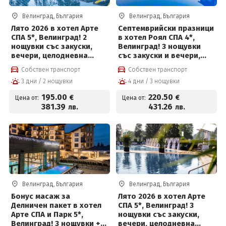
Велинград, България
Велинград, България
Лято 2026 в хотел Арте
Септемврийски празници
СПА 5*, Велинград! 2
в хотел Роял СПА 4*,
нощувки със закуски,
Велинград! 3 нощувки
вечери, целодневна
със закуски и вечери,
детска анимация,
детска анимация и СПА
Собствен транспорт
Собствен транспорт
вътрешен и външен
център на цени от 220.50
3 дни / 2 нощувки
4 дни / 3 нощувки
басейн с минерална вода
евро на човек
и СПА пакет и Безплатно
195
.00
220
.50
€
€
Цена от:
Цена от:
за деца до 12 г
381
.39
431
.26
лв.
лв.
Велинград, България
Велинград, България
Бонус масаж за
Лято 2026 в хотел Арте
Делничен пакет в хотел
СПА 5*, Велинград! 3
Арте СПА и Парк 5*,
нощувки със закуски,
Велинград! 3 нощувки +
вечери, целодневна