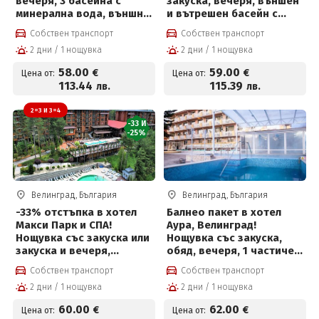
вечеря, 3 басейна с
закуска, вечеря, външен
минерална вода, външно
и вътрешен басейн с
джакузи, солен басейн и
минерална вода,
Собствен транспорт
Собствен транспорт
Уелнес зона на цена от
джакузи и СПА за 59 € на
2 дни / 1 нощувка
2 дни / 1 нощувка
58 €
човек
58
.00
59
.00
€
€
Цена от:
Цена от:
113
.44
115
.39
лв.
лв.
2=3 И 3=4
-33 И
-25%
Велинград, България
Велинград, България
-33% отстъпка в хотел
Балнео пакет в хотел
Макси Парк и СПА!
Аура, Велинград!
Нощувка със закуска или
Нощувка със закуска,
закуска и вечеря,
обяд, вечеря, 1 частичен
външни и вътрешни
масаж, 2 физиотерапии,
Собствен транспорт
Собствен транспорт
басейни с минерална
вътрешен и външен
2 дни / 1 нощувка
2 дни / 1 нощувка
вода, джакузи, топила и
басейн с лечебна
Уелнес и Безплатно за
минерална вода и СПА
60
.00
62
.00
€
€
Цена от:
Цена от:
деца до 12г
център за 62 € на човек