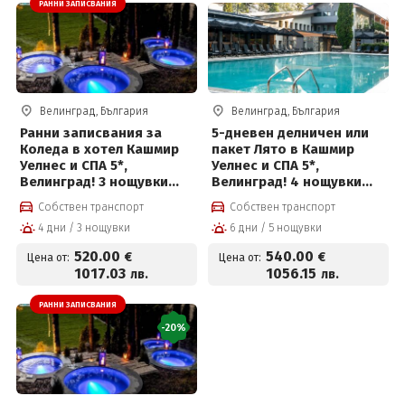
РАННИ ЗАПИСВАНИЯ
Велинград, България
Велинград, България
Ранни записвания за
5-дневен делничен или
Коледа в хотел Кашмир
пакет Лято в Кашмир
Уелнес и СПА 5*,
Уелнес и СПА 5*,
Велинград! 3 нощувки
Велинград! 4 нощувки
със закуски, премиум
със закуски, премиум
Собствен транспорт
Собствен транспорт
вечери, празнична
вечери и ползване на
4 дни / 3 нощувки
6 дни / 5 нощувки
вечеря с програма и СПА
СПА център
център
520
.00
540
.00
€
€
Цена от:
Цена от:
1017
.03
1056
.15
лв.
лв.
РАННИ ЗАПИСВАНИЯ
-20%