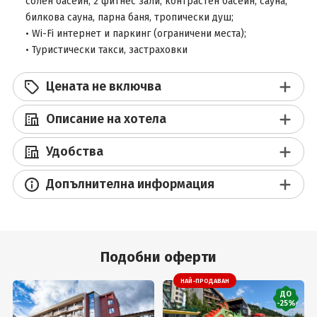
солен басейн, 2 фитнес зали, контрастен басейн, сауна,
билкова сауна, парна баня, тропически душ;
• Wi-Fi интернет и паркинг (ограничени места);
• Туристически такси, застраховки
Цената не включва
Описание на хотела
Удобства
Допълнителна информация
Подобни оферти
НАЙ-ПРОДАВАН
ДО
-25%