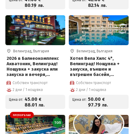
и солна стая за 42 евро
80
.19
82
.14
лв.
лв.
на човек на ден
Велинград, България
Велинград, България
2026 в Балнеокомплекс
Хотел Вела Хилс 4*,
Акватоник, Велинград!
Велинград! Нощувка +
Нощувка + закуска или
закуска, външен и
закуска и вечеря,
вътрешен басейн,
вътрешен и външен
джакузи и СПА пакет на
Собствен транспорт
Собствен транспорт
акватоничен басейн и
цени от 50 евро на човек
2 дни / 1 нощувка
2 дни / 1 нощувка
Уелнес пакет на цени от
45 евро на човек
45
.00
50
.00
€
€
Цена от:
Цена от:
88
.01
97
.79
лв.
лв.
ПРЕПОРЪЧАН
ТОП