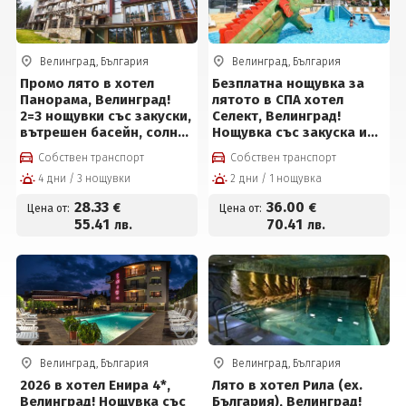
Велинград, България
Велинград, България
Промо лято в хотел
Безплатна нощувка за
Панорама, Велинград!
лятото в СПА хотел
2=3 нощувки със закуски,
Селект, Велинград!
вътрешен басейн, солна
Нощувка със закуска и
стая и сауна за 85 евро
вечеря + обяд* или на All
Собствен транспорт
Собствен транспорт
на човек
inclusive light, вътрешен
4 дни / 3 нощувки
2 дни / 1 нощувка
басейн с полу-
олимпийски размери с
28
.33
36
.00
€
€
Цена от:
Цена от:
минерална вода, външен
55
.41
70
.41
лв.
лв.
детски мини Аквапарк на
цени от 36 € на човек
Велинград, България
Велинград, България
2026 в хотел Енира 4*,
Лято в хотел Рила (ех.
Велинград! Нощувка със
България), Велинград!