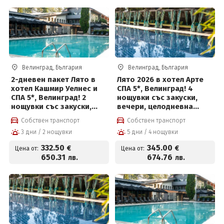
Велинград, България
Велинград, България
2-дневен пакет Лято в
Лято 2026 в хотел Арте
хотел Кашмир Уелнес и
СПА 5*, Велинград! 4
СПА 5*, Велинград! 2
нощувки със закуски,
нощувки със закуски,
вечери, целодневна
премиум вечери и
детска анимация,
Собствен транспорт
Собствен транспорт
ползване на СПА център
вътрешен и външен
3 дни / 2 нощувки
5 дни / 4 нощувки
басейн с минерална вода
и СПА пакет и Безплатно
332
.50
345
.00
€
€
Цена от:
Цена от:
за деца до 12 г
650
.31
674
.76
лв.
лв.