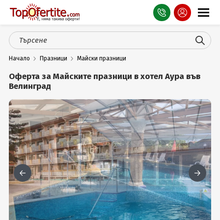
Оферти
Начало
Празници
Майски празници
СПА
Оферта за Майските празници в хотел Аура във
Планина
Велинград
Море
Чужбина
Празници
Турция
Гърция
Услуги