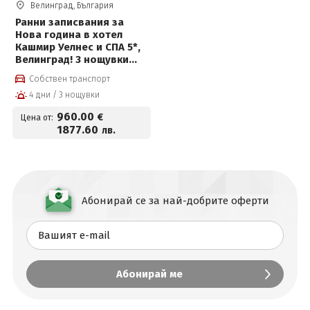
Велинград, България
Ранни записвания за
Нова година в хотел
Кашмир Уелнес и СПА 5*,
Велинград! 3 нощувки
със закуски, премиум
Собствен транспорт
вечери, празнична
4 дни / 3 нощувки
новогодишна вечеря с
програма и СПА пакет
960
.00
€
Цена от:
1877
.60
лв.
Абонирай се за най-добрите оферти