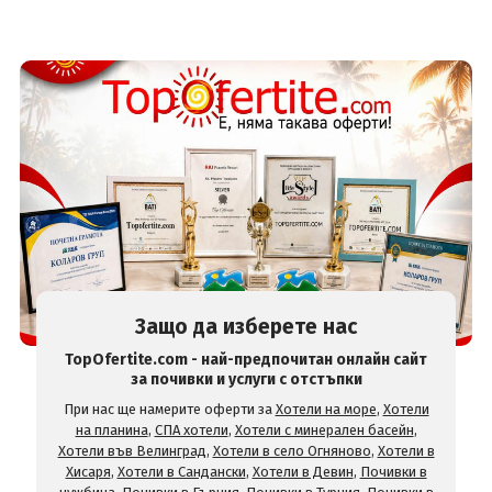
Защо да изберете нас
TopOfertite.com - най-предпочитан онлайн сайт
за почивки и услуги с отстъпки
При нас ще намерите оферти за
Хотели на море
,
Хотели
на планина
,
СПА хотели
,
Хотели с минерален басейн
,
Хотели във Велинград
,
Хотели в село Огняново
,
Хотели в
Хисаря
,
Хотели в Сандански
,
Хотели в Девин
,
Почивки в