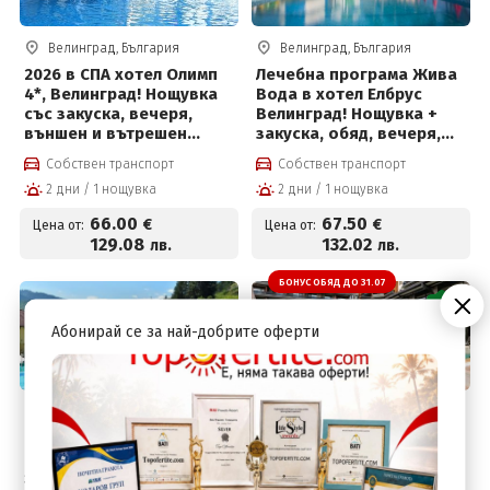
Велинград, България
Велинград, България
2026 в СПА хотел Олимп
Лечебна програма Жива
4*, Велинград! Нощувка
Вода в хотел Елбрус
със закуска, вечеря,
Велинград! Нощувка +
външен и вътрешен
закуска, обяд, вечеря,
басейн с минерална вода
лекарски преглед, 3
Собствен транспорт
Собствен транспорт
и СПА пакет на цени от
процедури на ден, 4
2 дни / 1 нощувка
2 дни / 1 нощувка
66 € на човек
басейна с минерална
вода и СПА център на
66
.00
67
.50
€
€
Цена от:
Цена от:
цени от 67.50 € на човек
129
.08
132
.02
лв.
лв.
БОНУС ОБЯД ДО 31.07
-20%
Абонирай се за най-добрите оферти
Велинград, България
Велинград, България
Почивка в Гранд Хотел
Подарък обяд в СПА
Велинград 5*! Нощувка +
хотел Санте! Нощувка +
закуска, вечеря, Уелнес
закуска, вечеря, външен