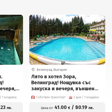
Велинград, България
х.
Лято в хотел Зора,
д!
Велинград! Нощувка със
вечеря,
закуска и вечеря, външен
сейн и
басейн с детска част, мини
2 дни / 1 нощувка
Собствен транспорт
2 дни / 1 нощувка
футболно и волейболно
игрище, билярд и тенис на
.23
41
.00
/
80
.19
лв.
€
лв.
Цена от: