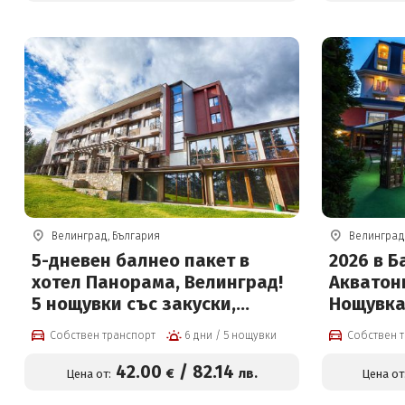
на цени 
Велинград, България
Велинград
5-дневен балнео пакет в
2026 в 
хотел Панорама, Велинград!
Акватон
5 нощувки със закуски,
Нощувка
вечери, лекарски преглед, 2
закуска 
Собствен транспорт
6 дни / 5 нощувки
Собствен 
физиотерапевтични
и външе
процедури на ден, басейн с
басейн и
42
.00
/
82
.14
€
лв.
Цена от:
Цена от
минерална вода и солна стая
цени от 