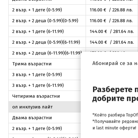
2 възр. + 1 дете (0-5.99)
116
.00
€ / 226
.88
лв.
2 възр. + 2 деца (0-5.99)(0-5.99)
116
.00
€ / 226
.88
лв.
2 възр. + 1 дете (6-11.99)
144
.00
€ / 281
.64
лв.
2 възр. + 2 деца (0-5.99)(6-11.99)
144
.00
€ / 281
.64
лв.
2 възр. + 2 деца (6-11.99)(6-11.99)
172
.00
€ / 336
.40
лв.
Абонирай се за 
Трима възрастни
174
.00
€ / 340
.31
лв.
3 възр. + 1 дете (0-5.99)
174
.00
€ / 340
.31
лв.
3 възр. + 1 дете (6-11.99)
202
.00
€ / 395
.08
лв.
Разберете 
Четирима възрастни
232
.00
€ / 453
.75
лв.
добрите пр
ол инклузив лайт
стандартна стая
*Който разбира TopOfe
Двама възрастни
132
.00
€ / 258
.17
лв.
*Получавайте редовн
и last minute оферти!
2 възр. + 1 дете (0-5.99)
132
.00
€ / 258
.17
лв.