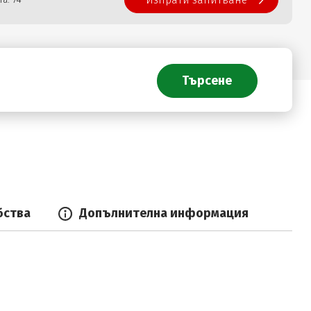
Изпрати запитване
бства
Допълнителна информация