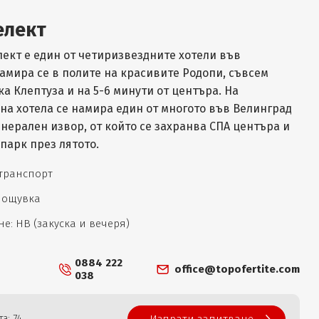
елект
лект е един от четиризвездните хотели във
амира се в полите на красивите Родопи, съвсем
ка Клептуза и на 5-6 минути от центъра. На
на хотела се намира един от многото във Велинград
нерален извор, от който се захранва СПА центъра и
парк през лятото.
 транспорт
 нощувка
е: НВ (закуска и вечеря)
0884 222
office@topofertite.com
038
а: 74