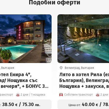
Подобни оферти
, България
Велинград, България
отел Енира 4*,
Лято в хотел Рила (е
ад! Нощувка със
България), Велингра
 вечеря*, + БОНУС 3
Нощувка + закуска, 
и, 2 басейна с
топъл минерален ба
транспорт
2 дни / 1 нощувка
Собствен транспорт
на вода, детски
СПА пакет
джакузи и СПА пакет
38
.50
/
75
.30
40
.00
/
78
€
лв.
€
:
Цена от: