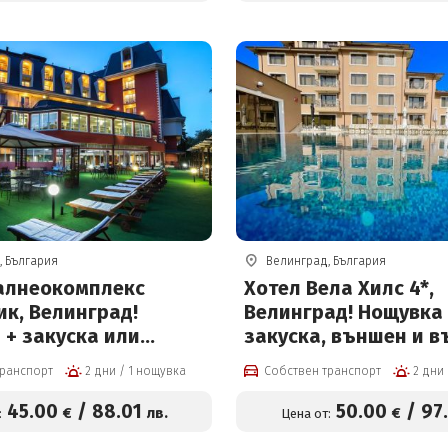
от 38.50 € на човек
, България
Велинград, България
Балнеокомплекс
Хотел Вела Хилс 4*,
ик, Велинград!
Велинград! Нощувка
 + закуска или
закуска, външен и 
и вечеря, вътрешен
басейн, джакузи и С
транспорт
2 дни / 1 нощувка
Собствен транспорт
н акватоничен
на цени от 50 евро н
 Уелнес пакет на
45
.00
/
88
.01
50
.00
/
97
€
лв.
€
:
Цена от:
45 евро на човек