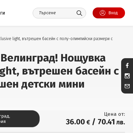
уги
Вход
lusive light, вътрешен басейн с полу-олимпийски размери с
, Велинград! Нощувка
light, вътрешен басейн с
шен детски мини
Цена от:
град,
36
.00
/
70
.41
€
лв.
рия