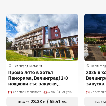
Велинград, България
Велинград
Промо лято в хотел
2026 в х
Панорама, Велинград! 2=3
Велингр
нощувки със закуски,
закуска,
вътрешен басейн, солна стая
процедур
Собствен транспорт
4 дни / 3 нощувки
Собствен 
и сауна за 85 евро на човек
минерал
басейн, 
28
.33
/
55
.41
€
лв.
Цена от:
Цена от