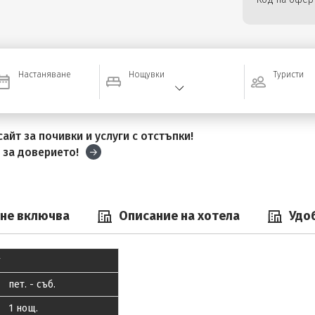
Настаняване
Нощувки
Туристи
айт за почивки и услуги с отстъпки!
и
за доверието!
 не включва
Описание на хотела
Удо
пeт. - съб.
1 нощ.