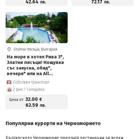
42
.64
72
.17
лв.
лв.
Златни пясъци, България
На море в хотел Рива 3*,
Златни пясъци! Нощувка
със закуска, обяд*,
вечеря* или на All
Inclusive light+ голям
Собствен транспорт
плувен басейн 800 кв.м,
2 дни / 1 нощувка
детски басейн с
пързалка, детска
32
.00
€
Цена от:
площадка, спортно
62
.59
лв.
игрище на цени от 32 €
на човек
Популярни курорти на Черноморието
Българското Черноморие предлага дестинации за всеки