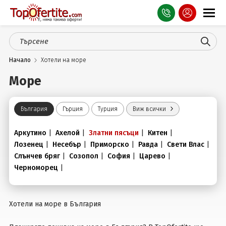
Оферти
Начало
Хотели на море
СПА
Море
Планина
Море
България
Гърция
Турция
Виж всички
Чужбина
Аркутино
|
Ахелой
|
Златни пясъци
|
Китен
|
Лозенец
|
Несебър
|
Приморско
|
Равда
|
Свети Влас
|
Празници
Слънчев бряг
|
Созопол
|
София
|
Царево
|
Черноморец
|
Турция
Гърция
Хотели на море в България
Услуги