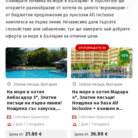
Планирате почивка на море в България? В TopOfertite ще
откриете разнообразие от хотели по цялото Черноморие –
от бюджетни предложения до луксозни All Inclusive
Вход
комплекси на първа линия. Независимо дали търсите
спокойствие или забавление, тук ще намерите най-добрите
оферти за море в България на отлични цени.
ОТСТЪПКА ДО 15.06
-10%
Златни пясъци, България
Златни пясъци, България
На море в хотел
На море в хотел Мадара
Амбасадор 3*, Златни
4*, Златни пясъци!
пясъци на първа линия!
Нощувка на база All
Нощувка със закуска,
inclusive + външен и
вечеря* или All inclusive
вътрешен отопляем
Собствен транспорт
Собствен транспорт
+ външен басейн,
басейн, анимация за
2 дни / 1 нощувка
2 дни / 1 нощувка
паркинг и Безплатно за
деца и възрастни +
дете до 12 г на цени от
Безплатно за дете до 12г
21
.80
36
.90
€
€
Цена от:
Цена от:
21.80 € на човек
на цени от 36.90 €