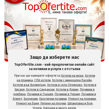
Защо да изберете нас
TopOfertite.com - най-предпочитан онлайн сайт
за почивки и услуги с отстъпки
При нас ще намерите оферти за
Хотели на море
,
Хотели
на планина
,
СПА хотели
,
Хотели с минерален басейн
,
Хотели във Велинград
,
Хотели в село Огняново
,
Хотели в
Хисаря
,
Хотели в Сандански
,
Хотели в Девин
,
Почивки в
чужбина
,
Почивки в Гърция
,
Почивки в Турция
,
Почивки в
Египет
,
Екскурзии
,
Екзотични почивки
,
Ремонт на покриви
,
Ремонт на баня
,
Лепене на плочки
,
Шпакловка и боя
,
Услуги
,
Награди
и много други.