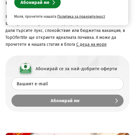
Изберете своята морска почивка сега!
хотели на море
Разгледайте всички актуални оферти за
в
Моля, прочетете нашата
Политика за поверителност
България и изберете най-подходящата за вас. Независимо
дали търсите лукс, спокойствие или бюджетна ваканция, в
TopOfertite ще откриете идеалната почивка. А може да
прочетете и нашата статия в блога
С деца на море
Абонирай се за най-добрите оферти