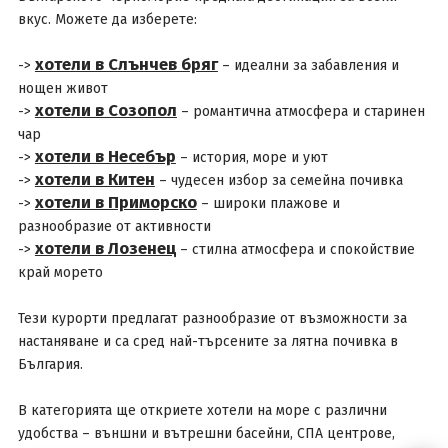
вкус. Можете да изберете:
хотели в Слънчев бряг
->
– идеални за забавления и
нощен живот
хотели в Созопол
->
– романтична атмосфера и старинен
чар
хотели в Несебър
->
– история, море и уют
хотели в Китен
->
– чудесен избор за семейна почивка
хотели в Приморско
->
– широки плажове и
разнообразие от активности
хотели в Лозенец
->
– стилна атмосфера и спокойствие
край морето
Тези курорти предлагат разнообразие от възможности за
настаняване и са сред най-търсените за лятна почивка в
България.
В категорията ще откриете хотели на море с различни
удобства – външни и вътрешни басейни, СПА центрове,