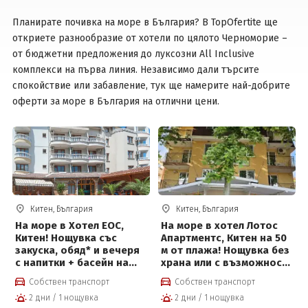
Планирате почивка на море в България? В TopOfertite ще
Вход
откриете разнообразие от хотели по цялото Черноморие –
от бюджетни предложения до луксозни All Inclusive
комплекси на първа линия. Независимо дали търсите
спокойствие или забавление, тук ще намерите най-добрите
оферти за море в България на отлични цени.
Китен, България
Китен, България
На море в Хотел ЕОС,
На море в хотел Лотос
Китен! Нощувка със
Апартментс, Китен на 50
закуска, обяд* и вечеря
м от плажа! Нощувка без
с напитки + басейн на
храна или с възможност
цени от 23 евро на човек
за закуска, обяд*,
Собствен транспорт
Собствен транспорт
вечеря* + външен
2 дни / 1 нощувка
2 дни / 1 нощувка
басейн на цени от 30 €