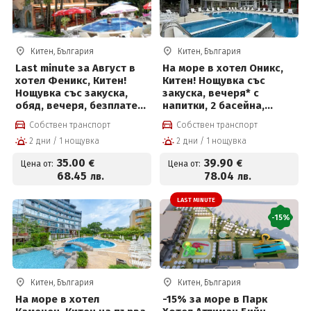
Китен, България
Китен, България
Last minute за Август в
На море в хотел Оникс,
хотел Феникс, Китен!
Китен! Нощувка със
Нощувка със закуска,
закуска, вечеря* с
обяд, вечеря, безплатен
напитки, 2 басейна,
паркинг и басейн за 35 €
джакузи, детска
Собствен транспорт
Собствен транспорт
на човек
анимация, фитнес, сауна
2 дни / 1 нощувка
2 дни / 1 нощувка
35
.00
39
.90
€
€
Цена от:
Цена от:
68
.45
78
.04
лв.
лв.
LAST MINUTE
-15%
Китен, България
Китен, България
На море в хотел
-15% за море в Парк