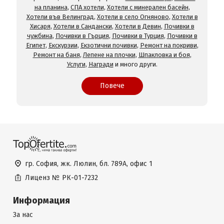
на планина
,
СПА хотели
,
Хотели с минерален басейн
,
Хотели във Велинград
,
Хотели в село Огняново
,
Хотели в
Хисаря
,
Хотели в Сандански
,
Хотели в Девин
,
Почивки в
чужбина
,
Почивки в Гърция
,
Почивки в Турция
,
Почивки в
Египет
,
Екскурзии
,
Екзотични почивки
,
Ремонт на покриви
,
Ремонт на баня
,
Лепене на плочки
,
Шпакловка и боя
,
Услуги
,
Награди
и много други.
Повече
гр. София, жк. Люлин, бл. 789А, офис 1
Лиценз №
РК-01-7232
Информация
За нас