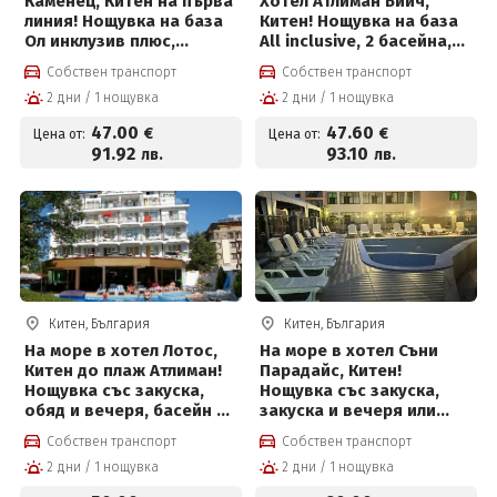
Каменец, Китен на първа
Хотел Атлиман Бийч,
линия! Нощувка на база
Китен! Нощувка на база
Ол инклузив плюс,
All inclusive, 2 басейна,
външен басейн и
анимация за деца и
Собствен транспорт
Собствен транспорт
Безплатно за дете до 12г
възрастни и Безплатно
2 дни / 1 нощувка
2 дни / 1 нощувка
за деца до 12 г на цени
от 47.60 € на човек
47
.00
47
.60
€
€
Цена от:
Цена от:
91
.92
93
.10
лв.
лв.
Китен, България
Китен, България
На море в хотел Лотос,
На море в хотел Съни
Китен до плаж Атлиман!
Парадайс, Китен!
Нощувка със закуска,
Нощувка със закуска,
обяд и вечеря, басейн и
закуска и вечеря или
паркинг на цени от 50 €
пълен пансион + паркинг
Собствен транспорт
Собствен транспорт
на човек
и външен басейн на цени
2 дни / 1 нощувка
2 дни / 1 нощувка
от 20 € на човек