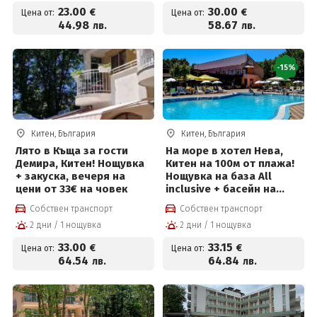
на човек
23
.00
30
.00
€
€
Цена от:
Цена от:
44
.98
58
.67
лв.
лв.
-15%
Китен, България
Китен, България
Лято в Къща за гости
На море в хотел Нева,
Демира, Китен! Нощувка
Китен на 100м от плажа!
+ закуска, вечеря на
Нощувка на база All
цени от 33€ на човек
inclusive + басейн на
цени от 33,15 евро на
Собствен транспорт
Собствен транспорт
човек
2 дни / 1 нощувка
2 дни / 1 нощувка
33
.00
33
.15
€
€
Цена от:
Цена от:
64
.54
64
.84
лв.
лв.