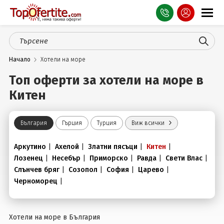
Оферти
Начало
Хотели на море
СПА
Топ оферти за хотели на море в
Планина
Китен
Море
България
Гърция
Турция
Виж всички
Чужбина
Аркутино
|
Ахелой
|
Златни пясъци
|
Китен
|
Празници
Лозенец
|
Несебър
|
Приморско
|
Равда
|
Свети Влас
|
Слънчев бряг
|
Созопол
|
София
|
Царево
|
Турция
Черноморец
|
Гърция
Услуги
Хотели на море в България