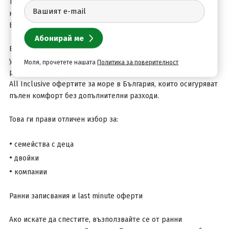
Тези курорти предлагат разнообразие от възможности за
настаняване и са сред най-търсените за лятна почивка в
България.
В категорията ще откриете хотели на море с различни
удобства – външни и вътрешни басейни, СПА центрове,
Моля, прочетете нашата
Политика за поверителност
ресторанти, детски зони и анимация. Особено популярни са
All Inclusive офертите за море в България, които осигуряват
пълен комфорт без допълнителни разходи.
Това ги прави отличен избор за:
•
семейства с деца
•
двойки
•
компании
Ранни записвания и last minute оферти
Ако искате да спестите, възползвайте се от ранни