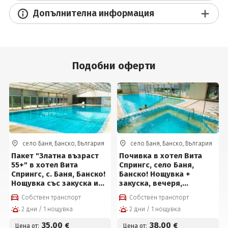
Допълнителна информация
Подобни оферти
село Баня, Банско, България
село Баня, Банско, България
Пакет "Златна възраст
Почивка в хотел Вита
55+" в хотел Вита
Спрингс, село Баня,
Спрингс, с. Баня, Банско!
Банско! Нощувка +
Нощувка със закуска и
закуска, вечеря,
вечеря + Минерални
вътрешен топъл
Собствен транспорт
Собствен транспорт
басейни и СПА пакет за
минерален басейн,
2 дни / 1 нощувка
2 дни / 1 нощувка
35 € на човек
джакузи и СПА пакет на
цени от 38 евро на
35
.00
38
.00
€
€
Цена от:
Цена от: