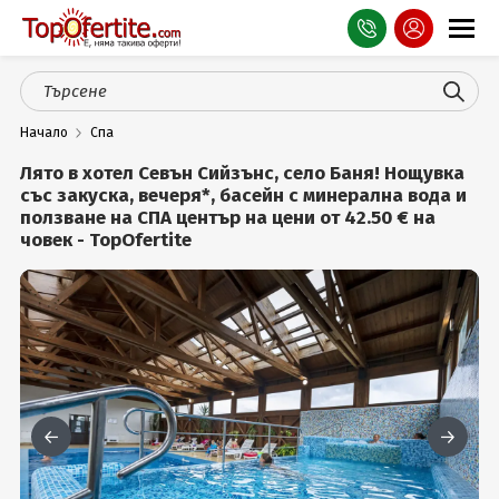
Оферти
Начало
Спа
СПА
Лято в хотел Севън Сийзънс, село Баня! Нощувка
Планина
със закуска, вечеря*, басейн с минерална вода и
ползване на СПА център на цени от 42.50 € на
човек - TopOfertite
Море
Чужбина
Празници
Турция
Гърция
Услуги