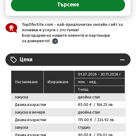
TopOfertite.com - най-предпочитан онлайн сайт за
почивки и услуги с отстъпки!
Благодарим на нашите клиенти и партньори
за доверието!
Цени
01.07.2026 - 30.11.2026 г
Настаняване
Изхранване
пон. - нед.
1 нощ.
закуска
двойна стая
Двама възрастни
85
.00
€ / 166
.25
лв.
закуска и вечеря
двойна стая
Двама възрастни
115
.00
€ / 224
.92
лв.
закуска
студио
Двама възрастни
90
.00
€ / 176
.02
лв.