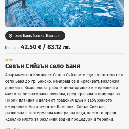
Вход
село Баня, Банско, България
42
.50
/
83
.12
€
лв.
Цена от:
Севън Сийзън село Баня
Апартаментен Комплекс Севън Сийзънс е един от хотелите в
село Баня до гр. Банско, намиращ се в красивата Разложка
долината. Комплексът работи целогодишно и е идеалното
място за релаксираща почивка, сред красивата природа на
Пирин планина и далеч от градския шум и забързаното
ежедневие. Апартаментен Комплекс Севън Сийзънс
разполага с геотермална минерална вода, което го прави
идеално място за различни водни процедури и терапии.