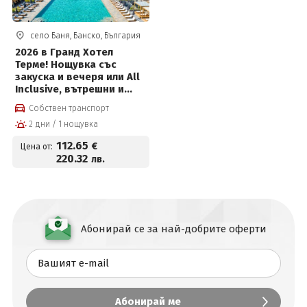
село Баня, Банско, България
2026 в Гранд Хотел
Терме! Нощувка със
закуска и вечеря или All
Inclusive, вътрешни и
външни басейни с топла
Собствен транспорт
минерална вода, FUN
2 дни / 1 нощувка
Park Therme, Уелнес
пакет и Безплатно за
112
.65
€
Цена от:
деца до 12г
220
.32
лв.
Абонирай се за най-добрите оферти