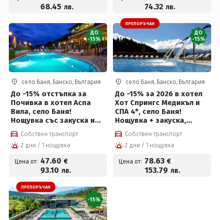
човек
68
.45
74
.32
лв.
лв.
ПРЕПОРЪЧАН
ДО
ДО
-15%
-15%
село Баня, Банско, България
село Баня, Банско, България
До -15% отстъпка за
До -15% за 2026 в хотел
Почивка в хотел Аспа
Хот Спрингс Медикъл и
Вила, село Баня!
СПА 4*, село Баня!
Нощувка със закуска и
Нощувка + закуска,
вечеря, външен басейн с
вечеря, вътрешен и
Собствен транспорт
Собствен транспорт
минерална вода и спа
външен басейн с
2 дни / 1 нощувка
2 дни / 1 нощувка
център на цени от 47.60
минерална вода и Уелнес
евро на човек
пакет
47
.60
78
.63
€
€
Цена от:
Цена от:
93
.10
153
.79
лв.
лв.
ПРЕПОРЪЧАН
-15%