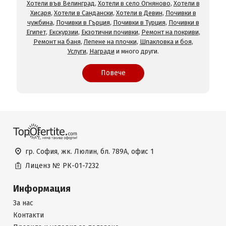
Хотели във Велинград
,
Хотели в село Огняново
,
Хотели в
Хисаря
,
Хотели в Сандански
,
Хотели в Девин
,
Почивки в
чужбина
,
Почивки в Гърция
,
Почивки в Турция
,
Почивки в
Египет
,
Екскурзии
,
Екзотични почивки
,
Ремонт на покриви
,
Ремонт на баня
,
Лепене на плочки
,
Шпакловка и боя
,
Услуги
,
Награди
и много други.
Повече
гр. София, жк. Люлин, бл. 789А, офис 1
Лиценз №
РК-01-7232
Информация
За нас
Контакти