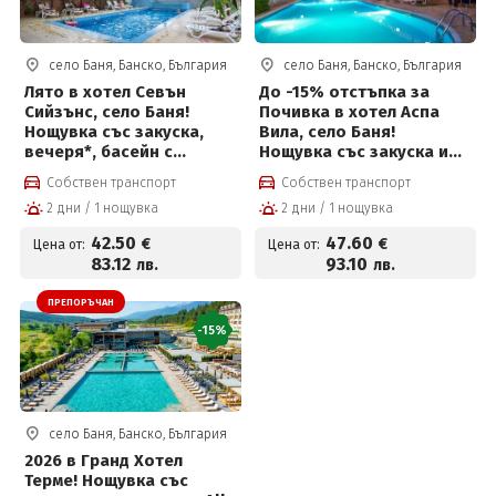
село Баня, Банско, България
село Баня, Банско, България
Лято в хотел Севън
До -15% отстъпка за
Сийзънс, село Баня!
Почивка в хотел Аспа
Нощувка със закуска,
Вила, село Баня!
вечеря*, басейн с
Нощувка със закуска и
минерална вода и
вечеря, външен басейн с
Собствен транспорт
Собствен транспорт
ползване на СПА център
минерална вода и спа
2 дни / 1 нощувка
2 дни / 1 нощувка
на цени от 42.50 € на
център на цени от 47.60
човек
евро на човек
42
.50
47
.60
€
€
Цена от:
Цена от:
83
.12
93
.10
лв.
лв.
ПРЕПОРЪЧАН
-15%
село Баня, Банско, България
2026 в Гранд Хотел
Терме! Нощувка със