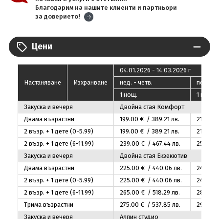
Благодарим на нашите клиенти и партньори
за доверието!
Цени
04.01.2026 - 14.03.2026 г
Настаняване
Изхранване
нед. - четв.
пeт. - с
1 нощ.
1 нощ.
Закуска и вечеря
Двойна стая Комфорт
Двама възрастни
199
.00
€ / 389
.21
лв.
219
.00
€
2 възр. + 1 дете (0-5.99)
199
.00
€ / 389
.21
лв.
219
.00
€
2 възр. + 1 дете (6-11.99)
239
.00
€ / 467
.44
лв.
259
.00
Закуска и вечеря
Двойна стая Екзекютив
Двама възрастни
225
.00
€ / 440
.06
лв.
249
.00
2 възр. + 1 дете (0-5.99)
225
.00
€ / 440
.06
лв.
249
.00
2 възр. + 1 дете (6-11.99)
265
.00
€ / 518
.29
лв.
289
.00
Трима възрастни
275
.00
€ / 537
.85
лв.
299
.00
Закуска и вечеря
Алпин студио