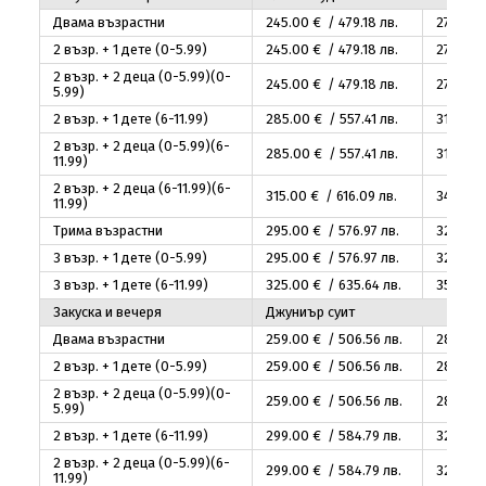
Двама възрастни
245
.00
€ / 479
.18
лв.
270
.00
2 възр. + 1 дете (0-5.99)
245
.00
€ / 479
.18
лв.
270
.00
2 възр. + 2 деца (0-5.99)(0-
245
.00
€ / 479
.18
лв.
270
.00
5.99)
2 възр. + 1 дете (6-11.99)
285
.00
€ / 557
.41
лв.
310
.00
€
2 възр. + 2 деца (0-5.99)(6-
285
.00
€ / 557
.41
лв.
310
.00
€
11.99)
2 възр. + 2 деца (6-11.99)(6-
315
.00
€ / 616
.09
лв.
340
.00
11.99)
Трима възрастни
295
.00
€ / 576
.97
лв.
320
.00
3 възр. + 1 дете (0-5.99)
295
.00
€ / 576
.97
лв.
320
.00
3 възр. + 1 дете (6-11.99)
325
.00
€ / 635
.64
лв.
350
.00
Закуска и вечеря
Джуниър суит
Двама възрастни
259
.00
€ / 506
.56
лв.
280
.00
2 възр. + 1 дете (0-5.99)
259
.00
€ / 506
.56
лв.
280
.00
2 възр. + 2 деца (0-5.99)(0-
259
.00
€ / 506
.56
лв.
280
.00
5.99)
2 възр. + 1 дете (6-11.99)
299
.00
€ / 584
.79
лв.
320
.00
2 възр. + 2 деца (0-5.99)(6-
299
.00
€ / 584
.79
лв.
320
.00
11.99)