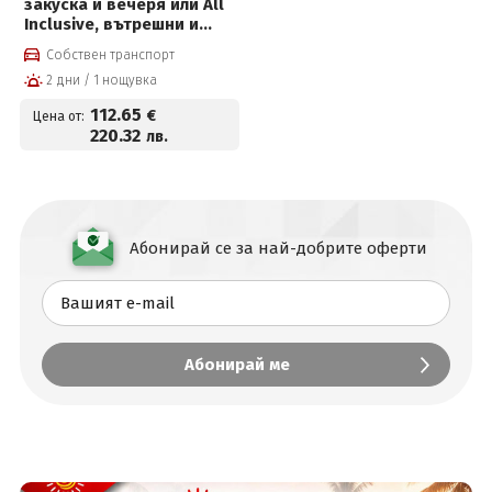
закуска и вечеря или All
Inclusive, вътрешни и
външни басейни с топла
Собствен транспорт
минерална вода, FUN
2 дни / 1 нощувка
Park Therme, Уелнес
пакет и Безплатно за
112
.65
€
Цена от:
деца до 12г
220
.32
лв.
Абонирай се за най-добрите оферти