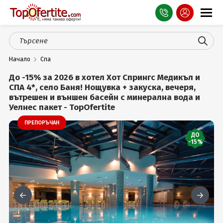
Оферти
Начало
Спа
СПА
До -15% за 2026 в хотел Хот Спрингс Медикъл и
Планина
СПА 4*, село Баня! Нощувка + закуска, вечеря,
вътрешен и външен басейн с минерална вода и
Уелнес пакет - TopOfertite
Море
ПРЕПОРЪЧАН
Чужбина
ДО
-15%
Празници
Турция
Гърция
Услуги