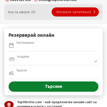
Изпрати запитване
Код на оферта: 237
Резервирай онлайн
Настаняване
Нощувки
Туристи
TopOfertite.com - най-предпочитан онлайн сайт за
почивки и услуги с отстъпки!