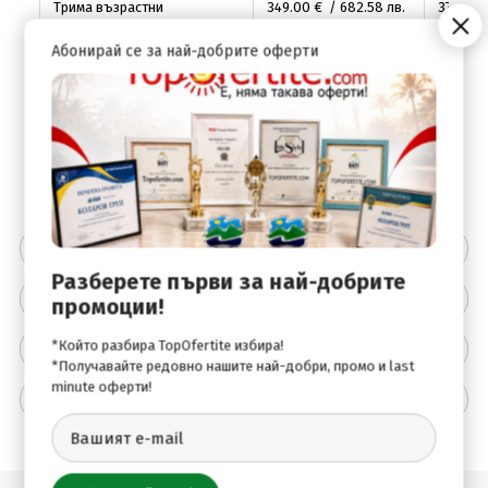
Трима възрастни
349
.00
€ / 682
.58
лв.
375
.00
€
3 възр. + 1 дете (0-5.99)
349
.00
€ / 682
.58
лв.
375
.00
€
Абонирай се за най-добрите оферти
3 възр. + 1 дете (6-11.99)
379
.00
€ / 741
.26
лв.
405
.00
Закуска и вечеря
Къща с три спални
6 възр.
555
.00
€ / 1085
.49
лв.
596
.00
Цената включва
Разберете първи за най-добрите
Цената не включва
промоции!
Описание на хотела
*Който разбира TopOfertite избира!
*Получавайте редовно нашите най-добри, промо и last
minute оферти!
Допълнителна информация