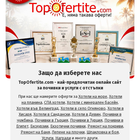
Защо да изберете нас
TopOfertite.com - най-предпочитан онлайн сайт
за почивки и услуги с отстъпки
При нас ще намерите оферти за
Хотели на море
,
Хотели
на планина
,
СПА хотели
,
Хотели с минерален басейн
,
Хотели във Велинград
,
Хотели в село Огняново
,
Хотели в
Хисаря
,
Хотели в Сандански
,
Хотели в Девин
,
Почивки в
чужбина
,
Почивки в Гърция
,
Почивки в Турция
,
Почивки в
Египет
,
Екскурзии
,
Екзотични почивки
,
Ремонт на покриви
,
Ремонт на баня
,
Лепене на плочки
,
Шпакловка и боя
,
Услуги
,
Награди
и много други.