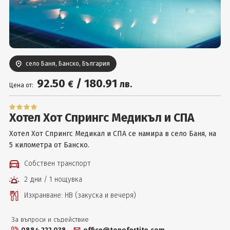
Вход
село Баня, Банско, България
92
.50
/
180
.91
€
лв.
Цена от:
Хотел Хот Спрингс Медикъл и СПА
Хотел Хот Спрингс Медикал и СПА се намира в село Баня, на
5 километра от Банско.
Собствен транспорт
2 дни / 1 нощувка
Изхранване: НВ (закуска и вечеря)
За въпроси и съдействие
0884 222 038
office@topofertite.com