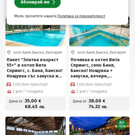
Подобни оферти
Моля, прочетете нашата
Политика за поверителност
село Баня, Банско, България
село Баня, Банско, България
Пакет "Златна възраст
Почивка в хотел Вита
55+" в хотел Вита
Спрингс, село Баня,
Спрингс, с. Баня, Банско!
Банско! Нощувка +
Нощувка със закуска и
закуска, вечеря,
вечеря + Минерални
вътрешен топъл
Собствен транспорт
Собствен транспорт
басейни и СПА пакет за
минерален басейн,
2 дни / 1 нощувка
2 дни / 1 нощувка
35 € на човек
джакузи и СПА пакет на
цени от 38 евро на
35
.00
38
.00
€
€
Цена от:
Цена от:
човек
68
.45
74
.32
лв.
лв.
ДО
-15%