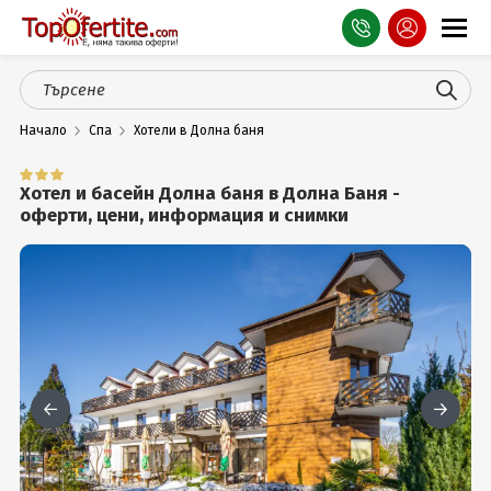
Оферти
Начало
Спа
Хотели в Долна баня
СПА
Планина
Хотел и басейн Долна баня в Долна Баня -
оферти, цени, информация и снимки
Море
Чужбина
Празници
Турция
Гърция
Услуги