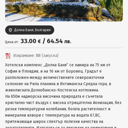
Вход
Долна Баня, България
33
.00
/
64
.54
€
лв.
Цена от:
Изхранване: ВВ (закуска)
Хотелски комплекс „Долна Баня” се намира на 75 км от
София и Пловдив, и на 16 км от Боровец. Градът е
разположен между величествените североизточни
склонове на Рила планина и Ихтиманска Средна гора, в
живописната Долнобанско-Костенска котловина.
На 650м надморска височина природата е съчетала
кристално чист въздух с висока отрицателна йонизация, без
резки температурни колебания, богата растителност и
минерални извори с температура на водата 67,8С,
притежаващи широк спектър полезни качества на
акратотермите. Използва се за лекуване на ревматични и