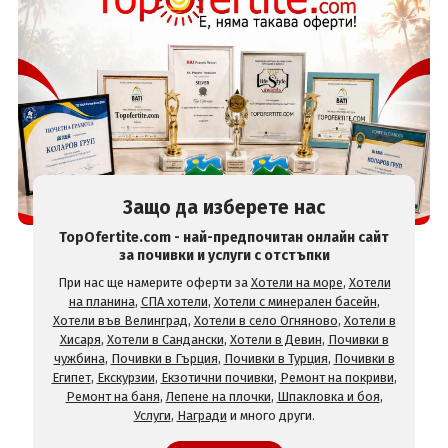
Защо да изберете нас
TopOfertite.com - най-предпочитан онлайн сайт
за почивки и услуги с отстъпки
При нас ще намерите оферти за
Хотели на море
,
Хотели
на планина
,
СПА хотели
,
Хотели с минерален басейн
,
Хотели във Велинград
,
Хотели в село Огняново
,
Хотели в
Хисаря
,
Хотели в Сандански
,
Хотели в Девин
,
Почивки в
чужбина
,
Почивки в Гърция
,
Почивки в Турция
,
Почивки в
Египет
,
Екскурзии
,
Екзотични почивки
,
Ремонт на покриви
,
Ремонт на баня
,
Лепене на плочки
,
Шпакловка и боя
,
Услуги
,
Награди
и много други.