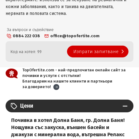
кожни заболявания, както и такива на двигателната,
нервната и половата система.
За въпроси и съдействие
0884 222 038
office@topofertite.com
Изпрати запитване
Код на хотел: 99
TopOfertite.com - най-предпочитан онлайн сайт за
почивки и услуги с отстъпки!
Благодарим на нашите клиенти и партньори
за доверието!
Цени
Почивка в хотел Долна Баня, гр. Долна Баня!
Нощувка със закуска, външен басейн и
джакузи с минерална вода, вътрешна Релакс