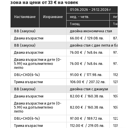
зона на цени от 33 € на човек
01.06.2026 - 29.12.2026 г
Настаняване
Изхранване
нед. - четв.
пeт. - съ
1 нощ.
1 нощ.
ВВ (закуска)
двойна икономична стая
Двама възрастни
66
.00
€ / 129
.08
лв.
87
.00
€ 
ВВ (закуска)
двойна стая с две легла и балкон
Двама възрастни
76
.00
€ / 148
.64
лв.
97
.00
€ 
Двама възрастни и дете (0-
5.99) на допълнително
76
.00
€ / 148
.64
лв.
97
.00
€ 
легло
DBL+CHD(6-14)
91
.00
€ / 177
.98
лв.
112
.00
€ 
Трима възрастни
106
.00
€ / 207
.32
лв.
127
.00
€ 
ВВ (закуска)
двойна стая с джакузи
Двама възрастни
82
.00
€ / 160
.38
лв.
107
.00
€ 
Двама възрастни и дете (0-
5.99) на допълнително
82
.00
€ / 160
.38
лв.
107
.00
€ 
легло
DBL+CHD(6-14)
97
.00
€ / 189
.72
лв.
122
.00
€ 
Трима възрастни
112
.00
€ / 219
.05
лв.
137
.00
€ 