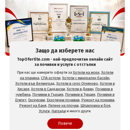
Защо да изберете нас
TopOfertite.com - най-предпочитан онлайн сайт
за почивки и услуги с отстъпки
При нас ще намерите оферти за
Хотели на море
,
Хотели
на планина
,
СПА хотели
,
Хотели с минерален басейн
,
Хотели във Велинград
,
Хотели в село Огняново
,
Хотели в
Хисаря
,
Хотели в Сандански
,
Хотели в Девин
,
Почивки в
чужбина
,
Почивки в Гърция
,
Почивки в Турция
,
Почивки в
Египет
,
Екскурзии
,
Екзотични почивки
,
Ремонт на покриви
,
Ремонт на баня
,
Лепене на плочки
,
Шпакловка и боя
,
Услуги
,
Награди
и много други.
Повече