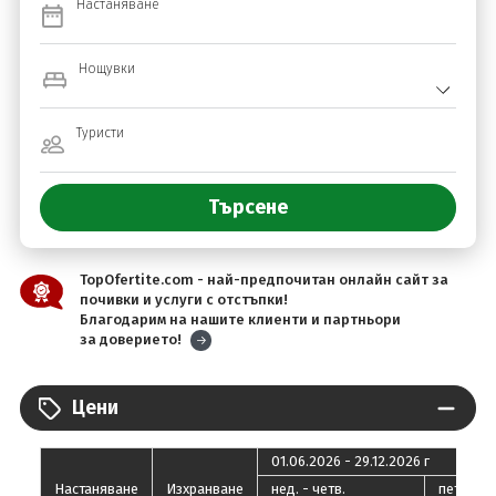
Настаняване
Нощувки
Туристи
TopOfertite.com - най-предпочитан онлайн сайт за
почивки и услуги с отстъпки!
Благодарим на нашите клиенти и партньори
за доверието!
Цени
01.06.2026 - 29.12.2026 г
Настаняване
Изхранване
нед. - четв.
пeт. - съ