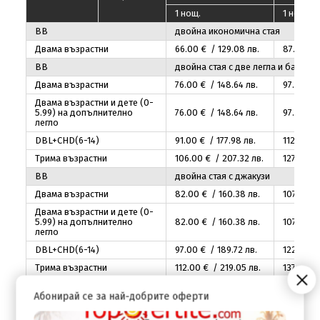
1 нощ.
1 нощ.
BB
двойна икономична стая
Двама възрастни
66
.00
€ / 129
.08
лв.
87
.00
€ 
BB
двойна стая с две легла и балкон
Двама възрастни
76
.00
€ / 148
.64
лв.
97
.00
€ 
Двама възрастни и дете (0-
5.99) на допълнително
76
.00
€ / 148
.64
лв.
97
.00
€ 
легло
DBL+CHD(6-14)
91
.00
€ / 177
.98
лв.
112
.00
€ 
Трима възрастни
106
.00
€ / 207
.32
лв.
127
.00
€ 
BB
двойна стая с джакузи
Двама възрастни
82
.00
€ / 160
.38
лв.
107
.00
€ 
Двама възрастни и дете (0-
5.99) на допълнително
82
.00
€ / 160
.38
лв.
107
.00
€ 
легло
DBL+CHD(6-14)
97
.00
€ / 189
.72
лв.
122
.00
€ 
Трима възрастни
112
.00
€ / 219
.05
лв.
137
.00
€ 
BB
едноспален апартамент
Абонирай се за най-добрите оферти
Двама възрастни
102
.00
€ / 199
.49
лв.
123
.00
€ 