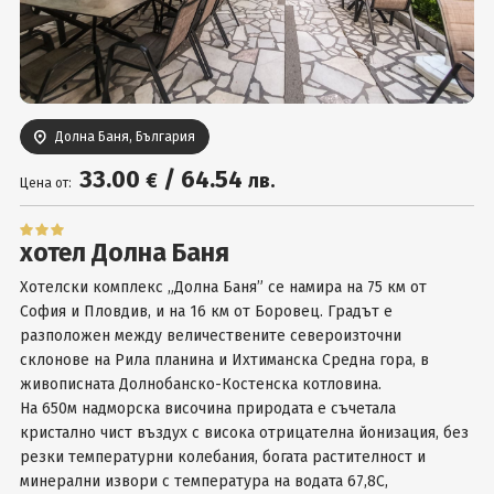
Вход
Долна Баня, България
33
.00
/
64
.54
€
лв.
Цена от:
хотел Долна Баня
Хотелски комплекс „Долна Баня” се намира на 75 км от
София и Пловдив, и на 16 км от Боровец. Градът е
разположен между величествените североизточни
склонове на Рила планина и Ихтиманска Средна гора, в
живописната Долнобанско-Костенска котловина.
На 650м надморска височина природата е съчетала
кристално чист въздух с висока отрицателна йонизация, без
резки температурни колебания, богата растителност и
минерални извори с температура на водата 67,8С,