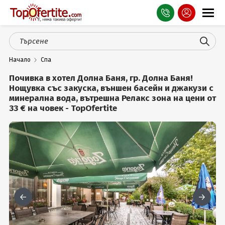
Оферти
Начало
Спа
СПА
Почивка в хотел Долна Баня, гр. Долна Баня!
Планина
Нощувка със закуска, външен басейн и джакузи с
минерална вода, вътрешна Релакс зона на цени от
33 € на човек - TopOfertite
Море
Чужбина
Празници
Турция
Гърция
Услуги