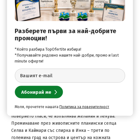
и автобус: отпътуване от Палма с уникалния дървен
влак от 1912 г. Преминавайки през портокалови,
маслинови и бадемови полета, ще се почувствате като
в уестърн филм. Пристигане в град Сойер, разположен
Разберете първи за най-добрите
в най-плодородната долина на Майорка (наричат я
промоции!
"златна" заради многото цитрусови дървета).
Историческият център на града е прекрасен образец
*Който разбира TopOfertite избира!
на модернистичната архитектура, тъй като е оформен
*Получавайте редовно нашите най-добри, промо и last
от архитекти, последователи на Гауди. Отпътуване с
minute оферти!
автобус към планината Трамунтана. Спирка във
Форналуч (под закрилата на ЮНЕСКО) – селище, което
със своите каменни къщи и рисувани керемиди
съхранява атмосферата на автентичната Майорка.
Посещение на манастира "Люк", който несъмнено е
духовния център на Майорка. Най-важната светиня тук
Моля, прочетете нашата
Политика за поверителност
е статуята на Черната Мадона (Ла Маронета), за която
поверието гласи, че изпълнява желания и лекува.
Преминаване през живописните планински селца
Селва и Каймари със спирка в Инка – трети по
големина град на острова и център на кожната