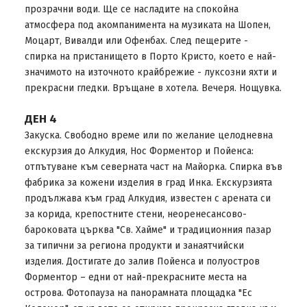
прозрачни води. Ще се насладите на спокойна
атмосфера под акомпанимента на музиката на Шопен,
Моцарт, Вивалди или Офенбах. След пещерите -
спирка на пристанището в Порто Кристо, което е най-
значимото на източното крайбрежие - луксозни яхти и
прекрасни гледки. Връщане в хотела. Вечеря. Нощувка.
ДЕН 4
Закуска. Свободно време или по желание целодневна
екскурзия до Алкудия, Нос Форментор и Пойенса:
отпътуване към северната част на Майорка. Спирка във
фабрика за кожени изделия в град Инка. Екскурзията
продължава към град Алкудия, известен с арената си
за корида, крепостните стени, неоренесансово-
бароковата църква "Св. Хайме" и традиционния пазар
за типични за региона продукти и занаятчийски
изделия. Достигате до залив Пойенса и полуостров
Форментор – едни от най-прекрасните места на
острова. Фотопауза на панорамната площадка "Ес