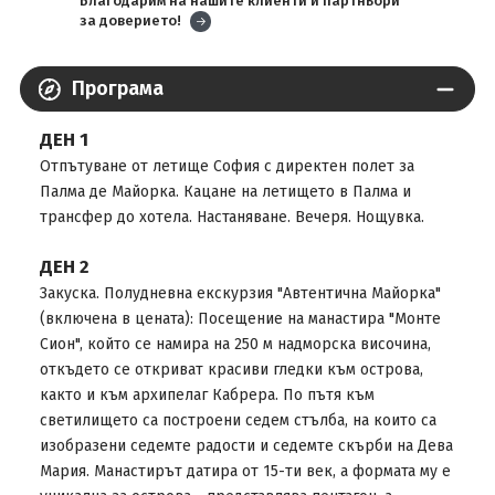
Благодарим на нашите клиенти и партньори
за доверието!
Програма
ДЕН 1
Oтпътуване от летище София с директен полет за
Палма де Майорка. Кацане на летището в Палма и
трансфер до хотела. Настаняване. Вечеря. Нощувка.
ДЕН 2
Закуска. Полудневна екскурзия "Автентична Майорка"
(включена в цената): Посещение на манастира "Монте
Сион", който се намира на 250 м надморска височина,
откъдето се откриват красиви гледки към острова,
както и към архипелаг Кабрера. По пътя към
светилището са построени седем стълба, на които са
изобразени седемте радости и седемте скърби на Дева
Мария. Манастирът датира от 15-ти век, а формата му е