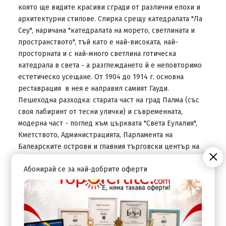
която ще видите красиви сгради от различни епохи и
архитектурни стилове. Спирка срещу катедралата "Ла
Сеу", наричана "катедралата на морето, светлината и
пространството", тъй като е най-високата, най-
просторната и с най-много светлина готическа
катедрала в света - а разглеждането й е неповторимо
естетическо усещане. От 1904 до 1914 г. основна
реставрация в нея е направил самият Гауди.
Пешеходна разходка: старата част на град Палма (със
своя лабиринт от тесни улички) и съвременната,
модерна част - поглед към църквата "Света Еулалия",
Кметството, Администрацията, Парламента на
Балеарските острови и главния търговски център на
града, намиращ се до площад "Хуан Карлос I". Връщане
Абонирай се за най-добрите оферти
в хотела. Вечеря. Нощувка.
ДЕН 6
Закуска. Свободно време или по желание целодневна
екскурзия до Сойер, Форналуч и манастира Люк, с влак