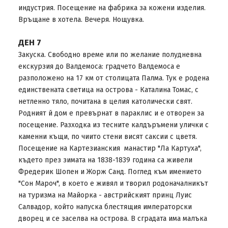
индустрия. Посещение на фабрика за кожени изделия.
Връщане в хотела. Вечеря. Нощувка.
ДЕН 7
Закуска. Свободно време или по желание полудневна
екскурзия до Валдемоса: градчето Валдемоса е
разположено на 17 км от столицата Палма. Тук е родена
единствената светица на острова - Каталина Томас, с
нетленно тяло, почитана в целия католически свят.
Родният й дом е превърнат в параклис и е отворен за
посещение. Разходка из тесните калдъръмени улички с
каменни къщи, по чиито стени висят саксии с цветя.
Посещение на Картезианския манастир "Ла Картуха",
където през зимата на 1838-1839 година са живели
Фредерик Шопен и Жорж Санд. Поглед към имението
"Сон Мароч", в което е живял и творил родоначалникът
на туризма на Майорка - австрийският принц Луис
Салвадор, който напуска блестящия императорски
дворец и се заселва на острова. В сградата има малъка