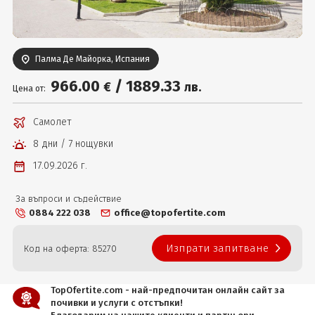
Вход
Палма Де Майорка, Испания
966
.00
/
1889
.33
€
лв.
Цена от:
Самолет
8 дни / 7 нощувки
17.09.2026 г.
За въпроси и съдействие
0884 222 038
office@topofertite.com
Изпрати запитване
Код на оферта: 85270
TopOfertite.com - най-предпочитан онлайн сайт за
почивки и услуги с отстъпки!