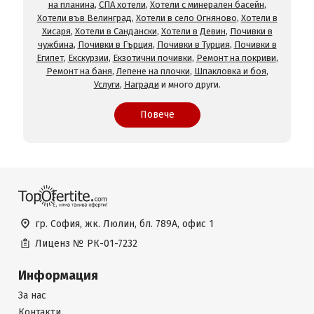
на планина
,
СПА хотели
,
Хотели с минерален басейн
,
Хотели във Велинград
,
Хотели в село Огняново
,
Хотели в
Хисаря
,
Хотели в Сандански
,
Хотели в Девин
,
Почивки в
чужбина
,
Почивки в Гърция
,
Почивки в Турция
,
Почивки в
Египет
,
Екскурзии
,
Екзотични почивки
,
Ремонт на покриви
,
Ремонт на баня
,
Лепене на плочки
,
Шпакловка и боя
,
Услуги
,
Награди
и много други.
Повече
гр. София, жк. Люлин, бл. 789А, офис 1
Лиценз №
РК-01-7232
Информация
За нас
Контакти