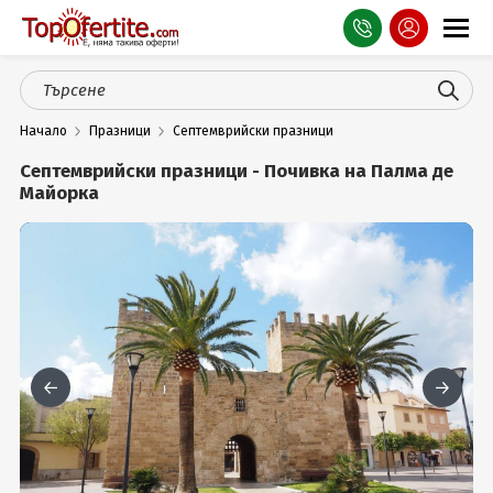
Оферти
Начало
Празници
Септемврийски празници
СПА
Септемврийски празници - Почивка на Палма де
Планина
Майорка
Море
Чужбина
Празници
Турция
Гърция
Услуги