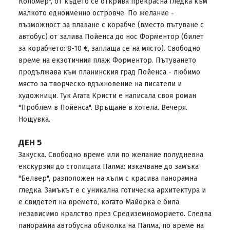
Коломер", от където се открива прекрасна гледка към
малкото едноименно островче. По желание -
възможност за плаване с корабче (вместо пътуване с
автобус) от залива Пойенса до нос Форментор (билет
за корабчето: 8-10 €, заплаща се на място). Свободно
време на екзотичния плаж Форментор. Пътуването
продължава към планинския град Пойенса - любимо
място за творческо вдъхновение на писатели и
художници. Тук Агата Кристи е написала своя роман
"Проблем в Пойенса". Връщане в хотела. Вечеря.
Нощувка.
ДЕН 5
Закуска. Свободно време или по желание полудневна
екскурзия до столицата Палма: изкачване до замъка
"Белвер", разположен на хълм с красива панорамна
гледка. Замъкът е с уникална готическа архитектура и
е свидетел на времето, когато Майорка е била
независимо кралство през Средиземноморието. Следва
панорамна автобусна обиколка на Палма, по време на