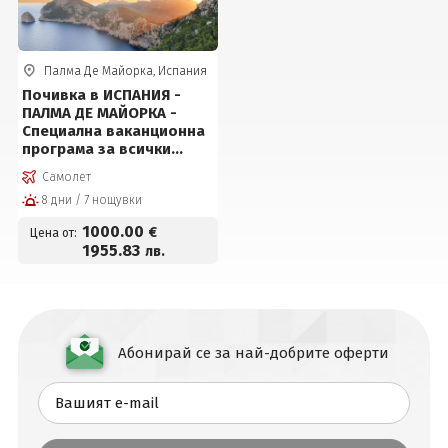
Палма Де Майорка, Испания
Почивка в ИСПАНИЯ -
ПАЛМА ДЕ МАЙОРКА -
Специална ваканционна
програма за всички
възрасти! Всички дати са
Самолет
гарантирани!
8 дни / 7 нощувки
1000
.00
€
Цена от:
1955
.83
лв.
Абонирай се за най-добрите оферти