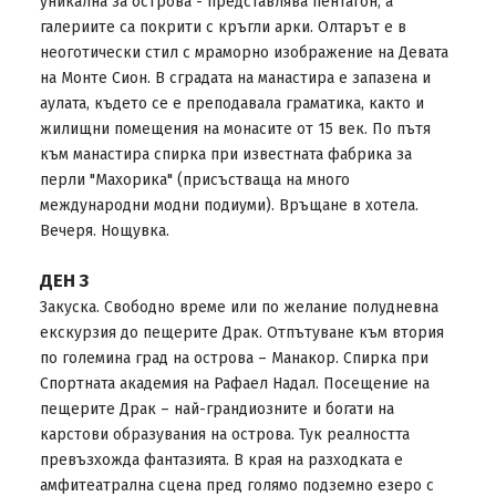
уникална за острова - представлява пентагон, а
галериите са покрити с кръгли арки. Олтарът е в
неоготически стил с мраморно изображение на Девата
на Монте Сион. В сградата на манастира е запазена и
аулата, където се е преподавала граматика, както и
жилищни помещения на монасите от 15 век. По пътя
към манастира спирка при известната фабрика за
перли "Махорика" (присъстваща на много
международни модни подиуми). Връщане в хотела.
Вечеря. Нощувка.
ДЕН 3
Закуска. Свободно време или по желание полудневна
екскурзия до пещерите Драк. Отпътуване към втория
по големина град на острова – Манакор. Спирка при
Спортната академия на Рафаел Надал. Посещение на
пещерите Драк – най-грандиозните и богати на
карстови образувания на острова. Тук реалността
превъзхожда фантазията. В края на разходката е
амфитеатрална сцена пред голямо подземно езеро с