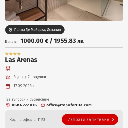
Вход
Палма Де Майорка, Испания
1000
.00
/
1955
.83
€
лв.
Цена от:
Las Arenas
8 дни / 7 нощувки
17.09.2026 г.
За въпроси и съдействие
0884 222 038
office@topofertite.com
Изпрати запитване
Код на оферта: 11173