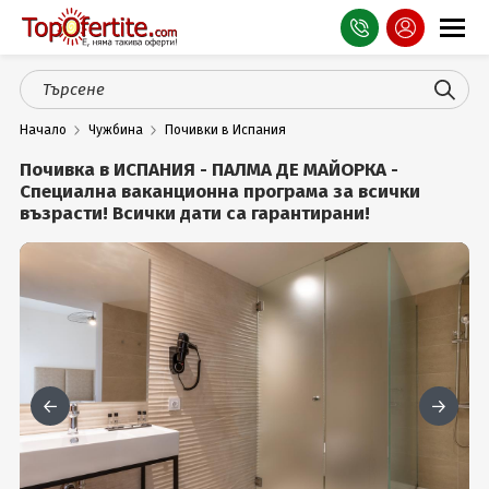
Оферти
Начало
Чужбина
Почивки в Испания
СПА
Почивка в ИСПАНИЯ - ПАЛМА ДЕ МАЙОРКА -
Планина
Специална ваканционна програма за всички
възрасти! Всички дати са гарантирани!
Море
Чужбина
Празници
Турция
Гърция
Услуги