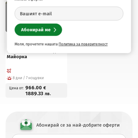
Палма Де Майорка, Испания
Моля, прочетете нашата
Политика за поверителност
Септемврийски празници
- Почивка на Палма де
Майорка
8 дни / 7 нощувки
966
.00
€
Цена от:
1889
.33
лв.
Абонирай се за най-добрите оферти