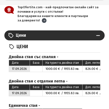
TopOfertite.com - най-предпочитан онлайн сайт за
почивки и услуги с отстъпки!
Благодарим на нашите клиенти и партньори
за доверието!
Цени
ЦЕНИ
Двойна стая със спалня -
Дата
База
На турист в двойна стая
Доп. легло 1-во д
17.09.2026
1000
.00
€ / 1955
.83
лв.
826
.00
€ / 1615
.
Двойна стая с отделни легла -
Дата
База
На турист в двойна стая
Доп. легло 1-во д
17.09.2026
1000
.00
€ / 1955
.83
лв.
826
.00
€ / 1615
.
Единична стая -