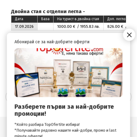
Двойна стая с отделни легла -
Дата
База
На турист в двойна стая
Доп. легло 1-во д
17.09.2026
1000
.00
€ / 1955
.83
лв.
826
.00
€ / 1615
.
Единична стая -
Абонирай се за най-добрите оферти
Дата
База
Единична стая
17.09.2026
1230
.00
€ / 2405
.67
лв.
Допълнителна информация
Разберете първи за най-добрите
промоции!
*Който разбира TopOfertite избира!
Подобни оферти
*Получавайте редовно нашите най-добри, промо и last
minute оферти!