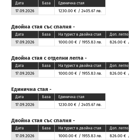
Дата
База
Единична стая
17.09.2026
1230
.00
€ / 2405
.67
лв.
Двойна стая със спалня -
Дата
База
На турист в двойна стая
Доп. легло 1-во д
17.09.2026
1000
.00
€ / 1955
.83
лв.
826
.00
€ / 1615
.
Двойна стая с отделни легла -
Дата
База
На турист в двойна стая
Доп. легло 1-во д
17.09.2026
1000
.00
€ / 1955
.83
лв.
826
.00
€ / 1615
.
Единична стая -
Дата
База
Единична стая
17.09.2026
1230
.00
€ / 2405
.67
лв.
Двойна стая със спалня -
Дата
База
На турист в двойна стая
Доп. легло 1-во д
17.09.2026
1000
.00
€ / 1955
.83
лв.
826
.00
€ / 1615
.