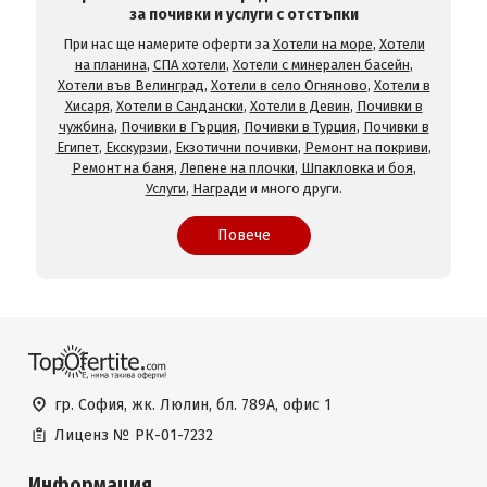
за почивки и услуги с отстъпки
При нас ще намерите оферти за
Хотели на море
,
Хотели
на планина
,
СПА хотели
,
Хотели с минерален басейн
,
Хотели във Велинград
,
Хотели в село Огняново
,
Хотели в
Хисаря
,
Хотели в Сандански
,
Хотели в Девин
,
Почивки в
чужбина
,
Почивки в Гърция
,
Почивки в Турция
,
Почивки в
Египет
,
Екскурзии
,
Екзотични почивки
,
Ремонт на покриви
,
Ремонт на баня
,
Лепене на плочки
,
Шпакловка и боя
,
Услуги
,
Награди
и много други.
Повече
гр. София, жк. Люлин, бл. 789А, офис 1
Лиценз №
РК-01-7232
Информация