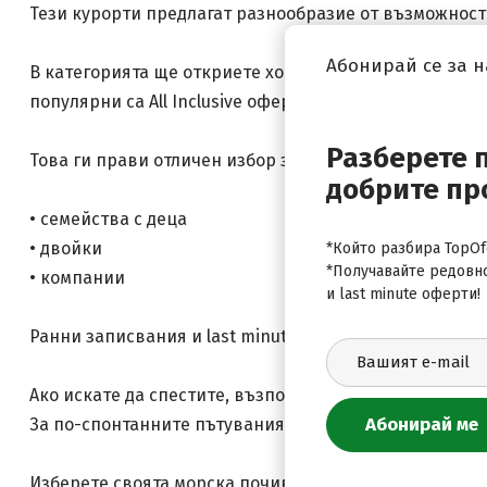
Тези курорти предлагат разнообразие от възможности
Абонирай се за 
В категорията ще откриете хотели на море с различн
популярни са All Inclusive офертите за море в Бълга
Разберете 
Това ги прави отличен избор за:
добрите пр
•
семейства с деца
•
двойки
*Който разбира TopOfe
*Получавайте редовн
•
компании
и last minute оферти!
Ранни записвания и last minute оферти
Ако искате да спестите, възползвайте се от ранни за
За по-спонтанните пътувания можете да разгледате и
Изберете своята морска почивка сега!