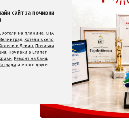
лайн сайт за почивки
и
,
Хотели на планина
,
СПА
 Велинград
,
Хотели в село
Хотели в Девин
,
Почивки
ция
,
Почивки в Египет
,
криви
,
Ремонт на баня
,
Награди
и много други.