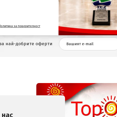
 море
в България и изберете най-подходящата за вас. Не
ната почивка. А може да прочетете и нашата статия в бл
Политика за поверителност
 за най-добрите оферти
 нас