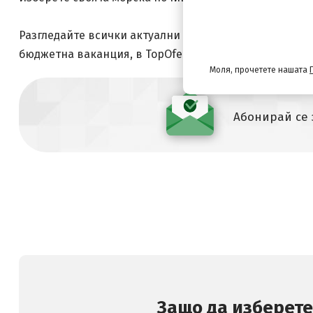
хотели на
Разгледайте всички актуални оферти за
бюджетна ваканция, в TopOfertite ще откриете идеал
Моля, прочетете нашата
Абонирай се
Защо да изберете