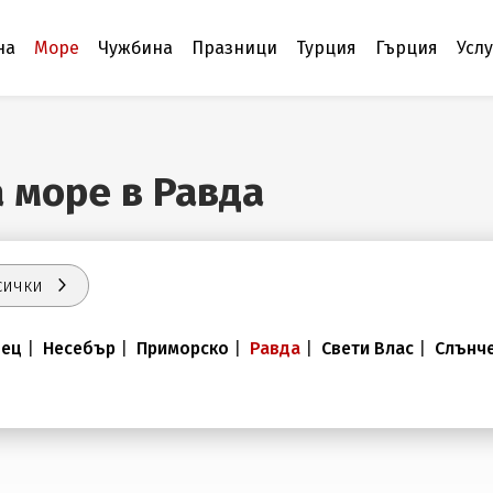
на
Море
Чужбина
Празници
Турция
Гърция
Усл
а море в Равда
сички
нец
|
Несебър
|
Приморско
|
Равда
|
Свети Влас
|
Слънче