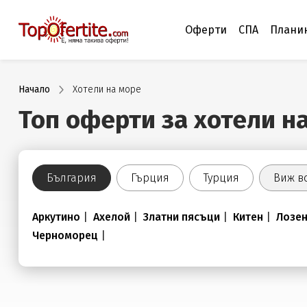
Оферти
СПА
Плани
Начало
Хотели на море
Топ оферти за хотели н
България
Гърция
Турция
Виж в
Аркутино
|
Ахелой
|
Златни пясъци
|
Китен
|
Лозе
Черноморец
|