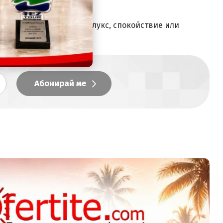
зависимо дали търсите лукс, спокойствие или
ога
С деца на море