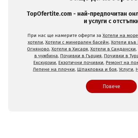
TopOfertite.com - най-предпочитан он
и услуги с отстъпк
При нас ще намерите оферти за
Хотели на море
хотели
,
Хотели с минерален басейн
,
Хотели във
Огняново
,
Хотели в Хисаря
,
Хотели в Сандански
,
в чужбина
,
Почивки в Гърция
,
Почивки в Тур
Екскурзии
,
Екзотични почивки
,
Ремонт на по
Лепене на плочки
,
Шпакловка и боя
,
Услуги
,
Повече