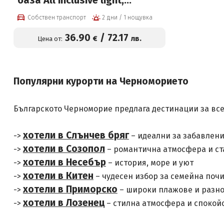
база All inclusive light,
външен басейн, паркинг,
Собствен транспорт
2 дни / 1 нощувка
шезлонг, чадър и напитки на
плажа на цени от 36,90 евро
36
.90
/
72
.17
€
лв.
Цена от:
на човек + Безплатно за дете
до 14г
Популярни курорти на Черноморието
Българското Черноморие предлага дестинации за все
хотели в Слънчев бряг
->
– идеални за забавлен
хотели в Созопол
->
– романтична атмосфера и ст
хотели в Несебър
->
– история, море и уют
хотели в Китен
->
– чудесен избор за семейна поч
хотели в Приморско
->
– широки плажове и разно
хотели в Лозенец
->
– стилна атмосфера и спокой