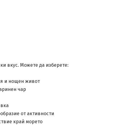
ки вкус. Можете да изберете:
ия и нощен живот
аринен чар
ивка
образие от активности
ствие край морето