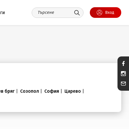
уги
Вход
в бряг
|
Созопол
|
София
|
Царево
|