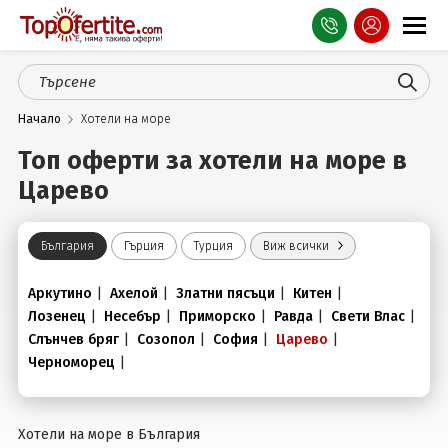
Оферти
Начало
Хотели на море
СПА
Топ оферти за хотели на море в
Планина
Царево
Море
България
Гърция
Турция
Виж всички
Чужбина
Аркутино
|
Ахелой
|
Златни пясъци
|
Китен
|
Празници
Лозенец
|
Несебър
|
Приморско
|
Равда
|
Свети Влас
|
Слънчев бряг
|
Созопол
|
София
|
Царево
|
Турция
Черноморец
|
Гърция
Услуги
Хотели на море в България