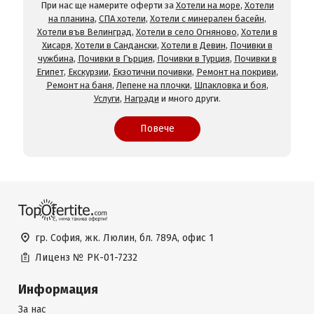
При нас ще намерите оферти за
Хотели на море
,
Хотели
на планина
,
СПА хотели
,
Хотели с минерален басейн
,
Хотели във Велинград
,
Хотели в село Огняново
,
Хотели в
Хисаря
,
Хотели в Сандански
,
Хотели в Девин
,
Почивки в
чужбина
,
Почивки в Гърция
,
Почивки в Турция
,
Почивки в
Египет
,
Екскурзии
,
Екзотични почивки
,
Ремонт на покриви
,
Ремонт на баня
,
Лепене на плочки
,
Шпакловка и боя
,
Услуги
,
Награди
и много други.
Повече
гр. София, жк. Люлин, бл. 789А, офис 1
Лиценз №
РК-01-7232
Информация
За нас