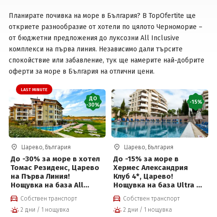
Планирате почивка на море в България? В TopOfertite ще
Вход
откриете разнообразие от хотели по цялото Черноморие –
от бюджетни предложения до луксозни All Inclusive
комплекси на първа линия. Независимо дали търсите
спокойствие или забавление, тук ще намерите най-добрите
оферти за море в България на отлични цени.
LAST MINUTE
ДО
-15%
-30%
Царево, България
Царево, България
До -30% за море в хотел
До -15% за море в
Томас Резиденс, Царево
Хермес Александрия
на Първа Линия!
Клуб 4*, Царево!
Нощувка на база All
Нощувка на база Ultra All
inclusive light, басейн,
inclusive, Аквапарк,
Собствен транспорт
Собствен транспорт
паркинг и детска
басейни, чадър и
2 дни / 1 нощувка
2 дни / 1 нощувка
анимация на цени от 44
шезлонг на бара до