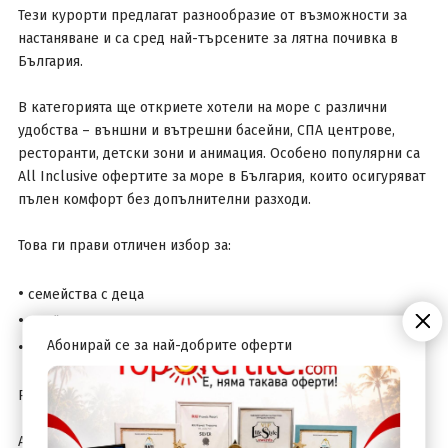
Тези курорти предлагат разнообразие от възможности за
настаняване и са сред най-търсените за лятна почивка в
България.
В категорията ще откриете хотели на море с различни
удобства – външни и вътрешни басейни, СПА центрове,
ресторанти, детски зони и анимация. Особено популярни са
All Inclusive офертите за море в България, които осигуряват
пълен комфорт без допълнителни разходи.
Това ги прави отличен избор за:
•
семейства с деца
•
двойки
Абонирай се за най-добрите оферти
•
компании
Ранни записвания и last minute оферти
Ако искате да спестите, възползвайте се от ранни