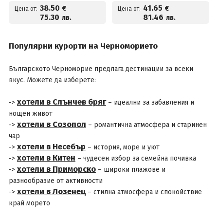
евро на човек
плажа и Безплатно за
38
.50
41
.65
€
€
Цена от:
Цена от:
дете до 14г на цени от
75
.30
81
.46
лв.
лв.
49 € на човек
Популярни курорти на Черноморието
Българското Черноморие предлага дестинации за всеки
вкус. Можете да изберете:
хотели в Слънчев бряг
->
– идеални за забавления и
нощен живот
хотели в Созопол
->
– романтична атмосфера и старинен
чар
хотели в Несебър
->
– история, море и уют
хотели в Китен
->
– чудесен избор за семейна почивка
хотели в Приморско
->
– широки плажове и
разнообразие от активности
хотели в Лозенец
->
– стилна атмосфера и спокойствие
край морето