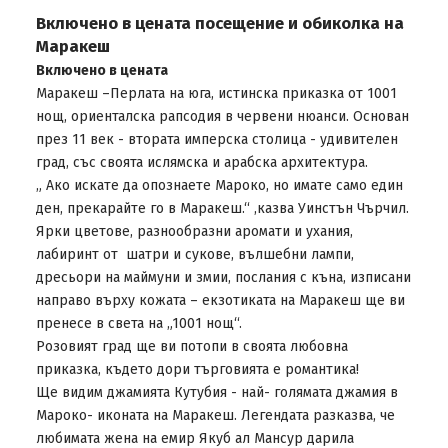
Включено в цената посещение и обиколка на
Маракеш
Включено в цената
Маракеш –Перлата на юга, истинска приказка от 1001
нощ, ориенталска рапсодия в червени нюанси. Основан
през 11 век - втората имперска столица - удивителен
град, със своята ислямска и арабска архитектура.
„ Ако искате да опознаете Мароко, но имате само един
ден, прекарайте го в Маракеш.“ ,казва Уинстън Чърчил.
Ярки цветове, разнообразни аромати и ухания,
лабиринт от шатри и сукове, вълшебни лампи,
дресьори на маймуни и змии, послания с къна, изписани
направо върху кожата – екзотиката на Маракеш ще ви
пренесе в света на „1001 нощ“.
Розовият град ще ви потопи в своята любовна
приказка, където дори търговията е романтика!
Ще видим джамията Кутубия - най- голямата джамия в
Мароко- иконата на Маракеш. Легендата разказва, че
любимата жена на емир Якуб ал Мансур дарила