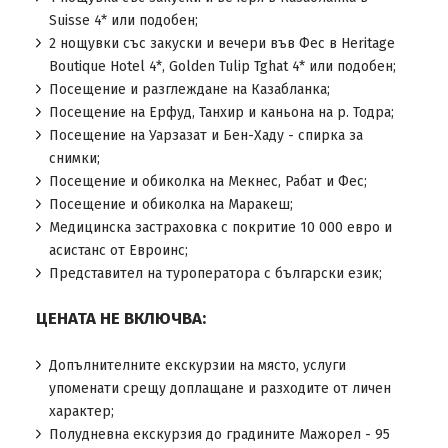
Suisse 4* или подобен;
2 нощувки със закуски и вечери във Фес в Heritage
Boutique Hotel 4*, Golden Tulip Tghat 4* или подобен;
Посещение и разглеждане на Казабланка;
Посещение на Ерфуд, Танхир и каньона на р. Тодра;
Посещение на Уарзазат и Бен-Хаду - спирка за
снимки;
Посещение и обиколка на Мекнес, Рабат и Фес;
Посещение и обиколка на Маракеш;
Медицинска застраховка с покритие 10 000 евро и
асистанс от Евроинс;
Представител на туроператора с български език;
ЦЕНАТА НЕ ВКЛЮЧВА:
Допълнителните екскурзии на място, услуги
упоменати срещу доплащане и разходите от личен
характер;
Полудневна екскурзия до градините Мажорел - 95