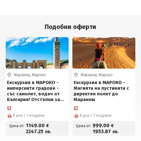
Подобни оферти
Маракеш, Мароко
Маракеш, Мароко
Екскурзия в МАРОКО -
Екскурзия в МАРОКО -
имперските градове -
Магията на пустинята с
със самолет, водач от
директен полет до
България! Отстъпки за
Маракеш
ранни записвания!
8 дни / 7 нощувки
8 дни / 7 нощувки
1149
.00
999
.00
€
€
Цена от:
Цена от:
2247
.25
1953
.87
лв.
лв.