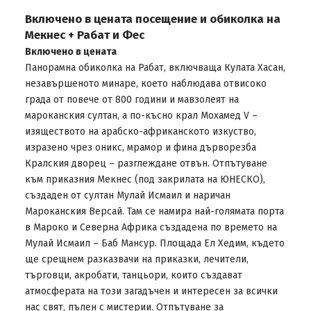
Включено в цената посещение и обиколка на
Мекнес + Рабат и Фес
Включено в цената
Панорамна обиколка на Рабат, включваща Кулата Хасан,
незавършеното минаре, което наблюдава отвисоко
града от повече от 800 години и мавзолеят на
мароканския султан, а по-късно крал Мохамед V –
изяществото на арабско-африканското изкуство,
изразено чрез оникс, мрамор и фина дърворезба
Кралския дворец – разглеждане отвън. Отпътуване
към приказния Мекнес (под закрилата на ЮНЕСКО),
създаден от султан Мулай Исмаил и наричан
Мароканския Версай. Там се намира най-голямата порта
в Мароко и Северна Африка създадена по времето на
Мулай Исмаил – Баб Мансур. Площада Ел Хедим, където
ще срещнем разказвачи на приказки, лечители,
търговци, акробати, танцьори, които създават
атмосферата на този загадъчен и интересен за всички
нас свят, пълен с мистерии. Отпътуване за