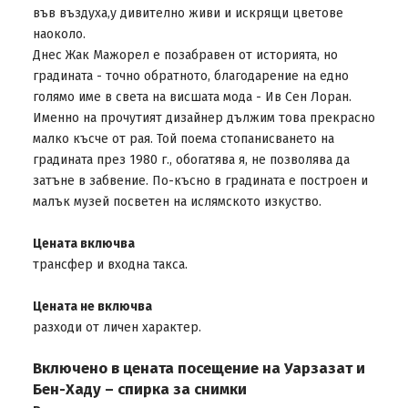
във въздуха,у дивително живи и искрящи цветове
наоколо.
Днес Жак Мажорел е позабравен от историята, но
градината - точно обратното, благодарение на едно
голямо име в света на висшата мода - Ив Сен Лоран.
Именно на прочутият дизайнер дължим това прекрасно
малко късче от рая. Той поема стопанисването на
градината през 1980 г., обогатява я, не позволява да
затъне в забвение. По-късно в градината е построен и
малък музей посветен на ислямското изкуство.
Цената включва
трансфер и входна такса.
Цената не включва
разходи от личен характер.
Включено в цената посещение на Уарзазат и
Бен-Хаду – спирка за снимки