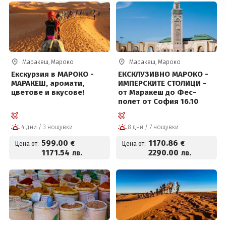
Маракеш, Мароко
Маракеш, Мароко
Екскурзия в МАРОКО -
ЕКСКЛУЗИВНО МАРОКО -
МАРАКЕШ, аромати,
ИМПЕРСКИТЕ СТОЛИЦИ -
цветове и вкусове!
от Маракеш до Фес-
полет от София 16.10
4 дни / 3 нощувки
8 дни / 7 нощувки
599
.00
1170
.86
€
€
Цена от:
Цена от:
1171
.54
2290
.00
лв.
лв.