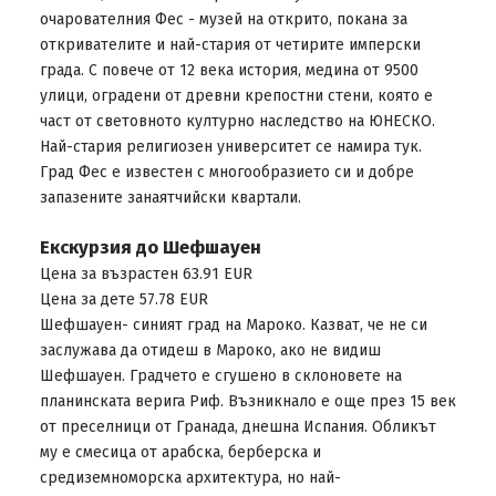
очарователния Фес - музей на открито, покана за
откривателите и най-стария от четирите имперски
града. С повече от 12 века история, медина от 9500
улици, оградени от древни крепостни стени, която е
част от световното културно наследство на ЮНЕСКО.
Най-стария религиозен университет се намира тук.
Град Фес е известен с многообразието си и добре
запазените занаятчийски квартали.
Екскурзия до Шефшауен
Цена за възрастен 63.91 EUR
Цена за дете 57.78 EUR
Шефшауен- синият град на Мароко. Казват, че не си
заслужава да отидеш в Мароко, ако не видиш
Шефшауен. Градчето е сгушено в склоновете на
планинската верига Риф. Възникнало е още през 15 век
от преселници от Гранада, днешна Испания. Обликът
му е смесица от арабска, берберска и
средиземноморска архитектура, но най-