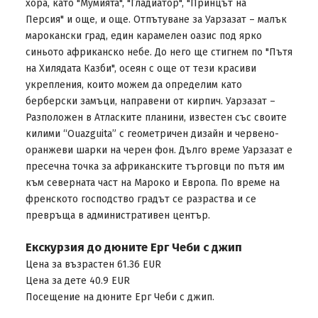
хора, като "Мумията", "Гладиатор", "Принцът на
Персия" и още, и още. Отпътуване за Уарзазат – малък
марокански град, един карамелен оазис под ярко
синьото африканско небе. До него ще стигнем по "Пътя
на Хилядата Казби", осеян с още от тези красиви
укрепления, които можем да определим като
берберски замъци, направени от кирпич. Уарзазат –
Разположен в Атласките планини, известен със своите
килими “Ouazguita” с геометричен дизайн и червено-
оранжеви шарки на черен фон. Дълго време Уарзазат е
пресечна точка за африканските търговци по пътя им
към северната част на Мароко и Европа. По време на
френското господство градът се разраства и се
превръща в административен център.
Eкскурзия до дюните Ерг Чеби с джип
Цена за възрастен 61.36 EUR
Цена за дете 40.9 EUR
Посещение на дюните Ерг Чеби с джип.