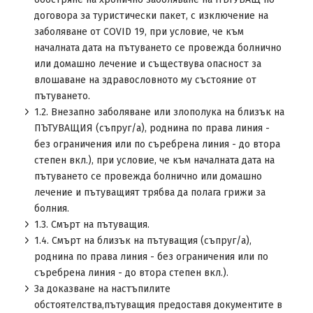
договора за туристически пакет, с изключение на
заболяване от COVID 19, при условие, че към
началната дата на пътуването се провежда болнично
или домашно лечение и съществува опасност за
влошаване на здравословното му състояние от
пътуването.
1.2. Внезапно заболяване или злополука на близък на
ПЪТУВАЩИЯ (съпруг/а), роднина по права линия -
без ограничения или по съребрена линия - до втора
степен вкл.), при условие, че към началната дата на
пътуването се провежда болнично или домашно
лечение и пътуващият трябва да полага грижи за
болния.
1.3. Смърт на пътуващия.
1.4. Смърт на близък на пътуващия (съпруг/а),
роднина по права линия - без ограничения или по
съребрена линия - до втора степен вкл.).
За доказване на настъпилите
обстоятелства,пътуващия предоставя документите в