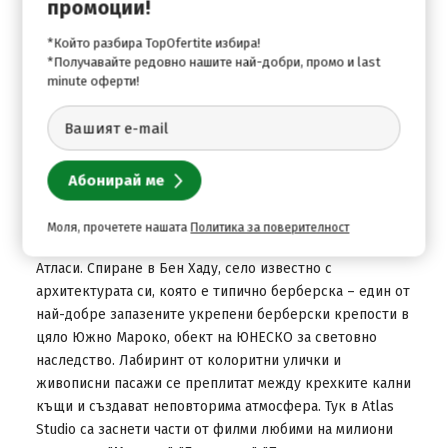
промоции!
оранжеви шарки на черен фон. Дълго време Уарзазат е
пресечна точка за африканските търговци по пътя им
*Който разбира TopOfertite избира!
към северната част на Мароко и Европа. По време на
*Получавайте редовно нашите най-добри, промо и last
minute оферти!
френското господство градът се разраства и се
превръща в административен център.
Включено в цената посещение на Ерфуд +
Танхир и каньона на река Тодра
Включено в цената
След закуска напускане на хотела и потегляне към
Моля, прочетете нашата
Политика за поверителност
Уарзазат през каньона на река Тишка и високите
Атласи. Спиране в Бен Хаду, село известно с
архитектурата си, която е типично берберска – един от
най-добре запазените укрепени берберски крепости в
цяло Южно Мароко, обект на ЮНЕСКО за световно
наследство. Лабиринт от колоритни улички и
живописни пасажи се преплитат между крехките кални
къщи и създават неповторима атмосфера. Тук в Atlas
Studio са заснети части от филми любими на милиони