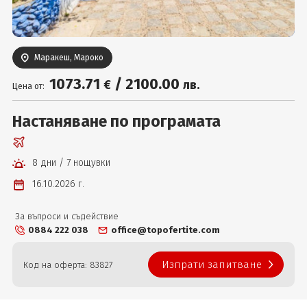
Вход
Маракеш, Мароко
1073
.71
/
2100
.00
€
лв.
Цена от:
Настаняване по програмата
8 дни / 7 нощувки
16.10.2026 г.
За въпроси и съдействие
0884 222 038
office@topofertite.com
Изпрати запитване
Код на оферта: 83827