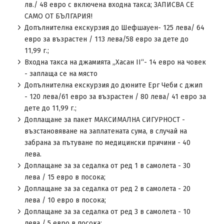
лв./ 48 евро с включена входна такса; ЗАПИСВА СЕ
САМО ОТ БЪЛГАРИЯ!
Допълнителна екскурзия до Шефшауен- 125 лева/ 64
евро за възрастен / 113 лева/58 евро за дете до
11,99 г.;
Входна такса на джамията „Хасан ІІ“- 14 евро на човек
- заплаща се на място
Допълнителна екскурзия до дюните Ерг Чеби с джип
- 120 лева/61 евро за възрастен / 80 лева/ 41 евро за
дете до 11,99 г.;
Доплащане за пакет МАКСИМАЛНА СИГУРНОСТ -
възстановяване на заплатената сума, в случай на
забрана за пътуване по медицински причини - 40
лева.
Доплащане за за седалка от ред 1 в самолета - 30
лева / 15 евро в посока;
Доплащане за за седалка от ред 2 в самолета - 20
лева / 10 евро в посока;
Доплащане за за седалка от ред 3 в самолета - 10
лева / 5 евро в посока;