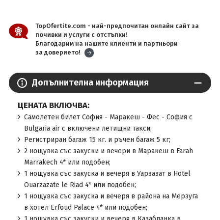
TopOfertite.com - най-предпочитан онлайн сайт за
почивки и услуги с отстъпки!
Благодарим на нашите клиенти и партньори
за доверието!
Допълнителна информация
ЦЕНАТА ВКЛЮЧВА:
Самолетен билет София - Маракеш - Фес - София с
Bulgaria air с включени летищни такси;
Регистриран багаж 15 кг. и ръчен багаж 5 кг;
2 нощувка със закуски и вечери в Маракеш в Farah
Marrakech 4* или подобен;
1 нощувка със закуска и вечеря в Уарзазат в Hotel
Ouarzazate le Riad 4* или подобен;
1 нощувка със закуска и вечеря в района на Мерзуга
в хотел Erfoud Palace 4* или подобен;
1 нощувка със закуски и вечеря в Казабланка в