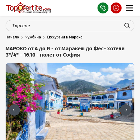
Оферти
Начало
Чужбина
Екскурзии в Мароко
СПА
МАРОКО от А до Я - от Маракеш до Фес- хотели
Планина
3*/4* - 16.10 - полет от София
Море
Чужбина
Празници
Турция
Гърция
Услуги