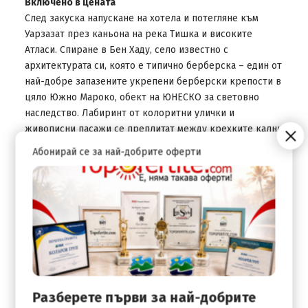
Включено в цената
След закуска напускане на хотела и потегляне към
Уарзазат през каньона на река Тишка и високите
Атласи. Спиране в Бен Хаду, село известно с
архитектурата си, която е типично берберска – един от
най-добре запазените укрепени берберски крепости в
цяло Южно Мароко, обект на ЮНЕСКО за световно
наследство. Лабиринт от колоритни улички и
живописни пасажи се преплитат между крехките кални
къщи и създават неповторима атмосфера. Тук в Atlas
Абонирай се за най-добрите оферти
Studio са заснети части от филми любими на милиони
хора, като "Мумията", "Гладиатор", "Принцът на
Персия" и още, и още. Отпътуване за Уарзазат – малък
марокански град, един карамелен оазис под ярко
синьото африканско небе. До него ще стигнем по "Пътя
на Хилядата Казби", осеян с още от тези красиви
укрепления, които можем да определим като
берберски замъци, направени от кирпич. Уарзазат –
Разположен в Атласките планини, известен със своите
Разберете първи за най-добрите
килими “Ouazguita” с геометричен дизайн и червено-