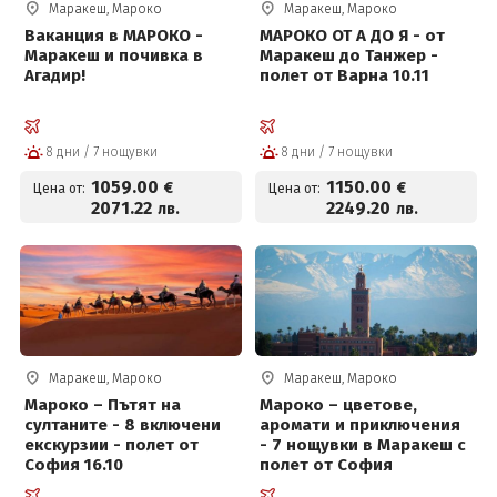
Маракеш, Мароко
Маракеш, Мароко
Ваканция в МАРОКО -
МАРОКО ОТ А ДО Я - от
Маракеш и почивка в
Маракеш до Танжер -
Агадир!
полет от Варна 10.11
8 дни / 7 нощувки
8 дни / 7 нощувки
1059
.00
1150
.00
€
€
Цена от:
Цена от:
2071
.22
2249
.20
лв.
лв.
Маракеш, Мароко
Маракеш, Мароко
Мароко – Пътят на
Мароко – цветове,
султаните - 8 включени
аромати и приключения
екскурзии - полет от
- 7 нощувки в Маракеш с
София 16.10
полет от София