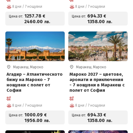
8 дни / 7 нощувки
8 дни / 7 нощувки
1257
.78
694
.33
€
€
Цена от:
Цена от:
2460
.00
1358
.00
лв.
лв.
Маракеш, Мароко
Маракеш, Мароко
Агадир – Атлантическото
Мароко 2027 – цветове,
бижу на Мароко - 7
аромати и приключения
нощувки с полет от
- 7 нощувки в Маракеш с
София
полет от София
8 дни / 7 нощувки
8 дни / 7 нощувки
1000
.09
694
.33
€
€
Цена от:
Цена от:
1956
.00
1358
.00
лв.
лв.