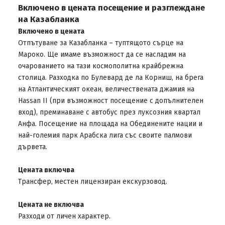
Включено в цената посещение и разглеждане
на Казабланка
Включено в цената
Отпътуване за Казабланка – туптящото сърце на
Мароко. Ще имаме възможност да се насладим на
очарованието на тази космополитна крайбрежна
столица. Разходка по Булевард де ла Корниш, на брега
на Атлантическият океан, величествената джамия на
Hassan II (при възможност посещение с допълнителен
вход), преминаване с автобус през луксозния квартал
Анфа. Посещение на площада на Обединените нации и
най-големия парк Арабска лига със своите палмови
дървета.
Цената включва
Трансфер, местен лицензиран екскурзовод.
Цената не включва
Разходи от личен характер.