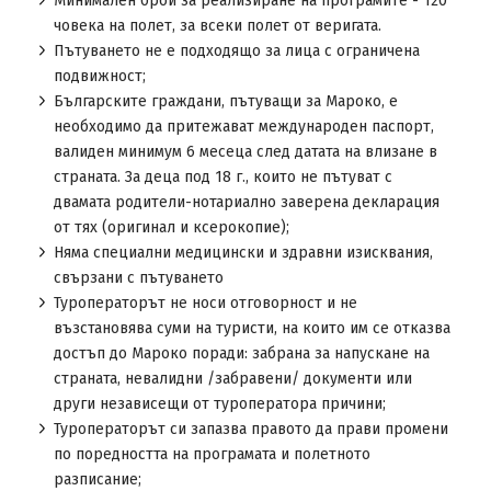
Минимален брой за реализиране на програмите - 120
човека на полет, за всеки полет от веригата.
Пътуването не е подходящо за лица с ограничена
подвижност;
Българските граждани, пътуващи за Мароко, е
необходимо да притежават международен паспорт,
валиден минимум 6 месеца след датата на влизане в
страната. За деца под 18 г., които не пътуват с
двамата родители-нотариално заверена декларация
от тях (оригинал и ксерокопие);
Няма специални медицински и здравни изисквания,
свързани с пътуването
Туроператорът не носи отговорност и не
възстановява суми на туристи, на които им се отказва
достъп до Мароко поради: забрана за напускане на
страната, невалидни /забравени/ документи или
други независещи от туроператора причини;
Туроператорът си запазва правото да прави промени
по поредността на програмата и полетното
разписание;