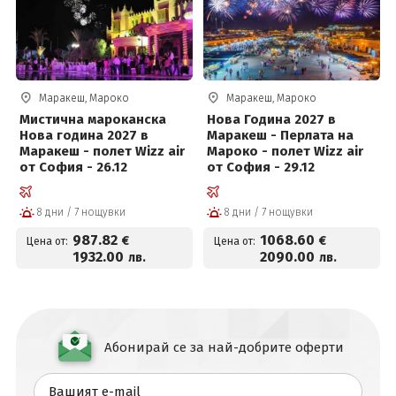
Маракеш, Мароко
Маракеш, Мароко
Мистична мароканска
Нова Година 2027 в
Нова година 2027 в
Маракеш - Перлата на
Маракеш - полет Wizz air
Мароко - полет Wizz air
от София - 26.12
от София - 29.12
8 дни / 7 нощувки
8 дни / 7 нощувки
987
.82
1068
.60
€
€
Цена от:
Цена от:
1932
.00
2090
.00
лв.
лв.
Абонирай се за най-добрите оферти