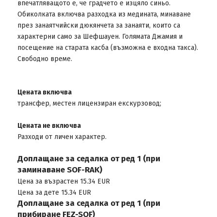
впечатляващото е, че градчето е изцяло синьо.
Обиколката включва разходка из медината, минаване
през занаятчийски дюкянчета за занаяти, които са
характерни само за Шефшауен. Голямата Джамия и
посещение на старата касба (възможна е входна такса).
Свободно време.
Цената включва
трансфер, местен лицензиран екскурзовод;
Цената не включва
Разходи от личен характер.
Доплащане за седалка от ред 1 (при
заминаване SOF-RAK)
Цена за възрастен 15.34 EUR
Цена за дете 15.34 EUR
Доплащане за седалка от ред 1 (при
прибиране FEZ-SOF)