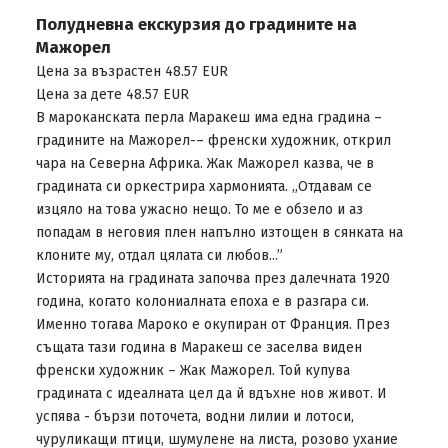
Полудневна екскурзия до градините на
Мажорел
Цена за възрастен 48.57 EUR
Цена за дете 48.57 EUR
В мароканската перла Маракеш има една градина –
градините на Мажорел-– френски художник, открил
чара на Северна Африка. Жак Мажорел казва, че в
градината си оркестрира хармонията. „Отдавам се
изцяло на това ужасно нещо. То ме е обзело и аз
попадам в неговия плен напълно изтощен в сянката на
клоните му, отдал цялата си любов...”
Историята на градината започва през далечната 1920
година, когато колониалната епоха е в разгара си.
Именно тогава Мароко е окупиран от Франция. През
същата тази година в Маракеш се заселва виден
френски художник – Жак Мажорел. Той купува
градината с идеалната цел да й вдъхне нов живот. И
успява - бързи поточета, водни лилии и лотоси,
чуруликащи птици, шумулене на листа, розово ухание