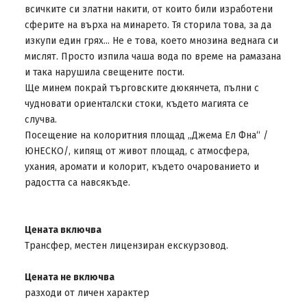
всичките си златни накити, от които били изработени
сферите на върха на минарeто. Тя сторила това, за да
изкупи един грях... Не е това, което мнозина веднага си
мислят. Просто изпила чаша вода по време на рамазана
и така нарушила свещените пости.
Ще минем покрай търговските дюкянчета, пълни с
чудновати ориенталски стоки, където магията се
случва.
Посещение на колоритния площад „Джема Ел Фна“ /
ЮНЕСКО/, кипящ от живот площад, с атмосфера,
ухания, аромати и колорит, където очарованието и
радостта са навсякъде.
Цената включва
Трансфер, местен лицензиран екскурзовод.
Цената не включва
разходи от личен характер