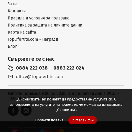
За нас
Контакти
Правила и условия за ползване
Политика за защита на личните данни
Карта на сайта
TopOfertite.com - Награди
Блог
Свържете се с нас
0884 222 038
0883 222 024
office@topofertite.com
Работно време: 09:00 до 20:00 ч. в делнични дни / 09:30 -
19:00 ч. събота и неделя
„Бисквитките“ ни помагат да предоставяме услугите си. С
използването на услугите ни приемате, че можем да използваме
„бисквитки“.
Прочети повече
Съгласен съм