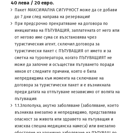
40 лева / 20 евро.
Пакет МАКСИМАЛНА СИГУРНОСТ може да се добави
до 7 дни след направа на резервация!
При предсрочно прекратяване на договора по
инициатива на ПЪТУВАЩИЯ, заплатената от него или
от негово име сума се възстановява чрез
туристическия агент, сключил договора за
туристически пакет с ПЪТУВАЩИЯ от името и за
сметка на туроператора, когато ПЪТУВАЩИЯТ не
може да започне и осъществи пътуването поради
някоя от следните причини, която е била
непредвидима към момента на сключване на
договора за туристически пакет и е възникнала
преди датата на отпътуване независимо от волята на
пътуващия:
1.1.Злополука, акутно заболяване (заболяване, което
възниква внезапно и непредвидимо, представлява
опасност за живота или здравето на пътуващия и
изисква спешна медицинска намеса) или внезапно
обостряне на хронично заболяване на ПЪТУВАЩ по