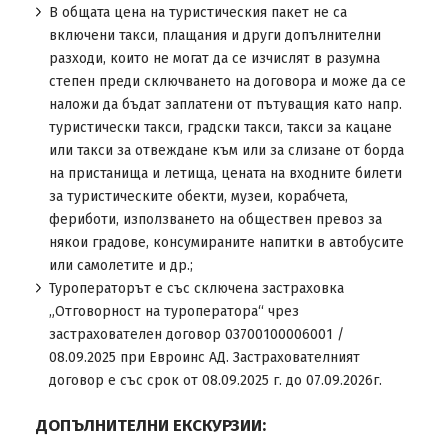
В общата цена на туристическия пакет не са
включени такси, плащания и други допълнителни
разходи, които не могат да се изчислят в разумна
степен преди сключването на договора и може да се
наложи да бъдат заплатени от пътуващия като напр.
туристически такси, градски такси, такси за кацане
или такси за отвеждане към или за слизане от борда
на пристанища и летища, цената на входните билети
за туристическите обекти, музеи, корабчета,
фериботи, използването на обществен превоз за
някои градове, консумираните напитки в автобусите
или самолетите и др.;
Туроператорът е със сключена застраховка
„Отговорност на туроператора“ чрез
застрахователен договор 03700100006001 /
08.09.2025 при Евроинс АД. Застрахователният
договор е със срок от 08.09.2025 г. до 07.09.2026г.
ДОПЪЛНИТЕЛНИ ЕКСКУРЗИИ: