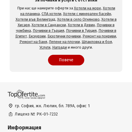
за почивки и услуги с отстъпки
При нас ще намерите оферти за
Хотели на море
,
Хотели
на планина
,
СПА хотели
,
Хотели с минерален басейн
,
Хотели във Велинград
,
Хотели в село Огняново
,
Хотели в
Хисаря
,
Хотели в Сандански
,
Хотели в Девин
,
Почивки в
чужбина
,
Почивки в Гърция
,
Почивки в Турция
,
Почивки в
Египет
,
Екскурзии
,
Екзотични почивки
,
Ремонт на покриви
,
Ремонт на баня
,
Лепене на плочки
,
Шпакловка и боя
,
Услуги
,
Награди
и много други.
Повече
гр. София, жк. Люлин, бл. 789А, офис 1
Лиценз №
РК-01-7232
Информация