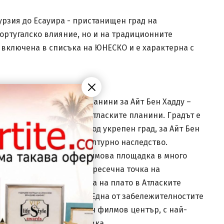
урзия до Есауира - пристанищен град на
португалско влияние, но и на традиционните
 включена в списъка на ЮНЕСКО и е характерна с
рзия през Атласките планини за Айт Бен Хадду –
а южните склонове на Атласките планини. Градът е
ен като ксар или в превод укрепен град, за Айт Бен
ЕСКО за световното и културно наследство.
 използва често като филмова площадка в много
го време градът е бил пресечна точка на
етра надморска височина на плато в Атласките
ви шарки на черен фон. Една от забележителностите
така и световноизвестен филмов център, с най-
Маракеш. Вечеря. Нощувка.