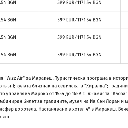
1.54 BGN
599 EUR ∕ 1171.54 BGN
1.54 BGN
599 EUR ∕ 1171.54 BGN
1.54 BGN
599 EUR ∕ 1171.54 BGN
1.54 BGN
599 EUR ∕ 1171.54 BGN
 "Wizz Air" за Маракеш. Туристическа програма в истор
отвън); кулата близнак на севилската "Хиралда"; градин
ято управлява Мароко от 1554 до 1659 г.; джамията "Касб
биниран билет за градините, музея на Ив Сен Лоран и м
фер до хотела. Настаняване в хотел 4* в Маракеш. Вече
увка.