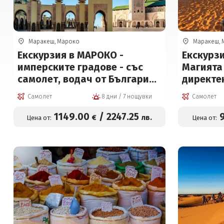
Маракеш, Мароко
Маракеш, 
Екскурзия в МАРОКО -
Екскурз
имперските градове - със
Магията 
самолет, водач от България!
директе
Отстъпки за ранни
Самолет
8 дни / 7 нощувки
Самолет
записвания!
1149
.00
/
2247
.25
€
лв.
Цена от:
Цена от: