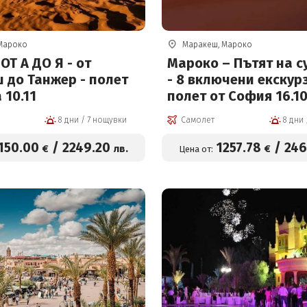
Мароко
Маракеш, Мароко
Т А ДО Я - от
Мароко – Пътят на с
 до Танжер - полет
- 8 включени екскур
 10.11
полет от София 16.1
8 дни / 7 нощувки
Самолет
150
.00
/
2249
.20
1257
.78
/
24
€
лв.
€
Цена от: