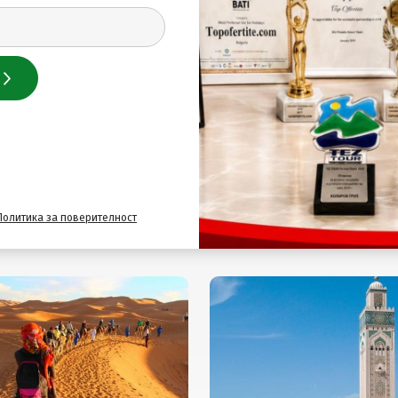
ия с полет на авиокомпания "Wizz Air". Пристигане на л
Политика за поверителност
Подобни оферти