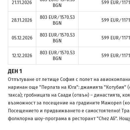
21.11.2026
599 EUR ∕ 117
BGN
803 EUR ∕ 1570.53
28.11.2026
599 EUR ∕ 117
BGN
803 EUR ∕ 1570.53
05.12.2026
599 EUR ∕ 117
BGN
803 EUR ∕ 1570.53
12.12.2026
599 EUR ∕ 117
BGN
ДЕН 1
Отпътуване от летище София с полет на авиокомпания
наринан още "Перлата на Юга": джамията "Котубия" (
такса); гробницата на Саади (отвън) – династията, ко
възможност за посещение на градините Мажорел (ком
Посещението и придвижването е самостоятелно! Транс
фолклорна шоу-програма в ресторант "Chez Ali". Нощ