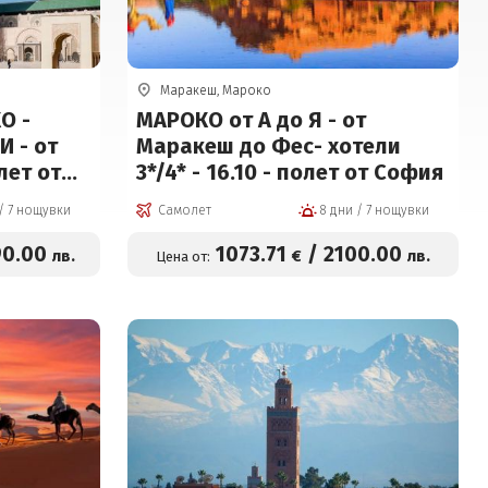
Маракеш, Мароко
О -
МАРОКО от А до Я - от
 - от
Маракеш до Фес- хотели
лет от
3*/4* - 16.10 - полет от София
8 дни / 7 нощувки
Самолет
8 дни / 7 нощувки
90
.00
1073
.71
/
2100
.00
лв.
€
лв.
Цена от: