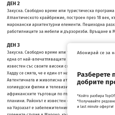
ДЕН 2
Закуска. Свободно време или туристическа програма
Атлантическото крайбрежие, построен през 18 век, к
марокански архитектурни елементи. Пешеходна разхо
работилниците за мебели и дързорезби. Връщане в 
ДЕН 3
Закуска. Свободно време или туристическа програма 
Абонирай се за 
една от най-впечатляващите забележителности по по
известен със своите високи сгради от глина, построе
Хадду се смята, че е един от най-ярките примери на
Разберете 
Автентичната и живописна атмосфера на тази бербер
добрите пр
холивудски филми и телевизионни сериали. Отпътуван
африканските търговци по пътя им към северната час
*Който разбира TopOfe
планини. Районът е известен още и със своите кили
*Получавайте редовн
и last minute оферти!
на Уарзазат е забележителният дворец-крепост на Та
големите студия в Мароко, където най-прочутите м