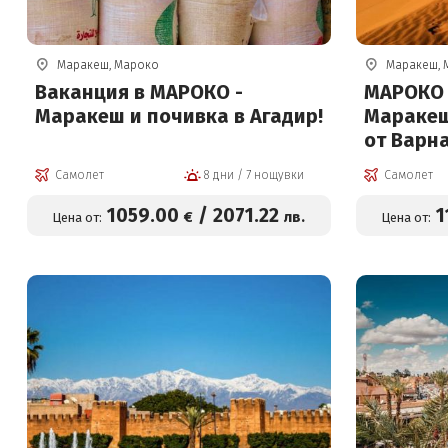
Маракеш, Мароко
Маракеш, 
Ваканция в МАРОКО -
МАРОКО О
Маракеш и почивка в Агадир!
Маракеш
от Варна
Самолет
8 дни / 7 нощувки
Самолет
1059
.00
/
2071
.22
1
€
лв.
Цена от:
Цена от: