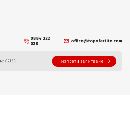
0884 222
office@topofertite.com
038
а: 82138
Изпрати запитване