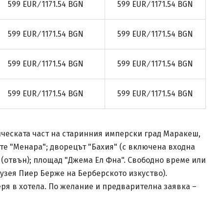
599 EUR ∕ 1171.54 BGN
599 EUR ∕ 1171.54 BGN
599 EUR ∕ 1171.54 BGN
599 EUR ∕ 1171.54 BGN
599 EUR ∕ 1171.54 BGN
599 EUR ∕ 1171.54 BGN
599 EUR ∕ 1171.54 BGN
599 EUR ∕ 1171.54 BGN
ическата част на старинния имперски град Маракеш,
ите "Менара"; дворецът "Бахия" (с включена входна
а" (отвън); площад "Джема Ел Фна". Свободно време или
узея Пиер Берже на Берберското изкуство).
ря в хотела. По желание и предварителна заявка –