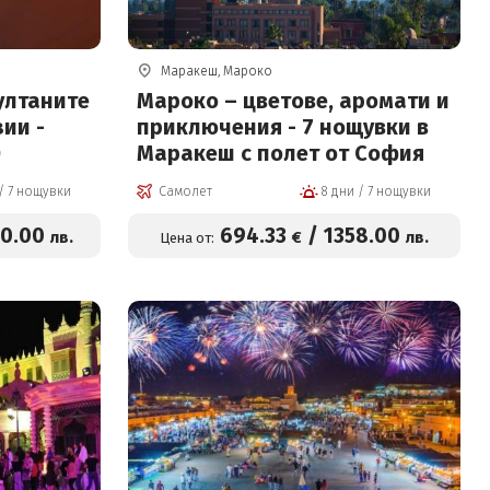
Маракеш, Мароко
ултаните
Мароко – цветове, аромати и
зии -
приключения - 7 нощувки в
0
Маракеш с полет от София
8 дни / 7 нощувки
Самолет
8 дни / 7 нощувки
60
.00
694
.33
/
1358
.00
лв.
€
лв.
Цена от: