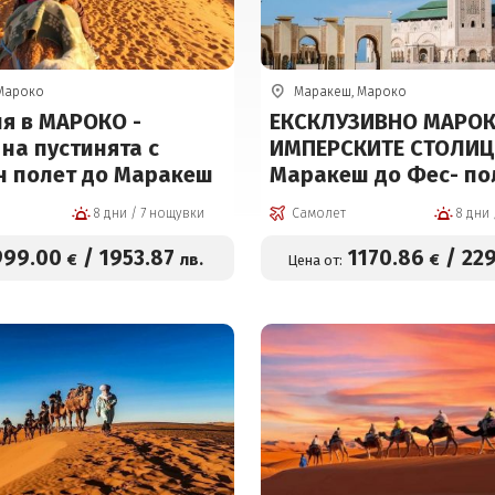
Мароко
Маракеш, Мароко
ия в МАРОКО -
ЕКСКЛУЗИВНО МАРОК
на пустинята с
ИМПЕРСКИТЕ СТОЛИЦИ
н полет до Маракеш
Маракеш до Фес- по
София 16.10
8 дни / 7 нощувки
Самолет
999
.00
/
1953
.87
1170
.86
/
22
€
лв.
€
Цена от: