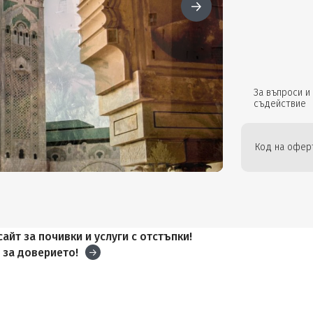
За въпроси и
съдействие
Код на оферт
айт за почивки и услуги с отстъпки!
и
за доверието!