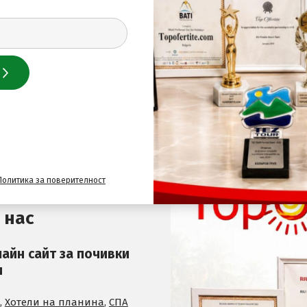
 за най-добрите оферти
Политика за поверителност
 нас
лайн сайт за почивки
и
,
Хотели на планина
,
СПА