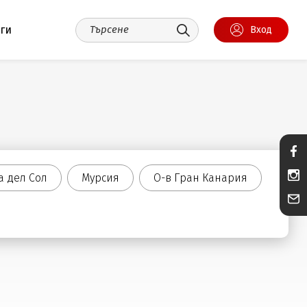
уги
Вход
а дел Сол
Мурсия
О-в Гран Канария