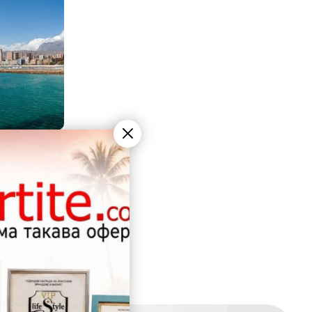
- КОСТА
 със
и език!
онна
8 дни / 7 нощувки
 над 55
иятели!
33
.37
лв.