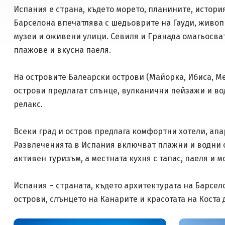
Испания е страна, където морето, планините, истори
Барселона впечатлява с шедьоврите на Гауди, живоп
музеи и оживени улици. Севиля и Гранада омагьосва
плажове и вкусна паеля.
На островите Балеарски острови (Майорка, Ибиса, М
острови предлагат слънце, вулканични пейзажи и вод
релакс.
Всеки град и остров предлага комфортни хотели, апа
Развлеченията в Испания включват плажни и водни с
активен туризъм, а местната кухня с тапас, паеля и
Испания – страната, където архитектурата на Барсе
острови, слънцето на Канарите и красотата на Коста 