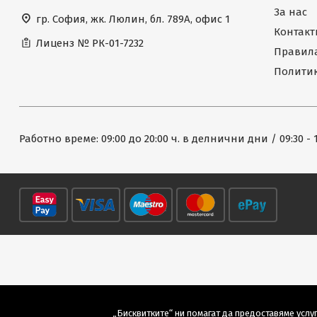
За нас
гр. София, жк. Люлин, бл. 789А, офис 1
Контакт
Лиценз №
РК-01-7232
Правила
Политик
Работно време: 09:00 до 20:00 ч. в делнични дни / 09:30 - 
„Бисквитките“ ни помагат да предоставяме услуг