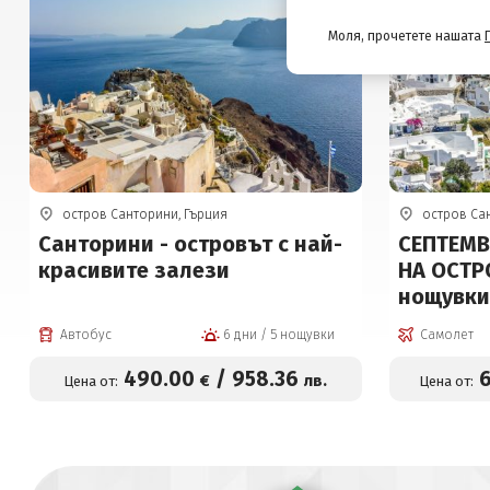
Моля, прочетете нашата
остров Санторини, Гърция
остров Са
Санторини - островът с най-
СЕПТЕМВ
красивите залези
НА ОСТР
нощувки
програм
Автобус
6 дни / 5 нощувки
Самолет
490
.00
/
958
.36
€
лв.
Цена от:
Цена от: