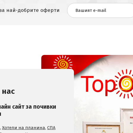
 за най-добрите оферти
 нас
лайн сайт за почивки
и
,
Хотели на планина
,
СПА