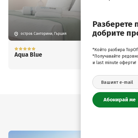
Разберете 
добрите пр
остров Санторини, Гърция
Цена от
*Който разбира TopOfe
1077
.00
Aqua Blue
€
*Получавайте редовн
2106
.43
лв.
и last minute оферти!