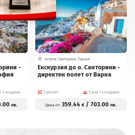
остров Санторини, Гърция
орини -
Екскурзия до о. Санторини -
София
директен полет от Варна
4 дни / 3 нощувки
Самолет
5 дни / 4 нощувки
0
.00
359
.44
/
703
.00
лв.
€
лв.
Цена от: