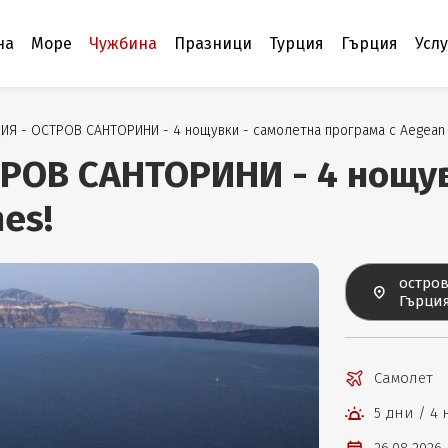
на
Море
Чужбина
Празници
Турция
Гърция
Усл
ИЯ - ОСТРОВ САНТОРИНИ - 4 нощувки - самолетна програма с Aegean A
ТРОВ САНТОРИНИ - 4 нощув
nes!
остро
Гърци
Самолет
5 дни / 4