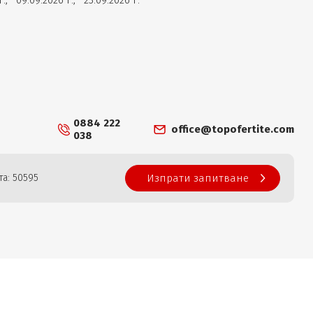
 г.,
09.09.2026 г.,
23.09.2026 г.
0884 222
office@topofertite.com
038
а: 50595
Изпрати запитване