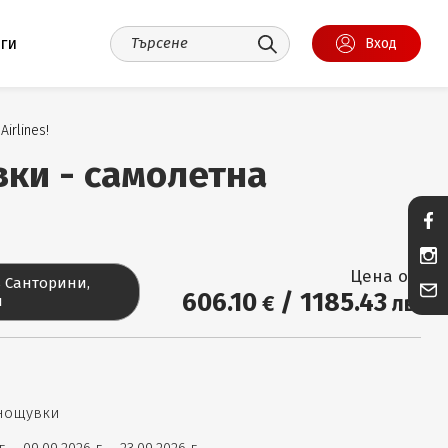
уги
Вход
irlines!
ки - самолетна
Цена от:
в Санторини,
606
.10
/
1185
.43
€
лв.
я
 нощувки