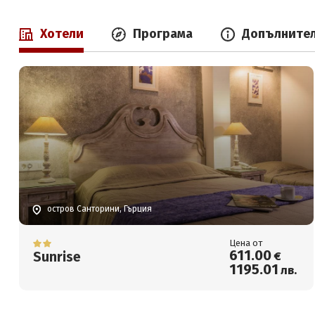
Хотели
Програма
Допълните
остров Санторини, Гърция
Цена от
611
.00
Sunrise
€
1195
.01
лв.