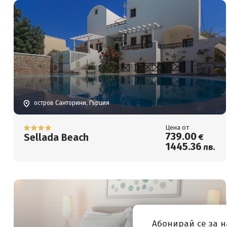
остров Санторини, Гърция
Цена от
739
.00
Sellada Beach
€
1445
.36
лв.
Абонирай се за 