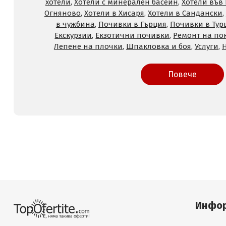
хотели
,
Хотели с минерален басейн
,
Хотели във
Огняново
,
Хотели в Хисаря
,
Хотели в Сандански
,
в чужбина
,
Почивки в Гърция
,
Почивки в Тур
Екскурзии
,
Екзотични почивки
,
Ремонт на по
Лепене на плочки
,
Шпакловка и боя
,
Услуги
,
Повече
Инфо