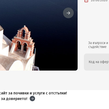
26.08.2026
За въпроси и
съдействие
Код на оферт
айт за почивки и услуги с отстъпки!
и
за доверието!