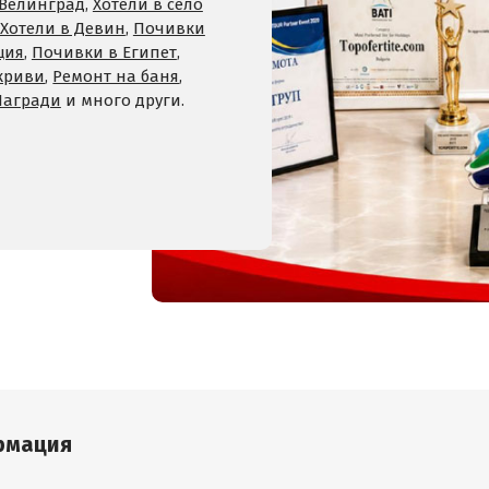
 Велинград
,
Хотели в село
Хотели в Девин
,
Почивки
ция
,
Почивки в Египет
,
криви
,
Ремонт на баня
,
Награди
и много други.
рмация