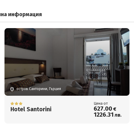
лна информация
остров Санторини, Гърция
Цена от
627
.00
Hotel Santorini
€
1226
.31
лв.