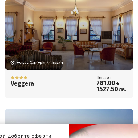
остров Санторини, Гърция
Цена от
781
.00
Veggera
€
1527
.50
лв.
най-добрите оферти