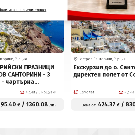
Политика за поверителност
нторини, Гърция
остров Санторини, Гърция
РИЙСКИ ПРАЗНИЦИ
Екскурзия до о. Сант
ОВ САНТОРИНИ - 3
директен полет от 
 - чартърна
а!
4 дни / 3 нощувки
Самолет
695
.40
/
1360
.08
424
.37
/
83
€
лв.
€
Цена от: