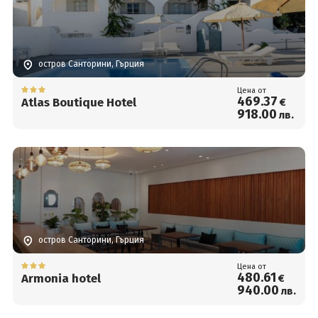
остров Санторини, Гърция
Цена от
469
.37
Atlas Boutique Hotel
€
918
.00
лв.
остров Санторини, Гърция
Цена от
480
.61
Armonia hotel
€
940
.00
лв.