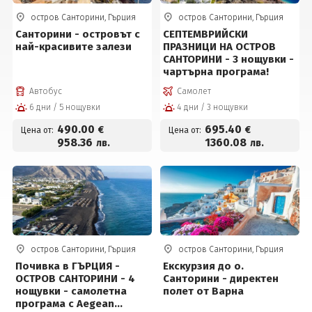
остров Санторини, Гърция
остров Санторини, Гърция
Санторини - островът с
СЕПТЕМВРИЙСКИ
най-красивите залези
ПРАЗНИЦИ НА ОСТРОВ
САНТОРИНИ - 3 нощувки -
чартърна програма!
Автобус
Самолет
6 дни / 5 нощувки
4 дни / 3 нощувки
490
.00
695
.40
€
€
Цена от:
Цена от:
958
.36
1360
.08
лв.
лв.
остров Санторини, Гърция
остров Санторини, Гърция
Почивка в ГЪРЦИЯ -
Екскурзия до о.
ОСТРОВ САНТОРИНИ - 4
Санторини - директен
нощувки - самолетна
полет от Варна
програма с Aegean