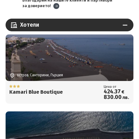
Благодарим на нашите клиенти и партньори
за доверието!
Хотели
остров Санторини, Гърция
Цена от
424
.37
Kamari Blue Boutique
€
830
.00
лв.