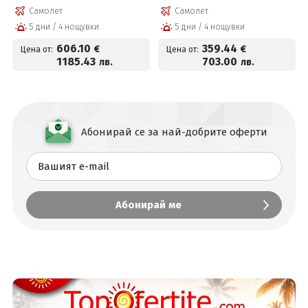
Airlines!
Самолет
Самолет
5 дни / 4 нощувки
5 дни / 4 нощувки
606
.10
359
.44
€
€
Цена от:
Цена от:
1185
.43
703
.00
лв.
лв.
Абонирай се за най-добрите оферти