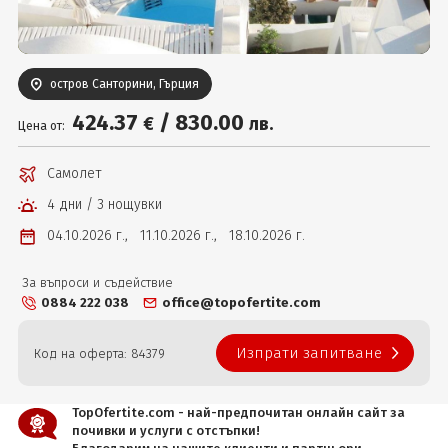
Вход
остров Санторини, Гърция
424
.37
/
830
.00
€
лв.
Цена от:
Самолет
4 дни / 3 нощувки
04.10.2026 г.,
11.10.2026 г.,
18.10.2026 г.
За въпроси и съдействие
0884 222 038
office@topofertite.com
Изпрати запитване
Код на оферта: 84379
TopOfertite.com - най-предпочитан онлайн сайт за
почивки и услуги с отстъпки!