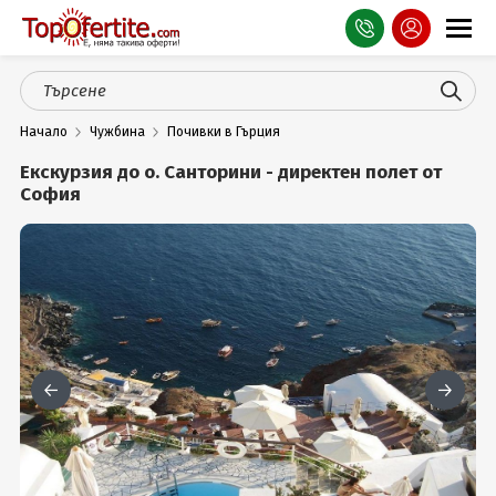
Оферти
Начало
Чужбина
Почивки в Гърция
СПА
Екскурзия до о. Санторини - директен полет от
Планина
София
Море
Чужбина
Празници
Турция
Гърция
Услуги