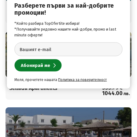
Разберете първи за най-добрите
Цена от
509
.25
промоции!
Epavlis Hotel
€
996
.00
лв.
*Който разбира TopOfertite избира!
*Получавайте редовно нашите най-добри, промо и last
minute оферти!
остров Санторини, Гърция
Моля, прочетете нашата
Политика за поверителност
Цена от
533
.79
Sellada Apartments
€
1044
.00
лв.