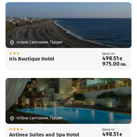
остров Санторини, Гърция
Цена от
498
.51
Iris Boutique Hotel
€
975
.00
лв.
остров Санторини, Гърция
Цена от
498
.51
Antinea Suites and Spa Hotel
€