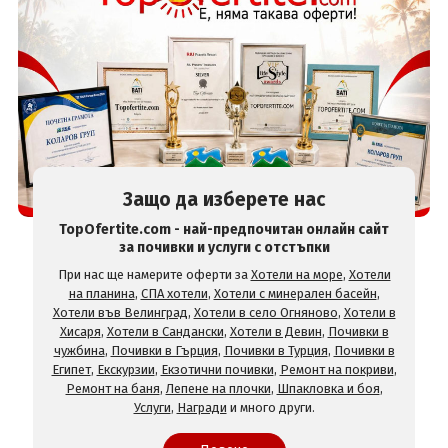
Защо да изберете нас
TopOfertite.com - най-предпочитан онлайн сайт
за почивки и услуги с отстъпки
При нас ще намерите оферти за
Хотели на море
,
Хотели
на планина
,
СПА хотели
,
Хотели с минерален басейн
,
Хотели във Велинград
,
Хотели в село Огняново
,
Хотели в
Хисаря
,
Хотели в Сандански
,
Хотели в Девин
,
Почивки в
чужбина
,
Почивки в Гърция
,
Почивки в Турция
,
Почивки в
Египет
,
Екскурзии
,
Екзотични почивки
,
Ремонт на покриви
,
Ремонт на баня
,
Лепене на плочки
,
Шпакловка и боя
,
Услуги
,
Награди
и много други.