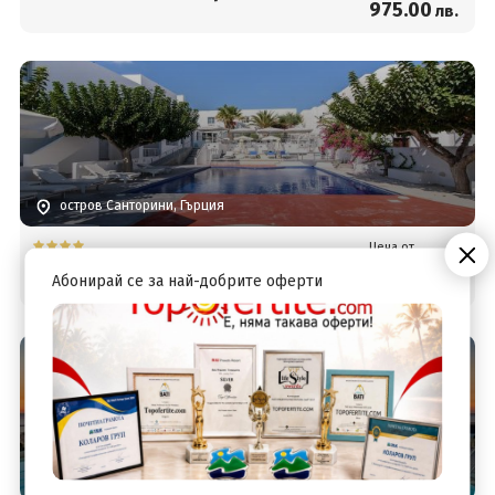
975
.00
лв.
остров Санторини, Гърция
Цена от
505
.16
RK Beach Hotel
€
Абонирай се за най-добрите оферти
988
.00
лв.
остров Санторини, Гърция