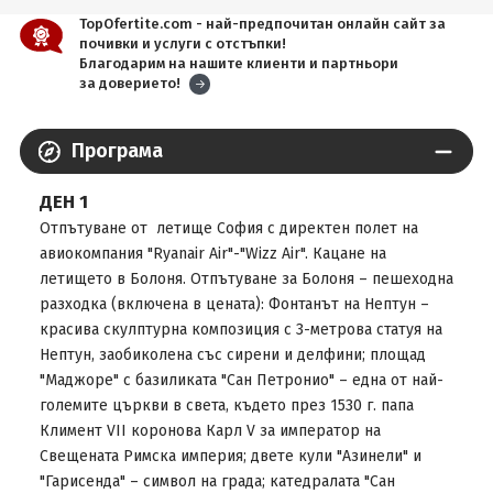
TopOfertite.com - най-предпочитан онлайн сайт за
почивки и услуги с отстъпки!
Благодарим на нашите клиенти и партньори
за доверието!
Програма
ДЕН 1
Отпътуване от летище София с директен полет на
авиокомпания "Ryanair Аir"-"Wizz Air". Кацане на
летището в Болоня. Отпътуване за Болоня – пешеходна
разходка (включена в цената): Фонтанът на Нептун –
красива скулптурна композиция с 3-метрова статуя на
Нептун, заобиколена със сирени и делфини; площад
"Маджоре" с базиликата "Сан Петронио" – една от най-
големите църкви в света, където през 1530 г. папа
Климент VII коронова Карл V за император на
Свещената Римска империя; двете кули "Азинели" и
"Гарисенда" – символ на града; катедралата "Сан