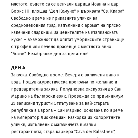
мястото, където са се венчали царица Йоанна и цар
Борис III; площад "Дел Комуне" и църквата "Св. Киара".
Свободно време из приказните улички на
средновековния град, изпълнени с аромат на прясно
изпечени сладкиши. За ценителите на италианската
кухня – възможност да опитат умбрийските страньоци
с трюфел или печено прасенце с местното вино
"Асизи". Незабравим ден за ценители!
ДЕН 4
Закуска. Свободно време. Вечеря с включени вино и
вода. Нощувка.уристическа програма по желание и
предварителна заявка: Полудневна екскурзия до Сан
Марино на български език. Провежда се при минимум
25 записани туристи.Отпътуване за най-старата
република в Европа – Сан Марино, основана по време
на император Диоклециан. Разходка из колоритните
улички, изпълнени с магазинчета и малки
ресторантчета; стара кариера "Cava dei Balastrieri",