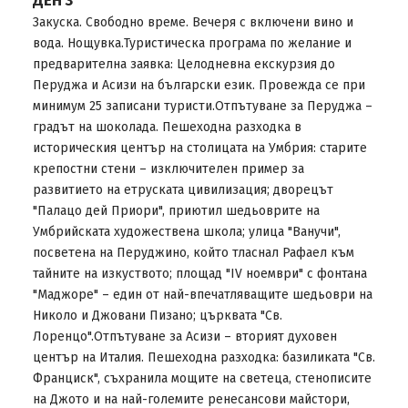
ДЕН 3
Закуска. Свободно време. Вечеря с включени вино и
вода. Нощувка.Туристическа програма по желание и
предварителна заявка: Целодневна екскурзия до
Перуджа и Асизи на български език. Провежда се при
минимум 25 записани туристи.Отпътуване за Перуджа –
градът на шоколада. Пешеходна разходка в
историческия център на столицата на Умбрия: старите
крепостни стени – изключителен пример за
развитието на етруската цивилизация; дворецът
"Палацо дей Приори", приютил шедьоврите на
Умбрийската художествена школа; улица "Ванучи",
посветена на Перуджино, който тласнал Рафаел към
тайните на изкуството; площад "ІV ноември" с фонтана
"Маджоре" – един от най-впечатляващите шедьоври на
Николо и Джовани Пизано; църквата "Св.
Лоренцо".Отпътуване за Асизи – вторият духовен
център на Италия. Пешеходна разходка: базиликата "Св.
Франциск", съхранила мощите на светеца, стенописите
на Джото и на най-големите ренесансови майстори,