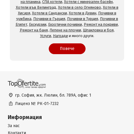
на планина
,
СПА хотели
,
Хотели с минерален басейн
,
Хотели във Велинград
,
Хотели в село Огняново
,
Хотели в
Хисаря
,
Хотели в Сандански
,
Хотели в Девин
,
Почивки в
чужбина
,
Почивки в Гърция
,
Почивки в Турция
,
Почивки в
Египет
,
Екскурзии
,
Екзотични почивки
,
Ремонт на покриви
,
Ремонт на баня
,
Лепене на плочки
,
Шпакловка и боя
,
Услуги
,
Награди
и много други.
Повече
гр. София, жк. Люлин, бл. 789А, офис 1
Лиценз №
РК-01-7232
Информация
За нас
Контакти