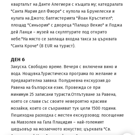
кварталът на Данте Алегиери с къщата му; катедралата
"Санта Мария дел Фиоре" с купола на Брунелески и
кулата на Джото; баптистерията "Йоан Кръстител";
площад "Синьория" с двореца "Палацо Векио" и Лоджа
дей Ланци – музей на скулптурите под открито
небе.*На място се заплаща входна такса за църквата
"Санта Кроче" (8 EUR на турист).
ДЕН 6
Закуска. Свободно време. Вечеря с включени вино и
вода. Нощувка.Туристическа програма по желание и
предварителна заявка: Полудневна екскурзия до
Равена на български език. Провежда се при
минимум 25 записани туристи.Отпътуване за Равена,
която се слави със своите невероятно красиви
мозайки, които се съхраняват тук цели 1500 години.
Пешеходна разходка с местен екскурзовод: посещение
на Мавзолея на Гала Плацидия – най-големият
шедьовър на мозаечното изкуство; църквата "Св.