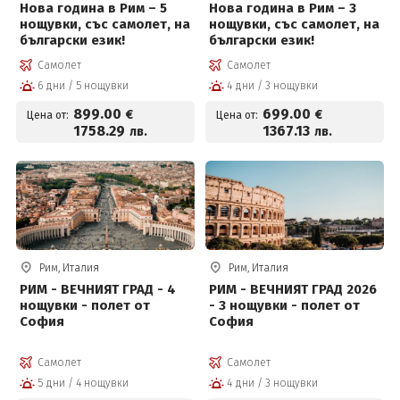
Нова година в Рим – 5
Нова година в Рим – 3
нощувки, със самолет, на
нощувки, със самолет, на
български език!
български език!
Самолет
Самолет
6 дни / 5 нощувки
4 дни / 3 нощувки
899
.00
699
.00
€
€
Цена от:
Цена от:
1758
.29
1367
.13
лв.
лв.
Рим, Италия
Рим, Италия
РИМ - ВЕЧНИЯТ ГРАД - 4
РИМ - ВЕЧНИЯТ ГРАД 2026
нощувки - полет от
- 3 нощувки - полет от
София
София
Самолет
Самолет
5 дни / 4 нощувки
4 дни / 3 нощувки