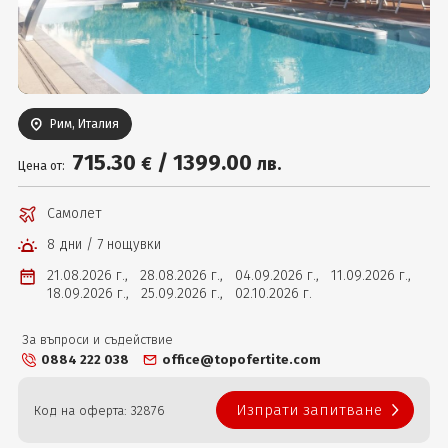
Вход
Рим, Италия
715
.30
/
1399
.00
€
лв.
Цена от:
Самолет
8 дни / 7 нощувки
21.08.2026 г.,
28.08.2026 г.,
04.09.2026 г.,
11.09.2026 г.,
18.09.2026 г.,
25.09.2026 г.,
02.10.2026 г.
За въпроси и съдействие
0884 222 038
office@topofertite.com
Изпрати запитване
Код на оферта: 32876