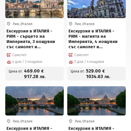
Рим, Италия
Рим, Италия
Екскурзия в ИТАЛИЯ -
Екскурзия в ИТАЛИЯ -
РИМ - сърцето на
РИМ - магията на
Империята, 3 нощувки
Империята, 4 нощувки
със самолет и
със самолет и
обслужване на
обслужване на
Самолет
Самолет
български език!
български език!
4 дни / 3 нощувки
5 дни / 4 нощувки
469
.00
529
.00
€
€
Цена от:
Цена от:
917
.28
1034
.63
лв.
лв.
Рим, Италия
Рим, Италия
Екскурзия в ИТАЛИЯ -
Екскурзия в ИТАЛИЯ -