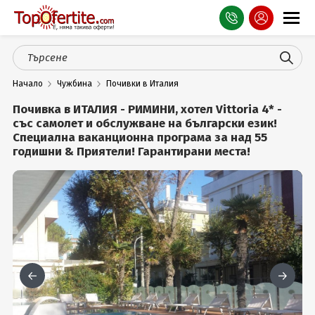
Оферти
Начало
Чужбина
Почивки в Италия
СПА
Почивка в ИТАЛИЯ - РИМИНИ, хотел Vittoria 4* -
Планина
със самолет и обслужване на български език!
Специална ваканционна програма за над 55
годишни & Приятели! Гарантирани места!
Море
Чужбина
Празници
Турция
Гърция
Услуги