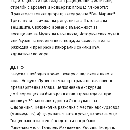
където днес се провеждат традиционни фестивали,
стрелби с арбалет и концерти; площад "Либерта";
Правителственият дворец; катедралата "Сан Марино";
Трите кули – символ на републиката; Пътеката на
вещиците. Свободно време с възможност за
посещение на Музея на мъченията, Историческия музей
или Музея на любопитните неща, за самостоятелна
разходка и прекрасни панорамни снимки към
Адриатическо море.
ДЕН 5
Закуска. Свободно време. Вечеря с включени вино и
вода. Нощувка.Туристическа програма по желание и
предварителна заявка: Целодневна екскурзия
до Флоренция на български език. Провежда се при
минимум 30 записани туристи.Отпътуване за
Флоренция. Пешеходна разходка с местен екскурзовод
(минимум 1½ ч): църквата "Санта Кроче", наричана още
"национален пантеон", където са погребани
Микеланджело, Галилей, Макиавели, Росини, Гиберти;