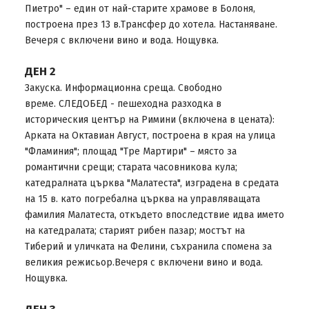
Пиетро" – един от най-старите храмове в Болоня,
построена през 13 в.Трансфер до хотела. Настаняване.
Вечеря с включени вино и вода. Нощувка.
ДЕН 2
Закуска. Информационна среща. Свободно
време. СЛЕДОБЕД - пешеходна разходка в
историческия център на Римини (включена в цената):
Арката на Октавиан Август, построена в края на улица
"Фламиния"; площад "Тре Мартири" – място за
романтични срещи; старата часовникова кула;
катедралната църква "Малатеста", изграденa в средата
на 15 в. като погребална църква на управляващата
фамилия Малатеста, откъдето впоследствие идва името
на катедралата; старият рибен пазар; мостът на
Тиберий и уличката на Фелини, съхранила спомена за
великия режисьор.Вечеря с включени вино и вода.
Нощувка.