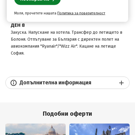
билет за корабчето от паркинга до историческия
център на Венеция (около 18 EUR на турист).
Моля, прочетете нашата
Политика за поверителност
ДЕН 8
Закуска. Напускане на хотела. Трансфер до летището в
Болоня. Отпътуване за България с директен полет на
авиокомпания "Ryanair"/"Wizz Air". Кацане на летище
София.
Допълнителна информация
Подобни оферти