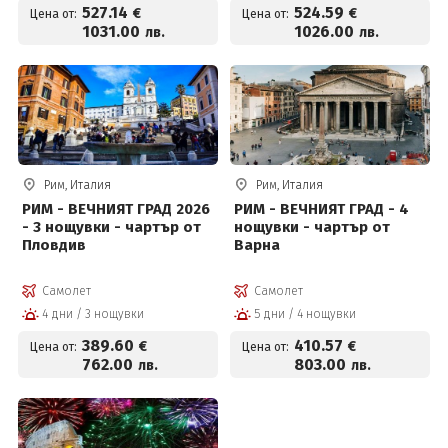
527
.14
524
.59
€
€
Цена от:
Цена от:
1031
.00
1026
.00
лв.
лв.
Рим, Италия
Рим, Италия
РИМ - ВЕЧНИЯТ ГРАД 2026
РИМ - ВЕЧНИЯТ ГРАД - 4
- 3 нощувки - чартър от
нощувки - чартър от
Пловдив
Варна
Самолет
Самолет
4 дни / 3 нощувки
5 дни / 4 нощувки
389
.60
410
.57
€
€
Цена от:
Цена от:
762
.00
803
.00
лв.
лв.