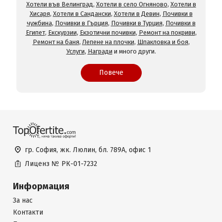
Хотели във Велинград
,
Хотели в село Огняново
,
Хотели в
Хисаря
,
Хотели в Сандански
,
Хотели в Девин
,
Почивки в
чужбина
,
Почивки в Гърция
,
Почивки в Турция
,
Почивки в
Египет
,
Екскурзии
,
Екзотични почивки
,
Ремонт на покриви
,
Ремонт на баня
,
Лепене на плочки
,
Шпакловка и боя
,
Услуги
,
Награди
и много други.
Повече
гр. София, жк. Люлин, бл. 789А, офис 1
Лиценз №
РК-01-7232
Информация
За нас
Контакти