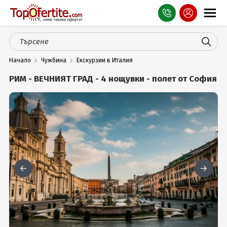
Оферти
Начало
Чужбина
Екскурзии в Италия
СПА
РИМ - ВЕЧНИЯТ ГРАД - 4 нощувки - полет от София
Планина
Море
Чужбина
Празници
Турция
Гърция
Услуги