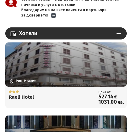
почивки и услуги с отстъпки!
Благодарим на нашите клиенти и партньори
за доверието!
Хотели
Рим, Италия
Цена от
527
.14
Raeli Hotel
€
1031
.00
лв.