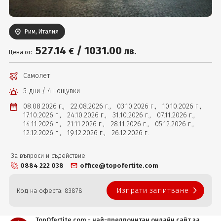
Вход
Рим, Италия
527
.14
/
1031
.00
€
лв.
Цена от:
Самолет
5 дни / 4 нощувки
08.08.2026 г.,
22.08.2026 г.,
03.10.2026 г.,
10.10.2026 г.,
17.10.2026 г.,
24.10.2026 г.,
31.10.2026 г.,
07.11.2026 г.,
14.11.2026 г.,
21.11.2026 г.,
28.11.2026 г.,
05.12.2026 г.,
12.12.2026 г.,
19.12.2026 г.,
26.12.2026 г.
За въпроси и съдействие
0884 222 038
office@topofertite.com
Изпрати запитване
Код на оферта: 83878
TopOfertite.com - най-предпочитан онлайн сайт за