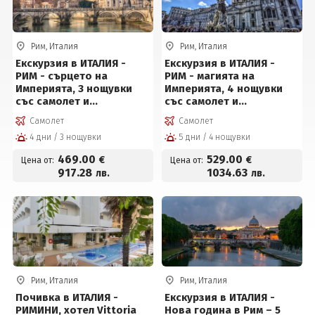
Рим, Италия
Рим, Италия
Екскурзия в ИТАЛИЯ -
Екскурзия в ИТАЛИЯ -
РИМ - сърцето на
РИМ - магията на
Империята, 3 нощувки
Империята, 4 нощувки
със самолет и
със самолет и
обслужване на
обслужване на
Самолет
Самолет
български език!
български език!
4 дни / 3 нощувки
5 дни / 4 нощувки
469
.00
529
.00
€
€
Цена от:
Цена от:
917
.28
1034
.63
лв.
лв.
Рим, Италия
Рим, Италия
Почивка в ИТАЛИЯ -
Екскурзия в ИТАЛИЯ -
РИМИНИ, хотел Vittoria
Нова година в Рим – 5