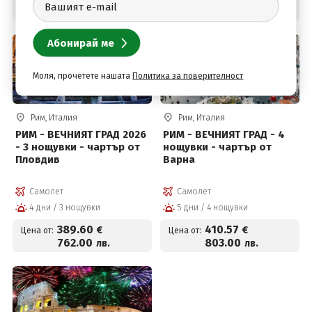
1367
.13
1026
.00
лв.
лв.
Моля, прочетете нашата
Политика за поверителност
Рим, Италия
Рим, Италия
РИМ - ВЕЧНИЯТ ГРАД 2026
РИМ - ВЕЧНИЯТ ГРАД - 4
- 3 нощувки - чартър от
нощувки - чартър от
Пловдив
Варна
Самолет
Самолет
4 дни / 3 нощувки
5 дни / 4 нощувки
389
.60
410
.57
€
€
Цена от:
Цена от:
762
.00
803
.00
лв.
лв.