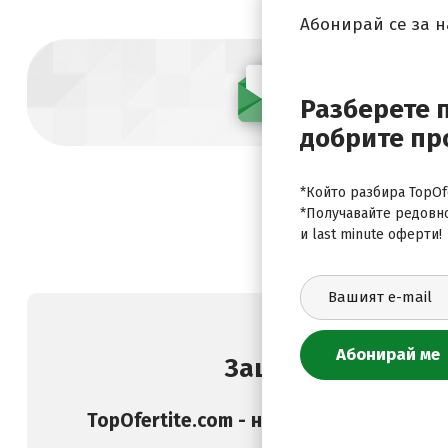
Абонирай се за 
Абонирай се
Разберете 
добрите пр
*Който разбира TopOfe
*Получавайте редовн
и last minute оферти!
Защо да изберете
TopOfertite.com - най-предпочитан он
и услуги с отстъпк