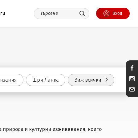
уги
Вход
анзания
Шри Ланка
Виж всички
ка природа и културни изживявания, които