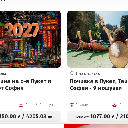
ланд
Пукет, Тайланд
ина на о-в Пукет и
Почивка в Пукет, Та
от София
София - 9 нощувки
13 дни / 10 нощувки
Самолет
150
.00
/
4205
.03
1077
.00
/
21
€
лв.
€
Цена от: