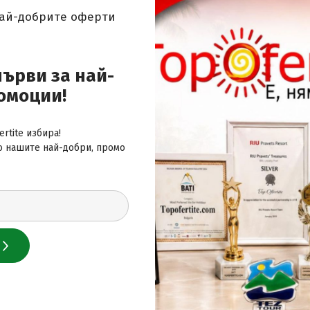
най-добрите оферти
 за най-добрите оферти
първи за най-
омоции!
rtite избира!
о нашите най-добри, промо
 нас
лайн сайт за почивки
и