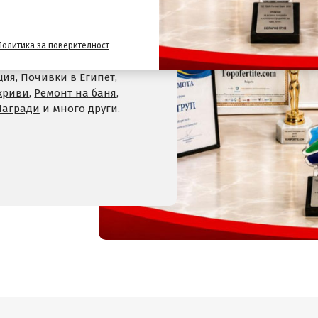
,
Хотели на планина
,
СПА
 Велинград
,
Хотели в село
Политика за поверителност
Хотели в Девин
,
Почивки
ция
,
Почивки в Египет
,
криви
,
Ремонт на баня
,
Награди
и много други.