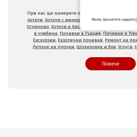
При нас ще намерите оферти за
Хотели на море
хотели
,
Хотели с минерален басейн
,
Хотели във
Моля, прочетете нашата
Огняново
,
Хотели в Хисаря
,
Хотели в Сандански
,
в чужбина
,
Почивки в Гърция
,
Почивки в Тур
Екскурзии
,
Екзотични почивки
,
Ремонт на по
Лепене на плочки
,
Шпакловка и боя
,
Услуги
,
Повече