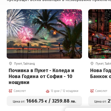
Пукет, Тайланд
Пукет, Тай
Почивка в Пукет - Коледа и
Нова Год
Нова Година от София - 10
Банкок 
нощувки
Самолет
13 дни / 12 нощувки
Самолет
1666
.75
/
3259
.88
2
€
лв.
Цена от:
Цена от: