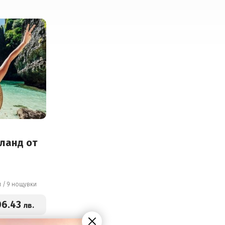
йланд от
10 дни / 9 нощувки
06
.43
лв.