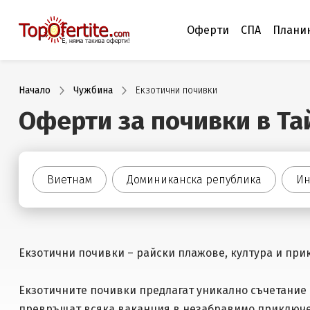
Оферти
СПА
Плани
Начало
Чужбина
Екзотични почивки
Оферти за почивки в Та
Виетнам
Доминиканска република
Ин
Екзотични почивки – райски плажове, култура и пр
Екзотичните почивки предлагат уникално съчетание 
превръщат всяка ваканция в незабравимо приключ