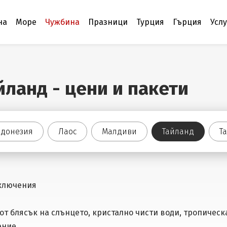
на
Море
Чужбина
Празници
Турция
Гърция
Усл
йланд - цени и пакети
донезия
Лаос
Малдиви
Тайланд
Т
иключения
от блясък на слънцето, кристално чисти води, тропичес
ение.