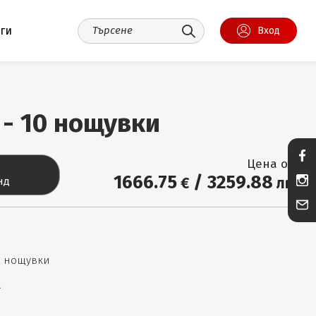
уги
Вход
 - 10 нощувки
Цена от:
1666
.75
/
3259
.88
€
лв.
нд
12 нощувки
.