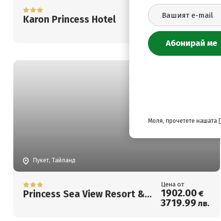
Цена от
1871
.50
Karon Princess Hotel
€
3660
.34
лв.
Моля, прочетете нашата
Пукет, Тайланд
Цена от
1902
.00
Princess Sea View Resort &
€
3719
.99
лв.
Spa