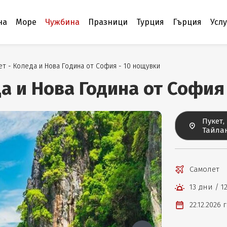
на
Море
Чужбина
Празници
Турция
Гърция
Усл
ет - Коледа и Нова Година от София - 10 нощувки
а и Нова Година от София
Пукет,
Тайла
Самолет
13 дни / 
22.12.2026 г