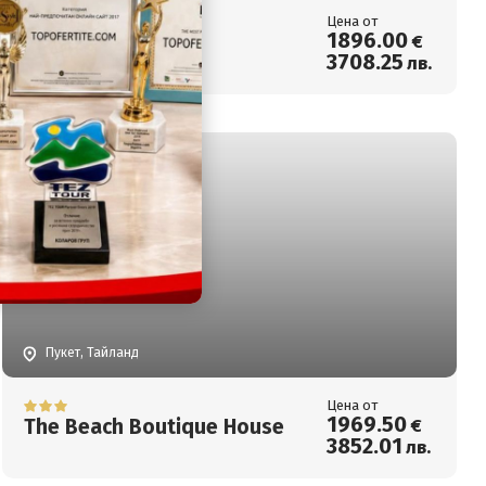
Цена от
1896
.00
Casa Del M
€
3708
.25
лв.
Пукет, Тайланд
Цена от
1969
.50
The Beach Boutique House
€
3852
.01
лв.