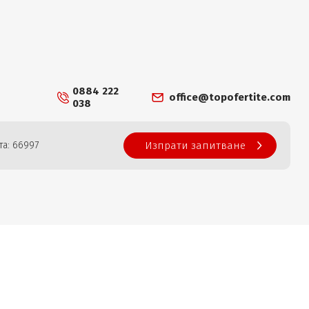
0884 222
office@topofertite.com
038
та: 66997
Изпрати запитване