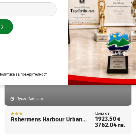
Цена от
1871
.50
Kata Poolside Resort
€
3660
.34
лв.
Политика за поверителност
Пукет, Тайланд
Цена от
1923
.50
Fishermens Harbour Urban
€
3762
.04
лв.
Resort