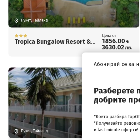
Пукет, Тайланд
Цена от
1856
.00
Tropica Bungalow Resort &
€
3630
.02
лв.
Restaurant
Абонирай се за 
Разберете 
добрите пр
*Който разбира TopOfe
*Получавайте редовн
и last minute оферти!
Пукет, Тайланд