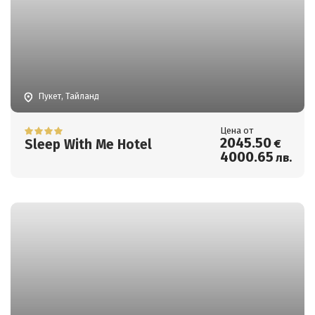
Пукет, Тайланд
Цена от
2045
.50
Sleep With Me Hotel
€
4000
.65
лв.