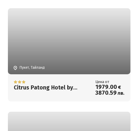
Пукет, Тайланд
Цена от
1979
.00
Citrus Patong Hotel by
€
3870
.59
лв.
Compass Hospitality