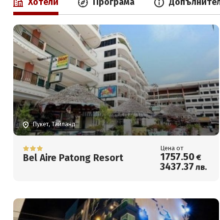
Хотели
Програма
Допълните
Пукет, Тайланд
Цена от
1757
.50
Bel Aire Patong Resort
€
3437
.37
лв.