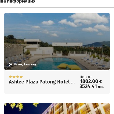
лна информация
Пукет, Тайланд
Цена от
1802
.00
Ashlee Plaza Patong Hotel &
€
3524
.41
лв.
Spa