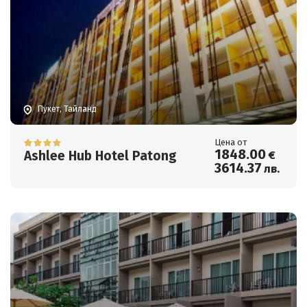
Пукет, Тайланд
Цена от
1848
.00
Ashlee Hub Hotel Patong
€
3614
.37
лв.