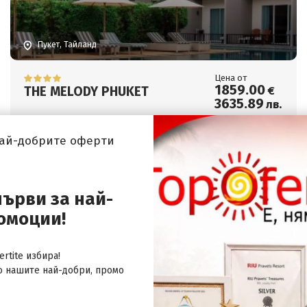
Пукет, Тайланд
Цена от
1859
.00
THE MELODY PHUKET
€
3635
.89
лв.
най-добрите оферти
първи за най-
омоции!
rtite избира!
о нашите най-добри, промо
Пукет, Тайланд