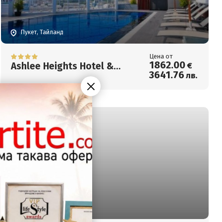
Пукет, Тайланд
Цена от
1862
.00
Ashlee Heights Hotel &
€
3641
.76
лв.
Suites
Пукет, Тайланд