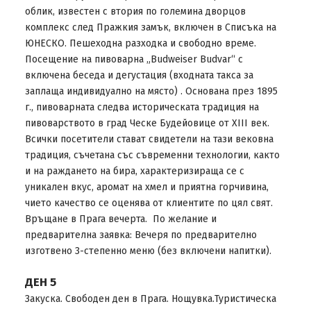
облик, известен с втория по големина дворцов
комплекс след Пражкия замък, включен в Списъка на
ЮНЕСКО. Пешеходна разходка и свободно време.
Посещение на пивоварна „Budweiser Budvar“ с
включена беседа и дегустация (входната такса за
заплаща индивидуално на място) . Основана през 1895
г., пивоварната следва историческата традиция на
пивоварството в град Ческе Будейовице от ХІІІ век.
Всички посетители стават свидетели на тази вековна
традиция, съчетана със съвременни технологии, както
и на раждането на бира, характеризираща се с
уникален вкус, аромат на хмел и приятна горчивина,
чието качество се оценява от клиентите по цял свят.
Връщане в Прага вечерта. По желание и
предварителна заявка: Вечеря по предварително
изготвено 3-степенно меню (без включени напитки).
ДЕН 5
Закуска. Свободен ден в Прага. Нощувка.Туристическа