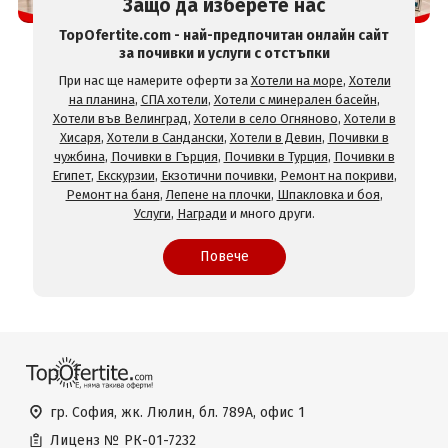
Защо да изберете нас
TopOfertite.com - най-предпочитан онлайн сайт
за почивки и услуги с отстъпки
При нас ще намерите оферти за
Хотели на море
,
Хотели
на планина
,
СПА хотели
,
Хотели с минерален басейн
,
Хотели във Велинград
,
Хотели в село Огняново
,
Хотели в
Хисаря
,
Хотели в Сандански
,
Хотели в Девин
,
Почивки в
чужбина
,
Почивки в Гърция
,
Почивки в Турция
,
Почивки в
Египет
,
Екскурзии
,
Екзотични почивки
,
Ремонт на покриви
,
Ремонт на баня
,
Лепене на плочки
,
Шпакловка и боя
,
Услуги
,
Награди
и много други.
Повече
гр. София, жк. Люлин, бл. 789А, офис 1
Лиценз №
РК-01-7232