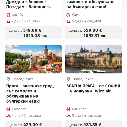
Дрезден - Берлин -
самолет и обслужване
Потсдам - Лайпциг -
на български език!
Мюнхен!
Автобус
Самолет
7 дни / 5 нощувки
5 дни / 4 нощувки
519
.00
559
.00
€
€
Цена от:
Цена от:
1015
.08
1093
.31
лв.
лв.
Прага, Чехия
Прага, Чехия
Прага - златният град,
ЗЛАТНА ПРАГА - от СОФИЯ
със самолет и
- 4 нощувки- Wizz air
обслужване на
български език!
Самолет
Самолет
4 дни / 3 нощувки
5 дни / 4 нощувки
429
.00
581
.85
€
€
Цена от:
Цена от: