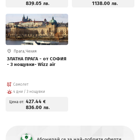
839
.05
1138
.00
лв.
лв.
Прага, Чехия
ЗЛАТНА ПРАГА - от СОФИЯ
- 3 нощувки- Wizz air
Самолет
4 дни / 3 нощувки
427
.44
€
Цена от:
836
.00
лв.
Абонирай се за най-добрите оферти