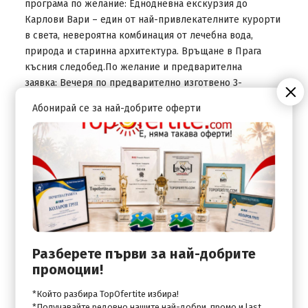
програма по желание: Еднодневна екскурзия до
Карлови Вари – един от най-привлекателните курорти
в света, невероятна комбинация от лечебна вода,
природа и старинна архитектура. Връщане в Прага
късния следобед.По желание и предварителна
заявка: Вечеря по предварително изготвено 3-
степенно меню (без включени напитки).
Абонирай се за най-добрите оферти
ДЕН 6
Закуска. Отпътуване за Словакия. Пешеходна разходка
в историческия център на Братислава: дворецът на
архиепископите, старото кметство, академия
„Истрополитана”, катедралата „Св. Мартин” – свидетел
на десетки коронации на кралски особи, Замъкът на
Братислава, където днес се помещава правителството
на Република Словакия. Свободно време. Отпътуване
Разберете първи за най-добрите
за Унгария. Настаняване в района на Будапеща вечерта.
промоции!
Нощувка.
*Който разбира TopOfertite избира!
ДЕН 7
*Получавайте редовно нашите най-добри, промо и last