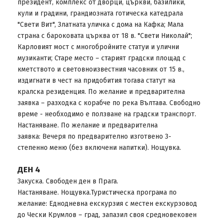
президент, комплекс от дворци, църкви, базилики,
кули и градини, грандиозната готическа катедралa
"Свети Вит", Златната уличка с дома на Кафка; Мала
страна с бароковата църква от 18 в. "Свети Николай";
Карловият мост с многобройните статуи и улични
музиканти; Старе место – старият градски площад с
кметството и световноизвестния часовник от 15 в.,
издигнати в чест на придобития тогава статут на
кралска резиденция. По желание и предварителна
заявка – разходка с корабче по река Вълтава. Свободно
време - необходимо е ползване на градски транспорт.
Настаняване. По желание и предварителна
заявка: Вечеря по предварително изготвено 3-
степенно меню (без включени напитки). Нощувка.
ДЕН 4
Закуска. Свободен ден в Прага.
Настаняване. Нощувка.Туристическа програма по
желание: Еднодневна екскурзия с местен екскурзовод
до Чески Крумлов – град, запазил своя средновековен