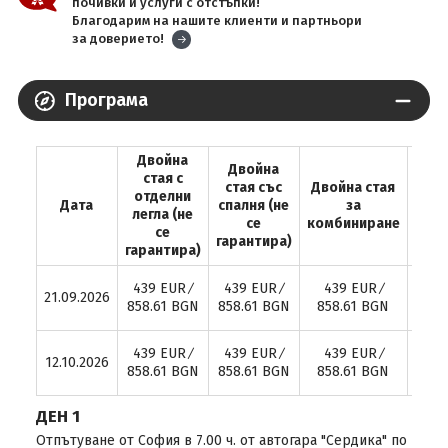
почивки и услуги с отстъпки!
Благодарим на нашите клиенти и партньори
за доверието!
Програма
Двойна
Двойна
стая с
стая със
Двойна стая
Доп
отделни
Дата
спалня (не
за
легл
легла (не
се
комбиниране
се
гарантира)
гарантира)
439 EUR ∕
439 EUR ∕
439 EUR ∕
4
21.09.2026
858.61 BGN
858.61 BGN
858.61 BGN
85
439 EUR ∕
439 EUR ∕
439 EUR ∕
4
12.10.2026
858.61 BGN
858.61 BGN
858.61 BGN
85
ДЕН 1
Отпътуване от София в 7.00 ч. от автогара "Сердика" по