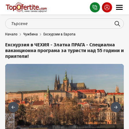
Оферти
Начало
Чужбина
Екскурзии в Европа
СПА
Екскурзия в ЧЕХИЯ - Златна ПРАГА - Специална
Планина
ваканционна програма за туристи над 55 години и
приятели!
Море
Чужбина
Празници
Турция
Гърция
Услуги