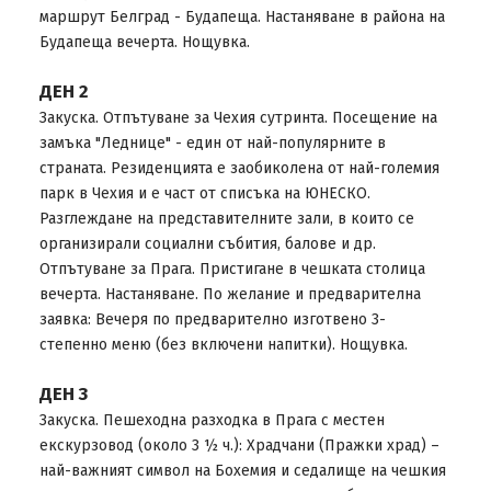
маршрут Белград - Будапеща. Настаняване в района на
Будапеща вечерта. Нощувка.
ДЕН 2
Закуска. Отпътуване за Чехия сутринта. Посещение на
замъка "Леднице" - един от най-популярните в
страната. Резиденцията е заобиколена от най-големия
парк в Чехия и е част от списъка на ЮНЕСКО.
Разглеждане на представителните зали, в които се
организирали социални събития, балове и др.
Отпътуване за Прага. Пристигане в чешката столица
вечерта. Настаняване. По желание и предварителна
заявка: Вечеря по предварително изготвено 3-
степенно меню (без включени напитки). Нощувка.
ДЕН 3
Закуска. Пешеходна разходка в Прага с местен
екскурзовод (около 3 ½ ч.): Храдчани (Пражки храд) –
най-важният символ на Бохемия и седалище на чешкия