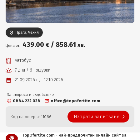
Вход
Прага, Чехия
439
.00
/
858
.61
€
лв.
Цена от:
Автобус
7 дни / 6 нощувки
21.09.2026 г.,
12.10.2026 г.
За въпроси и съдействие
0884 222 038
office@topofertite.com
Изпрати запитване
Код на оферта: 11066
TopOfertite.com - най-предпочитан онлайн сайт за