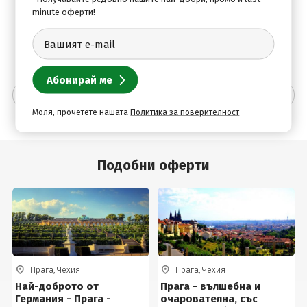
Закуска. Отпътуване за България. Пристигане в София
minute оферти!
на автогара "Сердика" късно вечерта.
Допълнителна информация
Моля, прочетете нашата
Политика за поверителност
Подобни оферти
Прага, Чехия
Прага, Чехия
Най-доброто от
Прага - вълшебна и
Германия - Прага -
очарователна, със