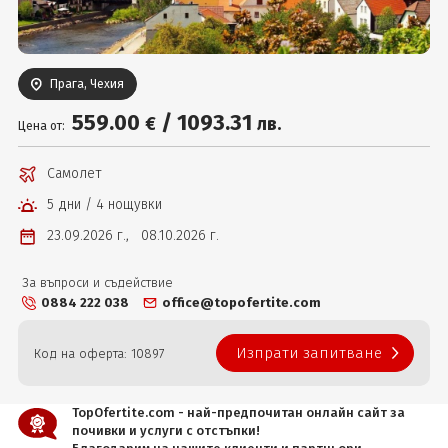
Вход
Прага, Чехия
559
.00
/
1093
.31
€
лв.
Цена от:
Самолет
5 дни / 4 нощувки
23.09.2026 г.,
08.10.2026 г.
За въпроси и съдействие
0884 222 038
office@topofertite.com
Изпрати запитване
Код на оферта: 10897
TopOfertite.com - най-предпочитан онлайн сайт за
почивки и услуги с отстъпки!