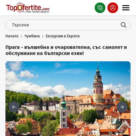
Оферти
Начало
Чужбина
Екскурзии в Европа
СПА
Прага - вълшебна и очарователна, със самолет и
Планина
обслужване на български език!
Море
Чужбина
Празници
Турция
Гърция
Услуги