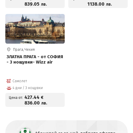
839
.05
1138
.00
лв.
лв.
Прага, Чехия
ЗЛАТНА ПРАГА - от СОФИЯ
- 3 нощувки- Wizz air
Самолет
4 дни / 3 нощувки
427
.44
€
Цена от:
836
.00
лв.