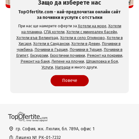
Защо да изберете нас
TopOfertite.com - най-предпочитан онлайн сайт
за почивки и услуги с отстъпки
При нас ще намерите оферти за
Хотели на море
,
Хотели
на планина
,
СПА хотели
,
Хотели с минерален басейн
,
Хотели във Велинград
,
Хотели в село Огняново
,
Хотели в
Хисаря
,
Хотели в Сандански
,
Хотели в Девин
,
Почивки в
чужбина
,
Почивки в Гърция
,
Почивки в Турция
,
Почивки в
Египет
,
Екскурзии
,
Екзотични почивки
,
Ремонт на покриви
,
Ремонт на баня
,
Лепене на плочки
,
Шпакловка и боя
,
Услуги
,
Награди
и много други.
Повече
гр. София, жк. Люлин, бл. 789А, офис 1
Лиценз №
РК-01-7232