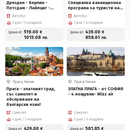
Дрезден - Берлин -
Специална ваканционна
Потсдам - Лайпциг -
програма за туристи над
Мюнхен!
55 години и приятели!
Автобус
Автобус
7 дни / 5 нощувки
7 дни / 6 нощувки
519
.00
439
.00
€
€
Цена от:
Цена от:
1015
.08
858
.61
лв.
лв.
Прага, Чехия
Прага, Чехия
Прага - златният град,
ЗЛАТНА ПРАГА - от СОФИЯ
със самолет и
- 4 нощувки- Wizz air
обслужване на
български език!
Самолет
Самолет
4 дни / 3 нощувки
5 дни / 4 нощувки
429
.00
581
.85
€
€
Цена от:
Цена от: