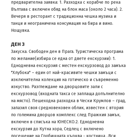
предварителна заявка: 1. Разходка с корабче по река
Вълтава с включен обяд на блок маса (около 2 часа). 2.
Вечеря в ресторант с традиционна чешка музика и
танци и неограничена консумация на бира и вино.
Нощувка.
ДЕН 3
Закуска. Свободен ден в Прага. Туристическа програма
по желание(избира се една от двете екскурзии): 1.
Еднодневна екскурзия с местен екскурзовод до замъка
"Хлубока" – един от най-красивите чешки замъци с
изключителна колекция на готическо и съвременно
изкуство. Разглеждане на дворцовите зали с
екскурзовод (входната такса се заплаща допълнително
на място). Пешеходна разходка в Чески Крумлов – град,
запазил своя средновековен облик, известен с втория
по големина дворцов комплекс след Пражкия замък,
включен в списъка на ЮНЕСКО.2. Еднодневна
екскурзия до Кутна хора, Седлец с включено
посещение на Гробищната църква - костница „Вси