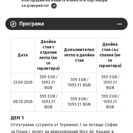
Благодарим на нашите клиенти и партньори
за доверието!
Програма
Двойна
Двойна
стая с
Допълнително
стая със
отделни
Ед
Дата
легло в двойна
спалня (не
легла (не
стая
се
се
гарантира)
гарантира)
559 EUR ∕
559 EUR ∕
768
559 EUR ∕
23.09.2026
1093.31
1093.31
15
1093.31 BGN
BGN
BGN
559 EUR ∕
559 EUR ∕
768
559 EUR ∕
08.10.2026
1093.31
1093.31
15
1093.31 BGN
BGN
BGN
ДЕН 1
Отпътуване сутринта от Терминал 1 на летище София
за Прага с полет на авиокомпания Wizz Air. Кацане в