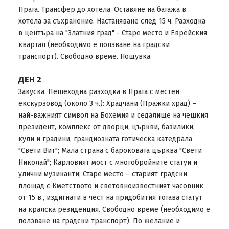
Прага. Трансфер до хотела. Оставяне на багажа в
хотела за съхранение. Настаняване след 15 ч. Разходка
в центъра на "Златния град" - Старе место и Еврейския
квартал (необходимо е ползване на градски
транспорт). Свободно време. Нощувка.
ДЕН 2
Закуска. Пешеходна разходка в Прага с местен
екскурзовод (около 3 ч.): Храдчани (Пражки храд) –
най-важният символ на Бохемия и седалище на чешкия
президент, комплекс от дворци, църкви, базилики,
кули и градини, грандиозната готическа катедралa
"Свети Вит"; Мала страна с бароковата църква "Свети
Николай"; Карловият мост с многобройните статуи и
улични музиканти; Старе место – старият градски
площад с Кметството и световноизвестният часовник
от 15 в., издигнати в чест на придобития тогава статут
на кралска резиденция. Свободно време (необходимо е
ползване на градски транспорт). По желание и