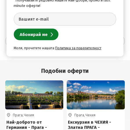
minute оферти!
България с полет на авиокомпания Wizz Air. Кацане на
летище София (Терминал 1).
Допълнителна информация
Моля, прочетете нашата
Политика за поверителност
Подобни оферти
Прага, Чехия
Прага, Чехия
Най-доброто от
Екскурзия в ЧЕХИЯ -
Германия - Прага -
Златна ПРАГА -