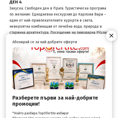
ДЕН 4
Закуска. Свободен ден в Прага. Туристическа програма
по желание: Еднодневна екскурзия до Карлови Вари –
един от най-привлекателните курорти в света,
невероятна комбинация от лечебна вода, природа и
старинна архитектура. Посещение на пивоварна Pilsner
Urquell с включена беседа и дегустация (входната такса
Абонирай се за най-добрите оферти
за пивоварната се заплаща допълнително на място). По
време на разходката ще имате възможност да
надникнете в старите изби, където преди почти 2 века
се „ражда“ уникалният вкус на едноименната чешка
бира, да се запознаете с традиционния метод на
производство и всички съставки. Кулминацията на
разходката е дегустация на нефилтрирана бира Pilsner
Urquell.Връщане в Прага вечерта. Нощувка.
Разберете първи за най-добрите
ДЕН 5
промоции!
Закуска. Освобождаване на стаите. Багажът
се съхранява в стая за багаж в хотела. Свободно време
*Който разбира TopOfertite избира!
в Прага. Трансфер до летището. Отпътуване за
*Получавайте редовно нашите най-добри, промо и last