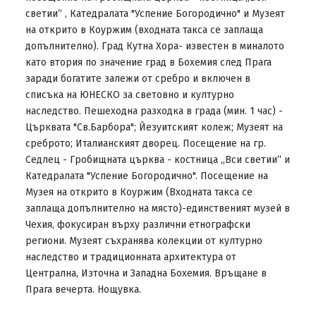
светии“ , Катедралата "Успение Богородично" и Музеят
на открито в Коуржим (входната такса се заплаща
допълнително). Град Кутна Хора- известен в миналото
като втория по значение град в Бохемия след Прага
заради богатите залежи от сребро и включен в
списъка на ЮНЕСКО за световно и културно
наследство. Пешеходна разходка в града (мин. 1 час) -
Църквата "Св.Барбора"; Йезуитският колеж; Музеят на
среброто; Италианският дворец. Посещение на гр.
Седлец - Гробищната църква - костница „Вси светии“ и
Катедралата "Успение Богородично". Посещение на
Музея на открито в Коуржим (Входната такса се
заплаща допълнително на място)-единственият музей в
Чехия, фокусиран върху различни етнографски
региони. Музеят съхранява колекции от културно
наследство и традиционната архитектура от
Централна, Източна и Западна Бохемия. Връщане в
Прага вечерта. Нощувка.