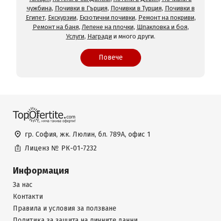
чужбина
,
Почивки в Гърция
,
Почивки в Турция
,
Почивки в
Египет
,
Екскурзии
,
Екзотични почивки
,
Ремонт на покриви
,
Ремонт на баня
,
Лепене на плочки
,
Шпакловка и боя
,
Услуги
,
Награди
и много други.
Повече
гр. София, жк. Люлин, бл. 789А, офис 1
Лиценз №
РК-01-7232
Информация
За нас
Контакти
Правила и условия за ползване
Политика за защита на личните данни