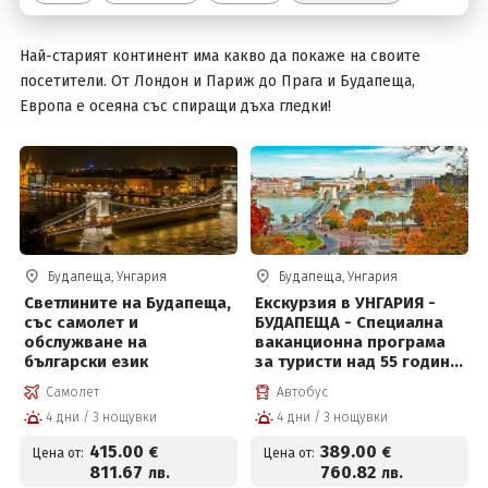
Най-старият континент има какво да покаже на своите
Вход
посетители. От Лондон и Париж до Прага и Будапеща,
Европа е осеяна със спиращи дъха гледки!
Будапеща, Унгария
Будапеща, Унгария
Светлините на Будапеща,
Екскурзия в УНГАРИЯ -
със самолет и
БУДАПЕЩА - Специална
обслужване на
ваканционна програма
български език
за туристи над 55 години
и приятели!
Самолет
Автобус
4 дни / 3 нощувки
4 дни / 3 нощувки
415
.00
389
.00
€
€
Цена от:
Цена от:
811
.67
760
.82
лв.
лв.