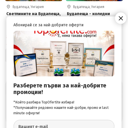
Будапеща, Унгария
Будапеща, Унгария
Светлините на Будапеща,
Будапеща - коледни
със самолет и
базари, 3 НОЩУВКИ, със
обслужване на
самолет и обслужване
Абонирай се за най-добрите оферти
български език -
на български език!
отпътуване от Бургас!
Самолет
Самолет
4 дни / 3 нощувки
4 дни / 3 нощувки
415
.00
489
.00
€
€
Цена от:
Цена от:
811
.67
956
.40
лв.
лв.
Разберете първи за най-добрите
Абонирай се за най-добрите оферти
промоции!
*Който разбира TopOfertite избира!
*Получавайте редовно нашите най-добри, промо и last
minute оферти!