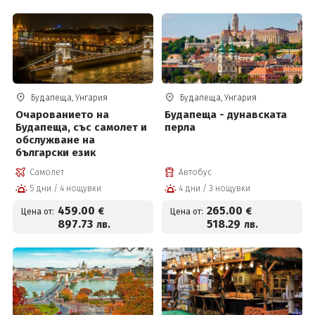
Будапеща, Унгария
Будапеща, Унгария
Очарованието на
Будапеща - дунавската
Будапеща, със самолет и
перла
обслужване на
български език
Самолет
Автобус
5 дни / 4 нощувки
4 дни / 3 нощувки
459
.00
265
.00
€
€
Цена от:
Цена от:
897
.73
518
.29
лв.
лв.