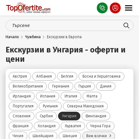
Оферти
Начало
Чужбина
Екскурзии в Европа
СПА
Екскурзии в Унгария - оферти и
Планина
цени
Море
Австрия
Албания
Белгия
Босна и Херцеговина
Чужбина
Великобритания
Германия
Гърция
Дания
Празници
Ирландия
Испания
Италия
Малта
Португалия
Румъния
Северна Македония
Турция
Словения
Сърбия
Унгария
Финландия
Гърция
Франция
Холандия
Хърватия
Черна Гора
Услуги
Чехия
Швейцария
Швеция
Виж всички