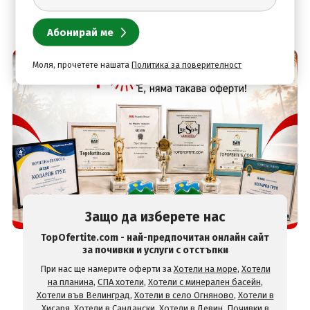
Моля, прочетете нашата
Политика за поверителност
Защо да изберете нас
TopOfertite.com - най-предпочитан онлайн сайт
за почивки и услуги с отстъпки
При нас ще намерите оферти за
Хотели на море
,
Хотели
на планина
,
СПА хотели
,
Хотели с минерален басейн
,
Хотели във Велинград
,
Хотели в село Огняново
,
Хотели в
Хисаря
,
Хотели в Сандански
,
Хотели в Девин
,
Почивки в