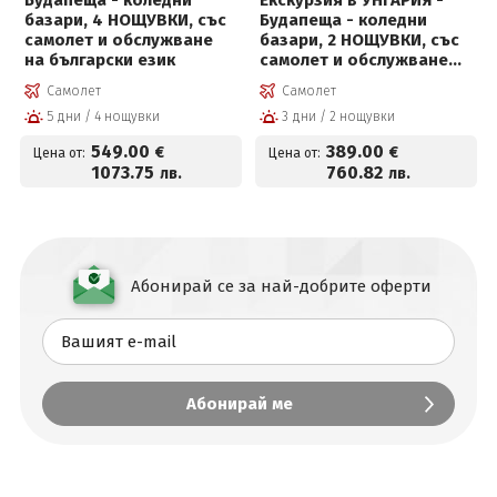
Будапеща - коледни
Екскурзия в УНГАРИЯ -
базари, 4 НОЩУВКИ, със
Будапеща - коледни
самолет и обслужване
базари, 2 НОЩУВКИ, със
на български език
самолет и обслужване
на български език!
Самолет
Самолет
5 дни / 4 нощувки
3 дни / 2 нощувки
549
.00
389
.00
€
€
Цена от:
Цена от:
1073
.75
760
.82
лв.
лв.
Абонирай се за най-добрите оферти