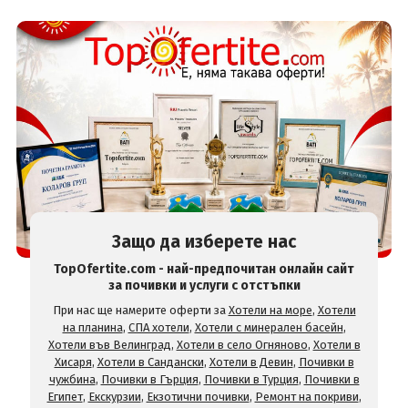
Защо да изберете нас
TopOfertite.com - най-предпочитан онлайн сайт
за почивки и услуги с отстъпки
При нас ще намерите оферти за
Хотели на море
,
Хотели
на планина
,
СПА хотели
,
Хотели с минерален басейн
,
Хотели във Велинград
,
Хотели в село Огняново
,
Хотели в
Хисаря
,
Хотели в Сандански
,
Хотели в Девин
,
Почивки в
чужбина
,
Почивки в Гърция
,
Почивки в Турция
,
Почивки в
Египет
,
Екскурзии
,
Екзотични почивки
,
Ремонт на покриви
,