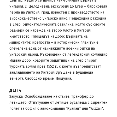
център, където се намира най-голямата църква в
Унгария. 2. Целодневна екскурзия до Егер – бароковата
перла на Унгария, град, известен с производството на
висококачествено унгарско вино. Пешеходна разходка
в Егер: римокатолическата базилика, която със своите
размери се нарежда на второ място в Унгария;
кметството, Площадът на Добо; Църквата на
миноритите; крепостта – в исторически план тук е
спечелена една от най-важните военни битки на
унгарския народ. Ръководени от легендарния командир
Ищван Добо, храбрите защитници на Егер спират
турската армия през 1552 г., с което възпрепятстват
завладяването на Унгария.Връщане в Будапеща
вечерта. Свободно време. Нощувка.
ДЕН 4
Закуска. Освобождаване на стаите. Трансфер до
летището. Отпътуване от летище Будапеща с директен
полет за София с авиокомпания "Ryanair" или "Wizzair".