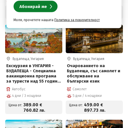
4 дни / 3 нощувки
4 дни / 3 нощувки
265
.00
415
.00
€
€
Цена от:
Цена от:
518
.29
811
.67
лв.
лв.
Моля, прочетете нашата
Политика за поверителност
Будапеща, Унгария
Будапеща, Унгария
Екскурзия в УНГАРИЯ -
Очарованието на
БУДАПЕЩА - Специална
Будапеща, със самолет и
ваканционна програма
обслужване на
за туристи над 55 години
български език
и приятели!
Автобус
Самолет
4 дни / 3 нощувки
5 дни / 4 нощувки
389
.00
459
.00
€
€
Цена от:
Цена от:
760
.82
897
.73
лв.
лв.