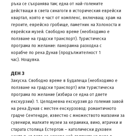
ръка се съхранява там; една от най-големите
действащи в света синагоги в историческия еврейски
квартал, която е част от комплекс, включващ: храм на
героите, еврейско гробище, паметник на Холокоста и
еврейски музей. Свободно време (необходимо е
ползване на градски транспорт). Туристическа
програма по желание: панорамна разходка с
корабче по река Дунав (продължителност 1
час). Нощувка.
ДЕН 3
Закуска. Свободно време в Будапеща (необходимо е
ползване на градски транспорт) или туристическа
програма по желание (избира се една от двете
екскурзии): 1. Целодневна екскурзия до големия завой
на река Дунав с местен екскурзовод: романтичното
градче Сентендре, известно с множеството магазини за
сувенири, малките музеи за керамика, вино, играчки и
старата столица Естергом – католически духовен