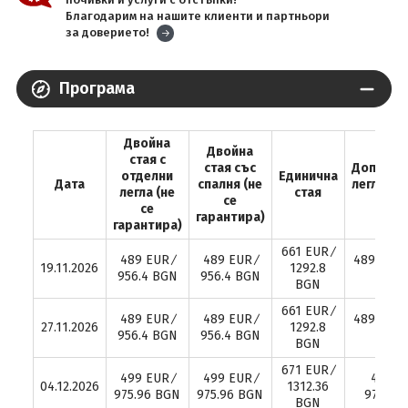
Благодарим на нашите клиенти и партньори
за доверието!
Програма
Двойна
Двойна
стая с
стая със
Допълни
отделни
Единична
Дата
спалня (не
легло в 
легла (не
стая
се
ста
се
гарантира)
гарантира)
661 EUR ∕
489 EUR ∕
489 EUR ∕
489 EUR ∕
19.11.2026
1292.8
956.4 BGN
956.4 BGN
BG
BGN
661 EUR ∕
489 EUR ∕
489 EUR ∕
489 EUR ∕
27.11.2026
1292.8
956.4 BGN
956.4 BGN
BG
BGN
671 EUR ∕
499 EUR ∕
499 EUR ∕
499 EU
04.12.2026
1312.36
975.96 BGN
975.96 BGN
975.96
BGN