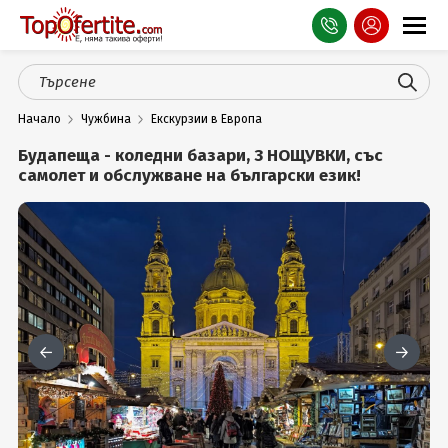
Оферти
Начало
Чужбина
Екскурзии в Европа
СПА
Будапеща - коледни базари, 3 НОЩУВКИ, със
Планина
самолет и обслужване на български език!
Море
Чужбина
Празници
Турция
Гърция
Услуги