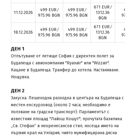
671 EUR ∕
499 EUR ∕
499 EUR ∕
499 EU
11.12.2026
1312.36
975.96 BGN
975.96 BGN
975.96
BGN
671 EUR ∕
499 EUR ∕
499 EUR ∕
499 EU
18.12.2026
1312.36
975.96 BGN
975.96 BGN
975.96
BGN
ДЕН 1
Отпътуване от летище София с директен полет за
Будапеща с авиокомпания "Ryanair" или "Wizzair".
Кацане в Будапеща. Транфер до хотела. Настаняване.
Нощувка.
ДЕН 2
Закуска. Пешеходна разходка в центъра на Будапеща с
местен екскурзовод (около 2 часа; необходимо е
ползване на градски транспорт): Парламентът с
известния площад "Лайош Кошут"; прочутата базилика
„Св. Стефан” в неоренесансов стил, носеща името на
първия крал на Унгария, чиято мумифицирана дясна