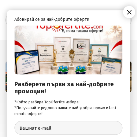
Допълнителна информация
Абонирай се за най-добрите оферти
Подобни оферти
Разберете първи за най-добрите
промоции!
Будапеща, Унгария
Будапеща, Унгария
*Който разбира TopOfertite избира!
Будапеща - дунавската
Светлините на Будапеща,
*Получавайте редовно нашите най-добри, промо и last
перла
със самолет и
minute оферти!
обслужване на
български език
Автобус
Самолет