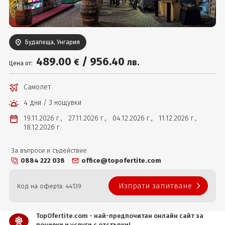
Вход
Будапеща, Унгария
489
.00
/
956
.40
€
лв.
Цена от:
Самолет
4 дни / 3 нощувки
19.11.2026 г.,
27.11.2026 г.,
04.12.2026 г.,
11.12.2026 г.,
18.12.2026 г.
За въпроси и съдействие
0884 222 038
office@topofertite.com
Изпрати запитване
Код на оферта: 44139
TopOfertite.com - най-предпочитан онлайн сайт за
почивки и услуги с отстъпки!