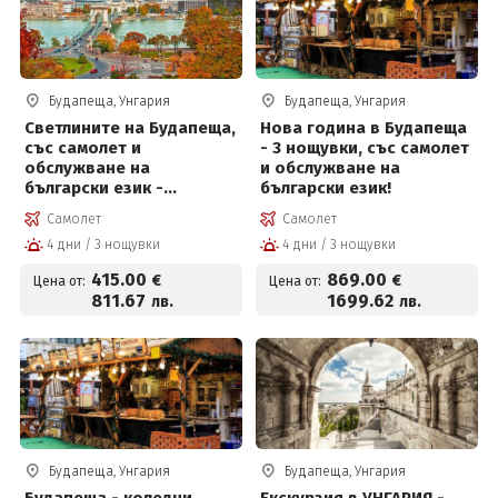
Будапеща, Унгария
Будапеща, Унгария
Светлините на Будапеща,
Нова година в Будапеща
със самолет и
- 3 нощувки, със самолет
обслужване на
и обслужване на
български език -
български език!
отпътуване от Бургас!
Самолет
Самолет
4 дни / 3 нощувки
4 дни / 3 нощувки
415
.00
869
.00
€
€
Цена от:
Цена от:
811
.67
1699
.62
лв.
лв.
Будапеща, Унгария
Будапеща, Унгария