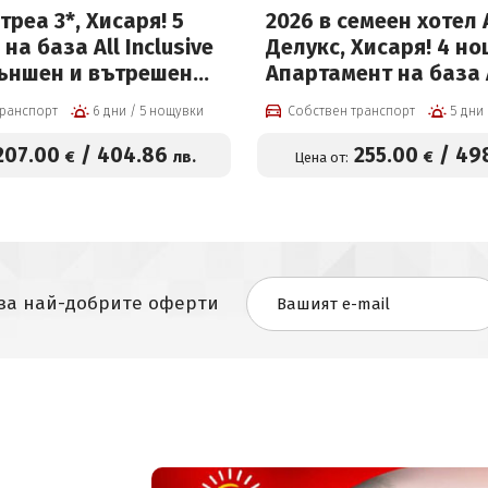
треа 3*, Хисаря! 5
2026 в семеен хотел
на база All Inclusive
Делукс, Хисаря! 4 но
външен и вътрешен
Апартамент на база 
с минерална вода и
inclusive light, вътр
транспорт
6 дни / 5 нощувки
Собствен транспорт
акет на цени от 207
басейн с минерална 
човек
Релакс зона + Безпл
207
.00
/
404
.86
255
.00
/
49
€
лв.
€
Цена от:
3-ти възрастен или 
255 евро на човек
 за най-добрите оферти