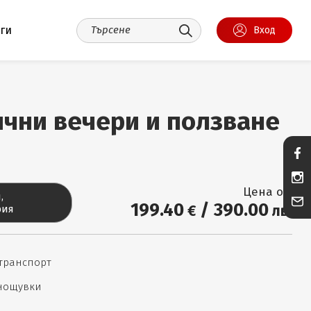
уги
Вход
ични вечери и ползване
Цена от:
,
199
.40
/
390
.00
€
лв.
рия
 транспорт
 нощувки