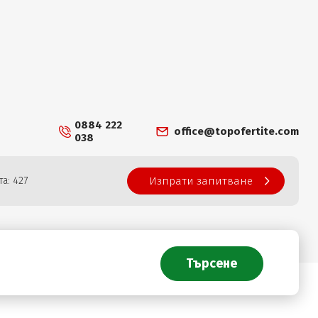
0884 222
office@topofertite.com
038
а: 427
Изпрати запитване