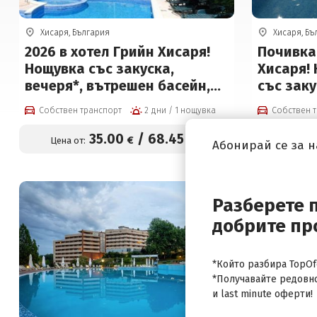
Хисаря, България
Хисаря, Бъ
2026 в хотел Грийн Хисаря!
Почивка 
Нощувка със закуска,
Хисаря! 
вечеря*, вътрешен басейн,
със заку
сауна и парна баня
вечеря ил
Собствен транспорт
2 дни / 1 нощувка
Собствен 
вътрешен
парна б
35
.00
/
68
.45
€
лв.
Цена от:
Цена от
Абонирай се за 
(БХ Герг
на чове
Разберете 
-20%
добрите пр
*Който разбира TopOfe
*Получавайте редовн
и last minute оферти!