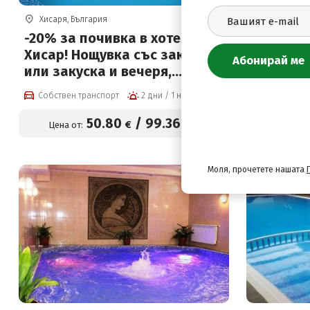
Хисаря, България
Хисаря, Бъ
-20% за почивка в хотел
СПА хоте
Хисар! Нощувка със закуска
Нощувка
или закуска и вечеря,
закуска 
басейни с минерална вода и
вътреше
Собствен транспорт
2 дни / 1 нощувка
Собствен 
спа зона
минерал
на СПА 
50
.80
/
99
.36
€
лв.
Цена от:
Цена от
Моля, прочетете нашата