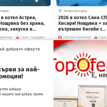
лгария
Хисаря, България
в хотел Астреа,
2026 в хотел Сана СП
Нощувка без храна,
Хисаря! Нощувка + з
ска, закуска и
вътрешен басейн с
и All Inclusive +
минерална вода, въ
транспорт
2 дни / 1 нощувка
Собствен транспорт
 басейн, 2 сауни,
джакузи и СПА пакет
аня и външен басейн
Безплатно за деца до
37
.00
/
72
.37
42
.00
/
82
€
лв.
€
:
Цена от:
най-добрите оферти
ана) на цени от 37 €
цени от 42 € на чове
к
първи за най-
омоции!
rtite избира!
о нашите най-добри, промо