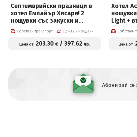
Септемврийски празници в
Хотел Ас
хотел Емпайър Хисаря! 2
нощувки 
нощувки със закуски и
Light + 
вечери, празнична
басейн 
Собствен транспорт
3 дни / 2 нощувки
Собствен 
програма, детска анимация,
Релакс п
басейни с топла минерална
евро на 
203
.30
/
397
.62
€
лв.
Цена от:
Цена от:
вода и СПА зона на цени от
203,30 € на човек и
Безплатно за дете до 12г
Абонирай се