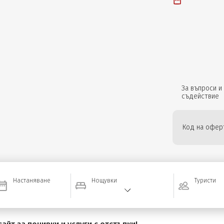
За въпроси и
съдействие
Код на оферт
Настаняване
Нощувки
Туристи