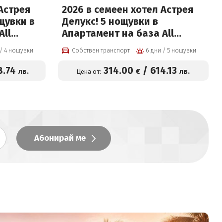
 Астрея
2026 в семеен хотел Астрея
щувки в
Делукс! 5 нощувки в
All
Апартамент на база All
ешен
inclusive light, вътрешен
5 дни / 4 нощувки
Собствен транспорт
6 дни / 5 нощувки
вода и
басейн с минерална вода и
атно за
Релакс зона + Безплатно за
8
.74
314
.00
/
614
.13
лв.
€
лв.
Цена от:
дете за
3-ти възрастен или дете на
цена от 314 евро на човек