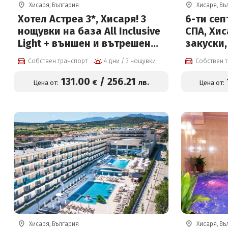
Хисаря, България
Хисаря, Бъ
Хотел Астреа 3*, Хисаря! 3
6-ти сеп
нощувки на база All Inclusive
СПА, Хис
Light + външен и вътрешен
закуски,
басейн с минерална вода и
празничн
Собствен транспорт
4 дни / 3 нощувки
Собствен 
Релакс пакет
басейн 
външно 
131
.00
/
256
.21
€
лв.
Цена от:
Цена от:
Хисаря, България
Хисаря, Бъ