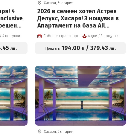
Хисаря, България
аря! 4
2026 в семеен хотел Астрея
nclusive
Делукс, Хисаря! 3 нощувки в
трешен
Апартамент на база All
вода и
inclusive light, вътрешен
5 дни / 4 нощувки
Собствен транспорт
4 дни / 3 нощувки
басейн с минерална вода и
Релакс зона + Безплатно за
4
.45
194
.00
/
379
.43
лв.
€
лв.
Цена от:
3-ти възрастен или дете за
194 евро на човек
Хисаря, България