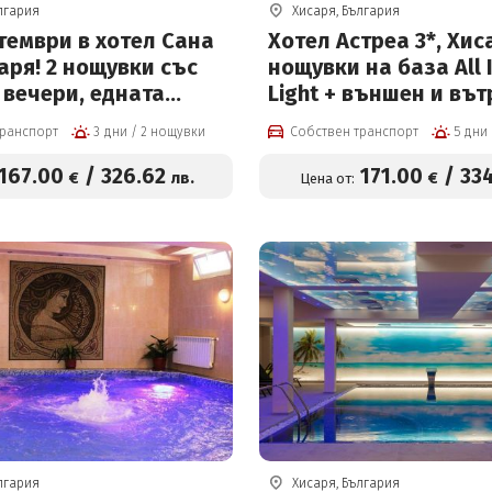
лгария
Хисаря, България
тември в хотел Сана
Хотел Астреа 3*, Хис
аря! 2 нощувки със
нощувки на база All I
 вечери, едната
Light + външен и въ
а с DJ, вътрешен
басейн с минерална 
транспорт
3 дни / 2 нощувки
Собствен транспорт
с минерална вода,
Релакс пакет
джакузи и СПА пакет
167
.00
/
326
.62
171
.00
/
33
€
лв.
€
Цена от:
лгария
Хисаря, България