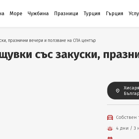
на
Море
Чужбина
Празници
Турция
Гърция
Усл
ски, празнични вечери и ползване на СПА център
ощувки със закуски, празн
Хисаря
Бълга
Собствен
4 дни / 3