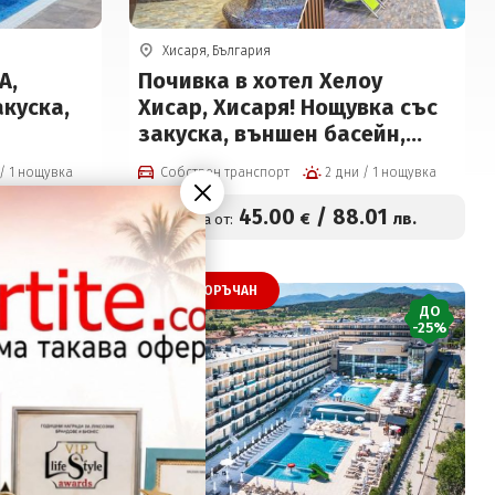
Хисаря, България
А,
Почивка в хотел Хелоу
акуска,
Хисар, Хисаря! Нощувка със
закуска, външен басейн,
ншно
вътрешен минерален с
2 дни / 1 нощувка
Собствен транспорт
2 дни / 1 нощувка
 и
джакузи, сауна и парна баня
 12 г на
на цени от 45 € на човек
.14
45
.00
/
88
.01
лв.
€
лв.
Цена от:
к
ПРЕПОРЪЧАН
ДО
-25%