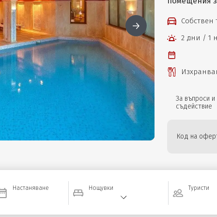
помещения за
Собствен
2 дни / 1
Изхранван
За въпроси и
съдействие
Код на оферт
Настаняване
Нощувки
Туристи