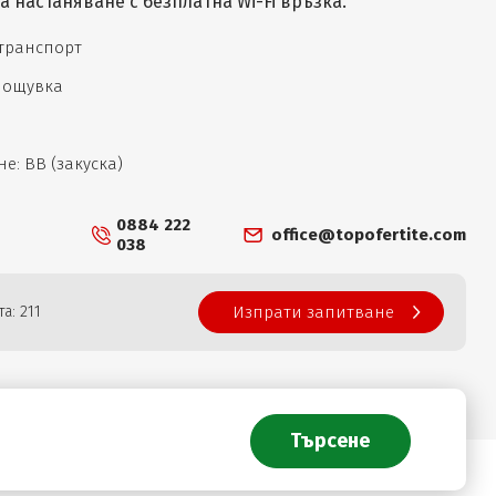
 настаняване с безплатна Wi-Fi връзка.
 транспорт
 нощувка
е: ВВ (закуска)
0884 222
office@topofertite.com
038
а: 211
Изпрати запитване