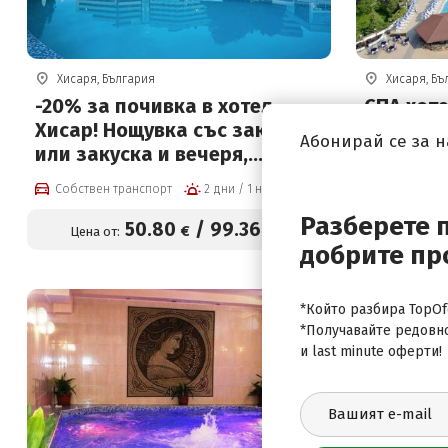
Хисаря, България
Хисаря, Бъ
-20% за почивка в хотел
СПА хоте
Хисар! Нощувка със закуска
Нощувка
Абонирай се за 
или закуска и вечеря,
закуска 
басейни с минерална вода и
вътреше
Собствен транспорт
2 дни / 1 нощувка
Собствен 
спа зона
минерал
Разберете 
на СПА 
50
.80
/
99
.36
€
лв.
Цена от:
Цена от
добрите пр
*Който разбира TopOfe
*Получавайте редовн
и last minute оферти!