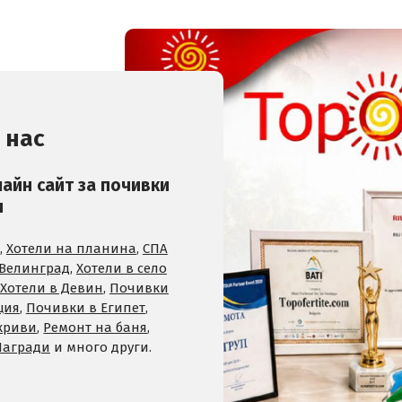
 нас
лайн сайт за почивки
и
,
Хотели на планина
,
СПА
 Велинград
,
Хотели в село
Хотели в Девин
,
Почивки
ция
,
Почивки в Египет
,
криви
,
Ремонт на баня
,
Награди
и много други.