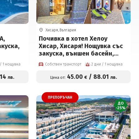
Хисаря, България
А,
Почивка в хотел Хелоу
акуска,
Хисар, Хисаря! Нощувка със
закуска, външен басейн,
ншно
вътрешен минерален с
2 дни / 1 нощувка
Собствен транспорт
2 дни / 1 нощувка
 и
джакузи, сауна и парна баня
 12 г на
на цени от 45 € на човек
.14
45
.00
/
88
.01
лв.
€
лв.
Цена от:
к
ПРЕПОРЪЧАН
ДО
-25%