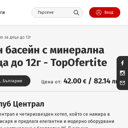
уги
Вход
о за деца до 12г
н басейн с минерална
а до 12г - TopOfertite
42
.00
/
82
.14
€
лв.
, България
Цена от:
луб Централ
ентрал е четиризвезден хотел, който се намира в
исаря и предлага елегантни и модерно оборудвани