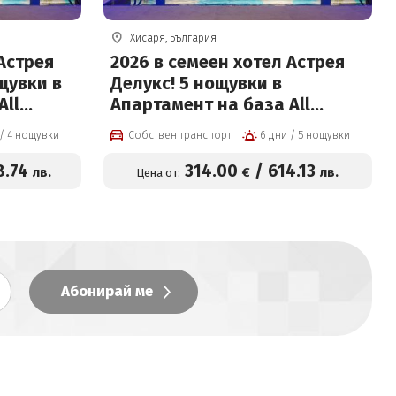
Хисаря, България
 Астрея
2026 в семеен хотел Астрея
щувки в
Делукс! 5 нощувки в
All
Апартамент на база All
ешен
inclusive light, вътрешен
5 дни / 4 нощувки
Собствен транспорт
6 дни / 5 нощувки
вода и
басейн с минерална вода и
атно за
Релакс зона + Безплатно за
8
.74
314
.00
/
614
.13
лв.
€
лв.
Цена от:
дете за
3-ти възрастен или дете на
цена от 314 евро на човек