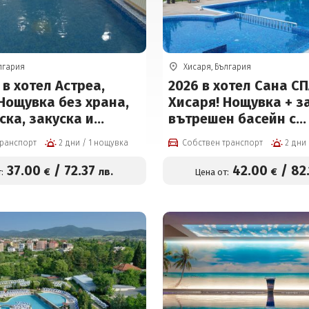
лгария
Хисаря, България
в хотел Астреа,
2026 в хотел Сана СП
Нощувка без храна,
Хисаря! Нощувка + з
ска, закуска и
вътрешен басейн с
и All Inclusive +
минерална вода, въ
транспорт
2 дни / 1 нощувка
Собствен транспорт
 басейн, 2 сауни,
джакузи и СПА пакет
аня и външен басейн
Безплатно за деца до
37
.00
/
72
.37
42
.00
/
82
€
лв.
€
:
Цена от:
ана) на цени от 37 €
цени от 42 € на чове
к