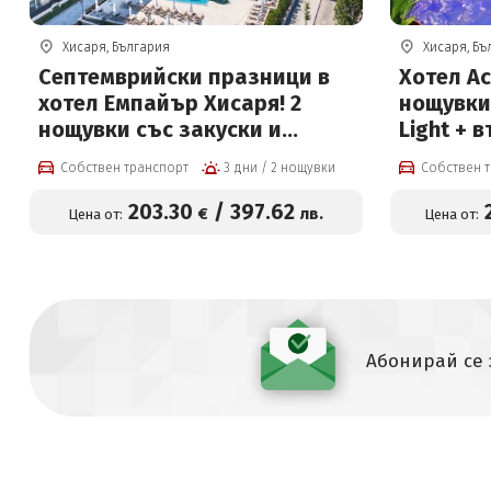
Хисаря, България
Хисаря, Бъ
Септемврийски празници в
Хотел Ас
хотел Емпайър Хисаря! 2
нощувки 
нощувки със закуски и
Light + 
вечери, празнична
басейн 
Собствен транспорт
3 дни / 2 нощувки
Собствен 
програма, детска анимация,
Релакс п
басейни с топла минерална
евро на 
203
.30
/
397
.62
€
лв.
Цена от:
Цена от:
вода и СПА зона на цени от
203,30 € на човек и
Безплатно за дете до 12г
Абонирай се