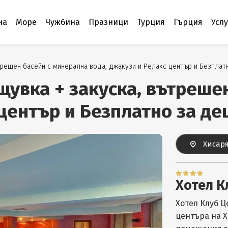
на
Море
Чужбина
Празници
Турция
Гърция
Усл
трешен басейн с минерална вода, джакузи и Релакс център и Безплатн
щувка + закуска, вътреше
център и Безплатно за дец
Хисаря
Хотел К
Хотел Клуб Ц
центъра на Х