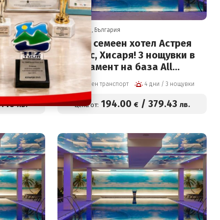
Хисаря, България
аря! 4
2026 в семеен хотел Астрея
nclusive
Делукс, Хисаря! 3 нощувки в
трешен
Апартамент на база All
вода и
inclusive light, вътрешен
5 дни / 4 нощувки
Собствен транспорт
4 дни / 3 нощувки
басейн с минерална вода и
Релакс зона + Безплатно за
4
.45
194
.00
/
379
.43
лв.
€
лв.
Цена от:
3-ти възрастен или дете за
194 евро на човек