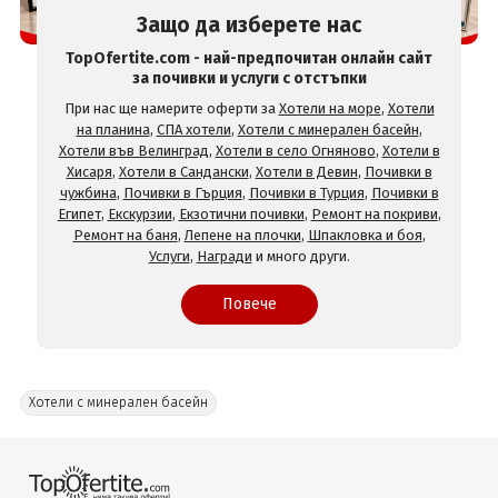
Защо да изберете нас
TopOfertite.com - най-предпочитан онлайн сайт
за почивки и услуги с отстъпки
При нас ще намерите оферти за
Хотели на море
,
Хотели
на планина
,
СПА хотели
,
Хотели с минерален басейн
,
Хотели във Велинград
,
Хотели в село Огняново
,
Хотели в
Хисаря
,
Хотели в Сандански
,
Хотели в Девин
,
Почивки в
чужбина
,
Почивки в Гърция
,
Почивки в Турция
,
Почивки в
Египет
,
Екскурзии
,
Екзотични почивки
,
Ремонт на покриви
,
Ремонт на баня
,
Лепене на плочки
,
Шпакловка и боя
,
Услуги
,
Награди
и много други.
Повече
Хотели с минерален басейн