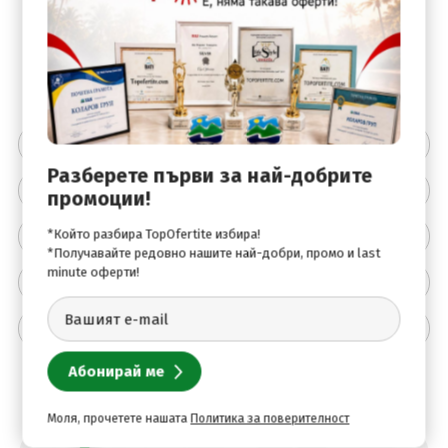
За Уикендите офертата важи при минимум 2
нощувки!!!
Цената включва
Разберете първи за най-добрите
Цената не включва
промоции!
Описание на хотела
*Който разбира TopOfertite избира!
*Получавайте редовно нашите най-добри, промо и last
minute оферти!
Удобства
Допълнителна информация
Моля, прочетете нашата
Политика за поверителност