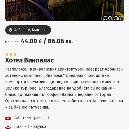
Вход
Арбанаси, България
44
.00
/
86
.06
€
лв.
Цена от:
Хотел Винпалас
Разположен в живописния архитектурен резерват Арбанаси,
хотелски комплекс „Винпалас“ предлага спокойствие,
комфорт и впечатляващи гледки само на няколко минути от
Велико Търново. Благодарение на удобната си локация –
близо до главния път София–Варна и недалеч от Горна
Оряховица – хотелът е отличен избор както за почивка, така
и за бизнес пътувания.
Собствен транспорт
2 дни / 1 нощувка