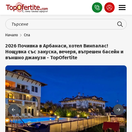
Оферти
Начало
Спа
СПА
2026 Почивка в Арбанаси, хотел Винпалас!
Планина
Нощувка със закуска, вечеря, вътрешен басейн и
външно джакузи - TopOfertite
Море
Чужбина
Празници
Турция
Гърция
Услуги