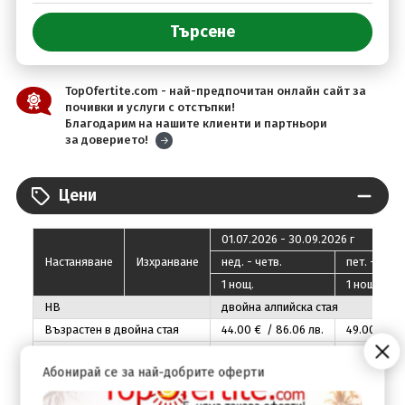
TopOfertite.com - най-предпочитан онлайн сайт за
почивки и услуги с отстъпки!
Благодарим на нашите клиенти и партньори
за доверието!
Цени
01.07.2026 - 30.09.2026 г
Настаняване
Изхранване
нед. - четв.
пeт. - съб.
1 нощ.
1 нощ.
HB
двойна алпийска стая
Възрастен в двойна стая
44
.00
€ / 86
.06
лв.
49
.00
€ / 
Двама възрастни
88
.00
€ / 172
.11
лв.
98
.00
€ / 
Абонирай се за най-добрите оферти
Двама възрастни и дете (0-
3.99) на допълнително
88
.00
€ / 172
.11
лв.
98
.00
€ / 
легло