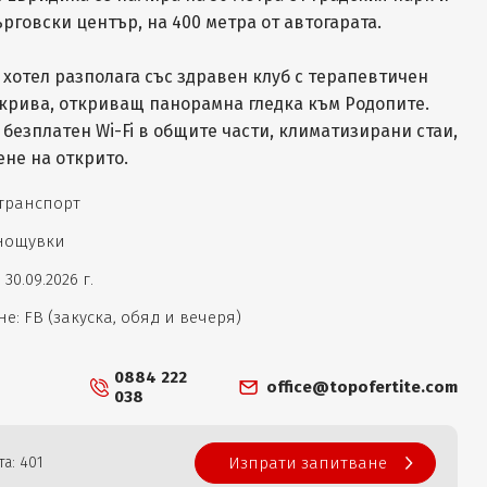
ърговски център, на 400 метра от автогарата.
 хотел разполага със здравен клуб с терапевтичен
окрива, откриващ панорамна гледка към Родопите.
 безплатен Wi-Fi в общите части, климатизирани стаи,
ене на открито.
 транспорт
 нощувки
 30.09.2026 г.
е: FB (закуска, обяд и вечеря)
0884 222
office@topofertite.com
038
а: 401
Изпрати запитване