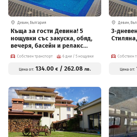
Девин, България
Девин, Бъ
Къща за гости Девина! 5
3-дневен
нощувки със закуска, обяд,
Стиляна
вечеря, басейн и релакс
център
Собствен транспорт
6 дни / 5 нощувки
Собствен 
134
.00
/
262
.08
€
лв.
Цена от:
Цена от: