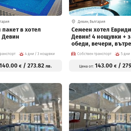
лгария
Девин, България
 пакет в хотел
Семеен хотел Евриди
, Девин
Девин! 4 нощувки + з
обеди, вечери, вътр
терапевтичен басейн
транспорт
4 дни / 3 нощувки
Собствен транспорт
минерална вода, дж
финландска сауна и
140
.00
/
273
.82
143
.00
/
27
€
лв.
€
Цена от:
баня