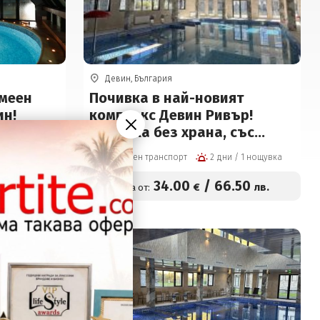
Девин, България
емеен
Почивка в най-новият
ин!
комплекс Девин Ривър!
ане, със
Нощувка без храна, със
ечеря
закуска, обяд*, вечеря*,
2 дни / 1 нощувка
Собствен транспорт
2 дни / 1 нощувка
вечеря +
плувен басейн и Релакс
чен
център на цени от 34 € на
.50
34
.00
/
66
.50
лв.
€
лв.
Цена от:
вода,
човек
а сауна