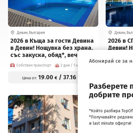
Девин, България
Девин, Бъ
2026 в Къща за гости Девина
2026 в С
в Девин! Нощувка без храна,
Девин! 
със закуска, обяд*, вечеря* и
или заку
Абонирай се за 
ползване на басейн и релакс
ползван
Собствен транспорт
2 дни / 1 нощувка
Собствен 
център на цени от 19 евро на
цени от 
човек
19
.00
/
37
.16
€
лв.
Цена от:
Цена от
Разберете 
добрите пр
*Който разбира TopOfe
*Получавайте редовн
и last minute оферти!