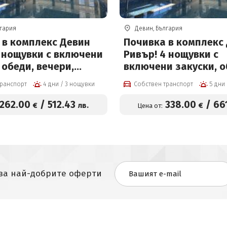
лгария
Девин, България
 в комплекс Девин
Почивка в комплекс
3 нощувки с включени
Ривър! 4 нощувки с
 обеди, вечери,
включени закуски, о
асейн и Релакс
вечери, плувен басе
транспорт
4 дни / 3 нощувки
Собствен транспорт
Релакс център
262
.00
/
512
.43
338
.00
/
66
€
лв.
€
Цена от:
 за най-добрите оферти