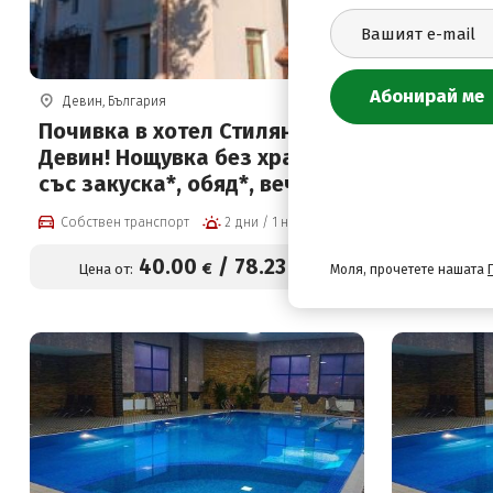
Девин, България
Девин, Бъ
Почивка в хотел Стиляна
Къща за 
Девин! Нощувка без храна,
нощувки 
със закуска*, обяд*, вечеря*,
вечеря, 
басейн и 2 сауни
център н
Собствен транспорт
2 дни / 1 нощувка
Собствен 
човек
40
.00
/
78
.23
€
лв.
Цена от:
Цена от:
Моля, прочетете нашата