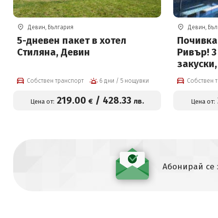
Девин, България
Девин, Бъ
5-дневен пакет в хотел
Почивка
Стиляна, Девин
Ривър! 
закуски,
плувен б
Собствен транспорт
6 дни / 5 нощувки
Собствен 
център
219
.00
/
428
.33
€
лв.
Цена от:
Цена от:
Абонирай се