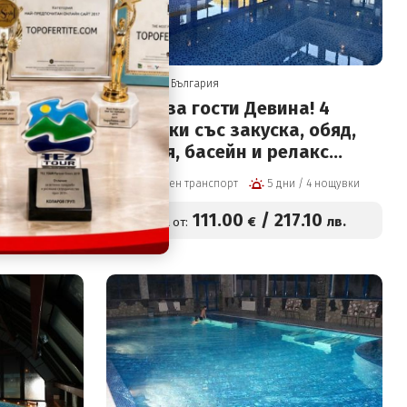
Девин, България
ка,
Къща за гости Девина! 4
акуски,
нощувки със закуска, обяд,
ешен
вечеря, басейн и релакс
 с
център
4 дни / 3 нощувки
Собствен транспорт
5 дни / 4 нощувки
акузи,
 парна
5
.14
111
.00
/
217
.10
лв.
€
лв.
Цена от: