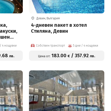
Девин, България
ка,
4-дневен пакет в хотел
акуски,
Стиляна, Девин
ешен
 с
5 дни / 4 нощувки
Собствен транспорт
5 дни / 4 нощувки
акузи,
 парна
9
.68
183
.00
/
357
.92
лв.
€
лв.
Цена от: