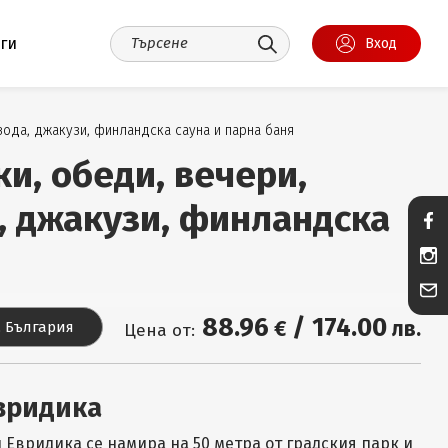
уги
Вход
вода, джакузи, финландска сауна и парна баня
и, обеди, вечери,
, джакузи, финландска
88
.96
/
174
.00
€
лв.
, България
Цена от:
вридика
 Евридика се намира на 50 метра от градския парк и