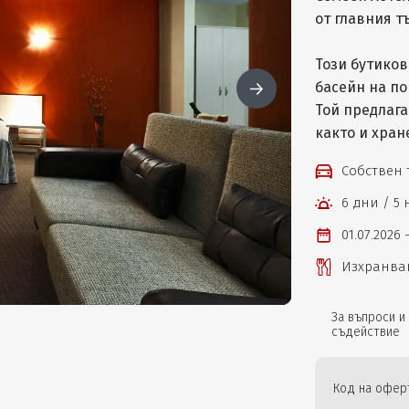
от главния т
Този бутиков
басейн на п
Той предлага
както и хран
Собствен
6 дни / 5
01.07.2026 -
Изхранван
За въпроси и
съдействие
Код на оферт