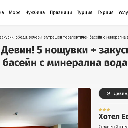
на
Море
Чужбина
Празници
Турция
Гърция
Усл
закуски, обеди, вечери, вътрешен терапевтичен басейн с минерална 
Девин! 5 нощувки + закуск
басейн с минерална вода
Девин
Хотел Е
Семеен Хотел