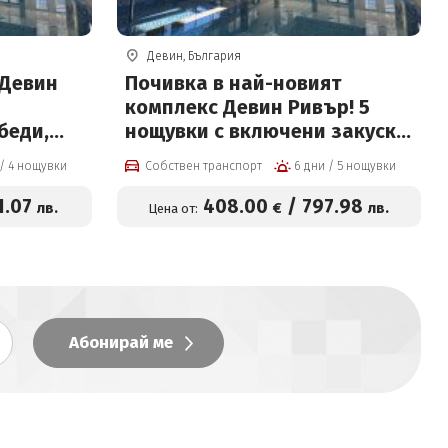
Девин, България
 Девин
Почивка в най-новият
комплекс Девин Ривър! 5
беди,
нощувки с включени закуски,
йн и
обеди, вечери, плувен
5 дни / 4 нощувки
Собствен транспорт
6 дни / 5 нощувки
басейн и Релакс център
1
.07
408
.00
/
797
.98
лв.
€
лв.
Цена от: