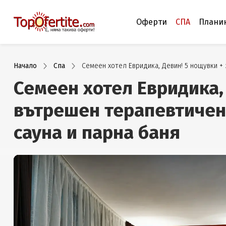
Оферти
СПА
Плани
Начало
Спа
Семеен хотел Евридика, Девин! 5 нощувки + 
Семеен хотел Евридика, 
вътрешен терапевтичен 
сауна и парна баня