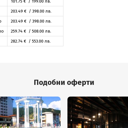
101
.75
€ / 199
.00
лв.
203
.49
€ / 398
.00
лв.
о
203
.49
€ / 398
.00
лв.
ло
259
.74
€ / 508
.00
лв.
282
.74
€ / 553
.00
лв.
Подобни оферти