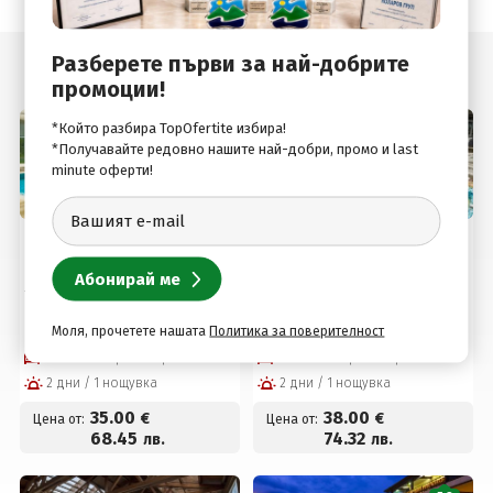
Разберете първи за най-добрите
Подобни оферти
промоции!
*Който разбира TopOfertite избира!
*Получавайте редовно нашите най-добри, промо и last
minute оферти!
село Баня, Банско, България
село Баня, Банско, България
Пакет "Златна възраст
Почивка в хотел Вита
55+" в хотел Вита
Спрингс, село Баня,
Спрингс, с. Баня, Банско!
Банско! Нощувка +
Нощувка със закуска и
закуска, вечеря,
Моля, прочетете нашата
Политика за поверителност
вечеря + Минерални
вътрешен топъл
Собствен транспорт
Собствен транспорт
басейни и СПА пакет за
минерален басейн,
2 дни / 1 нощувка
2 дни / 1 нощувка
35 € на човек
джакузи и СПА пакет на
цени от 38 евро на
35
.00
38
.00
€
€
Цена от:
Цена от:
човек
68
.45
74
.32
лв.
лв.