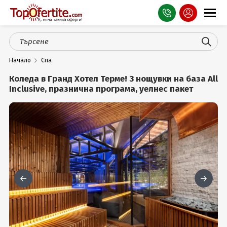
Оферти
Начало
Спа
СПА
Коледа в Гранд Хотел Терме! 3 нощувки на база All
Планина
Inclusive, празнична програма, уелнес пакет
Море
Чужбина
Празници
Турция
Гърция
Услуги