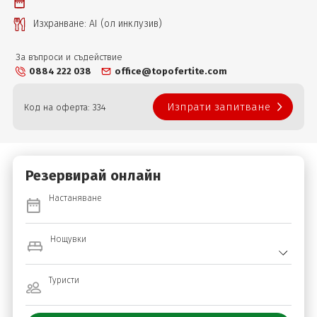
Изхранване: AI (ол инклузив)
За въпроси и съдействие
0884 222 038
office@topofertite.com
Изпрати запитване
Код на оферта: 334
Резервирай онлайн
Настаняване
Нощувки
Туристи