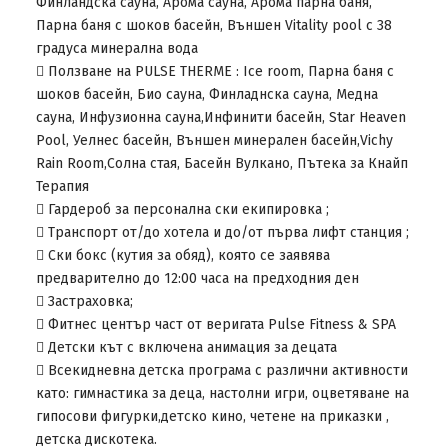
Финландска сауна, Арома сауна, Арома парна баня,
Парна баня с шоков басейн, Външен Vitality pool с 38
градуса минерална вода
 Ползване на PULSE THERME : Ice room, Парна баня с
шоков басейн, Био сауна, Финладнска сауна, Медна
сауна, Инфузионна сауна,Инфинити басейн, Star Heaven
Pool, Уелнес басейн, Външен минерален басейн,Vichy
Rain Room,Солна стая, Басейн Вулкано, Пътека за Кнайп
Терапия
 Гардероб за персонална ски екипировка ;
 Транспорт от/до хотела и до/от първа лифт станция ;
 Ски бокс (кутия за обяд), която се заявява
предварително до 12:00 часа на предходния ден
 Застраховка;
 Фитнес център част от веригата Pulse Fitness & SPA
 Детски кът с включена анимация за децата
 Всекидневна детска програма с различни активности
като: гимнастика за деца, настолни игри, оцветяване на
гипосови фигурки,детско кино, четене на приказки ,
детска дискотека.