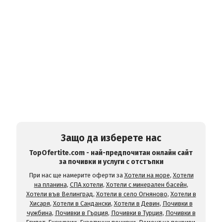
Защо да изберете нас
TopOfertite.com - най-предпочитан онлайн сайт
за почивки и услуги с отстъпки
При нас ще намерите оферти за
Хотели на море
,
Хотели
на планина
,
СПА хотели
,
Хотели с минерален басейн
,
Хотели във Велинград
,
Хотели в село Огняново
,
Хотели в
Хисаря
,
Хотели в Сандански
,
Хотели в Девин
,
Почивки в
чужбина
,
Почивки в Гърция
,
Почивки в Турция
,
Почивки в