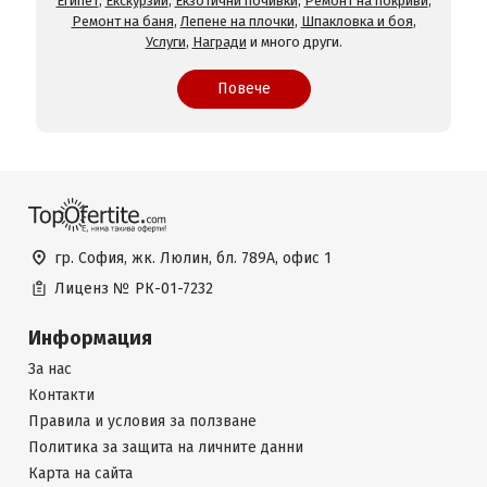
Египет
,
Екскурзии
,
Екзотични почивки
,
Ремонт на покриви
,
Ремонт на баня
,
Лепене на плочки
,
Шпакловка и боя
,
Услуги
,
Награди
и много други.
Повече
гр. София, жк. Люлин, бл. 789А, офис 1
Лиценз №
РК-01-7232
Информация
За нас
Контакти
Правила и условия за ползване
Политика за защита на личните данни
Карта на сайта