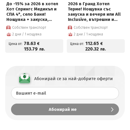
До -15% за 2026 в хотел
2026 в Гранд Хотел
Хот Спрингс Медикъл и
Терме! Нощувка със
СПА 4*, село Баня!
закуска и вечеря или All
Нощувка + закуска,
Inclusive, вътрешни и
вечеря, вътрешен и
външни басейни с топла
Собствен транспорт
Собствен транспорт
външен басейн с
минерална вода, FUN
2 дни / 1 нощувка
2 дни / 1 нощувка
минерална вода и Уелнес
Park Therme, Уелнес
пакет
пакет и Безплатно за
78
.63
112
.65
€
€
Цена от:
Цена от:
деца до 12г
153
.79
220
.32
лв.
лв.
Абонирай се за най-добрите оферти