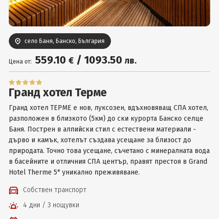
Вход
село Баня, Банско, България
559
.10
/
1093
.50
€
лв.
Цена от:
Гранд хотел Терме
Гранд хотел ТЕРМЕ е нов, луксозен, вдъхновяващ СПА хотел,
разположен в близкото (5км) до ски курорта Банско селце
Баня. Пострен в алпийски стил с естествени материали -
дърво и камък, хотелът създава усещане за близост до
природата. Точно това усещане, съчетано с минералната вода
в басейните и отличния СПА център, правят престоя в Grand
Hotel Therme 5* уникално преживяване.
Собствен транспорт
4 дни / 3 нощувки