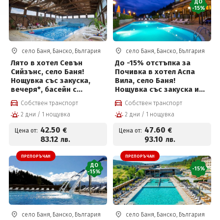
ДО
-15%
село Баня, Банско, България
село Баня, Банско, България
Лято в хотел Севън
До -15% отстъпка за
Сийзънс, село Баня!
Почивка в хотел Аспа
Нощувка със закуска,
Вила, село Баня!
вечеря*, басейн с
Нощувка със закуска и
минерална вода и
вечеря, външен басейн с
Собствен транспорт
Собствен транспорт
ползване на СПА център
минерална вода и спа
2 дни / 1 нощувка
2 дни / 1 нощувка
на цени от 42.50 € на
център на цени от 47.60
човек
евро на човек
42
.50
47
.60
€
€
Цена от:
Цена от:
83
.12
93
.10
лв.
лв.
ПРЕПОРЪЧАН
ПРЕПОРЪЧАН
ДО
-15%
-15%
село Баня, Банско, България
село Баня, Банско, България