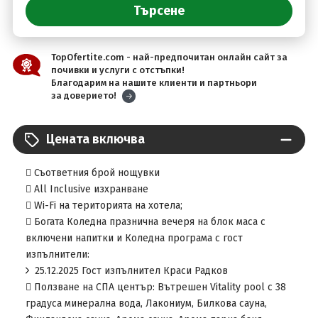
TopOfertite.com - най-предпочитан онлайн сайт за
почивки и услуги с отстъпки!
Благодарим на нашите клиенти и партньори
за доверието!
Цената включва
 Съответния брой нощувки
 All Inclusive изхранване
 Wi-Fi на територията на хотела;
 Богата Коледна празнична вечеря на блок маса с
включени напитки и Коледна програма с гост
изпълнители:
25.12.2025 Гост изпълнител Краси Радков
 Ползване на СПА център: Вътрешен Vitality pool с 38
градуса минерална вода, Лакониум, Билкова сауна,