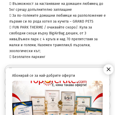
 Възможност за настаняване на домашен любимец до
5кг срещу допълнително заплащане
 За по-големите домашни любимци на разположение е
първия си по рода хотел за кучета – GRAND PETS
 FUN PARK THERMЕ / очаквайте скоро/: Кула за
свободни скоци върху BigAirBag дюшек, от 3
нива,Въжен парк с 4 кръга и над 70 препятствия за
малки и големи, Наземен трамплин,6 пързалки,
зоологически кът;
 Безплатен паркинг
Цената не включва
Абонирай се за най-добрите оферти
Описание на хотела
Удобства
Допълнителна информация