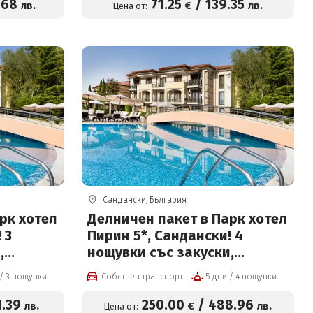
+ Безплатно за деца до 12 г
.68
71
.25
/
139
.35
лв.
€
лв.
Цена от:
Сандански, България
рк хотел
Делничен пакет в Парк хотел
 3
Пирин 5*, Сандански! 4
,
нощувки със закуски,
йн с
вечери, масаж, басейн с
4 дни / 3 нощувки
Собствен транспорт
5 дни / 4 нощувки
ПА
минерална вода и СПА
95 евро
център на цени от 250 евро
1
.39
250
.00
/
488
.96
лв.
€
лв.
Цена от: