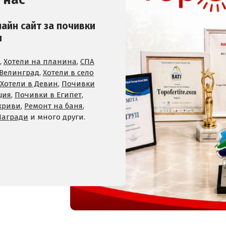
лайн сайт за почивки
и
,
Хотели на планина
,
СПА
 Велинград
,
Хотели в село
Хотели в Девин
,
Почивки
ция
,
Почивки в Египет
,
криви
,
Ремонт на баня
,
Награди
и много други.