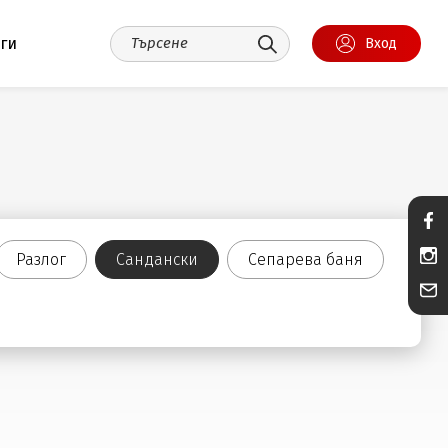
уги
Вход
Разлог
Сандански
Сепарева баня