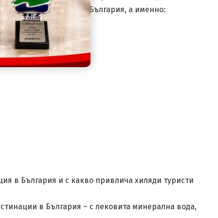
лярните СПА курорти в България, а именно:
ия в България и с какво привлича хиляди туристи
стинации в България – с лековита минерална вода,