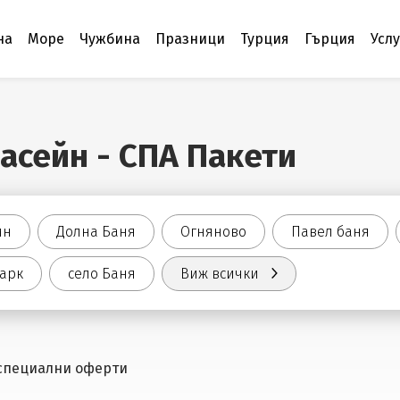
на
Море
Чужбина
Празници
Турция
Гърция
Усл
басейн - СПА Пакети
ин
Долна Баня
Огняново
Павел баня
чарк
село Баня
Виж всички
 специални оферти