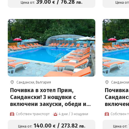
на цени от 39 € на човек
детски б
39
.00
/
76
.28
€
лв.
Цена от:
Цена от
цени от 
Сандански, България
Сандански
Почивка в хотел Прим,
Почивка 
Сандански! 3 нощувки с
Санданск
включени закуски, обеди и
включен
вечери + басейн, сауна и
вечери +
Собствен транспорт
4 дни / 3 нощувки
Собствен 
парна баня!
парна б
140
.00
/
273
.82
€
лв.
Цена от:
Цена от: