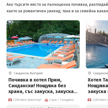
Ако търсите място за пълноценна почивка, разгледай
както за романтичен уикенд, така и за семейна вака
Сандански, България
Сандански
Почивка в хотел Прим,
Хотел Та
Сандански! Нощувка без
Нощувка 
храна, със закуска, закуска и
закуска 
вечеря или пълен пансион +
закуска,
Собствен транспорт
2 дни / 1 нощувка
Собствен 
басейн, сауна и парна баня
външен 