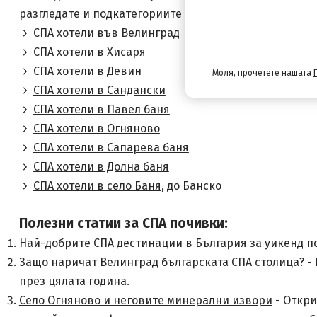
СПА хотели по дес
разгледате и подкатегориите с
СПА хотели във Велинград
СПА хотели в Хисаря
СПА хотели в Девин
Моля, прочетете нашата
СПА хотели в Сандански
СПА хотели в Павел баня
СПА хотели в Огняново
СПА хотели в Сапарева баня
СПА хотели в Долна баня
СПА хотели в село Баня
, до Банско
Полезни статии за СПА почивки:
Най-добрите СПА дестинации в България за уикенд п
Защо наричат Велинград българската СПА столица?
- 
през цялата година.
Село Огняново и неговите минерални извори
- Откри