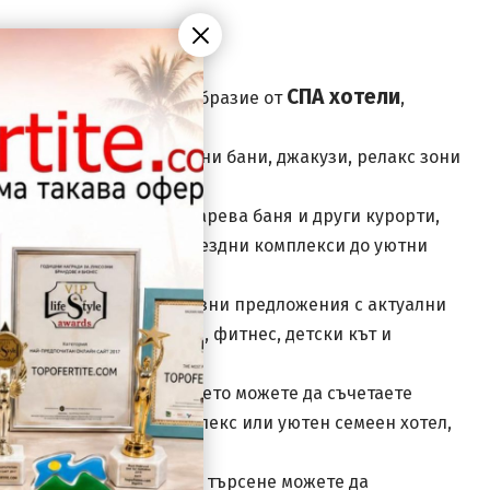
ншно
 и
о 12г на
 човек
СПА хотели
е откриете богато разнообразие от
,
вието.
ни басейни, сауни, парни бани, джакузи, релакс зони
за семейства с деца.
 Огняново, Вършец, Сапарева баня и други курорти,
ра – от луксозни петзвездни комплекси до уютни
 ще намерите разнообразни предложения с актуални
ни минерални басейни, фитнес, детски кът и
 планински райони, където можете да съчетаете
отел, бутиков СПА комплекс или уютен семеен хотел,
тания. За още по-лесно търсене можете да