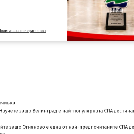
тинации
, където ще намерите предложения за най-попу
Политика за поверителност
очивка
Научете защо Велинград е най-популярната СПА дестинац
йте защо Огняново е една от най-предпочитаните СПА де