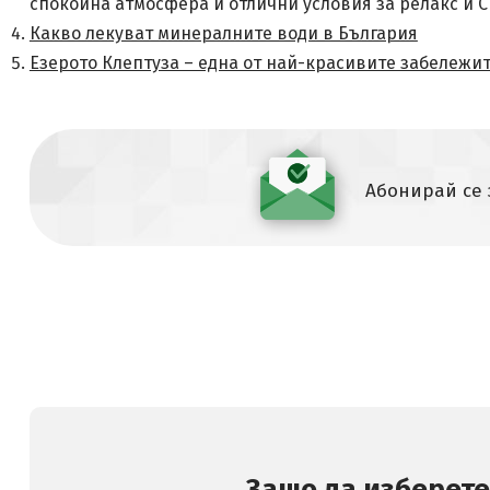
спокойна атмосфера и отлични условия за релакс и С
Какво лекуват минералните води в България
Езерото Клептуза – една от най-красивите забележи
Абонирай се
Защо да изберете