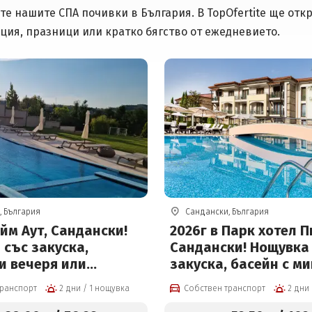
те нашите СПА почивки в България. В TopOfertite ще отк
нция, празници или кратко бягство от ежедневието.
, България
Сандански, България
йм Аут, Сандански!
2026г в Парк хотел П
със закуска,
Сандански! Нощувка
и вечеря или
закуска, басейн с м
 обяд и вечеря,
вода и СПА център
транспорт
2 дни / 1 нощувка
Собствен транспорт
и вътрешен басейн,