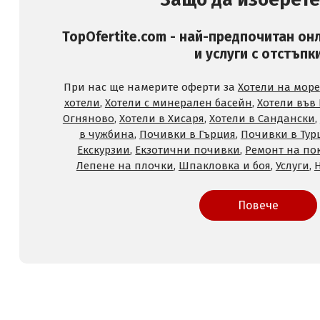
TopOfertite.com - най-предпочитан он
и услуги с отстъпк
При нас ще намерите оферти за
Хотели на море
хотели
,
Хотели с минерален басейн
,
Хотели във
Огняново
,
Хотели в Хисаря
,
Хотели в Сандански
,
в чужбина
,
Почивки в Гърция
,
Почивки в Тур
Екскурзии
,
Екзотични почивки
,
Ремонт на по
Лепене на плочки
,
Шпакловка и боя
,
Услуги
,
Повече