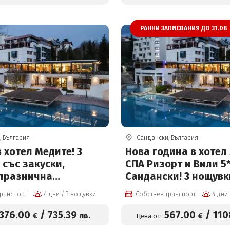
на човек
РАННИ ЗАПИСВАНИЯ ДО 31.08
, България
Сандански, България
 хотел Медите! 3
Нова година в хотел
със закуски,
СПА Ризорт и Вили 5*
 празнична
Сандански! 3 нощувк
а, външен и
закуски, вечери,
транспорт
4 дни / 3 нощувки
Собствен транспорт
н басейн с
Новогодишна вечеря
на вода, СПА център
богата програма, бр
376
.00
/
735
.39
567
.00
/
110
€
лв.
€
Цена от:
тно за деца до 12г
открит и закрит бас