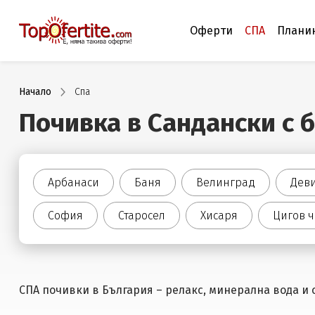
Оферти
СПА
Плани
Начало
Спа
Почивка в Сандански с 
Арбанаси
Баня
Велинград
Дев
София
Старосел
Хисаря
Цигов 
СПА почивки в България – релакс, минерална вода и