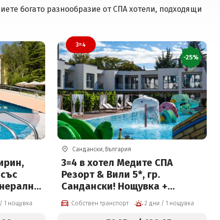
риете богато разнообразие от СПА хотели, подходящи
3=4
-25%
Сандански, България
ирин,
3=4 в хотел Медите СПА
 със
Резорт & Вили 5*, гр.
инерална
Сандански! Нощувка +
закуска, вечеря, басейни с
2 дни / 1 нощувка
Собствен транспорт
2 дни / 1 нощувка
минерална вода и СПА пакет