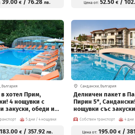
асейн и джакузи на
39
.00
/
76
.28
52
.50
/
102
€
лв.
€
:
Цена от:
39 € на човек
, България
Сандански, България
в хотел Прим,
Делничен пакет в Па
и! 4 нощувки с
Пирин 5*, Сандански!
и закуски, обеди и
нощувки със закуски
 басейн, сауна и
вечери, масаж, басе
транспорт
5 дни / 4 нощувки
Собствен транспорт
аня!
минерална вода и С
център на цени от 1
183
.00
/
357
.92
195
.00
/
38
€
лв.
€
Цена от: