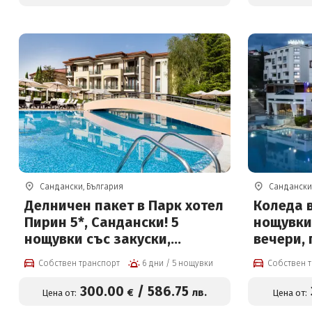
Сандански, България
Сандански
Делничен пакет в Парк хотел
Коледа в
Пирин 5*, Сандански! 5
нощувки 
нощувки със закуски,
вечери,
вечери, масаж, басейн с
програм
Собствен транспорт
6 дни / 5 нощувки
Собствен 
минерална вода и СПА
вътреше
център на цени от 300 евро
минерал
300
.00
/
586
.75
€
лв.
Цена от:
Цена от:
на човек
и Безпла