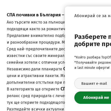
на цени 
СПА почивки в България – релакс, минерална
Абонирай се за 
Ако търсите място за пълноценна почивка, разгледа
подходящи както за романтичен уикенд, така и за се
СПА оферти
Разберете 
Предлагаме внимателно подбрани
с вк
и разнообразни процедури. Много от хотелите разпол
добрите пр
СПА почи
Сред най-предпочитаните дестинации за
известни със своите минерални извори и благоприят
*Който разбира TopOfe
семейни хотели с отлични условия за релакс.
*Получавайте редовн
и last minute оферти!
СПА уикенд
Независимо дали планирате
, по-дълга
цени и атрактивни пакети. Много от офертите включ
допълнителни отстъпки при по-дълъг престой.
СПА хотели
В категорията ще откриете
в цялата ст
релакс сред природата с лечебните свойства на мине
тук ще откриете подходящото място за своята следв
СПА оферти
Разгледайте всички актуални
и избере