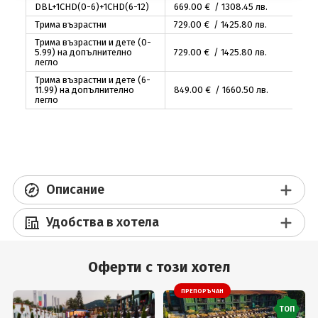
DBL+1CHD(0-6)+1CHD(6-12)
669
.00
€ / 1308
.45
лв.
Трима възрастни
729
.00
€ / 1425
.80
лв.
Трима възрастни и дете (0-
5.99) на допълнително
729
.00
€ / 1425
.80
лв.
легло
Трима възрастни и дете (6-
11.99) на допълнително
849
.00
€ / 1660
.50
лв.
легло
Описание
Удобства в хотела
Оферти с този хотел
ПРЕПОРЪЧАН
ТОП