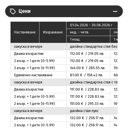
Цени
01.04.2026 - 30.06.2026 г
Настаняване
Изхранване
нед. - четв.
пeт. - съ
1 нощ.
1 нощ.
закуска и вечеря
двойна стандартна стая без терас
Двама възрастни
112
.00
€ / 219
.05
лв.
122
.00
€
2 възр. + 1 дете (0-5.99)
112
.00
€ / 219
.05
лв.
122
.00
€
2 възр. + 1 дете (6-11.99)
146
.00
€ / 285
.55
лв.
156
.00
€
Единично настаняване
81
.00
€ / 158
.42
лв.
86
.00
€ 
закуска и вечеря
двойна стандартна стая с тераса
Двама възрастни
117
.00
€ / 228
.83
лв.
127
.00
€
2 възр. + 1 дете (0-5.99)
117
.00
€ / 228
.83
лв.
127
.00
€
2 възр. + 1 дете (6-11.99)
151
.00
€ / 295
.33
лв.
161
.00
€ 
закуска и вечеря
двойна стая лукс
Двама възрастни
132
.00
€ / 258
.17
лв.
143
.00
€
2 възр. + 1 дете (0-5.99)
132
.00
€ / 258
.17
лв.
143
.00
€