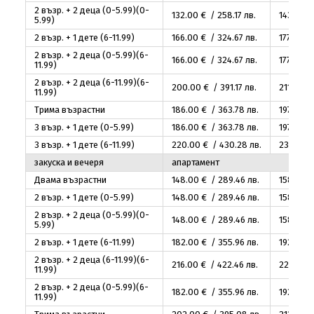
2 възр. + 2 деца (0-5.99)(0-
132
.00
€ / 258
.17
лв.
143
.00
€
5.99)
2 възр. + 1 дете (6-11.99)
166
.00
€ / 324
.67
лв.
177
.00
€ 
2 възр. + 2 деца (0-5.99)(6-
166
.00
€ / 324
.67
лв.
177
.00
€ 
11.99)
2 възр. + 2 деца (6-11.99)(6-
200
.00
€ / 391
.17
лв.
211
.00
€ 
11.99)
Трима възрастни
186
.00
€ / 363
.78
лв.
197
.00
€
3 възр. + 1 дете (0-5.99)
186
.00
€ / 363
.78
лв.
197
.00
€
3 възр. + 1 дете (6-11.99)
220
.00
€ / 430
.28
лв.
231
.00
€
закуска и вечеря
апартамент
Двама възрастни
148
.00
€ / 289
.46
лв.
158
.00
€
2 възр. + 1 дете (0-5.99)
148
.00
€ / 289
.46
лв.
158
.00
€
2 възр. + 2 деца (0-5.99)(0-
148
.00
€ / 289
.46
лв.
158
.00
€
5.99)
2 възр. + 1 дете (6-11.99)
182
.00
€ / 355
.96
лв.
192
.00
€
2 възр. + 2 деца (6-11.99)(6-
216
.00
€ / 422
.46
лв.
226
.00
€
11.99)
2 възр. + 2 деца (0-5.99)(6-
182
.00
€ / 355
.96
лв.
192
.00
€
11.99)