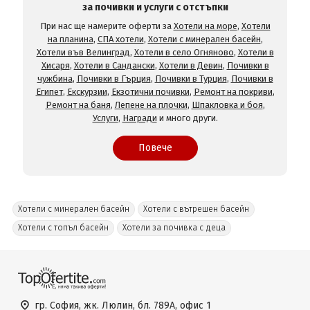
за почивки и услуги с отстъпки
При нас ще намерите оферти за
Хотели на море
,
Хотели
на планина
,
СПА хотели
,
Хотели с минерален басейн
,
Хотели във Велинград
,
Хотели в село Огняново
,
Хотели в
Хисаря
,
Хотели в Сандански
,
Хотели в Девин
,
Почивки в
чужбина
,
Почивки в Гърция
,
Почивки в Турция
,
Почивки в
Египет
,
Екскурзии
,
Екзотични почивки
,
Ремонт на покриви
,
Ремонт на баня
,
Лепене на плочки
,
Шпакловка и боя
,
Услуги
,
Награди
и много други.
Повече
Хотели с минерален басейн
Хотели с вътрешен басейн
Хотели с топъл басейн
Хотели за почивка с деца
гр. София, жк. Люлин, бл. 789А, офис 1