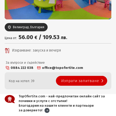
Вход
Велинград, България
56
.00
/
109
.53
€
лв.
Цена от:
Изхранване: закуска и вечеря
За въпроси и съдействие
0884 222 038
office@topofertite.com
Изпрати запитване
Код на хотел: 39
TopOfertite.com - най-предпочитан онлайн сайт за
почивки и услуги с отстъпки!
Благодарим на нашите клиенти и партньори
за доверието!