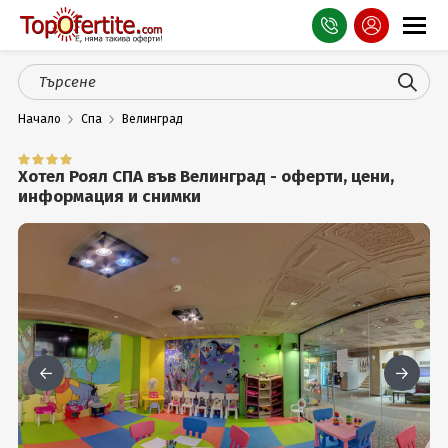
Оферти
Начало
Спа
Велинград
СПА
Планина
Хотел Роял СПА във Велинград - оферти, цени,
информация и снимки
Море
Чужбина
Празници
Турция
Гърция
Услуги