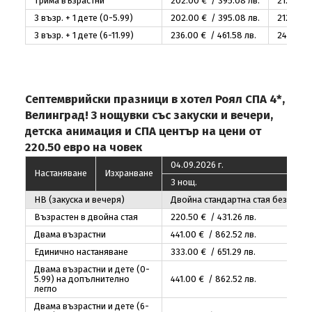
Трима възрастни
202
.00
€ / 395
.08
лв.
212
.00
€
3 възр. + 1 дете (0-5.99)
202
.00
€ / 395
.08
лв.
212
.00
€
3 възр. + 1 дете (6-11.99)
236
.00
€ / 461
.58
лв.
246
.00
€
Септемврийски празници в хотел Роял СПА 4*,
Велинград! 3 нощувки със закуски и вечери,
детска анимация и СПА център на цени от
220.50 евро на човек
04.09.2026 г.
Настаняване
Изхранване
3 нощ.
НВ (закуска и вечеря)
Двойна стандартна стая без тера
Възрастен в двойна стая
220
.50
€ / 431
.26
лв.
Двама възрастни
441
.00
€ / 862
.52
лв.
Единично настаняване
333
.00
€ / 651
.29
лв.
Двама възрастни и дете (0-
5.99) на допълнително
441
.00
€ / 862
.52
лв.
легло
Двама възрастни и дете (6-