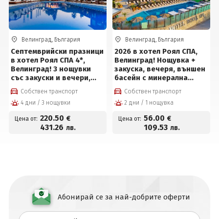
Велинград, България
Велинград, България
Септемврийски празници
2026 в хотел Роял СПА,
в хотел Роял СПА 4*,
Велинград! Нощувка +
Велинград! 3 нощувки
закуска, вечеря, външен
със закуски и вечери,
басейн с минерална
детска анимация и СПА
вода, термален басейн и
Собствен транспорт
Собствен транспорт
център на цени от 220.50
СПА пакет
4 дни / 3 нощувки
2 дни / 1 нощувка
евро на човек
220
.50
56
.00
€
€
Цена от:
Цена от:
431
.26
109
.53
лв.
лв.
Абонирай се за най-добрите оферти