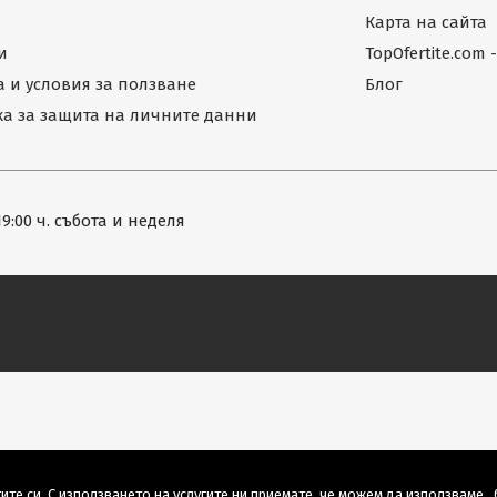
Карта на сайта
и
TopOfertite.com
 и условия за ползване
Блог
а за защита на личните данни
19:00 ч. събота и неделя
ите си. С използването на услугите ни приемате, че можем да използваме „