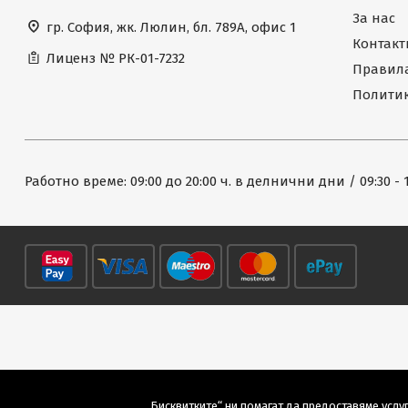
За нас
гр. София, жк. Люлин, бл. 789А, офис 1
Контакт
Лиценз №
РК-01-7232
Правила
Политик
Работно време: 09:00 до 20:00 ч. в делнични дни / 09:30 - 
„Бисквитките“ ни помагат да предоставяме услуг