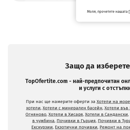
Моля, прочетете нашата
Защо да изберете
TopOfertite.com - най-предпочитан он
и услуги с отстъпк
При нас ще намерите оферти за
Хотели на море
хотели
,
Хотели с минерален басейн
,
Хотели във
Огняново
,
Хотели в Хисаря
,
Хотели в Сандански
,
в чужбина
,
Почивки в Гърция
,
Почивки в Тур
Екскурзии
,
Екзотични почивки
,
Ремонт на по