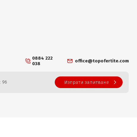
0884 222
office@topofertite.com
038
: 96
Изпрати запитване