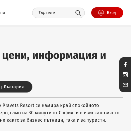
уги
Вход
, цени, информация и
ц, България
y Pravets Resort се намира край спокойното
ро, само на 30 минути от София, и е изискано място
не както за бизнес пътници, така и за туристи.