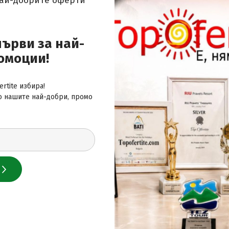
най-добрите оферти
първи за най-
омоции!
rtite избира!
а вечер
о нашите най-добри, промо
2 евро на вечер
 за най-добрите оферти