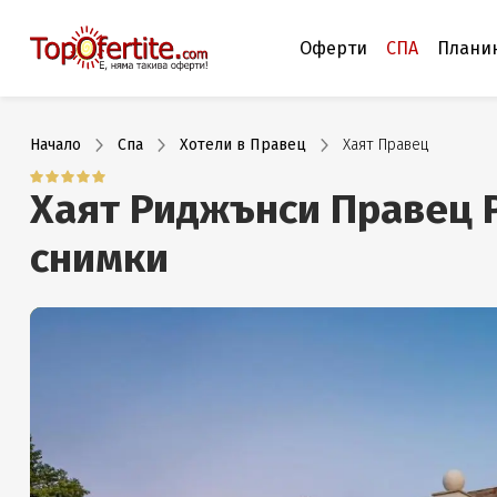
Оферти
СПА
Плани
Начало
Спа
Хотели в Правец
Хаят Правец
Хаят Риджънси Правец Р
снимки