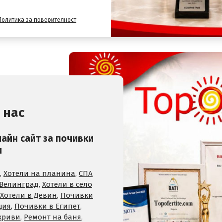
Политика за поверителност
 нас
лайн сайт за почивки
и
,
Хотели на планина
,
СПА
 Велинград
,
Хотели в село
Хотели в Девин
,
Почивки
ция
,
Почивки в Египет
,
криви
,
Ремонт на баня
,