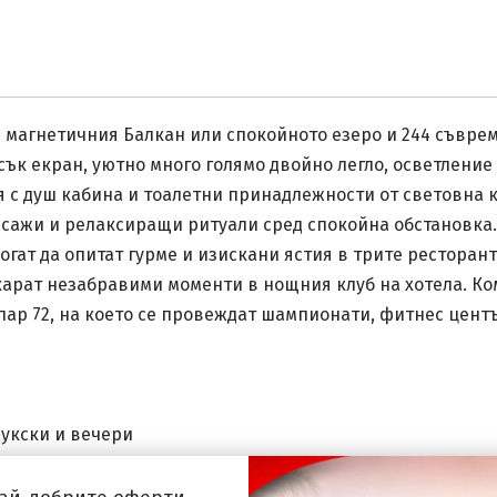
магнетичния Балкан или спокойното езеро и 244 съвреме
осък екран, уютно много голямо двойно легло, осветлени
ня с душ кабина и тоалетни принадлежности от световна 
сажи и релаксиращи ритуали сред спокойна обстановка.
могат да опитат гурме и изискани ястия в трите ресторан
карат незабравими моменти в нощния клуб на хотела. Ко
 пар 72, на което се провеждат шампионати, фитнес цент
укски и вечери