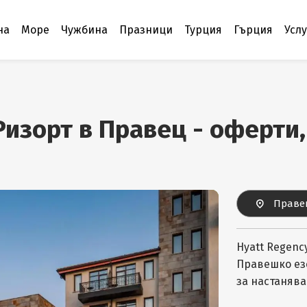
на
Море
Чужбина
Празници
Турция
Гърция
Усл
изорт в Правец - оферти
Праве
Hyatt Regenc
Правешко езе
за настанява