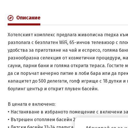
Описание
Хотелският комплекс предлага живописна гледка към 
разполага с безплатен WiFi, 65-инчов телевизор с пл
удобства за приготвяне на чай и еспресо, голяма ба
разнообразна селекция от козметични процедури, ма
сауни, парни бани и голяма открита тераса. Гостите 
да си поръчат вечерно питие в лоби бара или да пре
капацитет до 500 делегати, голф игрище с 18 дупки и
боулинг център и открит плувен басейн.
В цената е включено:
• Настаняване в избраното помещение с включени за
• Вътрешен отопляем басейн 29 градуса
• Детски басейн 33-34 градуса