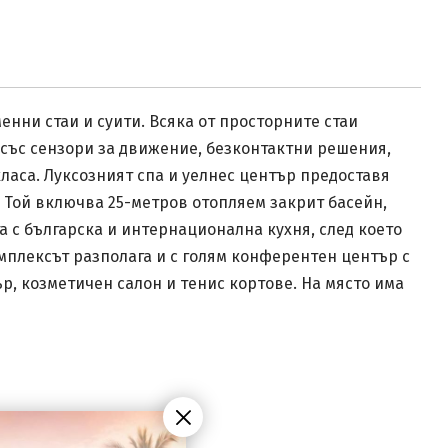
нни стаи и суити. Всяка от просторните стаи
е със сензори за движение, безконтактни решения,
класа. Луксозният спа и уелнес център предоставя
 Той включва 25-метров отопляем закрит басейн,
та с българска и интернационална кухня, след което
мплексът разполага и с голям конферентен център с
ър, козметичен салон и тенис кортове. На място има