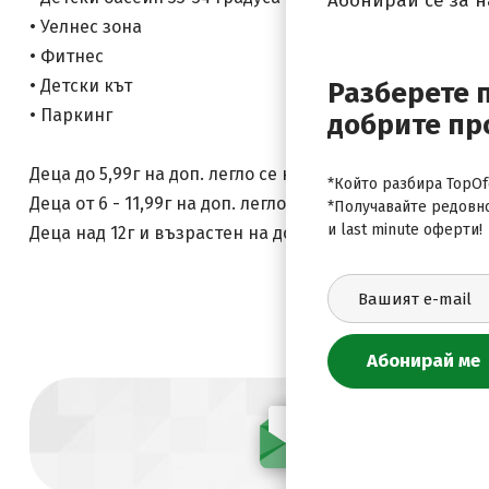
Абонирай се за 
• Уелнес зона
• Фитнес
• Детски кът
Разберете 
• Паркинг
добрите пр
Деца до 5,99г на доп. легло се настаняват Безплатно
*Който разбира TopOfe
Деца от 6 - 11,99г на доп. легло заплащат по 26 евро н
*Получавайте редовн
и last minute оферти!
Деца над 12г и възрастен на доп. легло заплащат по 5
Абонирай се